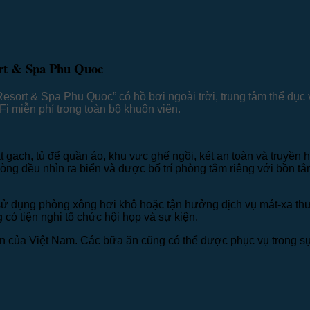
sort & Spa Phu Quoc
sort & Spa Phu Quoc” có hồ bơi ngoài trời, trung tâm thể dục v
Fi miễn phí trong toàn bộ khuôn viên.
át gạch, tủ để quần áo, khu vực ghế ngồi, két an toàn và truyề
òng đều nhìn ra biển và được bố trí phòng tắm riêng với bồn tắm
sử dụng phòng xông hơi khô hoặc tận hưởng dịch vụ mát-xa thư g
tiện nghi tổ chức hội họp và sự kiện.
 của Việt Nam. Các bữa ăn cũng có thể được phục vụ trong sự 