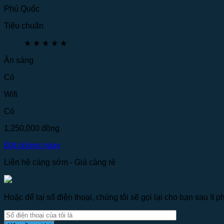
Phú Quốc
Tiêu chuẩn
★
★
★
★
★
Ăn sáng
Có
Wifi
Có
1,250,000
đồng
Đặt phòng ngay
Liên hệ càng sớm - Giá càng rẻ
Hoặc để lại số điện thoại, chúng tôi sẽ gọi lại cho bạn sau ít ph