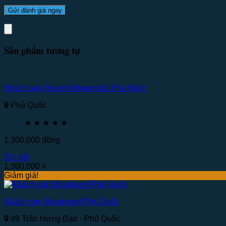
Sản phẩm tương tự
Khách sạn Resort Mövenpick Phú Quốc
Phú Quốc
★
★
★
★
★
1,300,000
đồng
Chi tiết
1,300,000
₫
Giảm giá!
Khách sạn Boulevard Phú Quốc
89 Trần Hưng Đạo - Phú Quốc