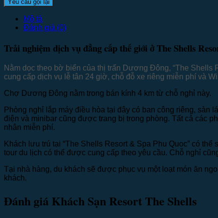
Mô tả
Đánh giá (0)
Trải nghiệm dịch vụ đẳng cấp thế giới ở The Shells Re
Nằm dọc theo bờ biển của thị trấn Dương Đông, “The Shells Re
cung cấp dịch vụ lễ tân 24 giờ, chỗ đỗ xe riêng miễn phí và Wi
Chợ Dương Đông nằm trong bán kính 4 km từ chỗ nghỉ này.
Phòng nghỉ lắp máy điều hòa tại đây có ban công riêng, sàn l
điện và minibar cũng được trang bị trong phòng. Tất cả các ph
nhân miễn phí.
Khách lưu trú tại “The Shells Resort & Spa Phu Quoc” có thể 
tour du lịch có thể được cung cấp theo yêu cầu. Chỗ nghỉ cũng có 
Tại nhà hàng, du khách sẽ được phục vụ một loạt món ăn ngon
khách.
Đánh giá Khách Sạn Resort The Shells