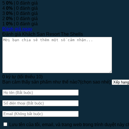
5
0%
| 0 đánh giá
4
0%
| 0 đánh giá
3
0%
| 0 đánh giá
2
0%
| 0 đánh giá
1
0%
| 0 đánh giá
Đánh giá ngay
Đánh giá Khách Sạn Resort The Shells
0 ký tự (tối thiểu 10)
Bạn cảm thấy sản phẩm như thế nào?(chọn sao nhé):
Lưu tên của tôi, email, và trang web trong trình duyệt này ch