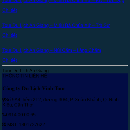
Tour Du Lịch An Giang – Miếu Bà Chúa Xứ – KDL Tức Dụp
Chi tiết
Tour Du Lịch An Giang – Miếu Bà Chúa Xứ – Trà Sư
Chi tiết
Tour Du Lịch An Giang – Núi Cấm – Làng Chăm
Chi tiết
Tour Du Lịch An Giang
THÔNG TIN LIÊN HỆ
Công ty Du Lịch Vinh Tour
Số 9A4, hẻm 2T2, đường 30/4, P. Xuân Khánh, Q. Ninh
Kiều, Cần Thơ
0914.00.00.65
MST: 1801737622