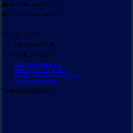
info.vinhtour@gmail.com
facebook.com/vinhtourvn/
HỖ TRỢ TƯ VẤN
HOTLINE 0914.00.00.65
THÔNG TIN CẦN BIẾT
Điều kiện điều khoản
Phương thức thanh toán
Bảo mật thông tin khách hàng
Chính sách quy định
FANPAGE FACEBOOK