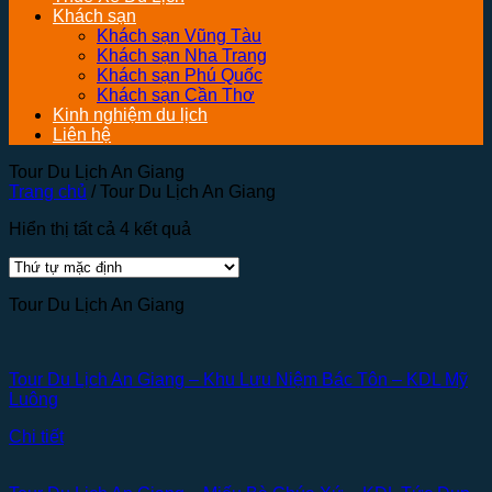
Khách sạn
Khách sạn Vũng Tàu
Khách sạn Nha Trang
Khách sạn Phú Quốc
Khách sạn Cần Thơ
Kinh nghiệm du lịch
Liên hệ
Tour Du Lịch An Giang
Trang chủ
/
Tour Du Lịch An Giang
Hiển thị tất cả 4 kết quả
Tour Du Lịch An Giang
Tour Du Lịch An Giang – Khu Lưu Niệm Bác Tôn – KDL Mỹ
Luông
Chi tiết