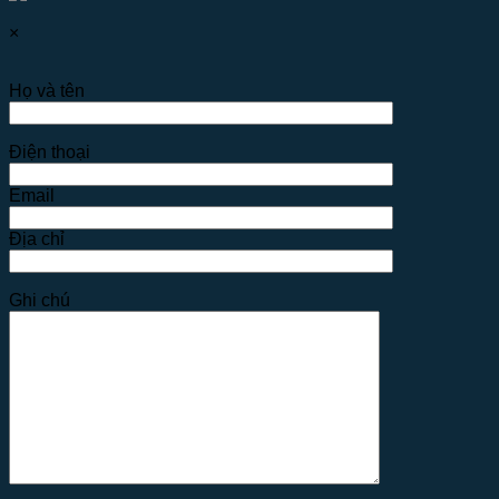
×
Họ và tên
Điện thoại
Email
Địa chỉ
Ghi chú