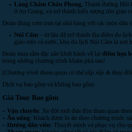
Làng Chăm Châu Phong,
Thánh đường Hồi G
ở An Giang, và trở thành biểu tượng tôn giáo c
Đoàn dùng cơm trưa tại nhà hàng với các món dân 
Núi Cấm
– từ lâu đã trở thành địa điểm du lị
giáo trên cả nước, khu du lịch Núi Cầm là nơi 
Đoàn mua sắm đặc sản khởi hành về lại
điểm hẹn 
trong những chương trình khám phá sau!
(Chương trình tham quan có thể sắp xếp & thay đổi
Dịch vụ bao gồm và không bao gồm
Giá Tour Bao gồm
– Vận chuyển
: Xe đời mới đưa đón tham quan theo
– Ăn uống
: Khách được lo ăn theo chương trình: sá
– Hướng dẫn viên
: Thuyết minh và phục vụ cho q
– Tham quan
: Vé vào cổng tất cả các điểm có tron