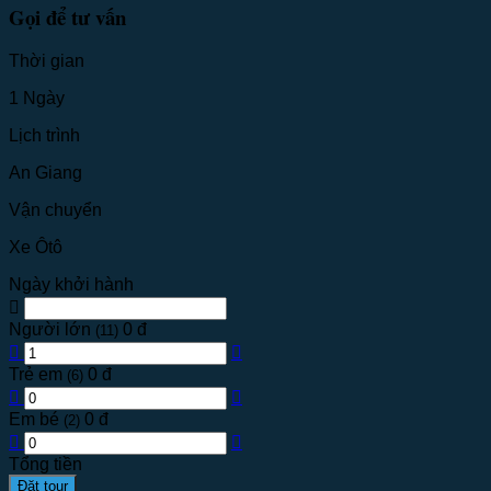
Gọi để tư vấn
Thời gian
1 Ngày
Lịch trình
An Giang
Vận chuyển
Xe Ôtô
Ngày khởi hành
Người lớn
0 đ
(11)
Trẻ em
0 đ
(6)
Em bé
0 đ
(2)
Tổng tiền
Đặt tour