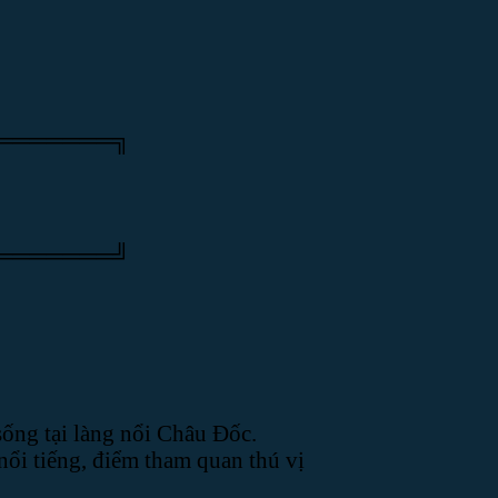
═══════╗
═══════╝
sống tại làng nổi Châu Đốc.
nổi tiếng, điểm tham quan thú vị