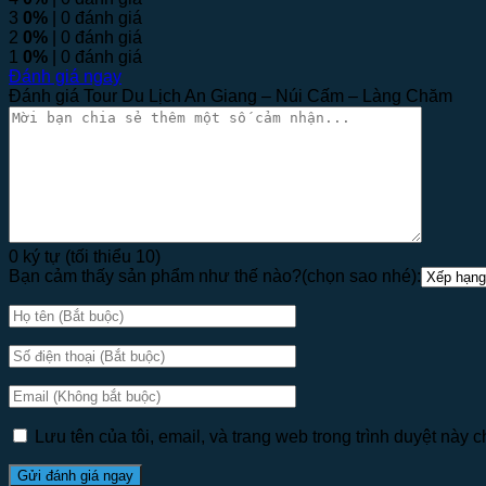
3
0%
| 0 đánh giá
2
0%
| 0 đánh giá
1
0%
| 0 đánh giá
Đánh giá ngay
Đánh giá Tour Du Lịch An Giang – Núi Cấm – Làng Chăm
0 ký tự (tối thiểu 10)
Bạn cảm thấy sản phẩm như thế nào?(chọn sao nhé):
Lưu tên của tôi, email, và trang web trong trình duyệt này ch