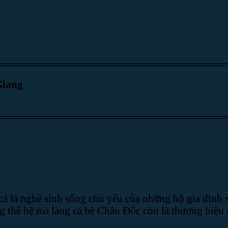
══════════════════════════════
Giang
══════════════════════════════
cá là nghề sinh sống chủ yếu của những hộ gia đình 
 thế hệ mà làng cá bè Châu Đốc còn là thương hiệu 