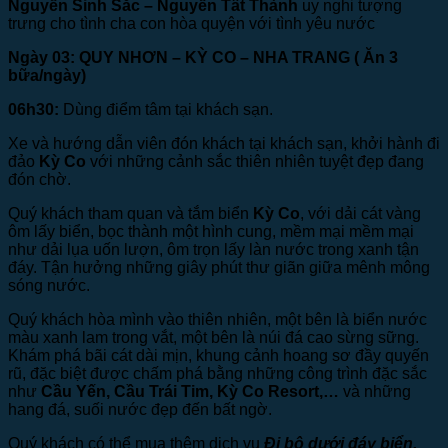
Nguyễn Sinh Sắc – Nguyễn Tất Thành
uy nghi tượng
trưng cho tình cha con hòa quyện với tình yêu nước
Ngày 03: QUY NHƠN – KỲ CO – NHA TRANG
( Ăn 3
bữa/ngày)
06h30:
Dùng điểm tâm tại khách sạn.
Xe và hướng dẫn viên đón khách tại khách sạn, khởi hành đi
đảo
Kỳ Co
với những cảnh sắc thiên nhiên tuyệt đẹp đang
đón chờ.
Quý khách tham quan và tắm biển
Kỳ Co
, với dải cát vàng
ôm lấy biển, bọc thành một hình cung, mềm mại mềm mại
như dải lụa uốn lượn, ôm trọn lấy làn nước trong xanh tận
đáy. Tận hưởng những giây phút thư giãn giữa mênh mông
sóng nước.
Quý khách hòa mình vào thiên nhiên, một bên là biển nước
màu xanh lam trong vắt, một bên là núi đá cao sừng sững.
Khám phá bãi cát dài mịn, khung cảnh hoang sơ đầy quyến
rũ, đặc biệt được chấm phá bằng những công trình đặc sắc
như
Cầu Yến, Cầu Trái Tim, Kỳ Co Resort,…
và những
hang đá, suối nước đẹp đến bất ngờ.
Quý khách có thể mua thêm dịch vụ
Đi bộ dưới đáy biển,