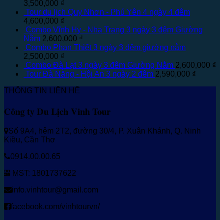
3,500,000
₫
Tour du lịch Quy Nhơn - Phú Yên 4 ngày 4 đêm
4,600,000
₫
Combo Vĩnh Hy - Nha Trang 3 ngày 3 đêm Giường
Nằm
2,600,000
₫
Combo Phan Thiết 3 ngày 3 đêm giường nằm
2,500,000
₫
Combo Đà Lạt 3 ngày 3 đêm Giường Nằm
2,600,000
₫
Tour Đà Nẵng - Hội An 3 ngày 2 đêm
2,590,000
₫
THÔNG TIN LIÊN HỆ
Công ty Du Lịch Vinh Tour
Số 9A4, hẻm 2T2, đường 30/4, P. Xuân Khánh, Q. Ninh
Kiều, Cần Thơ
0914.00.00.65
MST: 1801737622
info.vinhtour@gmail.com
facebook.com/vinhtourvn/