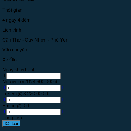
Thời gian
4 ngày 4 đêm
Lịch trình
Cần Thơ - Quy Nhơn - Phú Yên
Vận chuyển
Xe Ôtô
Ngày khởi hành
Người lớn
4,600,000 đ
(11)
Trẻ em
3,220,000 đ
(6)
Em bé
0 đ
(2)
Tổng tiền
Đặt tour