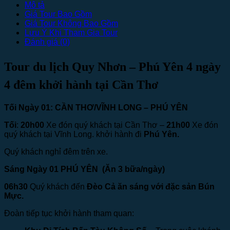
Mô tả
Giá Tour Bao Gồm
Giá Tour Không Bao Gồm
Lưu Ý Khi Tham Gia Tour
Đánh giá (0)
Tour du lịch Quy Nhơn – Phú Yên 4 ngày
4 đêm khởi hành tại Cần Thơ
Tối Ngày 01: CẦN THƠ/VĨNH LONG – PHÚ YÊN
Tối
:
20h00
Xe đón quý khách tại Cần Thơ –
21h00
Xe đón
quý khách tại Vĩnh Long. khởi hành đi
Phú Yên.
Quý khách nghỉ đêm trên xe.
Sáng Ngày 01 PHÚ YÊN
(Ăn 3 bữa/ngày)
06h30
Quý khách đến
Đèo Cả ăn sáng với đặc sản Bún
Mực.
Đoàn tiếp tục khởi hành tham quan: