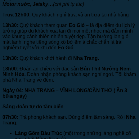
Motor nước, Jetsky
…
(chi phí tự túc)
Trưa 12h00:
Quý khách nghỉ trưa và ăn trưa tại nhà hàng
13h30:
Quý khách tham quan
Eo Gió –
là địa điểm du lịch lý
tưởng giúp du khách xua tan đi mọi mệt nhọc mà đắm mình
vào khung cảnh thiên nhiên tuyệt đẹp. Tận hưởng làn gió
mát lạnh, nghe tiếng sóng xô bờ êm ả chắc chắn là trải
nghiệm tuyệt vời khi đến
Eo Gió
.
13h30:
Quý khách khởi hành đi
Nha Trang.
18h00:
Đoàn ăn chiều với đặc sản
Bún Thịt Nướng Nem
Ninh Hòa
. Đoàn nhận phòng khách sạn nghỉ ngơi. Tối khám
phá Nha Trang về đêm.
Ngày 04: NHA TRANG – VĨNH LONG/CẦN THƠ
( Ăn 3
bữa/ngày)
Sáng đoàn tự do tắm biển
07h30:
Trả phòng khách sạn. Dùng điểm tâm sáng. Rời
Nha
Trang.
Làng Gốm Bàu Trúc
(một trong những làng nghề cổ
xưa nhất Đông Nam Á).