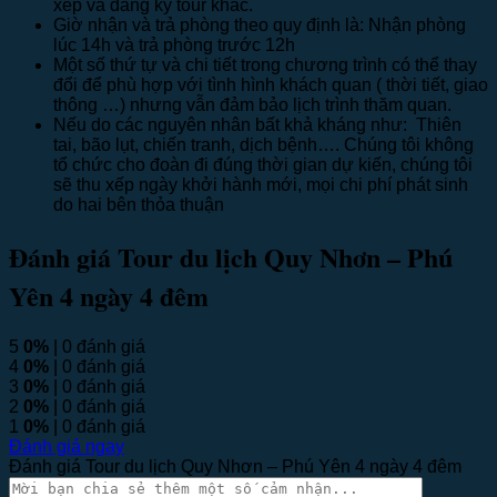
xếp và đăng ký tour khác.
Giờ nhận và trả phòng theo quy định là: Nhận phòng
lúc 14h và trả phòng trước 12h
Một số thứ tự và chi tiết trong chương trình có thể thay
đổi để phù hợp với tình hình khách quan ( thời tiết, giao
thông …) nhưng vẫn đảm bảo lịch trình thăm quan.
Nếu do các nguyên nhân bất khả kháng như: Thiên
tai, bão lụt, chiến tranh, dịch bệnh…. Chúng tôi không
tổ chức cho đoàn đi đúng thời gian dự kiến, chúng tôi
sẽ thu xếp ngày khởi hành mới, mọi chi phí phát sinh
do hai bên thỏa thuận
Đánh giá Tour du lịch Quy Nhơn – Phú
Yên 4 ngày 4 đêm
5
0%
| 0 đánh giá
4
0%
| 0 đánh giá
3
0%
| 0 đánh giá
2
0%
| 0 đánh giá
1
0%
| 0 đánh giá
Đánh giá ngay
Đánh giá Tour du lịch Quy Nhơn – Phú Yên 4 ngày 4 đêm