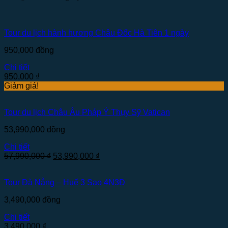
Tour du lịch hành hương Châu Đốc Hà Tiên 1 ngày
950,000
đồng
Chi tiết
950,000
₫
Giảm giá!
Tour du lịch Châu Âu Pháp Ý Thụy Sỹ Vatican
53,990,000
đồng
Chi tiết
57,990,000
₫
53,990,000
₫
Tour Đà Nẵng – Huế 3 Sao 4N3Đ
3,490,000
đồng
Chi tiết
3,490,000
₫