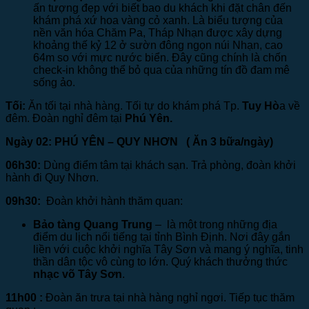
ấn tượng đẹp với biết bao du khách khi đặt chân đến
khám phá xứ hoa vàng cỏ xanh. Là biểu tượng của
nền văn hóa Chăm Pa, Tháp Nhạn được xây dựng
khoảng thế kỷ 12 ở sườn đông ngọn núi Nhạn, cao
64m so với mực nước biển. Đây cũng chính là chốn
check-in không thể bỏ qua của những tín đồ đam mê
sống ảo.
Tối:
Ăn tối tại nhà hàng. Tối tự do khám phá Tp.
Tuy Hò
a về
đêm. Đoàn nghỉ đêm tại
Phú Yên.
Ngày 02: PHÚ YÊN – QUY NHƠN
( Ăn 3 bữa/ngày)
06h30:
Dùng điểm tâm tại khách sạn. Trả phòng, đoàn khởi
hành đi Quy Nhơn.
09h30:
Đoàn khởi hành thăm quan:
Bảo tàng Quang Trung
– là một trong những địa
điểm du lịch nổi tiếng tại tỉnh Bình Định. Nơi đây gắn
liền với cuộc khởi nghĩa Tây Sơn và mang ý nghĩa, tinh
thần dân tộc vô cùng to lớn. Quý khách thưởng thức
nhạc võ Tây Sơn
.
11h00 :
Đoàn ăn trưa tại nhà hàng nghỉ ngơi. Tiếp tục thăm