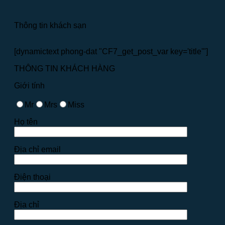
Thông tin khách sạn
[dynamictext phong-dat "CF7_get_post_var key='title'"]
THÔNG TIN KHÁCH HÀNG
Giới tính
Mr
Mrs
Miss
Họ tên
Địa chỉ email
Điện thoại
Địa chỉ