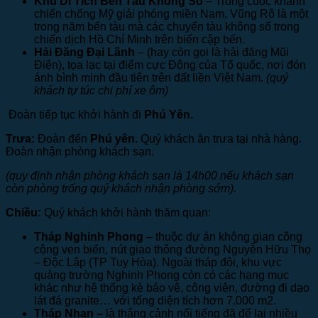
Khu Di Tích Bến Tàu Không Số
– Trong cuộc khánh
chiến chống Mỹ giải phóng miền Nam, Vũng Rô là một
trong năm bến tàu mà các chuyến tàu không số trong
chiến dịch Hồ Chí Minh trên biển cập bến.
Hải Đăng Đại Lãnh
– (hay còn gọi là hải đăng Mũi
Điện), tọa lạc tại điểm cực Đông của Tổ quốc, nơi đón
ánh bình minh đầu tiên trên đất liền Việt Nam.
(quý
khách tự túc chi phí xe ôm)
Đoàn tiếp tục khởi hành đi
Phú Yên.
Trưa:
Đoàn đến
Phú yên.
Quý khách ăn trưa tại nhà hàng.
Đoàn nhận phòng khách sạn.
(quy định nhận phòng khách sạn là 14h00 nếu khách sạn
còn phòng trống quý khách nhận phòng sớm).
Chiều:
Quý khách khởi hành thăm quan:
Tháp Nghinh Phong
– thuộc dự án không gian công
cộng ven biển, nút giao thông đường Nguyễn Hữu Thọ
– Độc Lập (TP Tuy Hòa). Ngoài tháp đôi, khu vực
quảng trường Nghinh Phong còn có các hạng mục
khác như hệ thống kè bảo vệ, công viên, đường đi dạo
lát đá granite… với tổng diện tích hơn 7.000 m2.
Tháp Nhạn –
là thắng cảnh nổi tiếng đã để lại nhiều