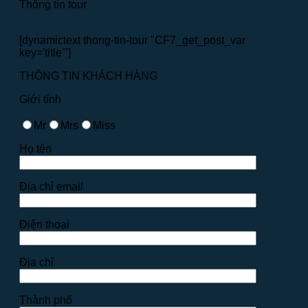
Thông tin tour
[dynamictext thong-tin-tour "CF7_get_post_var
key='title'"]
THÔNG TIN KHÁCH HÀNG
Giới tính
Mr
Mrs
Miss
Họ tên
Địa chỉ email
Điện thoại
Địa chỉ
Thành phố