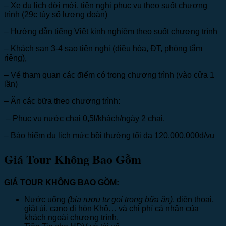
– Xe du lịch đời mới, tiện nghi phục vụ theo suốt chương
trình (29c tùy số lượng đoàn)
– Hướng dẫn tiếng Việt kinh nghiệm theo suốt chương trình
– Khách sạn 3-4 sao tiện nghi (điều hòa, ĐT, phòng tắm
riêng),
– Vé tham quan các điểm có trong chương trình (vào cửa 1
lần)
– Ăn các bữa theo chương trình:
– Phục vụ nước chai 0,5l/khách/ngày 2 chai.
– Bảo hiểm du lịch mức bồi thường tối đa 120.000.000đ/vụ
Giá Tour Không Bao Gồm
GIÁ TOUR KHÔNG BAO GỒM:
Nước uống
(bia rượu tự gọi trong bữa ăn)
, điện thoại,
giặt ủi, cano đi hòn Khô… và chi phí cá nhân của
khách ngoài chương trình.