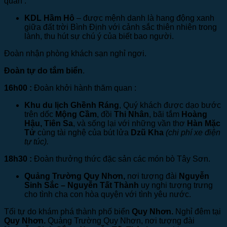
quan :
KDL Hầm Hô
– được mệnh danh là hang động xanh
giữa đất trời Bình Định với cảnh sắc thiên nhiên trong
lành, thu hút sự chú ý của biết bao người.
Đoàn nhận phòng khách sạn nghỉ ngơi.
Đoàn tự do tắm biển
.
16h00 :
Đoàn khởi hành thăm quan :
Khu du lịch Ghềnh Ráng
, Quý khách được dạo bước
trên dốc
Mộng Cầm
, đồi
Thi Nhân
, bãi tắm
Hoàng
Hậu, Tiên Sa
, và sống lại với những vần thơ
Hàn Mặc
Tử
cùng tài nghệ của bút lửa
Dzũ Kha
(chi phí xe điện
tự túc).
18h30 :
Đoàn thưởng thức đặc sản các món bò Tây Sơn.
Quảng Trường Quy Nhơn,
nơi tượng đài
Nguyễn
Sinh Sắc – Nguyễn Tất Thành
uy nghi tượng trưng
cho tình cha con hòa quyện với tình yêu nước.
Tối tự do khám phá thành phố biển
Quy Nhơn.
Nghỉ đêm tại
Quy Nhơn.
Quảng Trường Quy Nhơn, nơi tượng đài