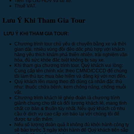
Tiền Tip cho HDV và tài xế.
Thuế VAT.
Lưu Ý Khi Tham Gia Tour
LƯU Ý KHI THAM GIA TOUR:
Chương trình tour chủ yếu di chuyển bằng xe và thời
gian dài, nhiều vùng đồi đèo dốc phù hợp với khách
hàng yêu thích khám phá thiên nhiên, trải nghiệm văn
hóa, đủ sức khỏe đặc biệt không bị say xe.
Khi tham gia chương trình tour, Quý khách vui lòng:
Cung cấp tên chính xác theo CMND/CCCD để chúng
tôi làm thủ tục mua bảo hiểm và đăng ký với nơi đến.
Quý khách lên mang theo đồ dùng cá nhân đặc thù
như: thuốc chữa bệnh, kem chống nắng, chống muỗi
vắt.
Chương trình khách lẻ ghép đoàn là chương trình
giành chung cho tất cả đối tượng khách lẻ, mang tính
chất cơ bản & thuần túy nhất. Nếu quý khách có nhu
cầu ở dịch vụ cao cấp xin báo lại với chúng tôi để
được tư vấn thêm.
Nếu số lượng đoàn quá ít không đủ khởi hành công ty
sẽ báo trước 3 ngày khởi hành để Quý khách tiên sắp