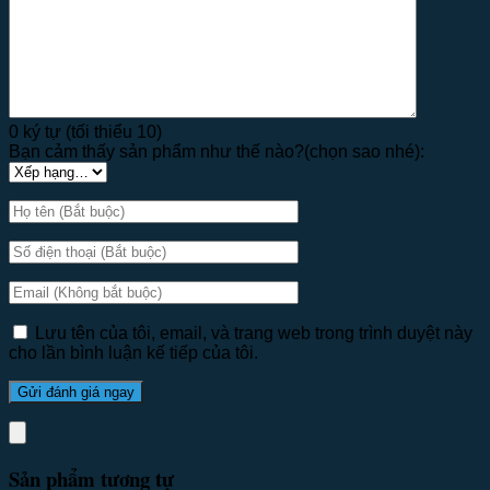
0 ký tự (tối thiểu 10)
Bạn cảm thấy sản phẩm như thế nào?(chọn sao nhé):
Lưu tên của tôi, email, và trang web trong trình duyệt này
cho lần bình luận kế tiếp của tôi.
Sản phẩm tương tự