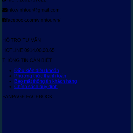
info.vinhtour@gmail.com
facebook.com/vinhtourvn/
HỖ TRỢ TƯ VẤN
HOTLINE 0914.00.00.65
THÔNG TIN CẦN BIẾT
Điều kiện điều khoản
Phương thức thanh toán
Bảo mật thông tin khách hàng
Chính sách quy định
FANPAGE FACEBOOK