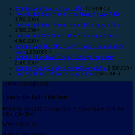
Combo Vũng Tàu 2 ngày 1 đêm
1,550,000
₫
Tour du lịch Bình Hưng - Nha Trang 3 ngày 3 đêm
3,700,000
₫
Tour du lịch Bình Hưng - Ninh Chữ 3 ngày 3 đêm
3,500,000
₫
Tour du lịch Quy Nhơn - Phú Yên 4 ngày 4 đêm
4,600,000
₫
Combo Vĩnh Hy - Nha Trang 3 ngày 3 đêm Giường
Nằm
2,600,000
₫
Combo Phan Thiết 3 ngày 3 đêm giường nằm
2,500,000
₫
Combo Đà Lạt 3 ngày 3 đêm Giường Nằm
2,600,000
₫
Tour Đà Nẵng - Hội An 3 ngày 2 đêm
2,590,000
₫
THÔNG TIN LIÊN HỆ
Công ty Du Lịch Vinh Tour
Số 9A4, hẻm 2T2, đường 30/4, P. Xuân Khánh, Q. Ninh
Kiều, Cần Thơ
0914.00.00.65
MST: 1801737622