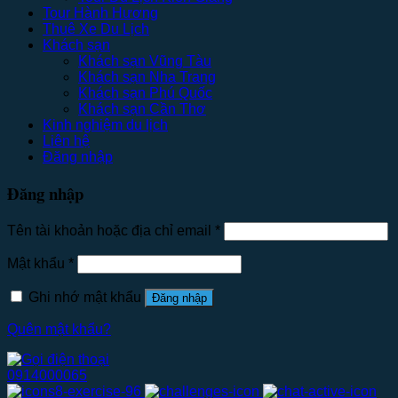
Tour Hành Hương
Thuê Xe Du Lịch
Khách sạn
Khách sạn Vũng Tàu
Khách sạn Nha Trang
Khách sạn Phú Quốc
Khách sạn Cần Thơ
Kinh nghiệm du lịch
Liên hệ
Đăng nhập
Đăng nhập
Tên tài khoản hoặc địa chỉ email
*
Mật khẩu
*
Ghi nhớ mật khẩu
Đăng nhập
Quên mật khẩu?
0914000065