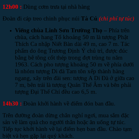
1
2
h
0
0
:
Dùng cơm trưa tại nhà hàng
Đoàn đi cáp treo chinh phục núi
Tà Cú
(chi phí tự túc)
Viếng chùa Linh Sơn Trường Thọ –
Phía trên
chùa, cách hang Tổ khoảng 50 m là tượng Phật
Thích Ca nhập Niết Bàn dài 49 m, cao 7 m. Tác
phẩm do ông Trương Định Ý chủ trì, được đúc
bằng bê tông cốt thép trong đợt trùng tu năm
1963. Cách pho tượng khoảng 50 m về phía dưới
là nhóm tượng Di đà Tam tôn xếp thành hàng
ngang, xây trên đài sen: tượng A Di Đà ở giữa cao
7 m, bên trái là tượng Quán Thế Âm và bên phải
tượng Đại Thế Chí đều cao 6,5 m.
14h30 :
Đoàn khởi hành về điểm đón ban đầu.
Trên đường đoàn dừng chân nghỉ ngơi, mua sắm đặc
sản về làm quà cho người thân hoặc ăn uống tự túc.
Tiếp tục khởi hành về lại điểm hẹn ban đầu. Chào tạm
biệt và hẹn gặp lại quý khách.