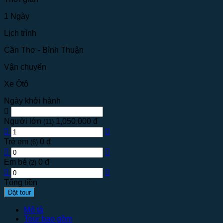
1 Ngày
Lịch trình
Cần Thơ - Bình Thuận
Vận chuyển
Xe Ôtô
Ngày khởi hành
Người lớn
1,050,000 đ
(11)
Trẻ em
0 đ
(6)
Em bé
0 đ
(2)
Tổng tiền
Đặt tour
Mô tả
Tour bao gồm