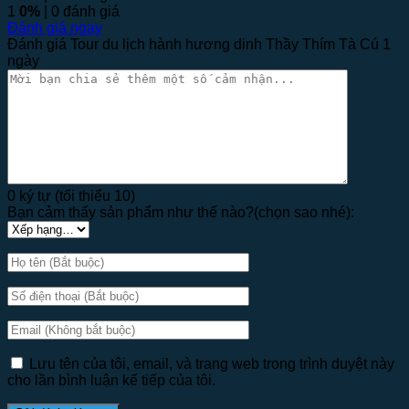
1
0%
| 0 đánh giá
Đánh giá ngay
Đánh giá Tour du lịch hành hương dinh Thầy Thím Tà Cú 1
ngày
0 ký tự (tối thiểu 10)
Bạn cảm thấy sản phẩm như thế nào?(chọn sao nhé):
Lưu tên của tôi, email, và trang web trong trình duyệt này
cho lần bình luận kế tiếp của tôi.