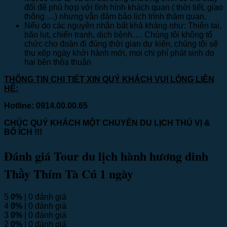
đổi để phù hợp với tình hình khách quan ( thời tiết, giao
thông …) nhưng vẫn đảm bảo lịch trình thăm quan.
Nếu do các nguyên nhân bất khả kháng như: Thiên tai,
bão lụt, chiến tranh, dịch bệnh…. Chúng tôi không tổ
chức cho đoàn đi đúng thời gian dự kiến, chúng tôi sẽ
thu xếp ngày khởi hành mới, mọi chi phí phát sinh do
hai bên thỏa thuận
THÔNG TIN CHI TIẾT XIN QUÝ KHÁCH VUI LÒNG LIÊN
HỆ:
Hotline: 0914.00.00.65
CHÚC QUÝ KHÁCH MỘT CHUYẾN DU LỊCH THÚ VỊ &
BỔ ÍCH !!!
Đánh giá Tour du lịch hành hương dinh
Thầy Thím Tà Cú 1 ngày
5
0%
| 0 đánh giá
4
0%
| 0 đánh giá
3
0%
| 0 đánh giá
2
0%
| 0 đánh giá