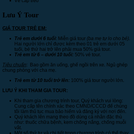
Vé cáp treo
Lưu Ý Tour
GIÁ TOUR TRẺ EM:
Trẻ em dưới 6 tuổi
: Miễn giá tour
(ba mẹ tự lo cho bé)
.
Hai người lớn chỉ được kèm theo 01 trẻ em dưới 05
tuổi, bé thứ hai trở lên phải mua 50% giá tour.
Trẻ em từ 6 – dưới 10 tuổi:
50% vé tour.
Tiêu chuẩn
: Bao gồm ăn uống, ghế ngồi trên xe. Ngủ ghép
chung phòng với cha mẹ.
Trẻ em từ 10 tuổi trở lên:
100% giá tour người lớn.
LƯU Ý KHI THAM GIA TOUR:
Khi tham gia chương trình tour, Quý khách vui lòng:
Cung cấp tên chính xác theo CMND/CCCD để chúng
tôi làm thủ tục mua bảo hiểm và đăng ký với nơi đến.
Quý khách lên mang theo đồ dùng cá nhân đặc thù
như: thuốc chữa bệnh, kem chống nắng, chống muỗi
vắt.
Một số thứ tự và chi tiết trong chương trình có thể thay