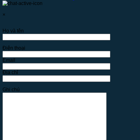
×
Họ và tên
Điện thoại
Email
Địa chỉ
Ghi chú