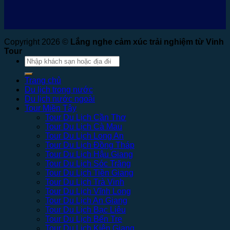
Copyright 2026 ©
Lắng nghe cảm xúc trải nghiệm từ Vinh
Tour
Tìm
kiếm:
Trang chủ
Du lịch trong nước
Du lịch nước ngoài
Tour Miền Tây
Tour Du Lịch Cần Thơ
Tour Du Lịch Cà Mau
Tour Du Lịch Long An
Tour Du Lịch Đồng Tháp
Tour Du Lịch Hậu Giang
Tour Du Lịch Sóc Trăng
Tour Du Lịch Tiền Giang
Tour Du Lịch Trà Vinh
Tour Du Lịch Vĩnh Long
Tour Du Lịch An Giang
Tour Du Lịch Bạc Liêu
Tour Du Lịch Bến Tre
Tour Du Lịch Kiên Giang