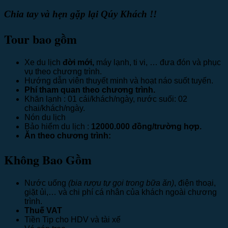
Chia tay và hẹn gặp lại Qúy Khách !!
Tour bao gồm
Xe du lịch
đời mới,
máy lạnh, ti vi, … đưa đón và phục
vụ theo chương trình.
Hướng dẫn viên thuyết minh và hoạt náo suốt tuyến.
Phí tham quan theo chương trình.
Khăn lạnh : 01 cái/khách/ngày, nước suối: 02
chai/khách/ngày.
Nón du lịch
Bảo hiểm du lịch :
12
000.000 đồng/trường hợp.
Ăn theo chương trình:
Không Bao Gồm
Nước uống
(bia rượu tự gọi trong bữa ăn)
, điện thoại,
giặt ủi,… và chi phí cá nhân của khách ngoài chương
trình.
Thuế VAT
Tiền Tip cho HDV và tài xế