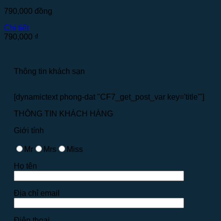
790,000
đồng
Chi tiết
790,000
₫
Thông tin khách sạn
[dynamictext phong-dat "CF7_get_post_var key='title'"]
THÔNG TIN KHÁCH HÀNG
Giới tính
Mr
Mrs
Miss
Họ tên
Địa chỉ email
Điện thoại