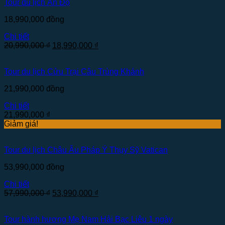
Tour du lịch Ấn Độ
18,990,000
đồng
Chi tiết
20,990,000
₫
18,990,000
₫
Tour du lịch Cửu Trại Câu Trùng Khánh
21,990,000
đồng
Chi tiết
21,990,000
₫
Giảm giá!
Tour du lịch Châu Âu Pháp Ý Thụy Sỹ Vatican
53,990,000
đồng
Chi tiết
57,990,000
₫
53,990,000
₫
Tour hành hương Mẹ Nam Hải Bạc Liêu 1 ngày