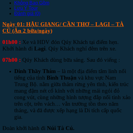
Không Bao Gồm
Lưu Ý Tour
Đánh giá (0)
Ngày 01: HẬU GIANG/ CẦN THƠ – LAGI – TÀ
CÚ
(Ăn 2 bữa/ngày)
01h00 :
Xe và HDV đón Qúy Khách tại điểm hẹn.
Khởi hành đi
Lagi
. Qúy Khách nghỉ đêm trên xe.
07h00 :
Qúy Khách dùng bữa sáng. Sau đó viếng :
Dinh Thầy Thím
– là một địa điểm tâm linh nổi
tiếng của tỉnh
Bình Thuận
và khu vực Nam
Trung Bộ. nằm giữa thảm rừng yên tĩnh, kiến trúc
mang đậm nét cổ kính với những mái ngói đỏ
cong vút, cùng những hình tượng đắp nổi tinh xảo
trên cột, trên vách… vẫn trường tồn theo năm
tháng, và đã được xếp hạng là Di tích cấp quốc
gia.
Đoàn khởi hành đi
Núi Tà Cú.