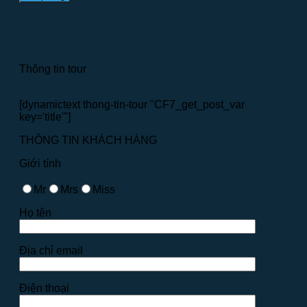
Thông tin tour
[dynamictext thong-tin-tour "CF7_get_post_var
key='title'"]
THÔNG TIN KHÁCH HÀNG
Giới tính
Mr
Mrs
Miss
Họ tên
Địa chỉ email
Điện thoại