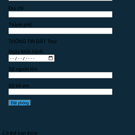
Địa chỉ
Thành phố
THÔNG TIN ĐẶT Tour
Ngày khởi hành
Số người lớn
Số trẻ em
Có thể bạn thích