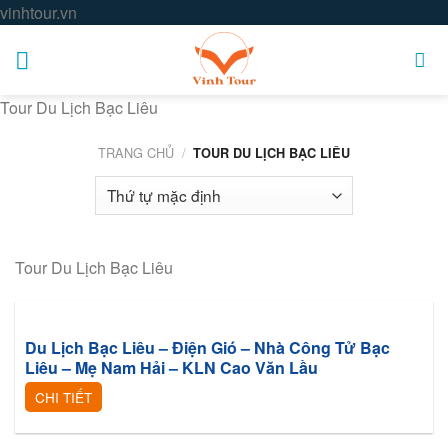
Skip
vinhtour.vn
to
content
Tour Du Lịch Bạc Liêu
TRANG CHỦ
/
TOUR DU LỊCH BẠC LIÊU
Tour Du Lịch Bạc Liêu
Du Lịch Bạc Liêu – Điện Gió – Nhà Công Tử Bạc
Liêu – Mẹ Nam Hải – KLN Cao Văn Lầu
CHI TIẾT