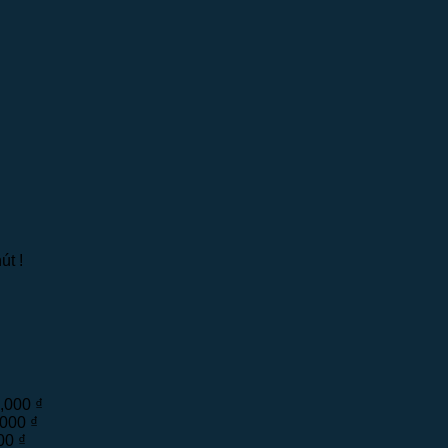
út !
0,000
₫
,000
₫
000
₫