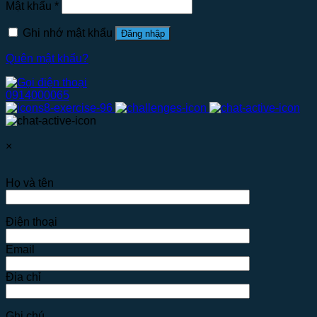
Mật khẩu
*
Ghi nhớ mật khẩu
Đăng nhập
Quên mật khẩu?
0914000065
×
Họ và tên
Điện thoại
Email
Địa chỉ
Ghi chú