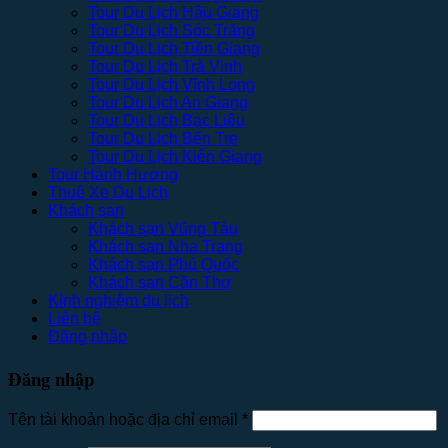
Tour Du Lịch Hậu Giang
Tour Du Lịch Sóc Trăng
Tour Du Lịch Tiền Giang
Tour Du Lịch Trà Vinh
Tour Du Lịch Vĩnh Long
Tour Du Lịch An Giang
Tour Du Lịch Bạc Liêu
Tour Du Lịch Bến Tre
Tour Du Lịch Kiên Giang
Tour Hành Hương
Thuê Xe Du Lịch
Khách sạn
Khách sạn Vũng Tàu
Khách sạn Nha Trang
Khách sạn Phú Quốc
Khách sạn Cần Thơ
Kinh nghiệm du lịch
Liên hệ
Đăng nhập
Đăng nhập
Tên tài khoản hoặc địa chỉ email
*