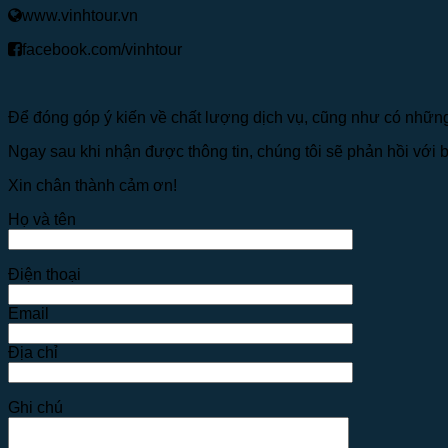
www.vinhtour.vn
facebook.com/vinhtour
Để đóng góp ý kiến về chất lượng dịch vụ, cũng như có những 
Ngay sau khi nhận được thông tin, chúng tôi sẽ phản hồi với b
Xin chân thành cảm ơn!
Họ và tên
Điện thoại
Email
Địa chỉ
Ghi chú