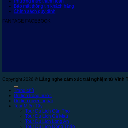
Phương thức thanh toán
Bảo mật thông tin khách hàng
Chính sách quy định
FANPAGE FACEBOOK
Copyright 2026 ©
Lắng nghe cảm xúc trải nghiệm từ Vinh 
Trang chủ
Du lịch trong nước
Du lịch nước ngoài
Tour Miền Tây
Tour Du Lịch Cần Thơ
Tour Du Lịch Cà Mau
Tour Du Lịch Long An
Tour Du Lịch Đồng Tháp