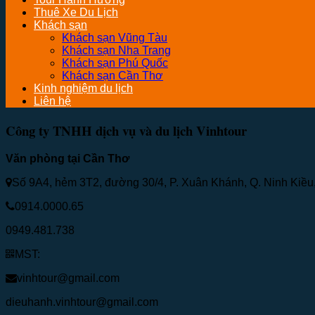
Thuê Xe Du Lịch
Khách sạn
Khách sạn Vũng Tàu
Khách sạn Nha Trang
Khách sạn Phú Quốc
Khách sạn Cần Thơ
Kinh nghiệm du lịch
Liên hệ
Công ty TNHH dịch vụ và du lịch Vinhtour
Văn phòng tại Cần Thơ
Số 9A4, hẻm 3T2, đường 30/4, P. Xuân Khánh, Q. Ninh Kiề
0914.0000.65
0949.481.738
MST:
vinhtour@gmail.com
dieuhanh.vinhtour@gmail.com