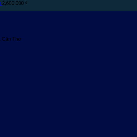
m
2,600,000
₫
u, Cần Thơ