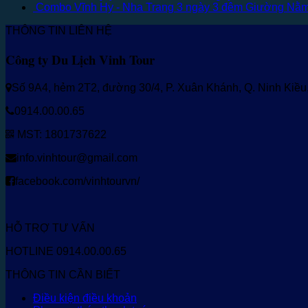
Combo Vĩnh Hy - Nha Trang 3 ngày 3 đêm Giường Nằ
THÔNG TIN LIÊN HỆ
Công ty Du Lịch Vinh Tour
Số 9A4, hẻm 2T2, đường 30/4, P. Xuân Khánh, Q. Ninh Kiề
0914.00.00.65
MST: 1801737622
info.vinhtour@gmail.com
facebook.com/vinhtourvn/
HỖ TRỢ TƯ VẤN
HOTLINE 0914.00.00.65
THÔNG TIN CẦN BIẾT
Điều kiện điều khoản