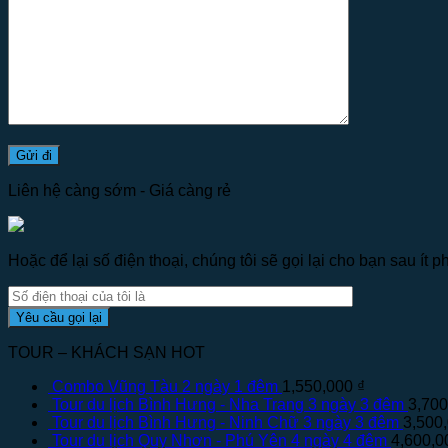
Liên hệ càng sớm - Giá càng rẻ
Hoặc để lại số điện thoại, chúng tôi sẽ gọi lại cho bạn sau ít ph
TOUR – KHÁCH SẠN HOT
Combo Vũng Tàu 2 ngày 1 đêm
1,550,000
₫
Tour du lịch Bình Hưng - Nha Trang 3 ngày 3 đêm
3,70
Tour du lịch Bình Hưng - Ninh Chữ 3 ngày 3 đêm
3,500
Tour du lịch Quy Nhơn - Phú Yên 4 ngày 4 đêm
4,600,