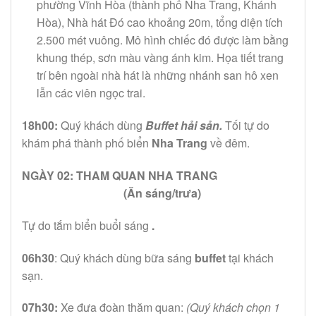
phường Vĩnh Hòa (thành phố Nha Trang, Khánh
Hòa), Nhà hát Đó cao khoảng 20m, tổng diện tích
2.500 mét vuông. Mô hình chiếc đó được làm bằng
khung thép, sơn màu vàng ánh kim. Họa tiết trang
trí bên ngoài nhà hát là những nhánh san hô xen
lẫn các viên ngọc trai.
18h00:
Quý khách dùng
Buffet hải sản.
Tối tự do
khám phá thành phố biển
Nha Trang
về đêm.
NGÀY 02: THAM QUAN NHA TRANG
(Ăn sáng/trưa)
Tự do tắm biển buổi sáng
.
06h30
: Quý khách dùng bữa sáng
buffet
tại khách
sạn.
07h30:
Xe đưa đoàn thăm quan:
(Quý khách chọn 1