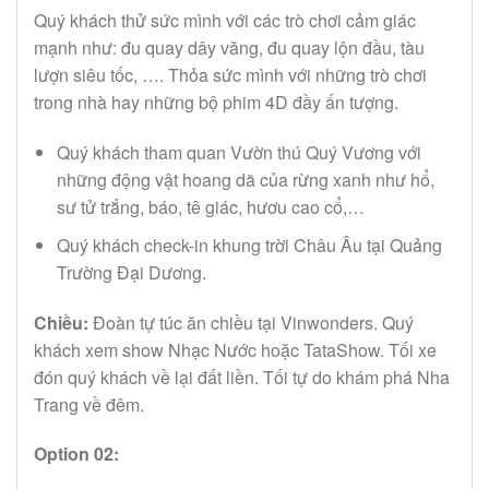
Quý khách thử sức mình với các trò chơi cảm giác
mạnh như:
đu quay dây văng, đu quay lộn đầu, tàu
lượn siêu tốc, …. Thỏa sức
mình với những trò chơi
trong nhà hay những bộ phim 4D đầy ấn
tượng.
Quý khách tham quan Vườn thú Quý Vương với
những
động vật hoang dã của rừng xanh như hổ,
sư tử trắng, báo, tê giác, hươu cao cổ,…
Quý khách check-in khung trời
Châu Âu tại Quảng
Trường Đại Dương
.
Chiều:
Đoàn
tự túc ăn chiều tại Vinwonders
. Quý
khách xem show Nhạc Nước hoặc TataShow. Tối xe
đón quý khách về lại đất liền. Tối tự do khám phá Nha
Trang về đêm.
Option 02: