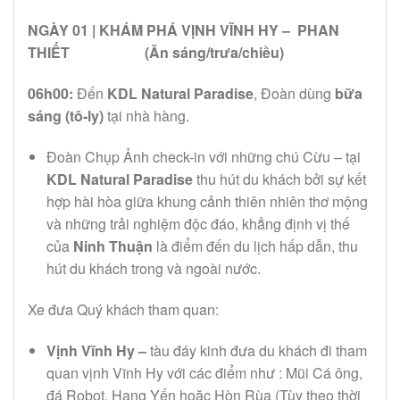
NGÀY 01 | KHÁM PHÁ VỊNH VĨNH HY – PHAN
THIẾT
(Ăn sáng/trưa/chiều)
06h00:
Đến
KDL Natural Paradise
, Đoàn dùng
bữa
sáng (tô-ly)
tại nhà hàng.
Đoàn Chụp Ảnh check-in với những chú Cừu – tại
KDL Natural Paradise
thu hút du khách bởi sự kết
hợp hài hòa giữa khung cảnh thiên nhiên thơ mộng
và những trải nghiệm độc đáo, khẳng định vị thế
của
Ninh Thuận
là điểm đến du lịch hấp dẫn, thu
hút du khách trong và ngoài nước.
Xe đưa Quý khách tham quan:
Vịnh Vĩnh Hy –
tàu đáy kinh đưa du khách đi tham
quan vịnh Vĩnh Hy với các điểm như : Mũi Cá ông,
đá Robot, Hang Yến hoặc Hòn Rùa (Tùy theo thời