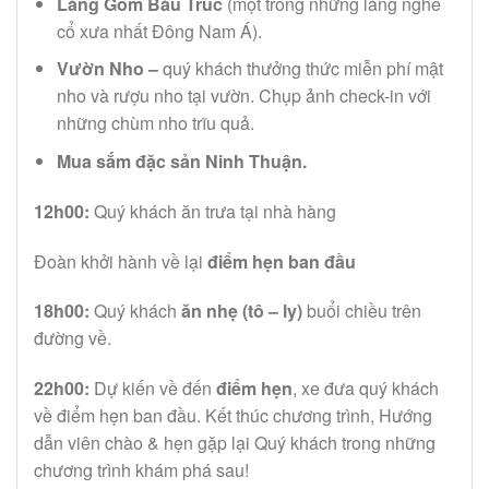
Làng Gốm Bàu Trúc
(một trong những làng nghề
cổ xưa nhất Đông Nam Á).
Vườn Nho –
quý khách thưởng thức miễn phí mật
nho và rượu nho tại vườn. Chụp ảnh check-in với
những chùm nho trĩu quả.
Mua sắm đặc sản Ninh Thuận.
12h00:
Quý khách ăn trưa tại nhà hàng
Đoàn khởi hành về lại
điểm hẹn ban đầu
18h00:
Quý khách
ăn nhẹ (tô – ly)
buổi chiều trên
đường về.
22h00:
Dự kiến về đến
điểm hẹn
, xe đưa quý khách
về điểm hẹn ban đầu. Kết thúc chương trình, Hướng
dẫn viên chào & hẹn gặp lại Quý khách trong những
chương trình khám phá sau!