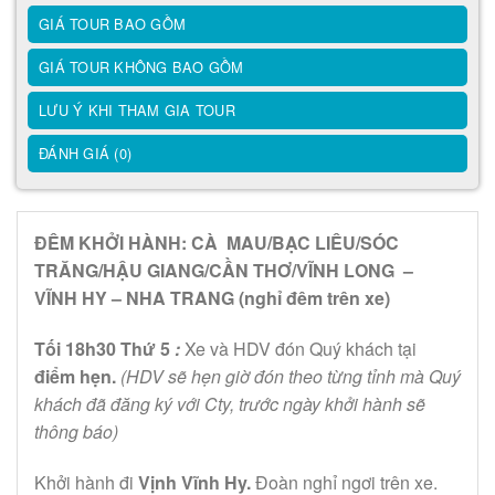
GIÁ TOUR BAO GỒM
GIÁ TOUR KHÔNG BAO GỒM
LƯU Ý KHI THAM GIA TOUR
ĐÁNH GIÁ (0)
ĐÊM KHỞI HÀNH: CÀ MAU/BẠC LIÊU/SÓC
TRĂNG/HẬU GIANG/CẦN THƠ/VĨNH LONG –
VĨNH HY – NHA TRANG
(nghỉ đêm trên xe)
Tối 18h30 Thứ 5
:
Xe và HDV đón Quý khách tại
điểm hẹn.
(HDV sẽ hẹn giờ đón theo từng tỉnh mà Quý
khách đã đăng ký với Cty, trước ngày khởi hành sẽ
thông báo)
Khởi hành đi
Vịnh Vĩnh Hy.
Đoàn nghỉ ngơi trên xe.