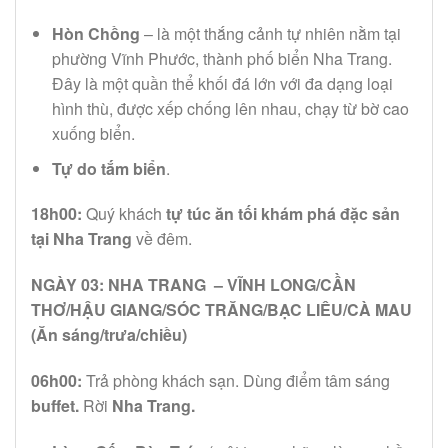
Hòn Chồng
– là một thắng cảnh tự nhiên nằm tại
phường Vĩnh Phước, thành phố biển Nha Trang.
Đây là một quần thể khối đá lớn với đa dạng loại
hình thù, được xếp chống lên nhau, chạy từ bờ cao
xuống biển.
Tự do tắm biển
.
18h00:
Quý khách
tự túc ăn tối
khám phá đặc sản
tại Nha Trang
về đêm.
NGÀY 03: NHA TRANG – VĨNH LONG/CẦN
THƠ/HẬU GIANG/SÓC TRĂNG/BẠC LIÊU/CÀ MAU
(Ăn sáng/trưa/chiều)
06h00:
Trả phòng khách sạn. Dùng điểm tâm sáng
buffet.
Rời
Nha Trang.