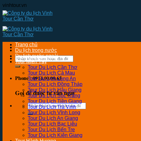
Skip
vinhtour.vn
to
content
Trang chủ
Du lịch trong nước
Du lịch nước ngoài
Tìm
Tour Miền Tây
kiếm:
Tour Du Lịch Cần Thơ
Tour Du Lịch Cà Mau
Phone : 0914.00.00.65
Tour Du Lịch Long An
Tour Du Lịch Đồng Tháp
Tour Du Lịch Hậu Giang
Gọi để được tư vấn ngay
Tour Du Lịch Sóc Trăng
Tour Du Lịch Tiền Giang
Tìm
Tour Du Lịch Trà Vinh
kiếm:
Tour Du Lịch Vĩnh Long
Tour Du Lịch An Giang
Tour Du Lịch Bạc Liêu
Tour Du Lịch Bến Tre
Tour Du Lịch Kiên Giang
Tour Hành Hương