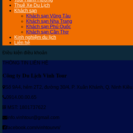
Thuê Xe Du Lịch
Khách sạn
Khách sạn Vũng Tàu
Khách sạn Nha Trang
Khách sạn Phú Quốc
Khách sạn Cần Thơ
Kinh nghiệm du lịch
Liên hệ
Điều kiện điều khoản
THÔNG TIN LIÊN HỆ
Công ty Du Lịch Vinh Tour
Số 9A4, hẻm 2T2, đường 30/4, P. Xuân Khánh, Q. Ninh Kiề
0914.00.00.65
MST: 1801737622
info.vinhtour@gmail.com
facebook.com/vinhtourvn/