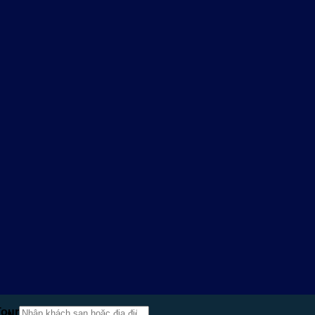
Tìm
Tour