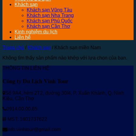
Khách sạn
Khách sạn Vũng Tàu
Khách sạn Nha Trang
Khách sạn Phú Quốc
Khách sạn Cần Thơ
Kinh nghiệm du lịch
Liên hệ
Trang chủ
/
Khách sạn
/
Khách sạn miền Nam
Không tìm thấy sản phẩm nào khớp với lựa chọn của bạn.
THÔNG TIN LIÊN HỆ
Công ty Du Lịch Vinh Tour
Số 9A4, hẻm 2T2, đường 30/4, P. Xuân Khánh, Q. Ninh
Kiều, Cần Thơ
0914.00.00.65
MST: 1801737622
info.vinhtour@gmail.com