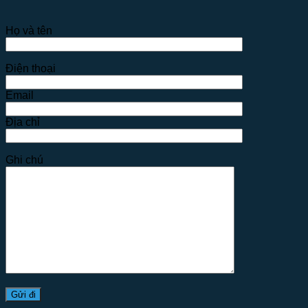
Họ và tên
Điện thoại
Email
Địa chỉ
Ghi chú