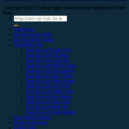
Copyright 2026 ©
Lắng nghe cảm xúc trải nghiệm từ Vinh
Tour
Tìm
kiếm:
Trang chủ
Du lịch trong nước
Du lịch nước ngoài
Tour Miền Tây
Tour Du Lịch Cần Thơ
Tour Du Lịch Cà Mau
Tour Du Lịch Long An
Tour Du Lịch Đồng Tháp
Tour Du Lịch Hậu Giang
Tour Du Lịch Sóc Trăng
Tour Du Lịch Tiền Giang
Tour Du Lịch Trà Vinh
Tour Du Lịch Vĩnh Long
Tour Du Lịch An Giang
Tour Du Lịch Bạc Liêu
Tour Du Lịch Bến Tre
Tour Du Lịch Kiên Giang
Tour Hành Hương
Thuê Xe Du Lịch
Khách sạn