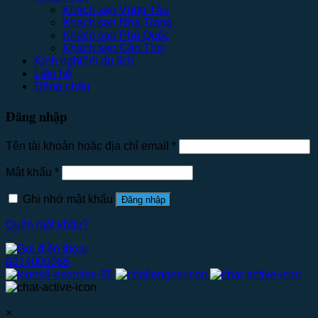
Khách sạn Vũng Tàu
Khách sạn Nha Trang
Khách sạn Phú Quốc
Khách sạn Cần Thơ
Kinh nghiệm du lịch
Liên hệ
Đăng nhập
Đăng nhập
Tên tài khoản hoặc địa chỉ email
*
Mật khẩu
*
Ghi nhớ mật khẩu
Đăng nhập
Quên mật khẩu?
0914000065
×