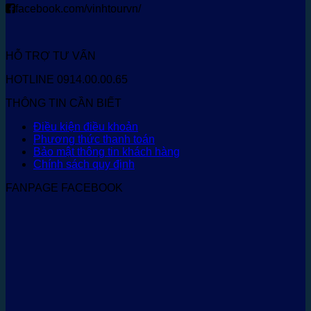
facebook.com/vinhtourvn/
HỖ TRỢ TƯ VẤN
HOTLINE 0914.00.00.65
THÔNG TIN CẦN BIẾT
Điều kiện điều khoản
Phương thức thanh toán
Bảo mật thông tin khách hàng
Chính sách quy định
FANPAGE FACEBOOK