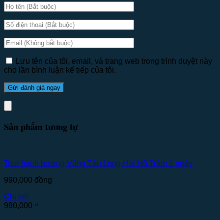
Lưu tên của tôi, email, và trang web trong trình duyệt này
cho lần bình luận kế tiếp của tôi.
Sản phẩm tương tự
Tour hành hương Vũng Tàu Long Hải Hồ Tràm 1 ngày
990,000
đồng
Chi tiết
990,000
₫