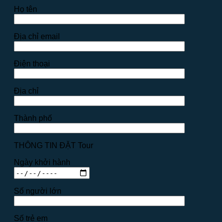
Họ tên
Địa chỉ email
Điện thoại
Địa chỉ
Thành phố
THÔNG TIN ĐẶT Tour
Ngày khởi hành
Số người lớn
Số trẻ em