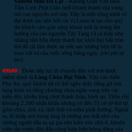
Samten Hills Đà Lạt
– Không Gian Văn Hóa
Tâm Linh Phật Giáo mới khánh thành của vùng
núi cao nguyên nơi này. Đây là một công trình vĩ
đại được tạo nên bởi các vị Lama sẽ tạo cho quý
du khách cảm giác sáng khoái mới lạ mang âm
hưởng của cao nguyên Tây Tạng và cả thấy nhẹ
nhàng tâm hồn được thanh lọc khỏi bụi bẩn trần
thế để cái tâm được an yên sau những bộn bề lo
toan vất vả của cuộc sống hằng ngày.
(chi phí tự
túc)
09h00 :
Đoàn tiếp tục di chuyển đến với nơi được
mệnh danh là
Làng Chùa Đại Ninh
. Vừa vào thôn
Phú An, quý khách đã có thể nghe thấy tiếng gõ mõ,
tụng kinh và tiếng chuông chùa ngân vang trên các
triền đồi, khiến lòng chợt thanh thản, bình an. Thôn chỉ
khoảng 2.200 nhân khẩu nhưng có đến 53 cơ sở thờ tự
gồm chùa, tịnh xá, tịnh thất và niệm phật đường. Ngoài
ra, đi khắp nơi trong làng là những am thất nhỏ của
những người dân tu tại gia nên kiến trúc nhà ở, khuôn
viên sân vườn đâu đâu cũng hiện hữu bóng dáng của