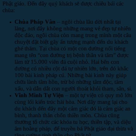
Phật giáo. Đến đây quý khách sẽ được chiêu bái các
chùa:
Chùa Pháp Vân
– ngôi chùa lâu đời nhất tại
làng, nơi đây không những mang vẻ đẹp tự nhiên
độc đáo, ngôi chùa còn mang trong mình một câu
chuyệt đặt biệt gây ấn tượng mạnh đến du khách
ghé thăm. Tại chùa có một con đường nổi tiếng
mang tên “con đường trị bệnh thân và tâm” được
làm từ 15.000 viên đá cuội nhỏ. Hai bên con
đường có nhiều cột đá tự nhiên lớn, trên đó khắc
100 bài kinh pháp cú. Những bài kinh này giúp
chữa lành tâm hồn, trừ bỏ những tâm độc, tâm
xấu, và dẫn dắt con người thoát khỏi tham, sân, si.
Vĩnh Minh Tự Viện
– một tự viện có quy mô lớn
cùng lối kiến trúc hài hòa. Nơi đây mang lại cho
du khách đến đây một cảm giác đó là cảm giác an
bình, thanh thản chốn thiền môn. Chùa cũng
thường tổ chức các khóa tu học, thiền tập, và diệu
âm hoằng pháp, để truyền bá Phật giáo đại thừa và
tăng cường tinh thần cho Phật tử.