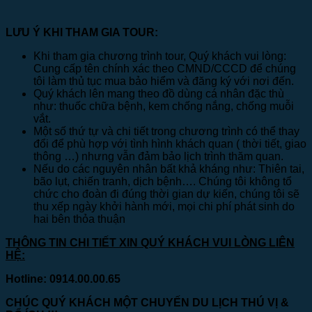
LƯU Ý KHI THAM GIA TOUR:
Khi tham gia chương trình tour, Quý khách vui lòng:
Cung cấp tên chính xác theo CMND/CCCD để chúng
tôi làm thủ tục mua bảo hiểm và đăng ký với nơi đến.
Quý khách lên mang theo đồ dùng cá nhân đặc thù
như: thuốc chữa bệnh, kem chống nắng, chống muỗi
vắt.
Một số thứ tự và chi tiết trong chương trình có thể thay
đổi để phù hợp với tình hình khách quan ( thời tiết, giao
thông …) nhưng vẫn đảm bảo lịch trình thăm quan.
Nếu do các nguyên nhân bất khả kháng như: Thiên tai,
bão lụt, chiến tranh, dịch bệnh…. Chúng tôi không tổ
chức cho đoàn đi đúng thời gian dự kiến, chúng tôi sẽ
thu xếp ngày khởi hành mới, mọi chi phí phát sinh do
hai bên thỏa thuận
THÔNG TIN CHI TIẾT XIN QUÝ KHÁCH VUI LÒNG LIÊN
HỆ:
Hotline: 0914.00.00.65
CHÚC QUÝ KHÁCH MỘT CHUYẾN DU LỊCH THÚ VỊ &