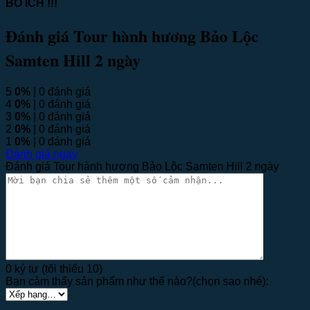
BỔ ÍCH !!!
Đánh giá Tour hành hương Bảo Lộc
Samten Hill 2 ngày
5
0%
| 0 đánh giá
4
0%
| 0 đánh giá
3
0%
| 0 đánh giá
2
0%
| 0 đánh giá
1
0%
| 0 đánh giá
Đánh giá ngay
Đánh giá Tour hành hương Bảo Lộc Samten Hill 2 ngày
0 ký tự (tối thiểu 10)
Bạn cảm thấy sản phẩm như thế nào?(chọn sao nhé):