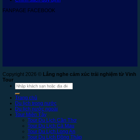
FANPAGE FACEBOOK
Copyright 2026 ©
Lắng nghe cảm xúc trải nghiệm từ Vinh
Tour
Tìm
kiếm:
Trang chủ
Du lịch trong nước
Du lịch nước ngoài
Tour Miền Tây
Tour Du Lịch Cần Thơ
Tour Du Lịch Cà Mau
Tour Du Lịch Long An
Tour Du Lịch Đồng Tháp