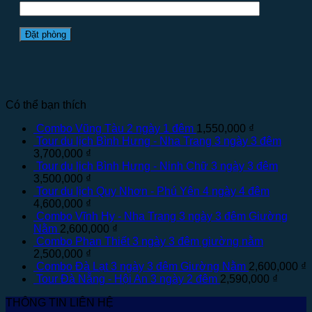
Có thể bạn thích
Combo Vũng Tàu 2 ngày 1 đêm
1,550,000
₫
Tour du lịch Bình Hưng - Nha Trang 3 ngày 3 đêm
3,700,000
₫
Tour du lịch Bình Hưng - Ninh Chữ 3 ngày 3 đêm
3,500,000
₫
Tour du lịch Quy Nhơn - Phú Yên 4 ngày 4 đêm
4,600,000
₫
Combo Vĩnh Hy - Nha Trang 3 ngày 3 đêm Giường
Nằm
2,600,000
₫
Combo Phan Thiết 3 ngày 3 đêm giường nằm
2,500,000
₫
Combo Đà Lạt 3 ngày 3 đêm Giường Nằm
2,600,000
₫
Tour Đà Nẵng - Hội An 3 ngày 2 đêm
2,590,000
₫
THÔNG TIN LIÊN HỆ