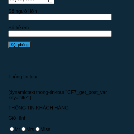
Số người lớn
Số trẻ em
Thông tin tour
[dynamictext thong-tin-tour "CF7_get_post_var
key='title'"]
THÔNG TIN KHÁCH HÀNG
Giới tính
Mr
Mrs
Miss