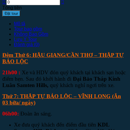
Tổng tiền
Đặt tour
Mô tả
Tour bao gồm
Không Bao Gồm
Lưu Ý Tour
Đánh giá (0)
Đêm Thứ 6: HẬU GIANG/CẦN THƠ – THẬP TỰ
BẢO LỘC
21h00
:
Xe và HDV đón quý khách tại khách sạn hoặc
điểm hẹn. Sau đó khởi hành đi
Đại Bảo Tháp Kinh
Luân Samten Hills,
quý khách nghỉ ngơi trên xe.
Thứ 7: THẬP TỰ BẢO LỘC – VĨNH LONG
(Ăn
03 bữa/ ngày)
06h00:
Đoàn ăn sáng.
Xe đưa quý khách đến điểm đầu tiên
KDL