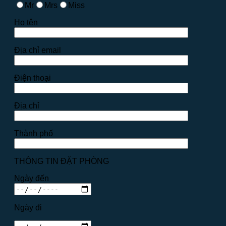
Mr
Mrs
Miss
Họ tên
Địa chỉ email
Điện thoại
Địa chỉ
Thành phố
THÔNG TIN ĐẶT PHÒNG
Ngày đến
Ngày đi