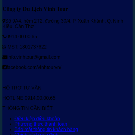
Công ty Du Lịch Vinh Tour
Số 9A4, hẻm 2T2, đường 30/4, P. Xuân Khánh, Q. Ninh
Kiều, Cần Thơ
0914.00.00.65
MST: 1801737622
info.vinhtour@gmail.com
facebook.com/vinhtourvn/
HỖ TRỢ TƯ VẤN
HOTLINE 0914.00.00.65
THÔNG TIN CẦN BIẾT
Điều kiện điều khoản
Phương thức thanh toán
Bảo mật thông tin khách hàng
Chính sách quy định