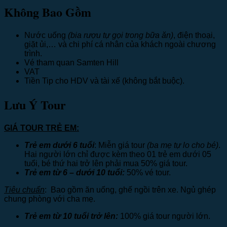
Không Bao Gồm
Nước uống
(bia rượu tự gọi trong bữa ăn)
, điện thoại,
giặt ủi,… và chi phí cá nhân của khách ngoài chương
trình.
Vé tham quan Samten Hill
VAT
Tiền Tip cho HDV và tài xế (không bắt buộc).
Lưu Ý Tour
GIÁ TOUR TRẺ EM:
Trẻ em dưới 6 tuổi
: Miễn giá tour
(ba mẹ tự lo cho bé)
.
Hai người lớn chỉ được kèm theo 01 trẻ em dưới 05
tuổi, bé thứ hai trở lên phải mua 50% giá tour.
Trẻ em từ 6 – dưới 10 tuổi:
50% vé tour.
Tiêu chuẩn
: Bao gồm ăn uống, ghế ngồi trên xe. Ngủ ghép
chung phòng với cha mẹ.
Trẻ em từ 10 tuổi trở lên:
100% giá tour người lớn.