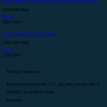
Combo Vĩnh Hy – Nha Trang 3 ngày 3 đêm Giường Nằm
2,600,000
đồng
Chi tiết
2,600,000
₫
Combo Vũng Tàu 2 ngày 1 đêm
1,550,000
đồng
Chi tiết
1,550,000
₫
Thông tin khách sạn
[dynamictext phong-dat "CF7_get_post_var key='title'"]
THÔNG TIN KHÁCH HÀNG
Giới tính