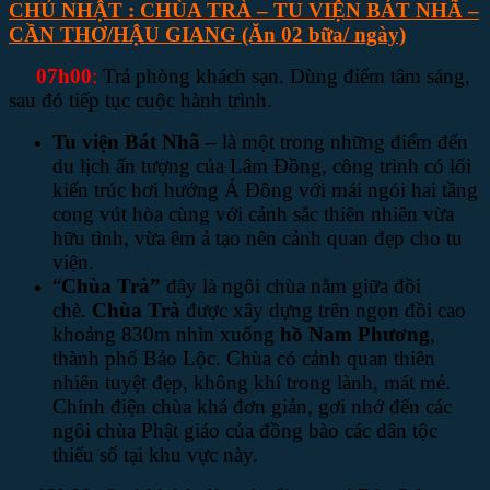
CHỦ NHẬT : CHÙA TRÀ – TU VIỆN BÁT NHÃ –
CẦN THƠ/HẬU GIANG
(Ăn 02 bữa/ ngày)
07h00
:
Trả phòng khách sạn. Dùng điểm tâm sáng,
sau đó tiếp tục cuộc hành trình.
Tu viện Bát Nhã –
là một trong những điểm đến
du lịch ấn tượng của Lâm Đồng, công trình có lối
kiến trúc hơi hướng Á Đông với mái ngói hai tầng
cong vút hòa cùng với cảnh sắc thiên nhiên vừa
hữu tình, vừa êm ả tạo nên cảnh quan đẹp cho tu
viện.
“
Chùa Trà”
đây là ngôi chùa nằm giữa đồi
chè.
Chùa Trà
được xây dựng trên ngọn đồi cao
khoảng 830m nhìn xuống
hồ Nam Phương
,
thành phố Bảo Lộc. Chùa có cảnh quan thiên
nhiên tuyệt đẹp, không khí trong lành, mát mẻ.
Chính điện chùa khá đơn giản, gơi nhớ đến các
ngôi chùa Phật giáo của đồng bào các dân tộc
thiểu số tại khu vực này.