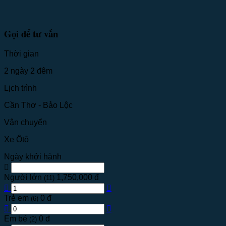
Gọi để tư vấn
Thời gian
2 ngày 2 đêm
Lịch trình
Cần Thơ - Bảo Lộc
Vận chuyển
Xe Ôtô
Ngày khởi hành
Người lớn
1,750,000 đ
(11)
Trẻ em
0 đ
(6)
Em bé
0 đ
(2)