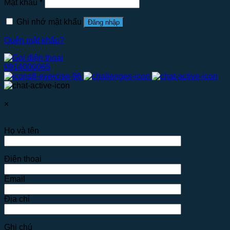
Mật khẩu
*
Ghi nhớ mật khẩu
Đăng nhập
Quên mật khẩu?
0914000065
×
Họ và tên
Điện thoại
Email
Địa chỉ
Ghi chú