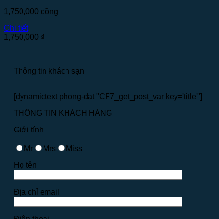
1,750,000
đồng
Chi tiết
1,750,000
₫
Thông tin khách sạn
[dynamictext phong-dat "CF7_get_post_var key='title'"]
THÔNG TIN KHÁCH HÀNG
Giới tính
Mr
Mrs
Miss
Họ tên
Địa chỉ email
Điện thoại