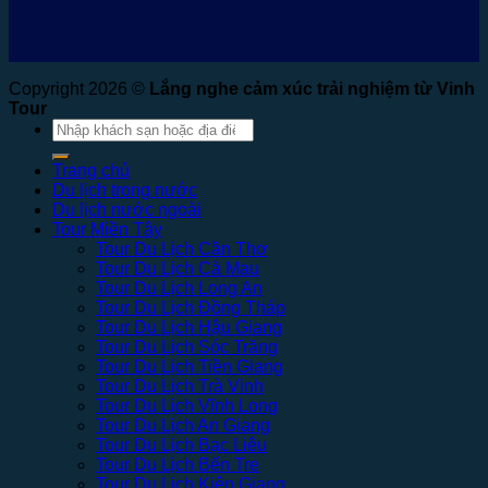
Copyright 2026 ©
Lắng nghe cảm xúc trải nghiệm từ Vinh
Tour
Tìm
kiếm:
Trang chủ
Du lịch trong nước
Du lịch nước ngoài
Tour Miền Tây
Tour Du Lịch Cần Thơ
Tour Du Lịch Cà Mau
Tour Du Lịch Long An
Tour Du Lịch Đồng Tháp
Tour Du Lịch Hậu Giang
Tour Du Lịch Sóc Trăng
Tour Du Lịch Tiền Giang
Tour Du Lịch Trà Vinh
Tour Du Lịch Vĩnh Long
Tour Du Lịch An Giang
Tour Du Lịch Bạc Liêu
Tour Du Lịch Bến Tre
Tour Du Lịch Kiên Giang