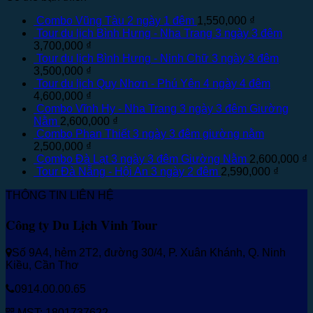
Combo Vũng Tàu 2 ngày 1 đêm
1,550,000
₫
Tour du lịch Bình Hưng - Nha Trang 3 ngày 3 đêm
3,700,000
₫
Tour du lịch Bình Hưng - Ninh Chữ 3 ngày 3 đêm
3,500,000
₫
Tour du lịch Quy Nhơn - Phú Yên 4 ngày 4 đêm
4,600,000
₫
Combo Vĩnh Hy - Nha Trang 3 ngày 3 đêm Giường
Nằm
2,600,000
₫
Combo Phan Thiết 3 ngày 3 đêm giường nằm
2,500,000
₫
Combo Đà Lạt 3 ngày 3 đêm Giường Nằm
2,600,000
₫
Tour Đà Nẵng - Hội An 3 ngày 2 đêm
2,590,000
₫
THÔNG TIN LIÊN HỆ
Công ty Du Lịch Vinh Tour
Số 9A4, hẻm 2T2, đường 30/4, P. Xuân Khánh, Q. Ninh
Kiều, Cần Thơ
0914.00.00.65
MST: 1801737622