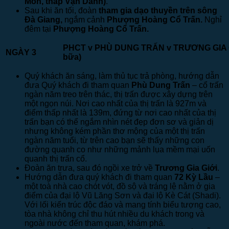
Môn, tháp Vạn Danh)
.
Sau khi ăn tối, đoàn
tham gia dạo thuyền trên sông
Đà Giang,
ngắm cảnh
Phượng Hoàng Cổ Trấn.
Nghỉ
đêm tại
Phượng Hoàng Cổ Trấn.
PHCT
v
PHÙ DUNG TRẤN
v
TRƯƠNG GI
NGÀY 3
bữa)
Quý khách ăn sáng, làm thủ tục trả phòng, hướng dẫn
đưa Quý khách đi tham quan
Phù Dung Trấn
– cổ trấn
ngàn năm treo trên thác, thị trấn được xây dựng trên
một ngọn núi. Nơi cao nhất của thị trấn là 927m và
điểm thấp nhất là 139m, đứng từ nơi cao nhất của thị
trấn bạn có thể ngắm nhìn nét đẹp đơn sơ và giản dị
nhưng không kém phần thơ mộng của một thị trấn
ngàn năm tuổi, từ trên cao bạn sẽ thấy những con
đường quanh co như những mảnh lụa mềm mại uốn
quanh thị trấn cổ.
Đoàn ăn trưa, sau đó ngồi xe trở về
Trương Gia Giới
.
Hướng dẫn đưa quý khách đi tham quan
72 Kỳ Lầu
–
một toà nhà cao chót vót, đồ sộ và tráng lệ nằm ở gia
điểm của đại lộ Vũ Lăng Sơn và đại lộ Kè Cát (Shadi).
Với lối kiến trúc độc đáo và mang tính biểu tượng cao,
tòa nhà không chỉ thu hút nhiều du khách trong và
ngoài nước đến tham quan, khám phá.