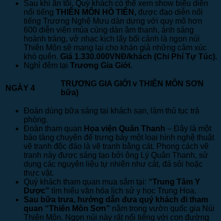
Sau khi ăn tối, Quý khách có thể xem show biểu diễn
nổi tiếng
THIÊN MÔN HỒ TIÊN,
được đạo diễn nổi
tiếng Trương Nghệ Mưu dàn dựng với quy mô hơn
600 diễn viên múa cùng dàn âm thanh, ánh sáng
hoành tráng, vở nhạc kịch lấy bối cảnh là ngọn núi
Thiên Môn sẽ mang lại cho khán giả những cảm xúc
khó quên.
Giá 1.330.000VNĐ/khách (Chi Phí
Tự
Túc).
Nghỉ đêm tại
Trương Gia Giới.
TRƯƠNG GIA GIỚI
v
THIÊN MÔN
NGÀY 4
bữa)
Đoàn dùng bữa sáng tại khách sạn, làm thủ tục trả
phòng.
Đoàn tham quan
Họa viện Quân Thanh
– Đây là một
bảo tàng chuyên để trưng bày một loại hình nghệ thuật
vẽ tranh độc đáo là vẽ tranh bằng cát. Phong cách vẽ
tranh này được sáng tạo bởi ông Lý Quân Thanh, sử
dụng các nguyên liệu tự nhiên như cát, đá sỏi hoặc
thực vật.
Quý khách tham quan mua sắm tại:
“Trung Tâm Y
Dược”
tìm hiểu văn hóa lịch sử y học Trung Hoa.
Sau bữa trưa, hướng dẫn đưa quý khách đi tham
quan “Thiên Môn Sơn”
nằm trong vườn quốc gia Núi
Thiên Môn. Ngọn núi này rất nổi tiếng với con đường