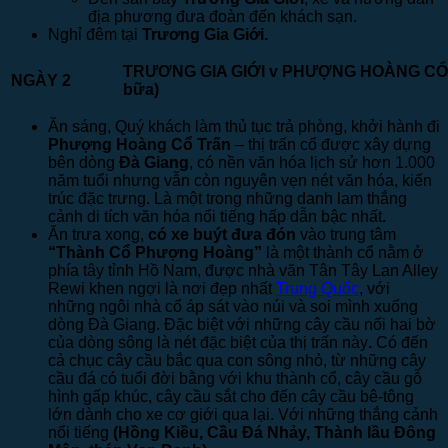
địa phương đưa đoàn đến khách sạn.
Nghỉ đêm tại
Trương Gia Giới
.
TRƯƠNG GIA GIỚI
v
PHƯỢNG HOÀN
NGÀY 2
bữa)
Ăn sáng, Quý khách làm thủ tục trả phòng, khởi hành đi
Phượng Hoàng Cổ Trấn
– thị trấn cổ được xây dựng
bên dòng
Đà Giang
, có nền văn hóa lịch sử hơn 1.000
năm tuổi nhưng vẫn còn nguyên vẹn nét văn hóa, kiến
trúc đặc trưng. Là một trong những danh lam thắng
cảnh di tích văn hóa nổi tiếng hấp dẫn bậc nhất
.
Ăn trưa xong,
có xe buýt đưa đón
vào trung tâm
“Thành Cổ Phượng Hoàng”
là một thành cổ nằm ở
phía tây tỉnh Hồ Nam, được nhà văn Tân Tây Lan Alley
Rewi khen ngợi là nơi đẹp nhất
Trung Quốc
, với
những ngôi nhà cổ áp sát vào núi và soi mình xuống
dòng Đà Giang. Đặc biệt với những cây cầu nối hai bờ
của dòng sông là nét đặc biệt của thị trấn này
.
Có đến
cả chục cây cầu bắc qua con sông nhỏ, từ những cây
cầu đá có tuổi đời bằng với khu thành cổ, cây cầu gỗ
hình gấp khúc, cây cầu sắt cho đến cây cầu bê-tông
lớn dành cho xe cơ giới qua lại. Với những thắng cảnh
nổi tiếng
(Hồng Kiều, Cầu Đá Nhảy, Thành lầu Đông