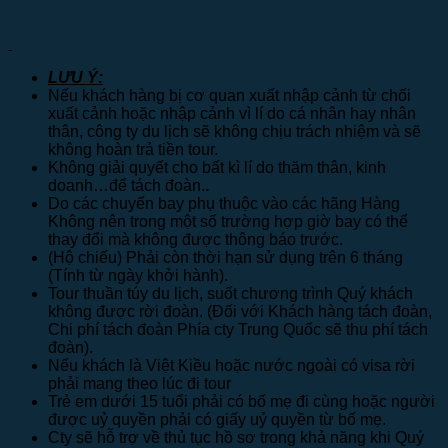
LƯU Ý:
Nếu khách hàng bị cơ quan xuất nhập cảnh từ chối
xuất cảnh hoặc nhập cảnh vì lí do cá nhân hay nhân
thân, công ty du lịch sẽ không chịu trách nhiệm và sẽ
không hoàn trả tiền tour.
Không giải quyết cho bất kì lí do thăm thân, kinh
doanh…để tách đoàn.
.
Do các chuyến bay phụ thuộc vào các hãng Hàng
Không nên trong một số trường hợp giờ bay có thể
thay đổi mà không được thông báo trước.
(Hộ chiếu) Phải còn thời hạn sử dụng trên 6 tháng
(Tính từ ngày khởi hành).
Tour thuần túy du lịch, suốt chương trình Quý khách
không được rời đoàn. (Đối với Khách hàng tách đoàn,
Chi phí tách đoàn Phía cty Trung Quốc sẽ thu phí tách
đoàn).
Nếu khách là Việt Kiều hoặc nước ngoài có visa rời
phải mang theo lúc đi tour
Trẻ em dưới 15 tuổi phải có bố mẹ đi cùng hoặc người
được uỷ quyền phải có giấy uỷ quyền từ bố mẹ.
Cty sẽ hỗ trợ về thủ tục hồ sơ trong khả năng khi Quý