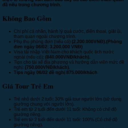
đã nêu trong chương trình.
Không Bao Gồm
Chi phí cá nhân, hành lý quá cước, điện thoại, giặt ủi,
tham quan ngoài chương trình.
Phụ thu phòng đơn (nếu có)
(2.200.000VNĐ).(Phòng
đơn ngày 06/02: 3.200.000 VNĐ)
Visa tái nhập Việt Nam cho khách quốc tịch nước
ngoài (nếu có):
(840.000VNĐ/khách).
Tips cho tài xế địa phương và hướng dẫn viên mức đề
nghị:
(750.000VNĐ/khách).
Tips ngày 06/02 đề nghị 875.000/khách
Giá Tour Trẻ Em
Trẻ nhỏ dưới 2 tuổi: 30% giá tour người lớn (sử dụng
giường chung với người lớn).
Trẻ em từ 2 tuổi đến dưới 11 tuổi: Không có chế độ
giường riêng.
Trẻ em từ 2 tuổi đến dưới 11 tuổi: 100% (Có chế độ
giường riêng).