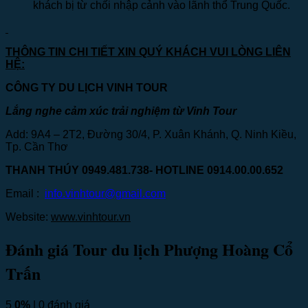
khách bị từ chối nhập cảnh vào lãnh thổ Trung Quốc.
THÔNG TIN CHI TIẾT XIN QUÝ KHÁCH VUI LÒNG LIÊN
HỆ:
CÔNG TY DU LỊCH VINH TOUR
Lắng nghe cảm xúc trải nghiệm từ Vinh Tour
Add: 9A4 – 2T2, Đường 30/4, P. Xuân Khánh, Q. Ninh Kiều,
Tp. Cần Thơ
THANH THÚY 0949.481.738- HOTLINE 0914.00.00.65
2
Email :
info.vinhtour@gmail.com
Website:
www.vinhtour.vn
Đánh giá Tour du lịch Phượng Hoàng Cổ
Trấn
5
0%
| 0 đánh giá