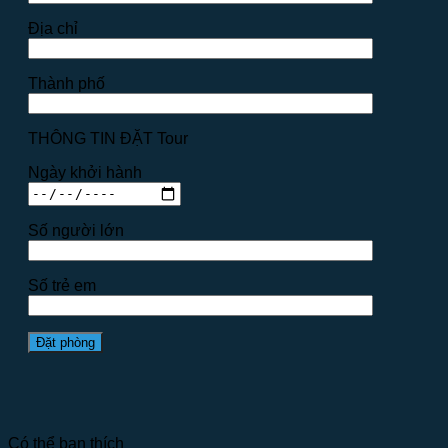
Địa chỉ
Thành phố
THÔNG TIN ĐẶT Tour
Ngày khởi hành
Số người lớn
Số trẻ em
Có thể bạn thích