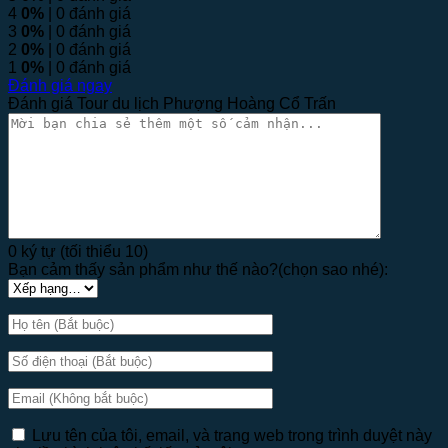
4
0%
| 0 đánh giá
3
0%
| 0 đánh giá
2
0%
| 0 đánh giá
1
0%
| 0 đánh giá
Đánh giá ngay
Đánh giá Tour du lịch Phượng Hoàng Cổ Trấn
0 ký tự (tối thiểu 10)
Bạn cảm thấy sản phẩm như thế nào?(chọn sao nhé):
Lưu tên của tôi, email, và trang web trong trình duyệt này