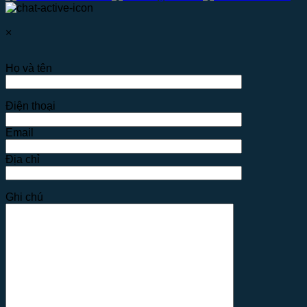
×
Họ và tên
Điện thoại
Email
Địa chỉ
Ghi chú