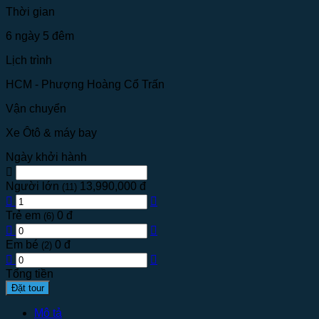
Thời gian
6 ngày 5 đêm
Lịch trình
HCM - Phượng Hoàng Cổ Trấn
Vận chuyển
Xe Ôtô & máy bay
Ngày khởi hành
Người lớn
13,990,000 đ
(11)
Trẻ em
0 đ
(6)
Em bé
0 đ
(2)
Tổng tiền
Đặt tour
Mô tả