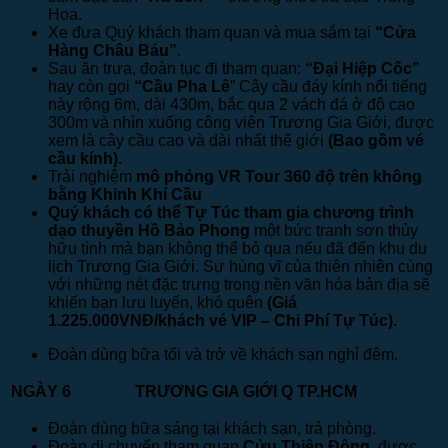
Hoa.
Xe đưa Quý khách tham quan và mua sắm tại
“Cửa
Hàng Châu Báu”
.
Sau ăn trưa, đoàn tục đi tham quan:
“
Đại Hiệp Cốc
”
hay còn gọi
“Cầu Pha Lê
” Cây cầu đáy kính nổi tiếng
này rộng 6m, dài 430m, bắc qua 2 vách đá ở độ cao
300m và nhìn xuống công viên Trương Gia Giới, được
xem là cây cầu cao và dài nhất thế giới
(Bao gồm vé
cầu kính).
Trải nghiệm
mô phỏng VR Tour 360 độ trên không
bằng Khinh Khí Cầu
Quý khách có thể Tự Túc tham gia chương trình
dạo thuyền Hồ Bảo Phong
một bức tranh sơn thủy
hữu tình mà bạn không thể bỏ qua nếu đã đến khu du
lịch Trương Gia Giới. Sự hùng vĩ của thiên nhiên cùng
với những nét đặc trưng trong nền văn hóa bản địa sẽ
khiến bạn lưu luyến, khó quên
(
Giá
1.225.000VNĐ/khách vé VIP – Chi Phí
Tự
Túc).
Đoàn dùng bữa tối và trở về khách sạn nghỉ đêm.
NGÀY 6
TRƯƠNG GIA GIỚI
Q
TP.HCM 
Đoàn dùng bữa sáng tại khách sạn, trả phòng.
Đoàn di chuyển tham quan
Cửu Thiên Động
, được