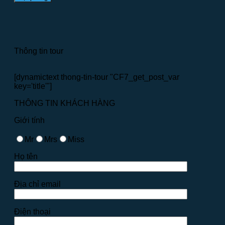
Thông tin tour
[dynamictext thong-tin-tour "CF7_get_post_var
key='title'"]
THÔNG TIN KHÁCH HÀNG
Giới tính
Mr
Mrs
Miss
Họ tên
Địa chỉ email
Điện thoại