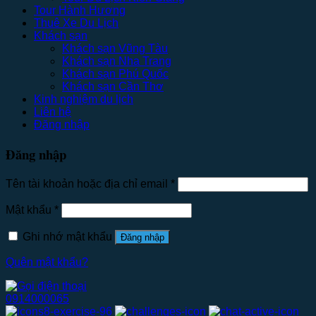
Tour Hành Hương
Thuê Xe Du Lịch
Khách sạn
Khách sạn Vũng Tàu
Khách sạn Nha Trang
Khách sạn Phú Quốc
Khách sạn Cần Thơ
Kinh nghiệm du lịch
Liên hệ
Đăng nhập
Đăng nhập
Tên tài khoản hoặc địa chỉ email
*
Mật khẩu
*
Ghi nhớ mật khẩu
Đăng nhập
Quên mật khẩu?
0914000065