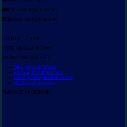
info.vinhtour@gmail.com
facebook.com/vinhtourvn/
HỖ TRỢ TƯ VẤN
HOTLINE 0914.00.00.65
THÔNG TIN CẦN BIẾT
Điều kiện điều khoản
Phương thức thanh toán
Bảo mật thông tin khách hàng
Chính sách quy định
FANPAGE FACEBOOK