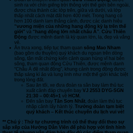
sinh ra với chín giếng trời thông với thế giới bên ngoài,
được chia thành các lớp trên, giữa và dưới, và lớp
thấp nhất cách mặt đất hơn 400 mét. Trong hang có
hơn 100 danh lam thắng cảnh, được các danh hiệu
“vương miện của những hang động kỳ lạ trên thế
giới”
và
“hang động lớn nhất châu Á”
.
Cửu Thiên
Động
được mệnh danh là kỳ quan lớn, lạ, đẹp và vắng
vẻ.
Ăn trưa xong, tiếp tục tham quan
sông Mao Nham
(bao gồm du thuyền) quý khách du ngoạn trên dòng
sông, tận mắt chứng kiến cảnh quan hùng vĩ hai bên
sông, tham quan động Cửu Thiên, được mệnh danh
“Châu Á đệ nhất động”, khung cảnh trong động được
thắp sáng kì ảo và lung linh như một thế giới khác biệt
trong lòng đất.
Sau ăn tối, xe đưa đoàn ra sân bay làm thủ tục
xuất cảnh đáp chuyến bay
VJ 2553 DYG-SGN
21:30 – 00:45+1
về
HCM.
Đến sân bay
Tân Sơn Nhất
, đoàn làm thủ tục
nhập cảnh lấy hành lý.
Trưởng đoàn tạm biệt
quý khách – Kết thúc chuyến du lịch vui vẻ!
** Chú ý : Thứ tự chương trình có thể thay đổi theo sự
sắp xếp của Hướng Dẫn Viên để phù hợp với tình hình
thực tế nhưng vẫn đảm bảo đầy đủ các điểm tham quan