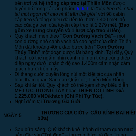
trên trời và
hệ thống cáp treo tại Thiên Môn
được
tuyên bố trong các ấn phẩm
du lịch
là
“cáp treo dài nhất
tại một ngọn núi cao nhất trên thế giới”
với 98 cabin
cáp treo và tổng chiều dài lên tới hơn 7.400 mét, độ
cao của ga trên của tuyến cáp treo là 1.279 mét.
(Bao
gồm xe trung chuyển và 1 lượt cáp treo đi lên).
Quý khách men theo
“Con Đường Vách Đá”
– một
con đường nhỏ cạnh vách đá cao ngất của đỉnh Thiên
Môn dài khoảng 40m, dạo bước trên
“Con Đường
Thủy Tinh”
một đoạn được lát bằng kính. Tại đây, Quý
khách có thể ngắm nhìn cảnh núi non trùng trùng điệp
điệp ngay dưới chân ở độ cao 1.400m cảm nhận cảm
giác như đi trên mây.
Đi thang cuốn xuyên lòng núi một kiệt tác của nhân
loại, tham quan Sạn đạo Quỷ cốc, Thiên Môn Động.
Sau khi ăn tối, Quý khách có thể xem show biểu diễn
MÊ LỰC TƯƠNG TÂY
hoặc
THIÊN CỔ TÌNH
.
Giá
1.225.000 VNĐ/khách (Chi Phí
Tự
Túc).
Nghỉ đêm tại
Trương Gia Giới.
TRƯƠNG GIA GIỚI
v
CẦU KÍNH ĐẠI
NGÀY 5
bữa)
Sau bữa sáng, Quý khách khởi hành đi tham quan mua
sắm đặc sản
“Trà đen”
– thưởng thức trà đạo Trung