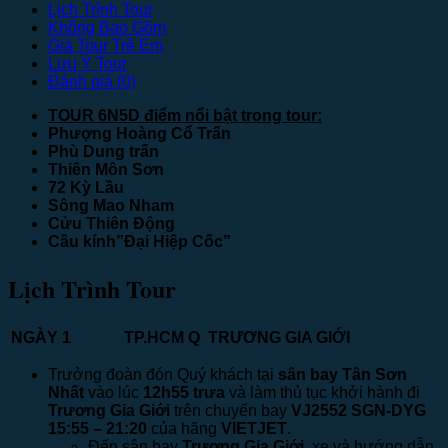
Lịch Trình Tour
Không Bao Gồm
Giá Tour Trẻ Em
Lưu Ý Tour
Đánh giá (0)
TOUR 6N5D điểm nổi bật trong tour:
Phượng Hoàng Cổ Trấn
Phù Dung trấn
Thiên Môn Sơn
72 Kỳ Lầu
Sông Mao Nham
Cửu Thiên Động
Cầu kính”Đại Hiệp Cốc”
Lịch Trình Tour
NGÀY 1
TP.HCM
Q
TRƯƠNG GIA G
Trưởng đoàn đón Quý khách tại
sân bay Tân Sơn
Nhất
vào lúc
12h
55
trưa
và làm thủ tục khởi hành đi
Trương Gia Giới
trên chuyến bay
VJ2552 SGN-DYG
15:55 – 21:20
của hãng
VIETJET
.
Đến sân bay
Trương Gia Giới
, xe và hướng dẫn