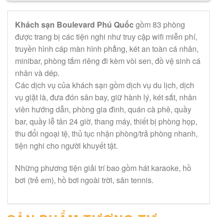
Khách sạn Boulevard Phú Quốc
gồm 83 phòng
được trang bị các tiện nghi như truy cập wifi miễn phí,
truyền hình cáp màn hình phẳng, két an toàn cá nhân,
minibar, phòng tắm riêng đi kèm vòi sen, đồ vệ sinh cá
nhân và dép.
Các dịch vụ của khách sạn gồm dịch vụ du lịch, dịch
vụ giặt là, đưa đón sân bay, giữ hành lý, két sắt, nhân
viên hướng dẫn, phòng gia đình, quán cà phê, quầy
bar, quầy lễ tân 24 giờ, thang máy, thiết bị phòng họp,
thu đổi ngoại tệ, thủ tục nhận phòng/trả phòng nhanh,
tiện nghi cho người khuyết tật.
Những phương tiện giải trí bao gồm hát karaoke, hồ
bơi (trẻ em), hồ bơi ngoài trời, sân tennis.