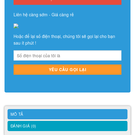
Liên hệ càng sớm - Giá càng rẻ
Hoặc để lại số điện thoại, chúng tôi sẽ gọi lại cho bạn
sau ít phút !
MÔ TẢ
ĐÁNH GIÁ (0)