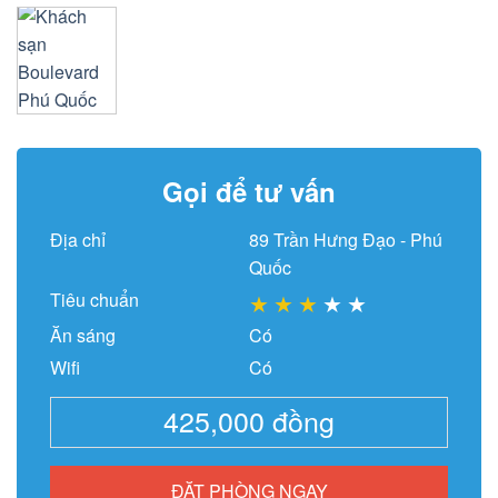
Gọi để tư vấn
Địa chỉ
89 Trần Hưng Đạo - Phú
Quốc
Tiêu chuẩn
★
★
★
★
★
Ăn sáng
Có
Wifi
Có
425,000
đồng
ĐẶT PHÒNG NGAY