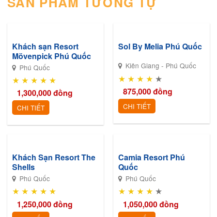
SẢN PHẨM TƯƠNG TỰ
Khách sạn Resort
Sol By Melia Phú Quốc
Mövenpick Phú Quốc
Kiên Giang - Phú Quốc
Phú Quốc
★
★
★
★
★
★
★
★
★
★
875,000
đồng
1,300,000
đồng
CHI TIẾT
CHI TIẾT
Khách Sạn Resort The
Camia Resort Phú
Shells
Quốc
Phú Quốc
Phú Quốc
★
★
★
★
★
★
★
★
★
★
1,250,000
đồng
1,050,000
đồng