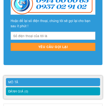
Hoặc để lại số điện thoại, chúng tôi sẽ gọi lại cho bạn
sau ít phút !
MÔ TẢ
ĐÁNH GIÁ (0)