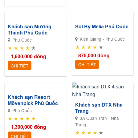
Khách sạn Mường
Sol By Melia Phú Quốc
Thanh Phú Quốc
Kiên Giang - Phú Quốc
Phú Quốc
★
★
★
★
★
★
★
★
★
★
875,000
đồng
1,600,000
đồng
CHI TIẾT
CHI TIẾT
Khách sạn Resort
Mövenpick Phú Quốc
Khách sạn DTX Nha
Phú Quốc
Trang
★
★
★
★
★
3A Quân Trấn - Nha
Trang
1,300,000
đồng
★
★
★
★
★
CHI TIẾT