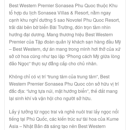
Best Western Premier Sonasea Phu Quoc thuộc Khu
tổ hợp du lịch Sonasea Villas & Resort, nằm ngay
cạnh khu nghỉ dưỡng 5 sao Novotel Phu Quoc Resort,
trải dài bên bờ biển Bãi Trường, đón trọn tầm nhìn
hướng đại dương. Mang thương hiệu Best Western
Premier của Tập đoàn quản lý khách sạn hàng đầu Mỹ
– Best Western, dự án mang trong mình hơi thở của xứ
sở cờ hoa cũng như tạo lập “Phong cách Mỹ giữa lòng
đảo Ngọc” thực sự đẳng cấp cho chủ nhân.
Không chỉ có vị trí “trung tâm của trung tâm”, Best
Western Premier Sonasea Phu Quoc còn sở hữu vị trí
đắc địa: “lưng tựa núi, mặt hướng biển”, thế đất mang
lại sinh khí và vận hội cho người sở hữu.
Lấy ý tưởng từ ngọc trai và nghề nuôi trai lấy ngọc nổi
tiếng tại Phú Quốc, các kiến trúc sư tài hoa của Kume
Asia – Nhật Bản đã sáng tạo nên Best Western