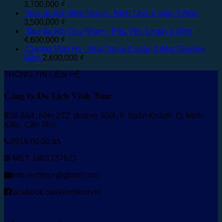
3,700,000
₫
Tour du lịch Bình Hưng - Ninh Chữ 3 ngày 3 đêm
3,500,000
₫
Tour du lịch Quy Nhơn - Phú Yên 4 ngày 4 đêm
4,600,000
₫
Combo Vĩnh Hy - Nha Trang 3 ngày 3 đêm Giường
Nằm
2,600,000
₫
THÔNG TIN LIÊN HỆ
Công ty Du Lịch Vinh Tour
Số 9A4, hẻm 2T2, đường 30/4, P. Xuân Khánh, Q. Ninh
Kiều, Cần Thơ
0914.00.00.65
MST: 1801737622
info.vinhtour@gmail.com
facebook.com/vinhtourvn/