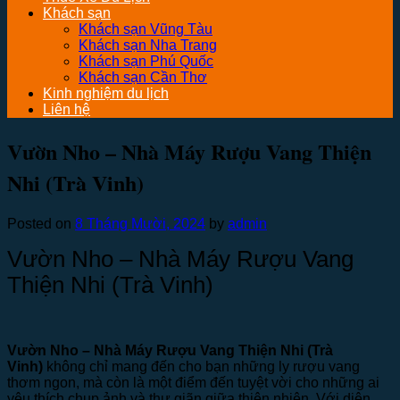
Khách sạn
Khách sạn Vũng Tàu
Khách sạn Nha Trang
Khách sạn Phú Quốc
Khách sạn Cần Thơ
Kinh nghiệm du lịch
Liên hệ
Vườn Nho – Nhà Máy Rượu Vang Thiện
Nhi (Trà Vinh)
Posted on
8 Tháng Mười, 2024
by
admin
Vườn Nho – Nhà Máy Rượu Vang
Thiện Nhi (Trà Vinh)
Vườn Nho – Nhà Máy Rượu Vang Thiện Nhi (Trà
Vinh)
không chỉ mang đến cho bạn những ly rượu vang
thơm ngon, mà còn là một điểm đến tuyệt vời cho những ai
yêu thích chụp ảnh và thư giãn giữa thiên nhiên. Với diện