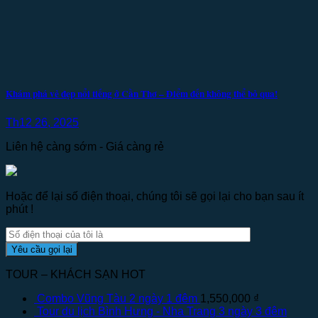
Khám phá vẻ đẹp nổi tiếng ở Cần Thơ – Điểm đến không thể bỏ qua!
Th12 26, 2025
Liên hệ càng sớm - Giá càng rẻ
Hoặc để lại số điện thoại, chúng tôi sẽ gọi lại cho bạn sau ít
phút !
TOUR – KHÁCH SẠN HOT
Combo Vũng Tàu 2 ngày 1 đêm
1,550,000
₫
Tour du lịch Bình Hưng - Nha Trang 3 ngày 3 đêm