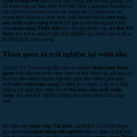
Chất lượng nho
phụ thuộc vào nhiều yếu tố như giống, chế
độ chăm sóc và điều kiện thời tiết. Nho Cabernet Sauvignon
nổi bật với vị tannin mạnh mẽ, trong khi Chardonnay lại
mang đến hương vị tươi mát. Việc trồng nho tại
nhà máy
sản xuất rượu vang
không chỉ tạo ra nguồn nguyên liệu
cho
rượu vang Thiện Nhi
mà còn góp phần vào
du lịch Trà
Vinh
, thu hút du khách đến trải nghiệm quy trình sản xuất và
thưởng thức rượu vang.
Tham quan và trải nghiệm tại vườn nho
Du lịch Trà Vinh mang đến cho du khách
nhiều tour tham
quan
hấp dẫn tại vườn nho. Bạn có thể chọn các gói tour có
hướng dẫn viên chuyên nghiệp, giúp bạn khám phá quy
trình
sản xuất rượu vang
từ
nho
tươi ngon. Các tour này
không chỉ giúp bạn hiểu rõ về
nhà máy sản xuất rượu
vang
, mà còn trải nghiệm không khí trong lành của vùng
quê.
Khi đến với
vườn nho Trà Vinh
, du khách có cơ hội tham
gia vào nhiều
hoạt động trải nghiệm
thú vị. Bạn có thể trực