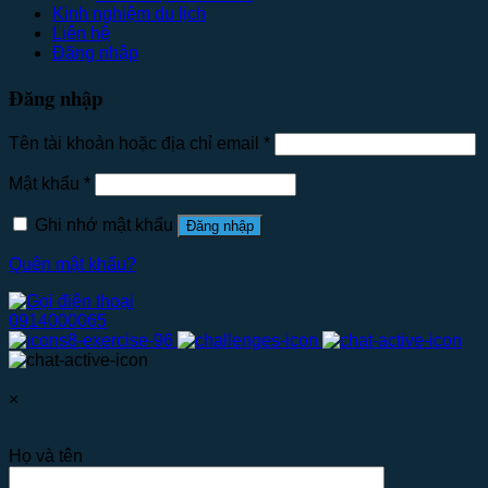
Kinh nghiệm du lịch
Liên hệ
Đăng nhập
Đăng nhập
Tên tài khoản hoặc địa chỉ email
*
Mật khẩu
*
Ghi nhớ mật khẩu
Đăng nhập
Quên mật khẩu?
0914000065
×
Họ và tên