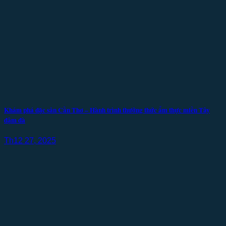
Khám phá đặc sản Cần Thơ – Hành trình thưởng thức ẩm thực miền Tây
đậm đà
Th12 27, 2025