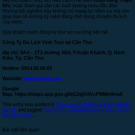
tiếp thu hoạch nho, tìm hiểu cách chế biến
rượu vang Thiện
Nhi
, hoặc tham gia vào các buổi tasting rượu độc đáo.
Những trải nghiệm này không chỉ mang lại niềm vui mà còn
giúp bạn có những kỷ niệm đáng nhớ trong chuyến du lịch
của mình.
Quý khách muốn đăng ký tour xin vui lòng liên hệ:
Công Ty Du Lịch Vinh Tour tại Cần Thơ
địa chỉ: 9A4 – 2T2 đường 30/4, P.Xuân Khánh, Q. Ninh
Kiều, Tp. Cần Thơ
Hotline: 0914.00.00.65
Website:
www.vinhtour.vn
Google
Map:
https://maps.app.goo.gl/qG2qjVdVcPNMm9vw5
This entry was posted in
Chưa được phân loại
,
Kinh nghiệm
du lịch
and tagged
Vườn Nho - Nhà Máy Rượu Vang Thiện
Nhi (Trà Vinh)
.
Bài viết liên quan