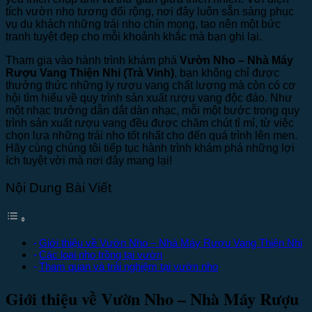
tích vườn nho tương đối rộng, nơi đây luôn sẵn sàng phục
vụ du khách những trái nho chín mọng, tạo nên một bức
tranh tuyệt đẹp cho mỗi khoảnh khắc mà bạn ghi lại.
Tham gia vào hành trình khám phá
Vườn Nho – Nhà Máy
Rượu Vang Thiện Nhi (Trà Vinh)
, bạn không chỉ được
thưởng thức những ly rượu vang chất lượng mà còn có cơ
hội tìm hiểu về quy trình sản xuất rượu vang độc đáo. Như
một nhạc trưởng dẫn dắt dàn nhạc, mỗi một bước trong quy
trình sản xuất rượu vang đều được chăm chút tỉ mỉ, từ việc
chọn lựa những trái nho tốt nhất cho đến quá trình lên men.
Hãy cùng chúng tôi tiếp tục hành trình khám phá những lợi
ích tuyệt vời mà nơi đây mang lại!
Nội Dung Bài Viết
Giới thiệu về Vườn Nho – Nhà Máy Rượu Vang Thiện Nhi
Các loại nho trồng tại vườn
Tham quan và trải nghiệm tại vườn nho
Giới thiệu về Vườn Nho – Nhà Máy Rượu