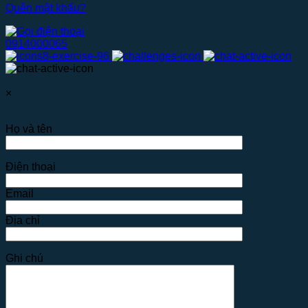
Quên mật khẩu?
0914000065
×
Họ và tên
Điện thoại
Email
Địa chỉ
Ghi chú