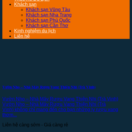
Khách sạn
Khách sạn Vũng Tàu
Khách sạn Nha Trang
Khách sạn Phú Quốc
Khách sạn Cần Thơ
Kinh nghiệm du lịch
Liên hệ
Vườn Nho – Nhà Máy Rượu Vang Thiện Nhi (Trà Vinh)
Vườn Nho – Nhà Máy Rượu Vang Thiện Nhi (Trà Vinh)
Vườn Nho – Nhà Máy Rượu Vang Thiện Nhi (Trà
Vinh) không chỉ mang đến cho bạn những ly rượu vang
thơm...
Liên hệ càng sớm - Giá càng rẻ