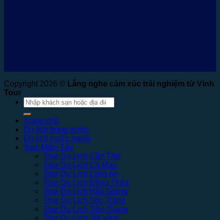
Copyright 2026 ©
Lắng nghe cảm xúc trải nghiệm từ Vinh
Tour
Tìm
kiếm:
Trang chủ
Du lịch trong nước
Du lịch nước ngoài
Tour Miền Tây
Tour Du Lịch Cần Thơ
Tour Du Lịch Cà Mau
Tour Du Lịch Long An
Tour Du Lịch Đồng Tháp
Tour Du Lịch Hậu Giang
Tour Du Lịch Sóc Trăng
Tour Du Lịch Tiền Giang
Tour Du Lịch Trà Vinh