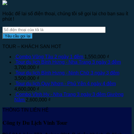
Hoặc để lại số điện thoại, chúng tôi sẽ gọi lại cho bạn sau ít
phút !
TOUR – KHÁCH SẠN HOT
Combo Vũng Tàu 2 ngày 1 đêm
1,550,000
₫
Tour du lịch Bình Hưng - Nha Trang 3 ngày 3 đêm
3,700,000
₫
Tour du lịch Bình Hưng - Ninh Chữ 3 ngày 3 đêm
3,500,000
₫
Tour du lịch Quy Nhơn - Phú Yên 4 ngày 4 đêm
4,600,000
₫
Combo Vĩnh Hy - Nha Trang 3 ngày 3 đêm Giường
Nằm
2,600,000
₫
THÔNG TIN LIÊN HỆ
Công ty Du Lịch Vinh Tour