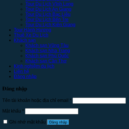
Tour Du Lịch Vĩnh Long
Tour Du Lịch An Giang
Tour Du Lịch Bạc Liêu
Tour Du Lịch Bến Tre
Tour Du Lịch Kiên Giang
Tour Hành Hương
Thuê Xe Du Lịch
Khách sạn
Khách sạn Vũng Tàu
Khách sạn Nha Trang
Khách sạn Phú Quốc
Khách sạn Cần Thơ
Kinh nghiệm du lịch
Liên hệ
Đăng nhập
Đăng nhập
Tên tài khoản hoặc địa chỉ email
*
Mật khẩu
*
Ghi nhớ mật khẩu
Đăng nhập