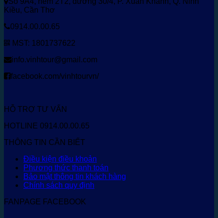
Số 9A4, hẻm 2T2, đường 30/4, P. Xuân Khánh, Q. Ninh
Kiều, Cần Thơ
0914.00.00.65
MST: 1801737622
info.vinhtour@gmail.com
facebook.com/vinhtourvn/
HỖ TRỢ TƯ VẤN
HOTLINE 0914.00.00.65
THÔNG TIN CẦN BIẾT
Điều kiện điều khoản
Phương thức thanh toán
Bảo mật thông tin khách hàng
Chính sách quy định
FANPAGE FACEBOOK