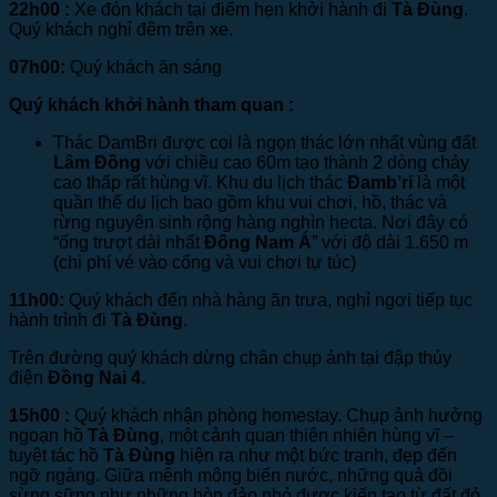
22h00
:
Xe đón khách tại điểm hẹn khởi hành đi
Tà Đùng
.
Quý khách nghỉ đêm trên xe.
07h00:
Quý khách ăn sáng
Quý khách khởi hành tham quan :
Thác DamBri được coi là ngọn thác lớn nhất vùng đất
Lâm Đồng
với chiều cao 60m tạo thành 2 dòng chảy
cao thấp rất hùng vĩ. Khu du lịch thác
Đamb’ri
là một
quần thể du lịch bao gồm khu vui chơi, hồ, thác và
rừng nguyên sinh rộng hàng nghìn hecta. Nơi đây có
“ống trượt dài nhất
Đông Nam Á
” với độ dài 1.650 m
(chi phí vé vào cổng và vui chơi tự túc)
11h00:
Quý khách đến nhà hàng ăn trưa, nghỉ ngơi tiếp tục
hành trình đi
Tà Đùng
.
Trên đường quý khách dừng chân chụp ảnh tại đập thủy
điện
Đồng Nai 4.
15h00 :
Quý khách nhận phòng homestay. Chụp ảnh hưởng
ngoạn hồ
Tà Đùng
, một cảnh quan thiên nhiên hùng vĩ –
tuyệt tác hồ
Tà Đùng
hiện ra như một bức tranh, đẹp đến
ngỡ ngàng. Giữa mênh mông biển nước, những quả đồi
sừng sững như những hòn đảo nhỏ được kiến tạo từ đất đỏ