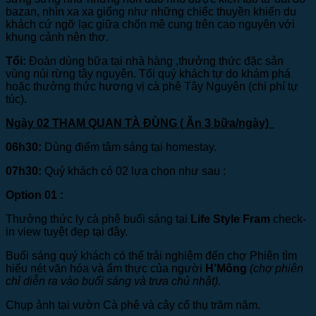
bazan, nhìn xa xa giống như những chiếc thuyền khiến du
khách cứ ngỡ lạc giữa chốn mê cung trên cao nguyên với
khung cảnh nên thơ.
Tối:
Đoàn dùng bữa tại nhà hàng ,thưởng thức đặc sản
vùng núi rừng tây nguyên. Tối quý khách tự do khám phá
hoặc thưởng thức hương vị cà phê Tây Nguyên (chi phí tự
túc).
Ngày 02 THAM QUAN TÀ ĐÙNG
( Ăn 3 bữa/ngày)
06h30:
Dùng điểm tâm sáng tại homestay.
07h30:
Quý khách có 02 lựa chọn như sau :
Option 01 :
Thưởng thức ly cà phê buổi sáng tại
Life Style Fram
check-
in view tuyệt đẹp tại đây.
Buổi sáng quý khách có thể trải nghiệm đến chợ Phiên tìm
hiểu nét văn hóa và ẩm thực của người
H’Mông
(chợ phiên
chỉ diễn ra vào buổi sáng và trưa chủ nhật).
Chụp ảnh tại vườn Cà phê và cây cổ thụ trăm năm.