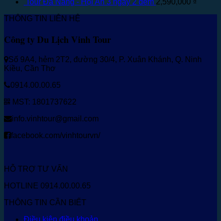
Tour Đà Nẵng - Hội An 3 ngày 2 đêm
2,590,000
₫
THÔNG TIN LIÊN HỆ
Công ty Du Lịch Vinh Tour
Số 9A4, hẻm 2T2, đường 30/4, P. Xuân Khánh, Q. Ninh
Kiều, Cần Thơ
0914.00.00.65
MST: 1801737622
info.vinhtour@gmail.com
facebook.com/vinhtourvn/
HỖ TRỢ TƯ VẤN
HOTLINE 0914.00.00.65
THÔNG TIN CẦN BIẾT
Điều kiện điều khoản