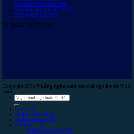
Phương thức thanh toán
Bảo mật thông tin khách hàng
Chính sách quy định
FANPAGE FACEBOOK
Copyright 2026 ©
Lắng nghe cảm xúc trải nghiệm từ Vinh
Tour
Tìm
kiếm:
Trang chủ
Du lịch trong nước
Du lịch nước ngoài
Tour Miền Tây
Tour Du Lịch Cần Thơ