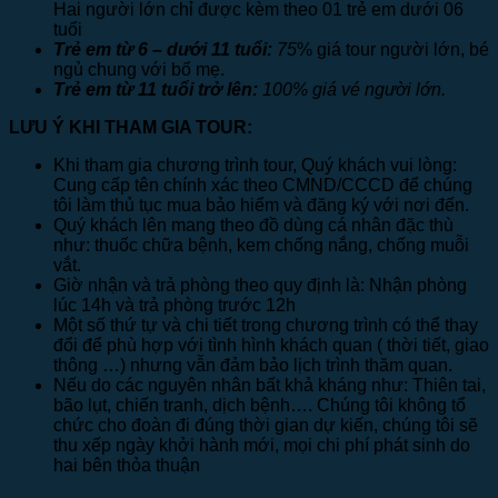
Hai người lớn chỉ được kèm theo 01 trẻ em dưới 06
tuổi
Trẻ em từ 6 – dưới 11 tuổi:
75
% giá tour người lớn, bé
ngủ chung với bố mẹ.
Trẻ em từ 11 tuổi trở lên:
100% giá vé người lớn.
LƯU Ý KHI THAM GIA TOUR:
Khi tham gia chương trình tour, Quý khách vui lòng:
Cung cấp tên chính xác theo CMND/CCCD để chúng
tôi làm thủ tục mua bảo hiểm và đăng ký với nơi đến.
Quý khách lên mang theo đồ dùng cá nhân đặc thù
như: thuốc chữa bệnh, kem chống nắng, chống muỗi
vắt.
Giờ nhận và trả phòng theo quy định là: Nhận phòng
lúc 14h và trả phòng trước 12h
Một số thứ tự và chi tiết trong chương trình có thể thay
đổi để phù hợp với tình hình khách quan ( thời tiết, giao
thông …) nhưng vẫn đảm bảo lịch trình thăm quan.
Nếu do các nguyên nhân bất khả kháng như: Thiên tai,
bão lụt, chiến tranh, dịch bệnh…. Chúng tôi không tổ
chức cho đoàn đi đúng thời gian dự kiến, chúng tôi sẽ
thu xếp ngày khởi hành mới, mọi chi phí phát sinh do
hai bên thỏa thuận