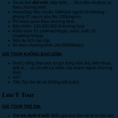
Xe du lịch
đời mới,
máy lạnh
, … đưa đón và phục vụ
theo chương trình.
HomeStay tiêu chuẩn: 04khách người lớn/phòng –
phòng 02 người phụ thu 100k/người.
Phí tham quan theo chương trình.
Bảo Hiểm: 120.000.000 đ/ trường hợp.
Khăn lạnh: 01 cái/khách/ngày, nước suối: 01
chai/khách/ngày.
Nón du lịch cao cấp.
Ăn theo chương trình 140.000đ/khách
GIÁ TOUR KHÔNG BAO GỒM:
Nước uống
(bia rượu tự gọi trong bữa ăn)
, điện thoại,
giặt ủi,… và chi phí cá nhân của khách ngoài chương
trình.
VAT
Tiền Tip cho tài xế (không bắt buộc).
Lưu Ý Tour
GIÁ TOUR TRẺ EM:
Trẻ em dưới 6 tuổi
: Miễn giá tour
(ba mẹ tự lo cho bé)
.