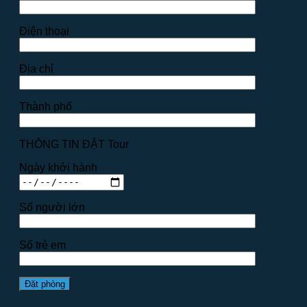
Điện thoại
Địa chỉ
Thành phố
THÔNG TIN ĐẶT Tour
Ngày khởi hành
Số người lớn
Số trẻ em