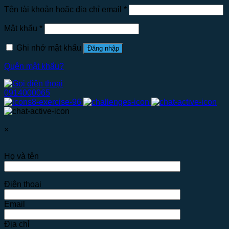
Tên tài khoản hoặc địa chỉ email
*
Mật khẩu
*
Ghi nhớ mật khẩu
Đăng nhập
Quên mật khẩu?
0914000065
×
Họ và tên
Điện thoại
Email
Địa chỉ