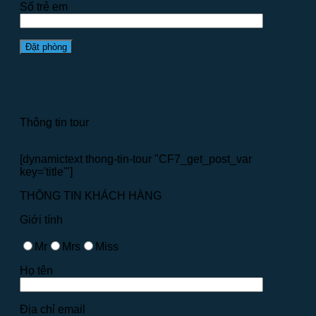
Số trẻ em
Thông tin tour
[dynamictext thong-tin-tour "CF7_get_post_var
key='title'"]
THÔNG TIN KHÁCH HÀNG
Giới tính
Mr
Mrs
Miss
Họ tên
Địa chỉ email