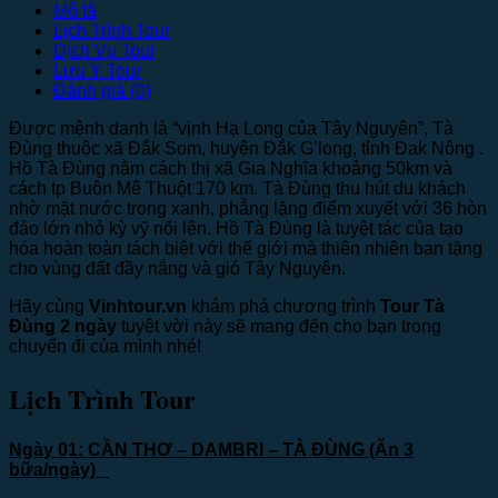
Mô tả
Lịch Trình Tour
Dịch Vụ Tour
Lưu Ý Tour
Đánh giá (0)
Được mệnh danh là “vịnh Hạ Long của Tây Nguyên”, Tà
Đùng thuộc xã Đắk Som, huyện Đắk G’long, tỉnh Đak Nông .
Hồ Tà Đùng nằm cách thị xã Gia Nghĩa khoảng 50km và
cách tp Buôn Mê Thuột 170 km. Tà Đùng thu hút du khách
nhờ mặt nước trong xanh, phẳng lặng điểm xuyết với 36 hòn
đảo lớn nhỏ kỳ vỹ nổi lên. Hồ Tà Đùng là tuyệt tác của tạo
hóa hoàn toàn tách biệt với thế giới mà thiên nhiên ban tặng
cho vùng đất đầy nắng và gió Tây Nguyên.
Hãy cùng
Vinhtour.vn
khám phá chương trình
Tour Tà
Đùng 2 ngày
tuyệt vời này sẽ mang đến cho bạn trong
chuyến đi của mình nhé!
Lịch Trình Tour
Ngày 01: CẦN THƠ – DAMBRI – TÀ ĐÙNG
(Ăn 3
bữa/ngày)