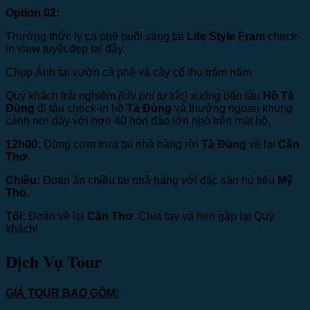
Option 02:
Thưởng thức ly cà phê buổi sáng tại
Life Style Fram
check-
in view tuyệt đẹp tại đây.
Chụp Ảnh tại vườn cà phê và cây cổ thụ trăm năm.
Quý khách trải nghiệm
(chi phí tự túc)
xuống bến tàu
Hồ Tà
Đùng
đi tàu check-in hồ
Tà Đùng
và thưởng ngoạn khung
cảnh nơi đây với hơn 40 hòn đảo lớn nhỏ trên mặt hồ.
12h00:
Dùng cơm trưa tại nhà hàng rời
Tà Đùng
về lại
Cần
Thơ
.
Chiều:
Đoàn ăn chiều tại nhà hàng với đặc sản hủ tiếu
Mỹ
Tho.
Tối:
Đoàn về lại
Cần Thơ
. Chia tay và hẹn gặp lại Quý
khách!
Dịch Vụ Tour
GIÁ TOUR BAO GỒM: