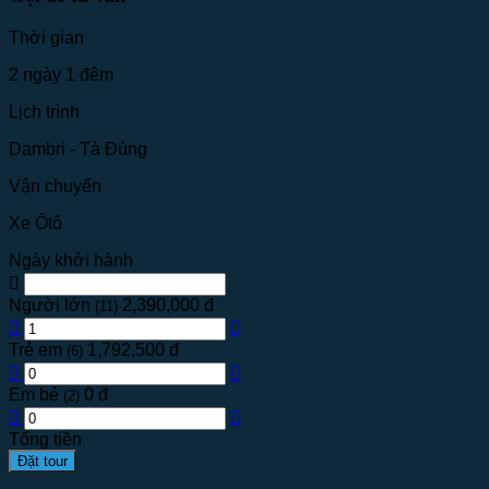
Thời gian
2 ngày 1 đêm
Lịch trình
Dambri - Tà Đùng
Vận chuyển
Xe Ôtô
Ngày khởi hành
Người lớn
2,390,000 đ
(11)
Trẻ em
1,792,500 đ
(6)
Em bé
0 đ
(2)
Tổng tiền
Đặt tour