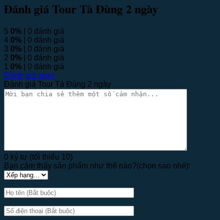
Đánh giá Tour Tà Đùng 2 ngày
5
0%
| 0 đánh giá
4
0%
| 0 đánh giá
3
0%
| 0 đánh giá
2
0%
| 0 đánh giá
1
0%
| 0 đánh giá
Đánh giá ngay
Đánh giá Tour Tà Đùng 2 ngày
0 ký tự (tối thiểu 10)
Bạn cảm thấy sản phẩm như thế nào?(chọn sao nhé):