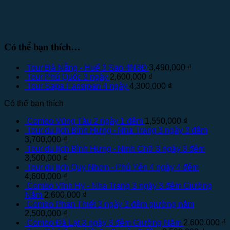
Có thể bạn thích…
Tour Đà Nẵng - Huế 3 Sao 4N3Đ
3,490,000
₫
Tour Phú Quốc 3 ngày
2,600,000
₫
Tour Sapa Fansipan 4 ngày
4,300,000
₫
Có thể bạn thích
Combo Vũng Tàu 2 ngày 1 đêm
1,550,000
₫
Tour du lịch Bình Hưng - Nha Trang 3 ngày 3 đêm
3,700,000
₫
Tour du lịch Bình Hưng - Ninh Chữ 3 ngày 3 đêm
3,500,000
₫
Tour du lịch Quy Nhơn - Phú Yên 4 ngày 4 đêm
4,600,000
₫
Combo Vĩnh Hy - Nha Trang 3 ngày 3 đêm Giường
Nằm
2,600,000
₫
Combo Phan Thiết 3 ngày 3 đêm giường nằm
2,500,000
₫
Combo Đà Lạt 3 ngày 3 đêm Giường Nằm
2,600,000
₫