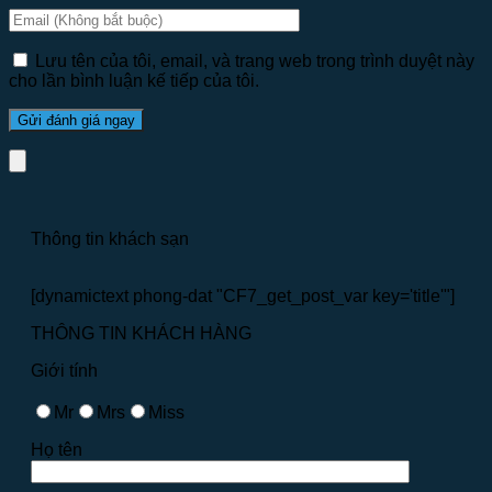
Lưu tên của tôi, email, và trang web trong trình duyệt này
cho lần bình luận kế tiếp của tôi.
Thông tin khách sạn
[dynamictext phong-dat "CF7_get_post_var key='title'"]
THÔNG TIN KHÁCH HÀNG
Giới tính
Mr
Mrs
Miss
Họ tên