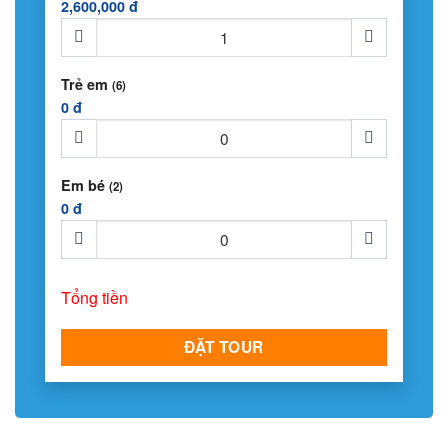
2,600,000 đ
Trẻ em
(6)
0 đ
Em bé
(2)
0 đ
Tổng tiền
ĐẶT TOUR