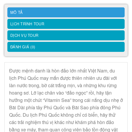
MÔ TẢ
LỊCH TRÌNH TOUR
DỊCH VỤ TOUR
ĐÁNH GIÁ (0)
Được mệnh danh là hòn đảo lớn nhất Việt Nam, du
lịch Phú Quốc may mắn được thiên nhiên ưu đãi với
làn nước trong, bờ cát trắng mịn, và những khu rừng
hoang sơ. Lỡ lạc chân vào “đảo ngọc” rồi, hãy tận
hưởng một chút “Vitamin Sea” trong cái nắng dịu nhẹ ở
Bãi Dài phía tây Phú Quốc và Bãi Sao phía đông Phú
Quốc. Du lịch Phú Quốc không chỉ có biển, hãy thử
các trải nghiệm thú vị khác như khám phá hòn đảo
bằng xe máy, tham quan công viên bảo tồn động vật