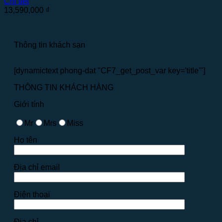
Chi tiết
13,590,000
₫
Thông tin khách sạn
[dynamictext phong-dat "CF7_get_post_var key='title'"]
THÔNG TIN KHÁCH HÀNG
Giới tính
Mr
Mrs
Miss
Họ tên
Địa chỉ email
Điện thoại
Địa chỉ