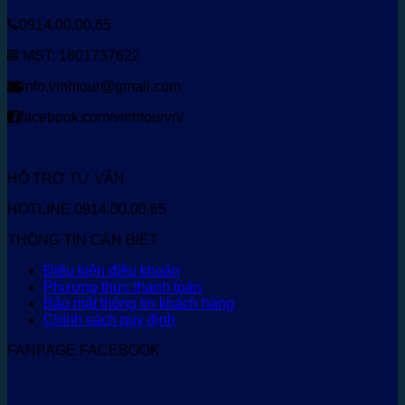
0914.00.00.65
MST: 1801737622
info.vinhtour@gmail.com
facebook.com/vinhtourvn/
HỖ TRỢ TƯ VẤN
HOTLINE 0914.00.00.65
THÔNG TIN CẦN BIẾT
Điều kiện điều khoản
Phương thức thanh toán
Bảo mật thông tin khách hàng
Chính sách quy định
FANPAGE FACEBOOK