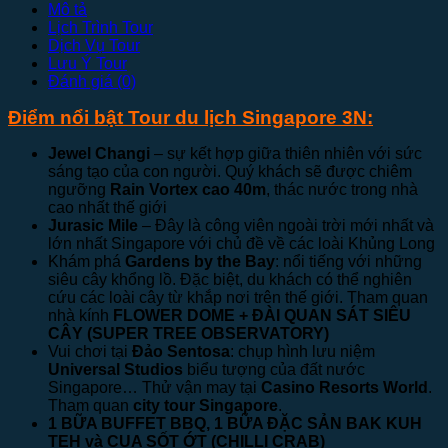
Mô tả
Lịch Trình Tour
Dịch Vụ Tour
Lưu Ý Tour
Đánh giá (0)
Điểm nổi bật Tour du lịch Singapore 3N:
Jewel Changi
– sự kết hợp giữa thiên nhiên với sức
sáng tạo của con người. Quý khách sẽ được chiêm
ngưỡng
Rain Vortex cao 40m
, thác nước trong nhà
cao nhất thế giới
Jurasic Mile
– Đây là công viên ngoài trời mới nhất và
lớn nhất Singapore với chủ đề về các loài Khủng Long
Khám phá
Gardens by the Bay
: nổi tiếng với những
siêu cây khổng lồ. Đặc biệt, du khách có thể nghiên
cứu các loài cây từ khắp nơi trên thế giới. Tham quan
nhà kính
FLOWER DOME + ĐÀI QUAN SÁT SIÊU
CÂY (SUPER TREE OBSERVATORY)
Vui chơi tại
Đảo Sentosa
: chụp hình lưu niệm
Universal Studios
biểu tượng của đất nước
Singapore… Thử vận may tại
Casino Resorts World
.
Tham quan
city tour Singapore
.
1 BỮA BUFFET BBQ, 1 BỮA ĐẶC SẢN BAK KUH
TEH và
CUA SỐT ỚT (CHILLI CRAB)