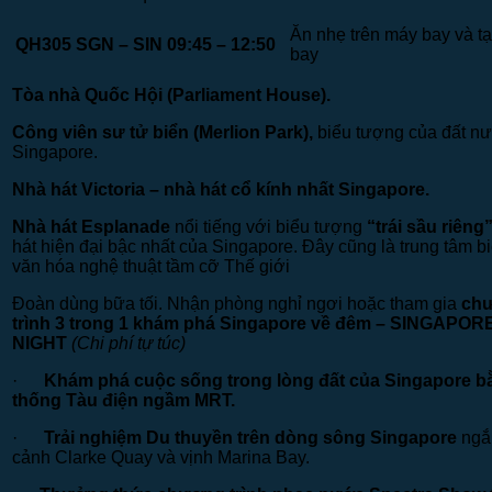
Ăn nhẹ trên máy bay và tạ
QH305 SGN – SIN 09:45 – 12:50
bay
Tòa nhà Quốc Hội
(Parliament House).
Công viên sư tử biển
(Merlion Park),
biểu tượng của đất n
Singapore.
Nhà hát Victoria –
nhà hát cổ kính nhất Singapore.
Nhà hát Esplanade
nổi tiếng với biểu tượng
“trái sầu riêng
hát hiện đại bậc nhất của Singapore. Đây cũng là trung tâm b
văn hóa nghệ thuật tầm cỡ Thế giới
Đoàn dùng bữa tối. Nhận phòng nghỉ ngơi hoặc tham gia
ch
trình 3 trong 1 khám phá Singapore về đêm – SINGAPOR
NIGHT
(Chi phí tự túc)
·
Khám phá cuộc sống trong lòng đất của Singapore b
thống Tàu điện ngầm MRT.
·
Trải nghiệm Du thuyền trên dòng sông Singapore
ngắ
cảnh Clarke Quay và vịnh Marina Bay.