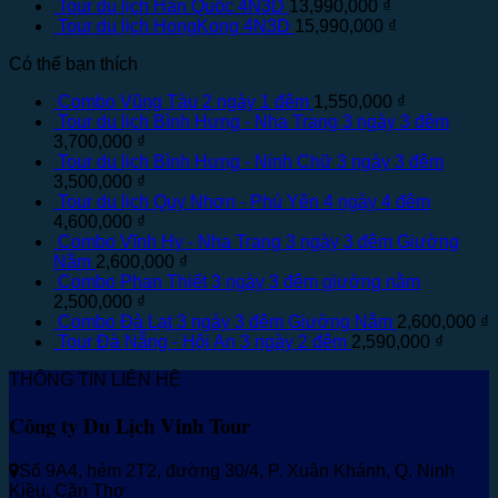
Tour du lịch Hàn Quốc 4N3D
13,990,000
₫
Tour du lịch HongKong 4N3D
15,990,000
₫
Có thể bạn thích
Combo Vũng Tàu 2 ngày 1 đêm
1,550,000
₫
Tour du lịch Bình Hưng - Nha Trang 3 ngày 3 đêm
3,700,000
₫
Tour du lịch Bình Hưng - Ninh Chữ 3 ngày 3 đêm
3,500,000
₫
Tour du lịch Quy Nhơn - Phú Yên 4 ngày 4 đêm
4,600,000
₫
Combo Vĩnh Hy - Nha Trang 3 ngày 3 đêm Giường
Nằm
2,600,000
₫
Combo Phan Thiết 3 ngày 3 đêm giường nằm
2,500,000
₫
Combo Đà Lạt 3 ngày 3 đêm Giường Nằm
2,600,000
₫
Tour Đà Nẵng - Hội An 3 ngày 2 đêm
2,590,000
₫
THÔNG TIN LIÊN HỆ
Công ty Du Lịch Vinh Tour
Số 9A4, hẻm 2T2, đường 30/4, P. Xuân Khánh, Q. Ninh
Kiều, Cần Thơ