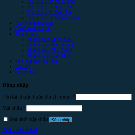
Tour Du Lịch An Giang
Tour Du Lịch Bạc Liêu
Tour Du Lịch Bến Tre
Tour Du Lịch Kiên Giang
Tour Hành Hương
Thuê Xe Du Lịch
Khách sạn
Khách sạn Vũng Tàu
Khách sạn Nha Trang
Khách sạn Phú Quốc
Khách sạn Cần Thơ
Kinh nghiệm du lịch
Liên hệ
Đăng nhập
Đăng nhập
Tên tài khoản hoặc địa chỉ email
*
Mật khẩu
*
Ghi nhớ mật khẩu
Đăng nhập
Quên mật khẩu?