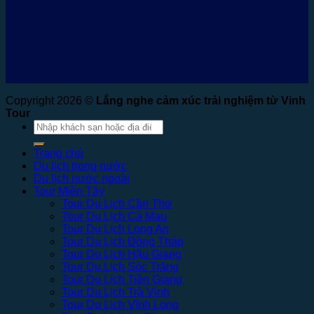
Copyright 2026 ©
Lắng nghe cảm xúc trải nghiệm từ Vinh
Tour
Tìm
kiếm:
Trang chủ
Du lịch trong nước
Du lịch nước ngoài
Tour Miền Tây
Tour Du Lịch Cần Thơ
Tour Du Lịch Cà Mau
Tour Du Lịch Long An
Tour Du Lịch Đồng Tháp
Tour Du Lịch Hậu Giang
Tour Du Lịch Sóc Trăng
Tour Du Lịch Tiền Giang
Tour Du Lịch Trà Vinh
Tour Du Lịch Vĩnh Long