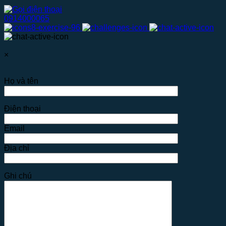
0914000065
×
Họ và tên
Điện thoại
Email
Địa chỉ
Ghi chú