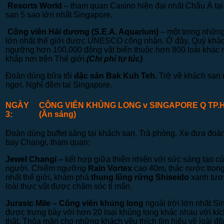
Resort
s
World
– tham quan Casino hiện đại nhất Châu Á tạ
sạn 5 sao lớn nhất Singapore.
Công viên Hải dương
(S.E.A. Aquarium)
– một trong những
lớn nhất thế giới được UNESCO công nhận. Ở đây, Quý khá
ngưỡng hơn 100,000 động vật biển thuộc hơn 800 loài khác 
khắp nơi trên Thế giới.
(Chi phí tự túc)
Đoàn dùng bữa tối
đặc sản Bak Kuh Teh.
Trở về khách sạn 
ngơi. Nghỉ đêm tại Singapore.
NGÀY
CÔNG VIÊN KHỦNG LONG
v
SINGAPORE
Q
TP.
3:
(Ăn sáng)
Đoàn dùng buffet sáng tại khách sạn. Trả phòng. Xe đưa đoàn
bay Changi, tham quan:
Jewel Changi –
kết hợp giữa thiên nhiên với sức sáng tạo c
người. Chiêm ngưỡng
Rain Vortex
cao 40m, thác nước tron
nhất thế giới, khám phá
thung lũng rừng Shiseido
xanh tươi 
loài thực vật được chăm sóc tỉ mẩn.
Jurasic Mile – Công viên khủng long
ngoài trời lớn nhất 
được trưng bày với hơn 20 loại khủng long khác nhau với kí
thật. Thỏa mãn cho những khách yêu thích tìm hiểu về loài độ