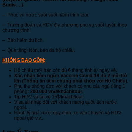
Bugis
….)
– Phục vụ nước suối suốt hành trình tour.
– Trưởng đoàn và HDV địa phương phụ vụ suốt tuyến theo
chương trình.
– Bảo hiểm du lịch.
– Quà tặng: Nón, bao da hộ chiếu.
KHÔNG BAO GỒM
:
Hộ chiếu thời hạn còn đủ 6 tháng tính từ ngày về.
Xác nhận tiêm ngừa Vaccine Covid-19 đủ 2 mũi trở
lên (Thông tin tiêm chủng phải khớp với Hộ Chiếu).
Phụ thu phòng đơn với khách có nhu cầu ngủ riêng 1
phòng
:
2
00.000 vnđ/khách/tour.
Tip HDV và tài xế 15$/khách/tour.
Visa tái nhập đối với khách mang quốc tịch nước
ngoài.
Hành lý quá cước quy định, xe vận chuyển và HDV
ngoài giờ v.v..
Lưu Ý Tour