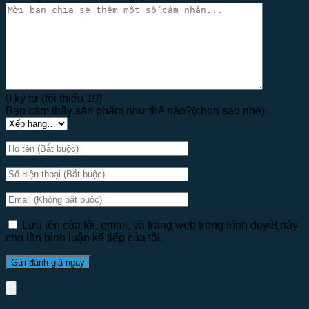
0 ký tự (tối thiểu 10)
Bạn cảm thấy sản phẩm như thế nào?(chọn sao nhé):
Lưu tên của tôi, email, và trang web trong trình duyệt này
cho lần bình luận kế tiếp của tôi.