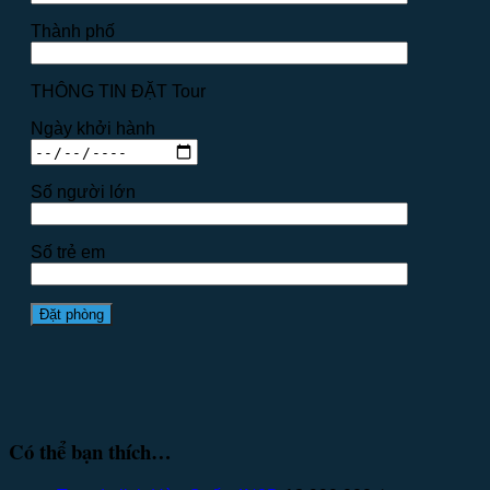
Thành phố
THÔNG TIN ĐẶT Tour
Ngày khởi hành
Số người lớn
Số trẻ em
Có thể bạn thích…