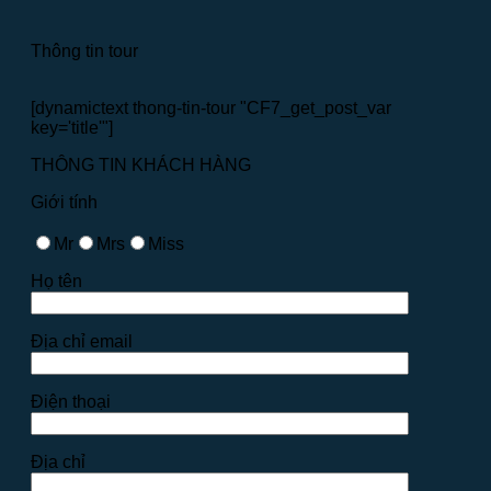
Thông tin tour
[dynamictext thong-tin-tour "CF7_get_post_var
key='title'"]
THÔNG TIN KHÁCH HÀNG
Giới tính
Mr
Mrs
Miss
Họ tên
Địa chỉ email
Điện thoại
Địa chỉ