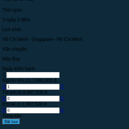
Thời gian
3 ngày 2 đêm
Lịch trình
Hồ Chí Minh - Singapore - Hồ Chí Minh
Vận chuyển
Máy Bay
Ngày khởi hành
Người lớn
7,990,000 đ
(11)
Trẻ em
6,867,500 đ
(6)
Em bé
1,997,500 đ
(2)
Tổng tiền
Đặt tour