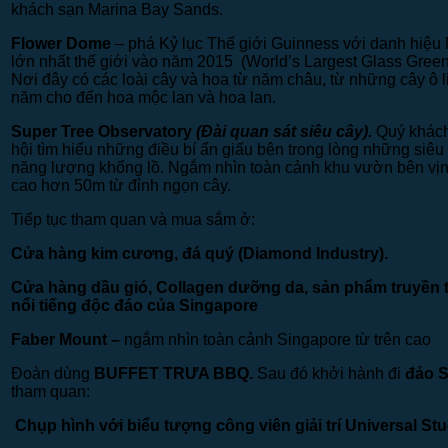
khách sạn Marina Bay Sands.
Flower Dome
– phá Kỷ lục Thế giới Guinness với danh hiệu
lớn nhất thế giới vào năm 2015 (World’s Largest Glass Gree
Nơi đây có các loài cây và hoa từ năm châu, từ những cây ô 
năm cho đến hoa mộc lan và hoa lan.
Super Tree Observatory
(Đài quan sát siêu cây).
Quý khách
hội tìm hiểu những điều bí ẩn giấu bên trong lòng những siêu
năng lượng khổng lồ. Ngắm nhìn toàn cảnh khu vườn bên vị
cao hơn 50m từ đỉnh ngọn cây.
Tiếp tục tham quan và mua sắm ở:
Cửa hàng kim cương, đá quý
(Diamond Industry).
Cửa hàng dầu gió, Collagen dưỡng da, sản phẩm truyền 
nổi tiếng độc đáo của Singapore
Faber Mount –
ngắm nhìn toàn cảnh Singapore từ trên cao
Đoàn dùng
BUFFET
TRƯA BBQ.
Sau đó khởi hành đi
đảo 
tham quan:
Chụp hình với biểu tượng công viên giải trí Universal St