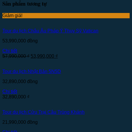
Sản phẩm tương tự
Giảm giá!
Tour du lịch Châu Âu Pháp Ý Thụy Sỹ Vatican
53,990,000
đồng
Chi tiết
57,990,000
₫
53,990,000
₫
Tour du lịch Nhật Bản 5N5D
32,890,000
đồng
Chi tiết
32,890,000
₫
Tour du lịch Cửu Trại Câu Trùng Khánh
21,990,000
đồng