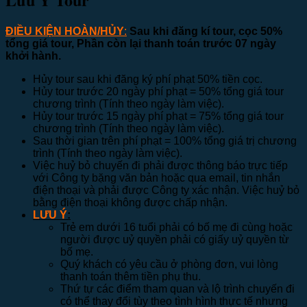
ĐIỀU KIỆN HOÀN/HỦY
:
Sau
khi đăng kí tour, cọc 50%
tổng giá tour, Phần còn lại thanh toán trước 07 ngày
khởi hành.
Hủy tour sau khi đăng ký phí phạt 50% tiền cọc.
Hủy tour trước 20 ngày phí phạt = 50% tổng giá tour
chương trình (Tính theo ngày làm việc).
Hủy tour trước 15 ngày phí phạt = 75% tổng giá tour
chương trình (Tính theo ngày làm việc).
Sau thời gian trên phí phạt = 100% tổng giá trị chương
trình (Tính theo ngày làm việc).
Việc huỷ bỏ chuyến đi phải được thông báo trực tiếp
với Công ty bặng văn bản hoặc qua email, tin nhắn
điện thoại và phải được Công ty xác nhận. Việc huỷ bỏ
bằng điện thoại không được chấp nhận.
LƯU Ý
:
Trẻ em dưới 16 tuổi phải có bố mẹ đi cùng hoặc
người được uỷ quyền phải có giấy uỷ quyền từ
bố mẹ.
Quý khách có yêu cầu ở phòng đơn, vui lòng
thanh toán thêm tiền phụ thu.
Thứ tự các điểm tham quan và lộ trình chuyến đi
có thể thay đổi tùy theo tình hình thực tế nhưng