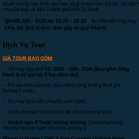
tuyệt chủng này. Đến giờ hẹn, Quý khách làm thủ tục về Việt
chuyến bay về đến Thành phố Hồ Chí Minh.
QH306 SIN – SGN lúc 14:25 – 15:20
Ăn nhẹ trên máy bay
Chia tay Quý khách. Hẹn gặp lại quý khách!
Dịch Vụ Tour
GIÁ TOUR BAO GỒM
:
– Vé máy bay khứ hồi
SGN – SIN– SGN (Bao gồm 20kg
hành lý ký gửi và 07kg xách tay)
.
– Phí an ninh sân bay, bảo hiểm hàng không thuế phi
trường 2 nước.
– Xe máy lạnh vận chuyển suốt tuyến.
– Vé tham quan và các bữa ăn như chương trình.
– Khách sạn 4* hoặc tương đương.
(2khách/phòng).
Trường hợp lẻ nam/ nữ ghép phòng 3
(Royal at Queen / YWCA Fort Canning /
Village Hotel