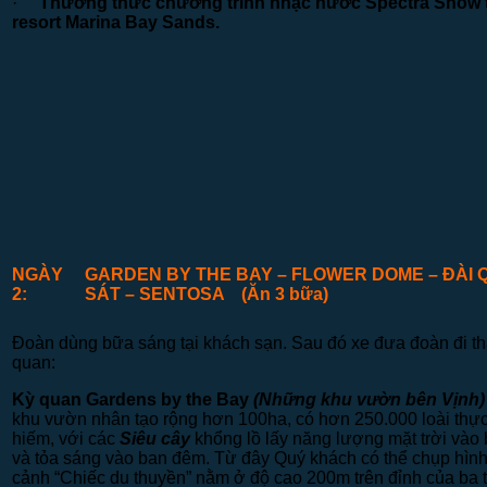
·
Thưởng thức chương trình nhạc nước Spectra Show t
resort Marina Bay Sands.
NGÀY
GARDEN BY THE BAY –
FLOWER DOME – ĐÀI 
2:
SÁT –
SENTOSA
(Ăn 3 bữa)
Đoàn dùng bữa sáng tại khách sạn. Sau đó xe đưa đoàn đi 
quan:
Kỳ quan
Gardens by the Bay
(Những khu vườn bên Vịnh
khu vườn nhân tạo rộng hơn 100ha, có hơn 250.000 loài thực
hiếm, với các
Siêu cây
khổng lồ lấy năng lượng mặt trời vào
và tỏa sáng vào ban đêm. Từ đây Quý khách có thể chụp hình
cảnh “Chiếc du thuyền” nằm ở độ cao 200m trên đỉnh của ba 