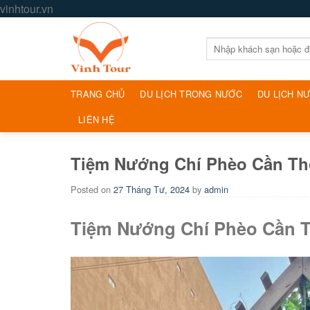
Skip
vinhtour.vn
to
content
Tìm
kiếm:
TRANG CHỦ
DU LỊCH TRONG NƯỚC
DU LỊCH N
LIÊN HỆ
Tiệm Nướng Chí Phèo Cần Th
Posted on
27 Tháng Tư, 2024
by
admin
Tiệm Nướng Chí Phèo Cần T