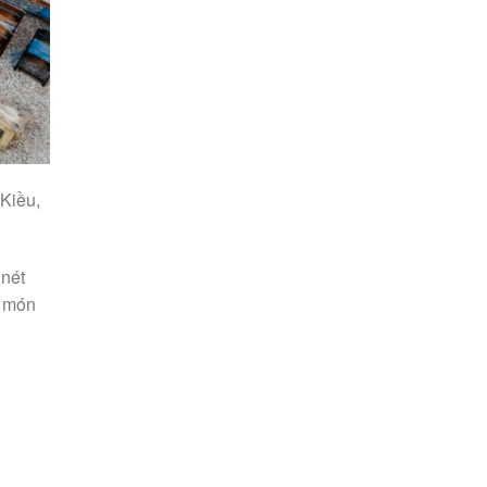
Kiều,
 nét
g món