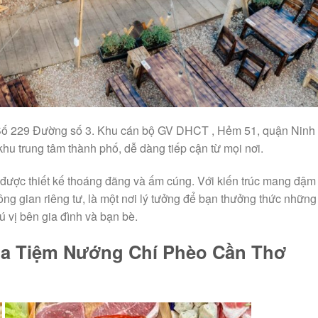
Số 229 Đường số 3. Khu cán bộ GV DHCT , Hẻm 51, quận Ninh 
khu trung tâm thành phố, dễ dàng tiếp cận từ mọi nơi.
ợc thiết kế thoáng đãng và ấm cúng. Với kiến trúc mang đậm
ông gian riêng tư, là một nơi lý tưởng để bạn thưởng thức nhữn
vị bên gia đình và bạn bè.
ủa Tiệm Nướng Chí Phèo Cần Thơ