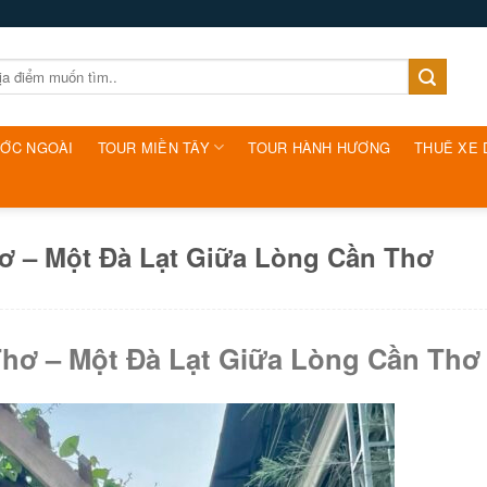
ƯỚC NGOÀI
TOUR MIỀN TÂY
TOUR HÀNH HƯƠNG
THUÊ XE 
ơ – Một Đà Lạt Giữa Lòng Cần Thơ
hơ – Một Đà Lạt Giữa Lòng Cần Thơ