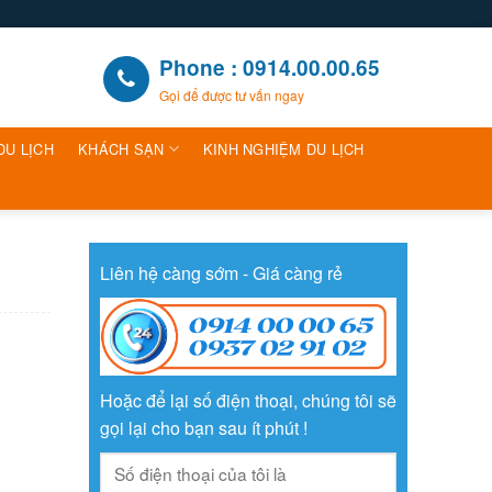
Phone : 0914.00.00.65
Gọi để được tư vấn ngay
DU LỊCH
KHÁCH SẠN
KINH NGHIỆM DU LỊCH
Liên hệ càng sớm - Giá càng rẻ
Hoặc để lại số điện thoại, chúng tôi sẽ
gọi lại cho bạn sau ít phút !