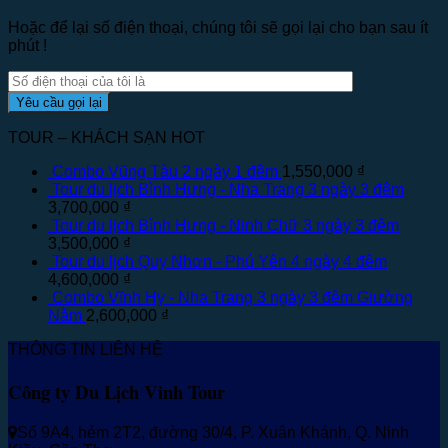
Hoặc để lại số điện thoại, chúng tôi sẽ gọi lại cho bạn sau ít
phút !
TOUR – KHÁCH SẠN HOT
Combo Vũng Tàu 2 ngày 1 đêm
1,550,000
₫
Tour du lịch Bình Hưng - Nha Trang 3 ngày 3 đêm
3,700,000
₫
Tour du lịch Bình Hưng - Ninh Chữ 3 ngày 3 đêm
3,500,000
₫
Tour du lịch Quy Nhơn - Phú Yên 4 ngày 4 đêm
4,600,000
₫
Combo Vĩnh Hy - Nha Trang 3 ngày 3 đêm Giường
Nằm
2,600,000
₫
THÔNG TIN LIÊN HỆ
Công ty Du Lịch Vinh Tour
Số 9A4, hẻm 2T2, đường 30/4, P. Xuân Khánh, Q. Ninh