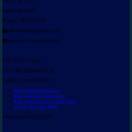
Kiều, Cần Thơ
0914.00.00.65
MST: 1801737622
info.vinhtour@gmail.com
facebook.com/vinhtourvn/
HỖ TRỢ TƯ VẤN
HOTLINE 0914.00.00.65
THÔNG TIN CẦN BIẾT
Điều kiện điều khoản
Phương thức thanh toán
Bảo mật thông tin khách hàng
Chính sách quy định
FANPAGE FACEBOOK