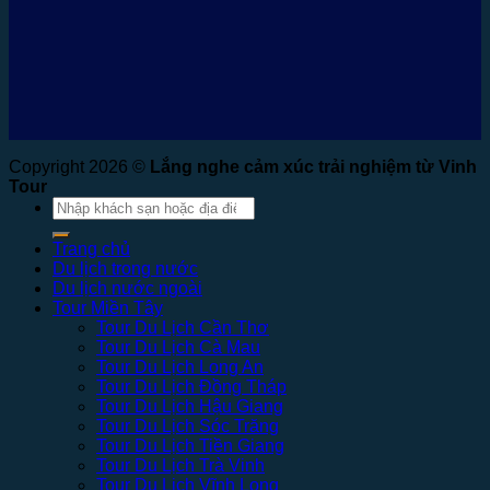
Copyright 2026 ©
Lắng nghe cảm xúc trải nghiệm từ Vinh
Tour
Tìm
kiếm:
Trang chủ
Du lịch trong nước
Du lịch nước ngoài
Tour Miền Tây
Tour Du Lịch Cần Thơ
Tour Du Lịch Cà Mau
Tour Du Lịch Long An
Tour Du Lịch Đồng Tháp
Tour Du Lịch Hậu Giang
Tour Du Lịch Sóc Trăng
Tour Du Lịch Tiền Giang
Tour Du Lịch Trà Vinh
Tour Du Lịch Vĩnh Long