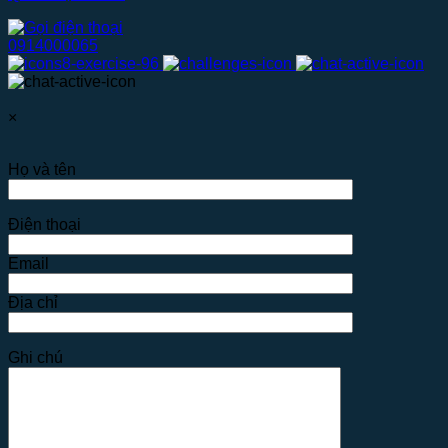
0914000065
×
Họ và tên
Điện thoại
Email
Địa chỉ
Ghi chú