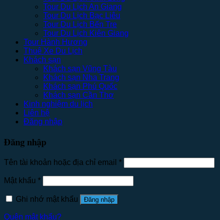
Tour Du Lịch An Giang
Tour Du Lịch Bạc Liêu
Tour Du Lịch Bến Tre
Tour Du Lịch Kiên Giang
Tour Hành Hương
Thuê Xe Du Lịch
Khách sạn
Khách sạn Vũng Tàu
Khách sạn Nha Trang
Khách sạn Phú Quốc
Khách sạn Cần Thơ
Kinh nghiệm du lịch
Liên hệ
Đăng nhập
Đăng nhập
Tên tài khoản hoặc địa chỉ email
*
Mật khẩu
*
Ghi nhớ mật khẩu
Đăng nhập
Quên mật khẩu?