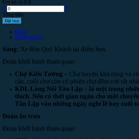
Em bé
0 đ
(2)
Tổng tiền
Đặt tour
Mô tả
Đánh giá (0)
Sáng:
Xe đón Quý Khách tại điểm hẹn.
Đoàn khởi hành tham quan:
Chợ Kiến Tường –
Chợ huyện khá rộng và chi
cần, cuối chợ còn có phiên chợ đêm với rất nhi
KDL Làng Nổi Tân Lập –
là một trong nhữ
thích. Nếu có thời gian ngắn cho một chuyế
Tân Lập vào những ngày nghỉ lễ hay cuối tu
Đoàn ăn trưa
Đoàn khởi hành tham quan: