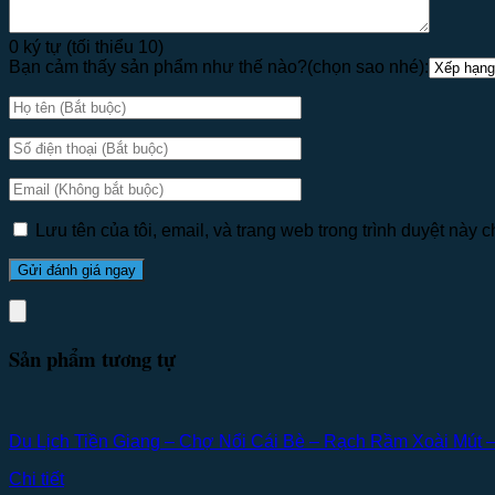
0 ký tự (tối thiểu 10)
Bạn cảm thấy sản phẩm như thế nào?(chọn sao nhé):
Lưu tên của tôi, email, và trang web trong trình duyệt này ch
Sản phẩm tương tự
Du Lịch Tiền Giang – Chợ Nổi Cái Bè – Rạch Rầm Xoài Mút 
Chi tiết