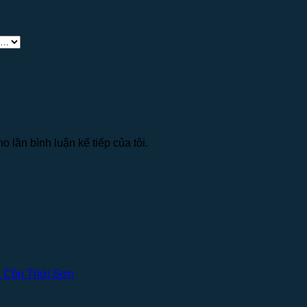
o lần bình luận kế tiếp của tôi.
– Cồn Thới Sơn