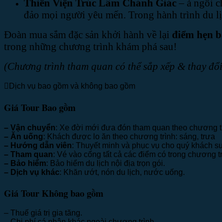
Thiền Viện Trúc Lâm Chánh Giác
– à ngôi c
đảo mọi người yêu mến. Trong hành trình du lịc
Đoàn mua sắm đặc sản khởi hành về lại
điểm hẹn 
trong những chương trình khám phá sau!
(Chương trình tham quan có thể sắp xếp & thay đổi
Dịch vụ bao gồm và không bao gồm
Giá Tour Bao gồm
– Vận chuyển
: Xe đời mới đưa đón tham quan theo chương t
– Ăn uống
: Khách được lo ăn theo chương trình: sáng, trưa
– Hướng dẫn viên
: Thuyết minh và phục vụ cho quý khách su
– Tham quan
: Vé vào cổng tất cả các điểm có trong chương tr
– Bảo hiểm
: Bảo hiểm du lịch nội địa trọn gói.
– Dịch vụ khác
: Khăn ướt, nón du lịch, nước uống.
Giá Tour Không bao gồm
– Thuế giá trị gia tăng.
– Chi phí cá nhân khác ngoài chương trình.