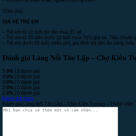
Ghi chú
GIÁ VÉ TRẺ EM
– Trẻ em từ 11 tuổi trở lên mua 01 vé.
– Trẻ em từ 05 đến dưới 10 tuổi mua 70% giá vé. Tiêu chuẩn 
– Trẻ em dưới 05 tuổi: miễn phí, gia đình trả tiền ăn sáng (nếu 
Đánh giá Làng Nổi Tân Lập – Chợ Kiến T
5
0%
| 0 đánh giá
4
0%
| 0 đánh giá
3
0%
| 0 đánh giá
2
0%
| 0 đánh giá
1
0%
| 0 đánh giá
Đánh giá ngay
Đánh giá Làng Nổi Tân Lập – Chợ Kiến Tường – Thiền Viện