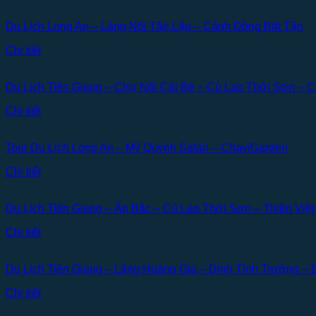
Du Lịch Long An – Làng Nổi Tân Lập – Cánh Đồng Bất Tận
Chi tiết
Du Lịch Tiền Giang – Chợ Nổi Cái Bè – Cù Lao Thới Sơn – 
Chi tiết
Tour Du Lịch Long An – Mỹ Quỳnh Safari – ChaviGarden
Chi tiết
Du Lịch Tiền Giang – Ấp Bắc – Cù Lao Thới Sơn – Thiền Việ
Chi tiết
Du Lịch Tiền Giang – Lăng Hoàng Gia – Dinh Tỉnh Trưởng –
Chi tiết