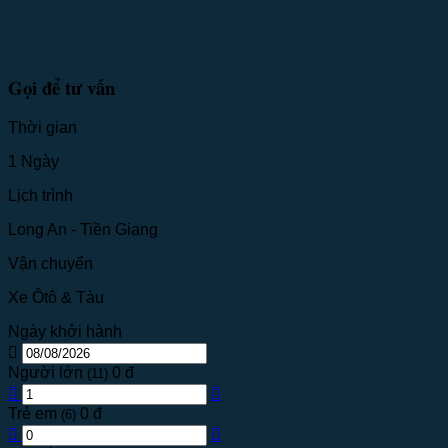
Gọi để tư vấn
Thời gian
1 Ngày
Lịch trình
Long An - Tiền Giang
Vận chuyển
Xe Ôtô & Tàu
Ngày khởi hành
Người lớn
0 đ
(11)
Trẻ em
0 đ
(6)