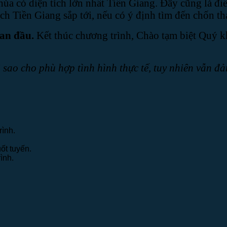
hùa có diện tích lớn nhất Tiền Giang. Đây cũng là đi
h Tiền Giang sắp tới, nếu có ý định tìm đến chốn tha
ban đầu
.
Kết thúc chương trình, Chào tạm biệt Quý k
 sao cho phù hợp tình hình thực tế, tuy nhiên vẫn 
rình.
ốt tuyến.
ình.