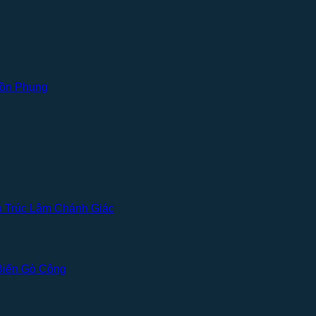
Cồn Phụng
n Trúc Lâm Chánh Giác
 Biển Gò Công