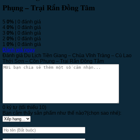
Phụng – Trại Rắn Đồng Tâm
5
0%
| 0 đánh giá
4
0%
| 0 đánh giá
3
0%
| 0 đánh giá
2
0%
| 0 đánh giá
1
0%
| 0 đánh giá
Đánh giá ngay
Đánh giá Du Lịch Tiền Giang – Chùa Vĩnh Tràng – Cù Lao
Thới Sơn – Cồn Phụng – Trại Rắn Đồng Tâm
0 ký tự (tối thiểu 10)
Bạn cảm thấy sản phẩm như thế nào?(chọn sao nhé):