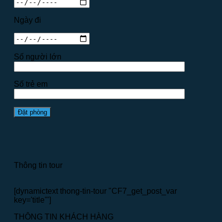
Ngày đi
Số người lớn
Số trẻ em
Thông tin tour
[dynamictext thong-tin-tour "CF7_get_post_var
key='title'"]
THÔNG TIN KHÁCH HÀNG