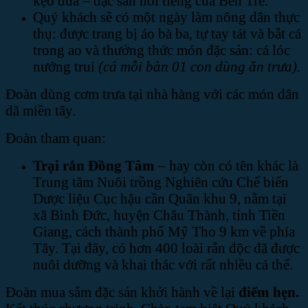
kẹo dừa – đặc sản nổi tiếng của Bến Tre.
Quý khách sẽ có một ngày làm nông dân thực
thụ: được trang bị áo bà ba, tự tay tát và bắt cá
trong ao và thưởng thức món đặc sản: cá lóc
nướng trui
(cá mỗi bàn 01 con dùng ăn trưa).
Đoàn dùng cơm trưa tại nhà hàng với các món dân
dã miền tây.
Đoàn tham quan:
Trại rắn Đồng Tâm
– hay còn có tên khác là
Trung tâm Nuôi trồng Nghiên cứu Chế biến
Dược liệu Cục hậu cần Quân khu 9, nằm tại
xã Bình Đức, huyện Châu Thành, tỉnh Tiền
Giang, cách thành phố Mỹ Tho 9 km về phía
Tây. Tại đây, có hơn 400 loài rắn độc đã được
nuôi dưỡng và khai thác với rất nhiều cá thể.
Đoàn mua sắm đặc sản khởi hành về lại
điểm hẹn
.