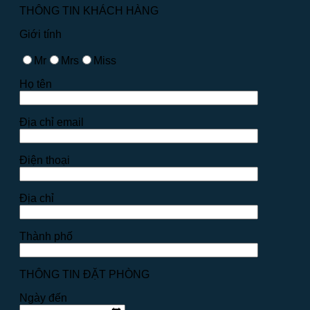
THÔNG TIN KHÁCH HÀNG
Giới tính
Mr
Mrs
Miss
Họ tên
Địa chỉ email
Điện thoại
Địa chỉ
Thành phố
THÔNG TIN ĐẶT PHÒNG
Ngày đến