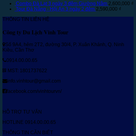
Combo Đà Lạt 3 ngày 3 đêm Giường Nằm
2,600,000
₫
Tour Đà Nẵng - Hội An 3 ngày 2 đêm
2,590,000
₫
THÔNG TIN LIÊN HỆ
Công ty Du Lịch Vinh Tour
Số 9A4, hẻm 2T2, đường 30/4, P. Xuân Khánh, Q. Ninh
Kiều, Cần Thơ
0914.00.00.65
MST: 1801737622
info.vinhtour@gmail.com
facebook.com/vinhtourvn/
HỖ TRỢ TƯ VẤN
HOTLINE 0914.00.00.65
THÔNG TIN CẦN BIẾT