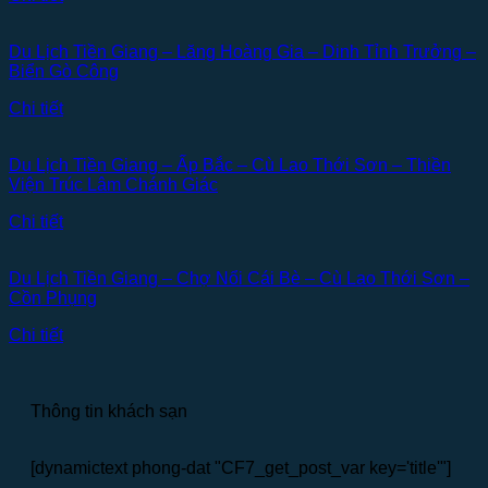
Du Lịch Tiền Giang – Lăng Hoàng Gia – Dinh Tỉnh Trưởng –
Biển Gò Công
Chi tiết
Du Lịch Tiền Giang – Ấp Bắc – Cù Lao Thới Sơn – Thiền
Viện Trúc Lâm Chánh Giác
Chi tiết
Du Lịch Tiền Giang – Chợ Nổi Cái Bè – Cù Lao Thới Sơn –
Cồn Phụng
Chi tiết
Thông tin khách sạn
[dynamictext phong-dat "CF7_get_post_var key='title'"]