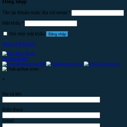
Đăng nhập
Tên tài khoản hoặc địa chỉ email
*
Mật khẩu
*
Ghi nhớ mật khẩu
Đăng nhập
Quên mật khẩu?
0914000065
×
Họ và tên
Điện thoại
Email