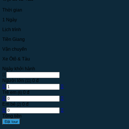
Thời gian
1 Ngày
Lịch trình
Tiền Giang
Vận chuyển
Xe Ôtô & Tàu
Ngày khởi hành
Người lớn
0 đ
(11)
Trẻ em
0 đ
(6)
Em bé
0 đ
(2)
Tổng tiền
Đặt tour