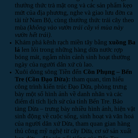
thưởng thức trà mật ong và các sản phẩm kẹo
mứt của địa phương, nghe và giao lưu đờn ca
tài tử Nam Bộ, cùng thưởng thức trái cây theo
mùa
(không vào vườn trái cây vì mùa này
vườn hết trái).
Khám phá kênh rạch miền tây bằng
xuồng Ba
lá
len lỏi trong những hàng dừa nước rợp
bóng mát, ngắm nhìn cảnh sinh hoạt thường
ngày của người dân xứ cù lao.
Xuôi dòng sông Tiền đến
Cồn Phụng – Bến
Tre (Cồn Đạo Dừa):
tham quan, tìm hiểu
công trình kiến trúc Đạo Dừa, phòng trưng
bày một số hình ảnh về danh nhân và các
điểm di tích lịch sử của tỉnh Bến Tre. Bảo
tàng Dừa – trưng bày nhiều hình ảnh, hiện vật
sinh động về cuộc sống, sinh hoạt và văn hoá
của người dân xứ Dừa, tham quan gian hàng
thủ công mỹ nghệ từ cây Dừa, cơ sở sản xuất