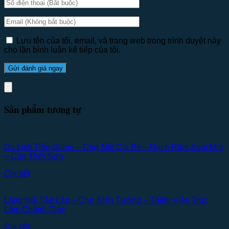
Lưu tên của tôi, email, và trang web trong trình duyệt này
cho lần bình luận kế tiếp của tôi.
Sản phẩm tương tự
Du Lịch Tiền Giang – Chợ Nổi Cái Bè – Rạch Rầm Xoài Mút
– Cồn Thới Sơn
Chi tiết
Làng Nổi Tân Lập – Chợ Kiến Tường – Thiền Viện Trúc
Lâm Chánh Giác
Chi tiết