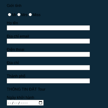
Giới tính
Mr
Mrs
Miss
Họ tên
Địa chỉ email
Điện thoại
Địa chỉ
Thành phố
THÔNG TIN ĐẶT Tour
Ngày khởi hành