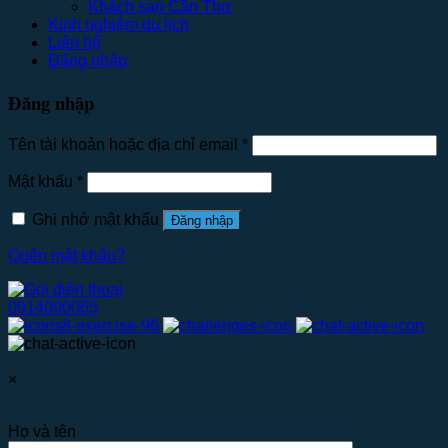
Khách sạn Cần Thơ
Kinh nghiệm du lịch
Liên hệ
Đăng nhập
Đăng nhập
Tên tài khoản hoặc địa chỉ email
*
Mật khẩu
*
Ghi nhớ mật khẩu
Đăng nhập
Quên mật khẩu?
0914000065
×
Họ và tên