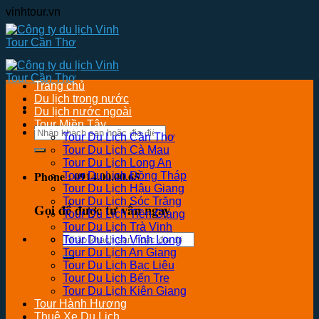
Skip
vinhtour.vn
to
content
Trang chủ
Du lịch trong nước
Du lịch nước ngoài
Tour Miền Tây
Tìm
Tour Du Lịch Cần Thơ
kiếm:
Tour Du Lịch Cà Mau
Tour Du Lịch Long An
Phone : 0914.00.00.65
Tour Du Lịch Đồng Tháp
Tour Du Lịch Hậu Giang
Tour Du Lịch Sóc Trăng
Gọi để được tư vấn ngay
Tour Du Lịch Tiền Giang
Tour Du Lịch Trà Vinh
Tìm
Tour Du Lịch Vĩnh Long
kiếm:
Tour Du Lịch An Giang
Tour Du Lịch Bạc Liêu
Tour Du Lịch Bến Tre
Tour Du Lịch Kiên Giang
Tour Hành Hương
Thuê Xe Du Lịch