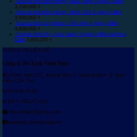
Tour du lịch Bình Hưng - Nha Trang 3 ngày 3 đêm
3,700,000
₫
Tour du lịch Bình Hưng - Ninh Chữ 3 ngày 3 đêm
3,500,000
₫
Tour du lịch Quy Nhơn - Phú Yên 4 ngày 4 đêm
4,600,000
₫
Combo Vĩnh Hy - Nha Trang 3 ngày 3 đêm Giường
Nằm
2,600,000
₫
THÔNG TIN LIÊN HỆ
Công ty Du Lịch Vinh Tour
Số 9A4, hẻm 2T2, đường 30/4, P. Xuân Khánh, Q. Ninh
Kiều, Cần Thơ
0914.00.00.65
MST: 1801737622
info.vinhtour@gmail.com
facebook.com/vinhtourvn/