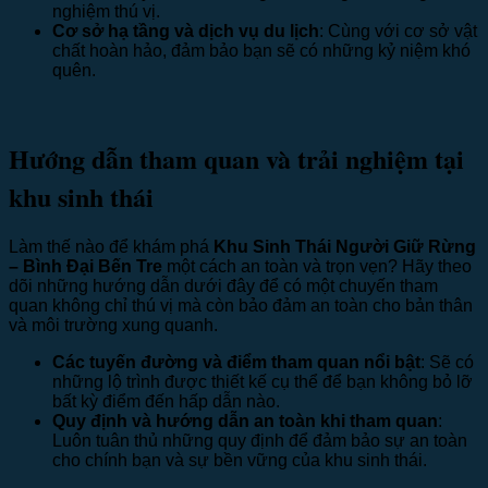
nghiệm thú vị.
Cơ sở hạ tầng và dịch vụ du lịch
: Cùng với cơ sở vật
chất hoàn hảo, đảm bảo bạn sẽ có những kỷ niệm khó
quên.
Hướng dẫn tham quan và trải nghiệm tại
khu sinh thái
Làm thế nào để khám phá
Khu Sinh Thái Người Giữ Rừng
– Bình Đại Bến Tre
một cách an toàn và trọn vẹn? Hãy theo
dõi những hướng dẫn dưới đây để có một chuyến tham
quan không chỉ thú vị mà còn bảo đảm an toàn cho bản thân
và môi trường xung quanh.
Các tuyến đường và điểm tham quan nổi bật
: Sẽ có
những lộ trình được thiết kế cụ thể để bạn không bỏ lỡ
bất kỳ điểm đến hấp dẫn nào.
Quy định và hướng dẫn an toàn khi tham quan
:
Luôn tuân thủ những quy định để đảm bảo sự an toàn
cho chính bạn và sự bền vững của khu sinh thái.