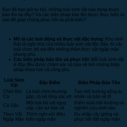
Bạn đã bao giờ tự hỏi, những loài sinh vật nào đang được
bảo tồn tại đây? Và các biện pháp bảo tồn được thực hiện ra
sao để giúp chúng phục hồi và phát triển?
Mô tả các loài động và thực vật đặc trưng
: Khu sinh
thái là ngôi nhà của nhiều loài sinh vật độc đáo, từ các
loài chim, bò sát đến những thảm thực vật ngập mặn
phong phú.
Các biện pháp bảo tồn và phục hồi
: Mỗi loài sinh vật
ở đây đều được chăm sóc và bảo vệ bởi những biệp
pháp khoa học và công phu.
Loài Sinh
Đặc Điểm
Biện Pháp Bảo Tồn
Vật
Chim Bói
Là loài chim thường
Tạo môi trường sống tự
Cá
gặp, có bộ lông sặc sỡ
nhiên và bảo vệ tổ
Một loài bò sát nguy
Kiểm soát môi trường và
Cá Sấu
cấp, cần sự bảo vệ
nghiên cứu sinh sản
Thực Vật
Thích nghi với điều
Du nhập cây giống và
Ngập Mặn
kiện ngập mặn
phục hồi đất ngập mặn