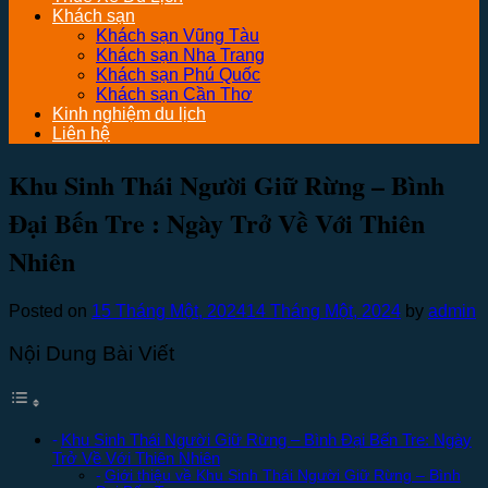
Khách sạn
Khách sạn Vũng Tàu
Khách sạn Nha Trang
Khách sạn Phú Quốc
Khách sạn Cần Thơ
Kinh nghiệm du lịch
Liên hệ
Khu Sinh Thái Người Giữ Rừng – Bình
Đại Bến Tre : Ngày Trở Về Với Thiên
Nhiên
Posted on
15 Tháng Một, 2024
14 Tháng Một, 2024
by
admin
Nội Dung Bài Viết
Khu Sinh Thái Người Giữ Rừng – Bình Đại Bến Tre: Ngày
Trở Về Với Thiên Nhiên
Giới thiệu về Khu Sinh Thái Người Giữ Rừng – Bình