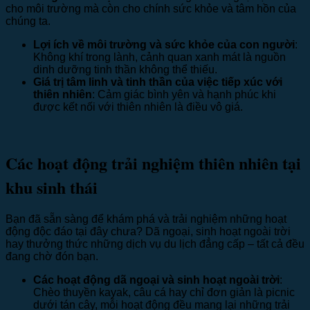
cho môi trường mà còn cho chính sức khỏe và tâm hồn của
chúng ta.
Lợi ích về môi trường và sức khỏe của con người
:
Không khí trong lành, cảnh quan xanh mát là nguồn
dinh dưỡng tinh thần không thể thiếu.
Giá trị tâm linh và tinh thần của việc tiếp xúc với
thiên nhiên
: Cảm giác bình yên và hạnh phúc khi
được kết nối với thiên nhiên là điều vô giá.
Các hoạt động trải nghiệm thiên nhiên tại
khu sinh thái
Bạn đã sẵn sàng để khám phá và trải nghiệm những hoạt
động độc đáo tại đây chưa? Dã ngoại, sinh hoạt ngoài trời
hay thưởng thức những dịch vụ du lịch đẳng cấp – tất cả đều
đang chờ đón bạn.
Các hoạt động dã ngoại và sinh hoạt ngoài trời
:
Chèo thuyền kayak, câu cá hay chỉ đơn giản là picnic
dưới tán cây, mỗi hoạt động đều mang lại những trải