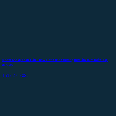
Khám phá đặc sản Cần Thơ – Hành trình thưởng thức ẩm thực miền Tây
đậm đà
Th12 27, 2025