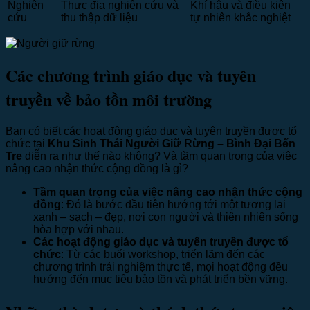
Nghiên
Thực địa nghiên cứu và
Khí hậu và điều kiện
cứu
thu thập dữ liệu
tự nhiên khắc nghiệt
Các chương trình giáo dục và tuyên
truyền về bảo tồn môi trường
Bạn có biết các hoạt động giáo dục và tuyên truyền được tổ
chức tại
Khu Sinh Thái Người Giữ Rừng – Bình Đại Bến
Tre
diễn ra như thế nào không? Và tầm quan trọng của việc
nâng cao nhận thức cộng đồng là gì?
Tầm quan trọng của việc nâng cao nhận thức cộng
đồng
: Đó là bước đầu tiên hướng tới một tương lai
xanh – sạch – đẹp, nơi con người và thiên nhiên sống
hòa hợp với nhau.
Các hoạt động giáo dục và tuyên truyền được tổ
chức
: Từ các buổi workshop, triển lãm đến các
chương trình trải nghiệm thực tế, mọi hoạt động đều
hướng đến mục tiêu bảo tồn và phát triển bền vững.