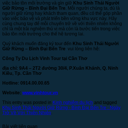
việc bảo tồn môi trường và gìn giữ
Khu Sinh Thái Người
Giữ Rừng – Bình Đại Bến Tre
. Mỗi người chúng ta, dù là
người giữ rừng hay khách tham quan, đều có thể góp phần
vào việc bảo vệ và phát triển bền vững khu vực này. Hãy
cùng chung tay để mỗi chuyến trở về với thiên nhiên không
chỉ là một trải nghiệm thú vị mà còn là bước tiến trong việc
bảo tồn môi trường cho thế hệ tương lai.
Quý khách muốn đăng ký tour đến
Khu Sinh Thái Người
Giữ Rừng – Bình Đại Bến Tre
vui lòng liên hệ:
Công Ty Du Lịch Vinh Tour tại Cần Thơ
địa chỉ: 9A4 – 2T2 đường 30/4, P.Xuân Khánh, Q. Ninh
Kiều, Tp. Cần Thơ
Hotline: 0914.00.00.65
Website:
www.vinhtour.vn
This entry was posted in
Kinh nghiệm du lịch
and tagged
Khu Sinh Thái Người Giữ Rừng - Bình Đại Bến Tre : Ngày
Trở Về Với Thiên Nhiên
.
Bài viết liên quan