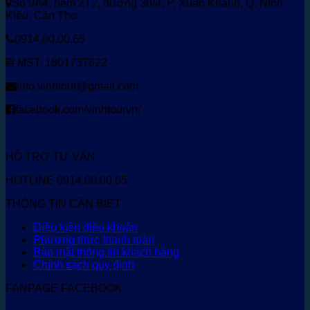
Số 9A4, hẻm 2T2, đường 30/4, P. Xuân Khánh, Q. Ninh
Kiều, Cần Thơ
0914.00.00.65
MST: 1801737622
info.vinhtour@gmail.com
facebook.com/vinhtourvn/
HỖ TRỢ TƯ VẤN
HOTLINE 0914.00.00.65
THÔNG TIN CẦN BIẾT
Điều kiện điều khoản
Phương thức thanh toán
Bảo mật thông tin khách hàng
Chính sách quy định
FANPAGE FACEBOOK