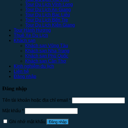
Tour Du Lịch Vĩnh Long
Tour Du Lịch An Giang
Tour Du Lịch Bạc Liêu
Tour Du Lịch Bến Tre
Tour Du Lịch Kiên Giang
Tour Hành Hương
Thuê Xe Du Lịch
Khách sạn
Khách sạn Vũng Tàu
Khách sạn Nha Trang
Khách sạn Phú Quốc
Khách sạn Cần Thơ
Kinh nghiệm du lịch
Liên hệ
Đăng nhập
Đăng nhập
Tên tài khoản hoặc địa chỉ email
*
Mật khẩu
*
Ghi nhớ mật khẩu
Đăng nhập