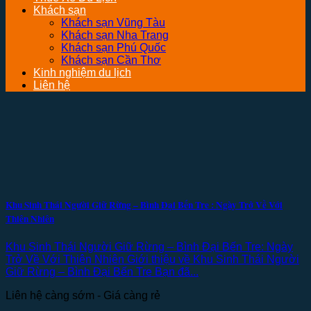
Khách sạn
Khách sạn Vũng Tàu
Khách sạn Nha Trang
Khách sạn Phú Quốc
Khách sạn Cần Thơ
Kinh nghiệm du lịch
Liên hệ
Khu Sinh Thái Người Giữ Rừng – Bình Đại Bến Tre : Ngày Trở Về Với
Thiên Nhiên
Khu Sinh Thái Người Giữ Rừng – Bình Đại Bến Tre: Ngày
Trở Về Với Thiên Nhiên Giới thiệu về Khu Sinh Thái Người
Giữ Rừng – Bình Đại Bến Tre Bạn đã...
Liên hệ càng sớm - Giá càng rẻ