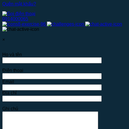
Quên mật khẩu?
0914000065
×
Họ và tên
Điện thoại
Email
Địa chỉ
Ghi chú