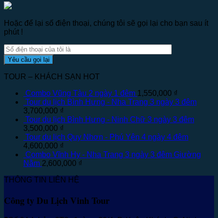
Hoặc để lại số điện thoại, chúng tôi sẽ gọi lại cho bạn sau ít
phút !
TOUR – KHÁCH SẠN HOT
Combo Vũng Tàu 2 ngày 1 đêm
1,550,000
₫
Tour du lịch Bình Hưng - Nha Trang 3 ngày 3 đêm
3,700,000
₫
Tour du lịch Bình Hưng - Ninh Chữ 3 ngày 3 đêm
3,500,000
₫
Tour du lịch Quy Nhơn - Phú Yên 4 ngày 4 đêm
4,600,000
₫
Combo Vĩnh Hy - Nha Trang 3 ngày 3 đêm Giường
Nằm
2,600,000
₫
THÔNG TIN LIÊN HỆ
Công ty Du Lịch Vinh Tour