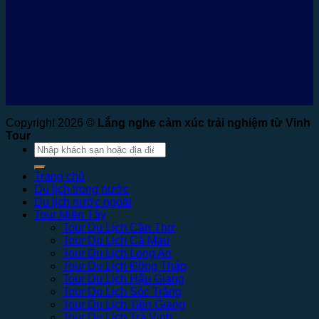
Copyright 2026 ©
Lắng nghe cảm xúc trải nghiệm từ Vinh
Tour
Tìm
kiếm:
Trang chủ
Du lịch trong nước
Du lịch nước ngoài
Tour Miền Tây
Tour Du Lịch Cần Thơ
Tour Du Lịch Cà Mau
Tour Du Lịch Long An
Tour Du Lịch Đồng Tháp
Tour Du Lịch Hậu Giang
Tour Du Lịch Sóc Trăng
Tour Du Lịch Tiền Giang
Tour Du Lịch Trà Vinh