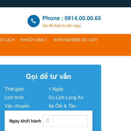
Phone : 0914.00.00.65
Gọi để được tư vấn ngay
DU LỊCH
KHÁCH SẠN
KINH NGHIỆM DU LỊCH
Gọi để tư vấn
Thời gian
1 Ngày
Lịch trình
Du Lịch Long An
Vận chuyển
Xe Ôtô & Tàu
Ngày khởi hành