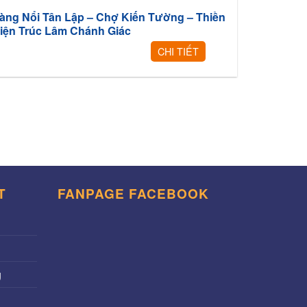
àng Nổi Tân Lập – Chợ Kiến Tường – Thiền
iện Trúc Lâm Chánh Giác
CHI TIẾT
T
FANPAGE FACEBOOK
g