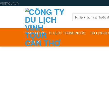
Skip
vinhtour.vn
to
content
Tìm
kiếm:
TRANG CHỦ
DU LỊCH TRONG NƯỚC
DU LỊCH N
LIÊN HỆ