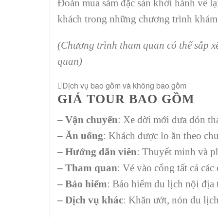
Đoàn mua sắm đặc sản khởi hành về lạ
khách trong những chương trình khám
(Chương trình tham quan có thể sắp xế
quan)
Dịch vụ bao gồm và không bao gồm
GIÁ TOUR BAO GỒM
– Vận chuyển
: Xe đời mới đưa đón th
– Ăn uống
: Khách được lo ăn theo chư
– Hướng dẫn viên
: Thuyết minh và p
– Tham quan
: Vé vào cổng tất cả các
– Bảo hiểm
: Bảo hiểm du lịch nội địa 
– Dịch vụ khác
: Khăn ướt, nón du lịc