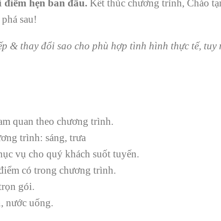
i
điểm hẹn ban đầu
.
Kết thúc chương trình, Chào tạ
 phá sau!
p & thay đổi sao cho phù hợp tình hình thực tế, tu
am quan theo chương trình.
ơng trình: sáng, trưa
hục vụ cho quý khách suốt tuyến.
 điểm có trong chương trình.
trọn gói.
h, nước uống.