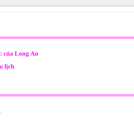
═════════════════════════════
g:
của
Long An
 lịch
═════════════════════════════
.