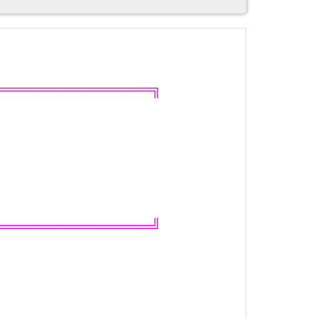
═══════════════╗
═══════════════╝