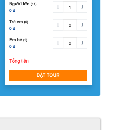
Người lớn
(11)
0 đ
Trẻ em
(6)
0 đ
Em bé
(2)
0 đ
Tổng tiền
ĐẶT TOUR