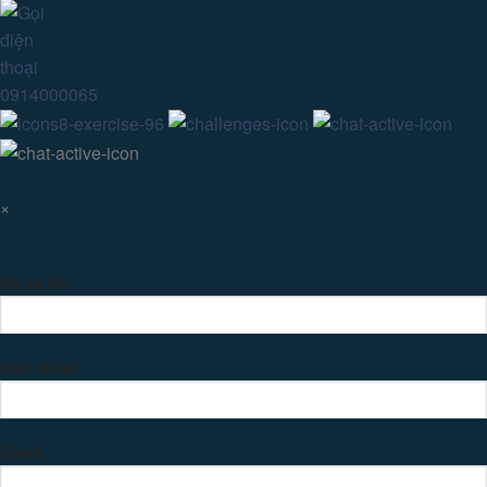
0914000065
×
Họ và tên
Điện thoại
Email