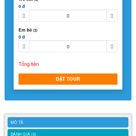
0 đ
Em bé
(2)
0 đ
Tổng tiền
ĐẶT TOUR
MÔ TẢ
ĐÁNH GIÁ (0)