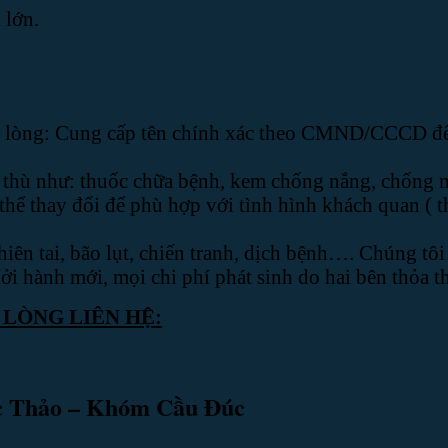
 lớn.
ui lòng: Cung cấp tên chính xác theo CMND/CCCD để
 thù như: thuốc chữa bệnh, kem chống nắng, chống m
ó thể thay đổi để phù hợp với tình hình khách quan ( 
ên tai, bão lụt, chiến tranh, dịch bệnh…. Chúng tô
hởi hành mới, mọi chi phí phát sinh do hai bên thỏa t
 LÒNG LIÊN HỆ:
ọc Thảo – Khóm Cầu Đúc