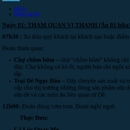
Mô tả
Đánh giá (0)
Ngày 01: THAM QUAN VỊ THANH
(Ăn 01 bữa/
07h30
:
Xe đón quý khách tại khách sạn hoặc điểm
Đoàn tham quan:
Chợ chồm hổm –
chợ “chồm hổm” không chỉ l
đây. Chợ không có ki-ốt, người bán chỉ ngồi x
tắp.
Trại Dê Ngọc Đào –
Dây chuyển sản xuất và tr
cấp cho thị trường những dòng sản phẩm sữa dê 
sữa dê và các món ăn liên quan từ Dê.
1
2
h00:
Đoàn dùng cơm trưa. Đoàn nghỉ ngơi.
Thực Đơn:
Cá Lóc Quay Me