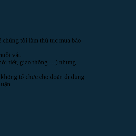
 chúng tôi làm thủ tục mua bảo
uỗi vắt.
thời tiết, giao thông …) nhưng
i không tổ chức cho đoàn đi đúng
huận