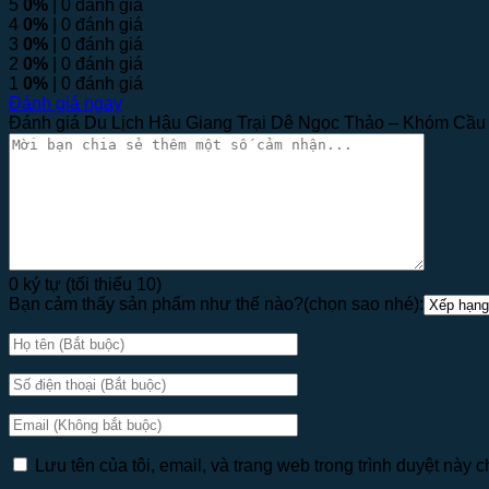
5
0%
| 0 đánh giá
4
0%
| 0 đánh giá
3
0%
| 0 đánh giá
2
0%
| 0 đánh giá
1
0%
| 0 đánh giá
Đánh giá ngay
Đánh giá Du Lịch Hậu Giang Trại Dê Ngọc Thảo – Khóm Cầu
0 ký tự (tối thiểu 10)
Bạn cảm thấy sản phẩm như thế nào?(chọn sao nhé):
Lưu tên của tôi, email, và trang web trong trình duyệt này ch