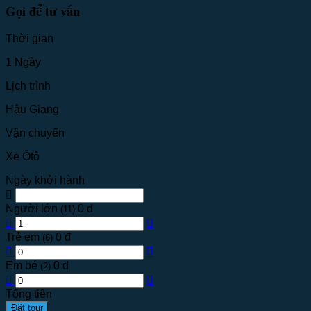
Gọi để tư vấn
Thời gian
1 Ngày
Lịch trình
Hậu Giang
Vận chuyển
Xe Ôtô
Ngày khởi hành
Người lớn
0 đ
(11)
Trẻ em
0 đ
(6)
Em bé
0 đ
(2)
Tổng tiền
Đặt tour