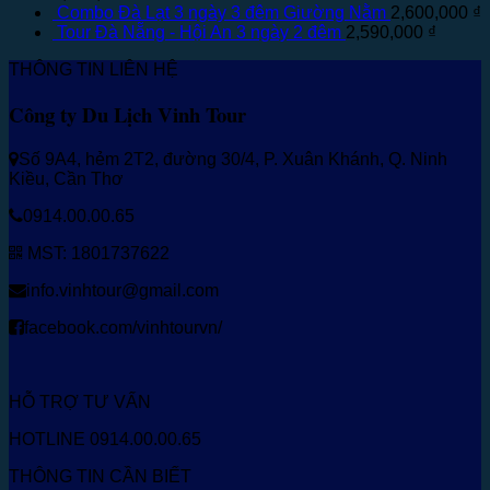
Combo Đà Lạt 3 ngày 3 đêm Giường Nằm
2,600,000
₫
Tour Đà Nẵng - Hội An 3 ngày 2 đêm
2,590,000
₫
THÔNG TIN LIÊN HỆ
Công ty Du Lịch Vinh Tour
Số 9A4, hẻm 2T2, đường 30/4, P. Xuân Khánh, Q. Ninh
Kiều, Cần Thơ
0914.00.00.65
MST: 1801737622
info.vinhtour@gmail.com
facebook.com/vinhtourvn/
HỖ TRỢ TƯ VẤN
HOTLINE 0914.00.00.65
THÔNG TIN CẦN BIẾT