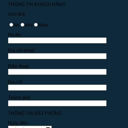
THÔNG TIN KHÁCH HÀNG
Giới tính
Mr
Mrs
Miss
Họ tên
Địa chỉ email
Điện thoại
Địa chỉ
Thành phố
THÔNG TIN ĐẶT PHÒNG
Ngày đến