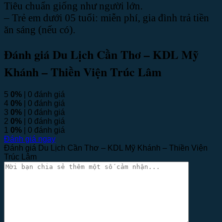
Tiêu chuẩn giống như người lớn.
– Trẻ em dưới 05 tuổi: miễn phí, gia đình trả tiền
ăn sáng (nếu có).
Đánh giá Du Lịch Cần Thơ – KDL Mỹ
Khánh – Thiền Viện Trúc Lâm
5
0%
| 0 đánh giá
4
0%
| 0 đánh giá
3
0%
| 0 đánh giá
2
0%
| 0 đánh giá
1
0%
| 0 đánh giá
Đánh giá ngay
Đánh giá Du Lịch Cần Thơ – KDL Mỹ Khánh – Thiền Viện
Trúc Lâm