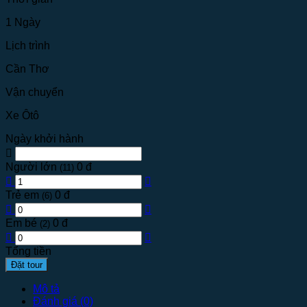
1 Ngày
Lịch trình
Cần Thơ
Vận chuyển
Xe Ôtô
Ngày khởi hành
Người lớn
0 đ
(11)
Trẻ em
0 đ
(6)
Em bé
0 đ
(2)
Tổng tiền
Đặt tour
Mô tả
Đánh giá (0)