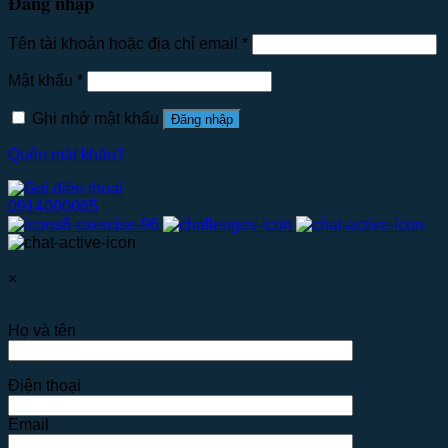
Đăng nhập
Tên tài khoản hoặc địa chỉ email
*
Mật khẩu
*
Ghi nhớ mật khẩu
Đăng nhập
Quên mật khẩu?
0914000065
×
Họ và tên
Điện thoại
Email