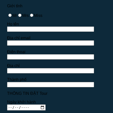
Giới tính
Mr
Mrs
Miss
Họ tên
Địa chỉ email
Điện thoại
Địa chỉ
Thành phố
THÔNG TIN ĐẶT Tour
Ngày khởi hành