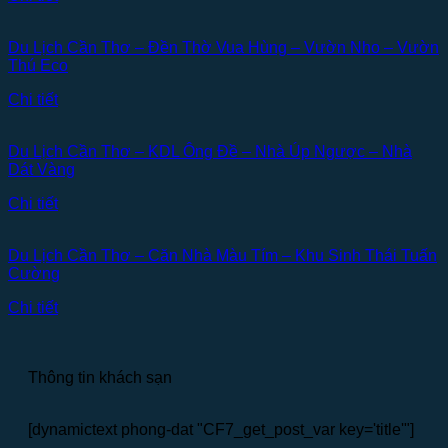
Du Lịch Cần Thơ – Đền Thờ Vua Hùng – Vườn Nho – Vườn
Thú Eco
Chi tiết
Du Lịch Cần Thơ – KDL Ông Đề – Nhà Úp Ngược – Nhà
Dát Vàng
Chi tiết
Du Lịch Cần Thơ – Căn Nhà Màu Tím – Khu Sinh Thái Tuấn
Cường
Chi tiết
Thông tin khách sạn
[dynamictext phong-dat "CF7_get_post_var key='title'"]