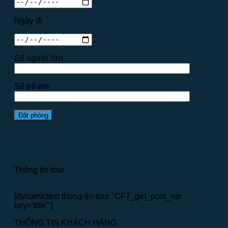
Ngày đi
Số người lớn
Số trẻ em
Thông tin tour
[dynamictext thong-tin-tour "CF7_get_post_var
key='title'"]
THÔNG TIN KHÁCH HÀNG