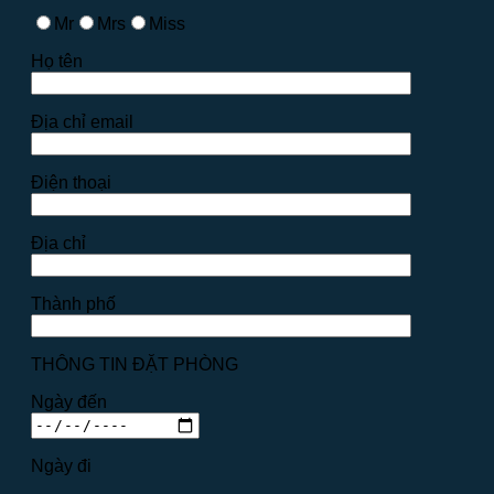
Mr
Mrs
Miss
Họ tên
Địa chỉ email
Điện thoại
Địa chỉ
Thành phố
THÔNG TIN ĐẶT PHÒNG
Ngày đến
Ngày đi