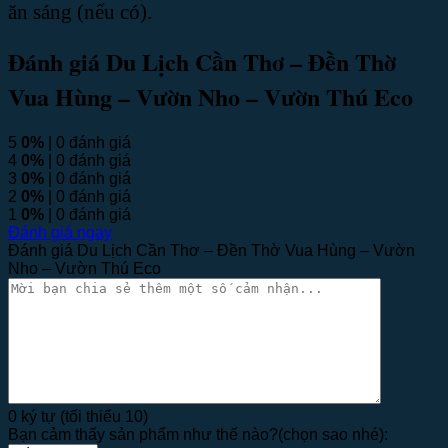
ăn sáng (nếu có).
Đánh giá Du Lịch Cần Thơ – Đền Thờ
Vua Hùng – Vườn Nho – Vườn Thú Eco
5
0%
| 0 đánh giá
4
0%
| 0 đánh giá
3
0%
| 0 đánh giá
2
0%
| 0 đánh giá
1
0%
| 0 đánh giá
Đánh giá ngay
Đánh giá Du Lịch Cần Thơ – Đền Thờ Vua Hùng – Vườn
Nho – Vườn Thú Eco
0 ký tự (tối thiểu 10)
Bạn cảm thấy sản phẩm như thế nào?(chọn sao nhé):