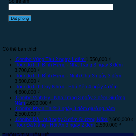
Số trẻ em
Có thể bạn thích
Combo Vũng Tàu 2 ngày 1 đêm
1,550,000
₫
Tour du lịch Bình Hưng - Nha Trang 3 ngày 3 đêm
3,700,000
₫
Tour du lịch Bình Hưng - Ninh Chữ 3 ngày 3 đêm
3,500,000
₫
Tour du lịch Quy Nhơn - Phú Yên 4 ngày 4 đêm
4,600,000
₫
Combo Vĩnh Hy - Nha Trang 3 ngày 3 đêm Giường
Nằm
2,600,000
₫
Combo Phan Thiết 3 ngày 3 đêm giường nằm
2,500,000
₫
Combo Đà Lạt 3 ngày 3 đêm Giường Nằm
2,600,000
₫
Tour Đà Nẵng - Hội An 3 ngày 2 đêm
2,590,000
₫
THÔNG TIN LIÊN HỆ