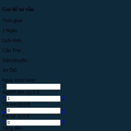
Gọi để tư vấn
Thời gian
1 Ngày
Lịch trình
Cần Thơ
Vận chuyển
Xe Ôtô
Ngày khởi hành
Người lớn
0 đ
(11)
Trẻ em
0 đ
(6)
Em bé
0 đ
(2)
Tổng tiền