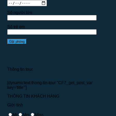
Số người lớn
Số trẻ em
Thông tin tour
[dynamictext thong-tin-tour "CF7_get_post_var
key='title'"]
THÔNG TIN KHÁCH HÀNG
Giới tính
Mr
Mrs
Miss