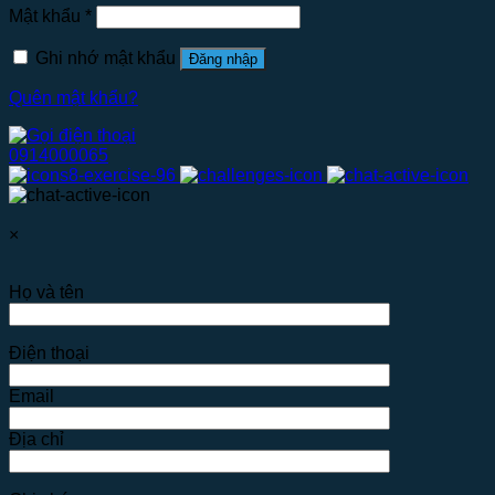
Mật khẩu
*
Ghi nhớ mật khẩu
Đăng nhập
Quên mật khẩu?
0914000065
×
Họ và tên
Điện thoại
Email
Địa chỉ