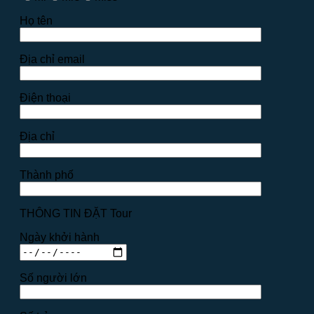
Họ tên
Địa chỉ email
Điện thoại
Địa chỉ
Thành phố
THÔNG TIN ĐẶT Tour
Ngày khởi hành
Số người lớn