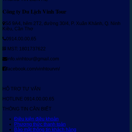
Công ty Du Lịch Vinh Tour
Số 9A4, hẻm 2T2, đường 30/4, P. Xuân Khánh, Q. Ninh
Kiều, Cần Thơ
0914.00.00.65
MST: 1801737622
info.vinhtour@gmail.com
facebook.com/vinhtourvn/
HỖ TRỢ TƯ VẤN
HOTLINE 0914.00.00.65
THÔNG TIN CẦN BIẾT
Điều kiện điều khoản
Phương thức thanh toán
Bảo mật thông tin khách hàng