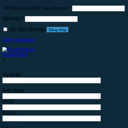
Tên tài khoản hoặc địa chỉ email
*
Mật khẩu
*
Ghi nhớ mật khẩu
Đăng nhập
Quên mật khẩu?
0914000065
×
Họ và tên
Điện thoại
Email
Địa chỉ