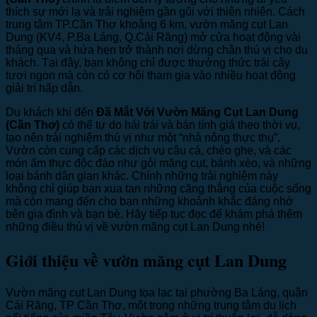
thích sự mới lạ và trải nghiệm gần gũi với thiên nhiên. Cách
trung tâm TP.Cần Thơ khoảng 6 km, vườn măng cụt Lan
Dung (KV4, P.Ba Láng, Q.Cái Răng) mở cửa hoạt động vài
tháng qua và hứa hẹn trở thành nơi dừng chân thú vị cho du
khách. Tại đây, bạn không chỉ được thưởng thức trái cây
tươi ngon mà còn có cơ hội tham gia vào nhiều hoạt động
giải trí hấp dẫn.
Du khách khi đến
Đã Mắt Với Vườn Măng Cụt Lan Dung
(Cần Thơ)
có thể tự do hái trái và bán tính giá theo thời vụ,
tạo nên trải nghiệm thú vị như một “nhà nông thực thụ”.
Vườn còn cung cấp các dịch vụ câu cá, chèo ghe, và các
món ẩm thực độc đáo như gỏi măng cụt, bánh xèo, và những
loại bánh dân gian khác. Chính những trải nghiệm này
không chỉ giúp bạn xua tan những căng thẳng của cuộc sống
mà còn mang đến cho bạn những khoảnh khắc đáng nhớ
bên gia đình và bạn bè. Hãy tiếp tục đọc để khám phá thêm
những điều thú vị về vườn măng cụt Lan Dung nhé!
Giới thiệu về vườn măng cụt Lan Dung
Vườn măng cụt Lan Dung tọa lạc tại phường Ba Láng, quận
Cái Răng, TP Cần Thơ, một trong những trung tâm du lịch