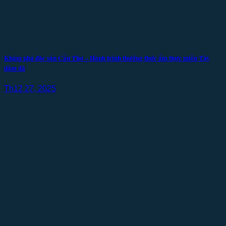
Khám phá đặc sản Cần Thơ – Hành trình thưởng thức ẩm thực miền Tây
đậm đà
Th12 27, 2025