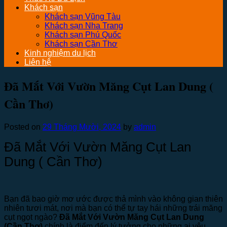
Khách sạn
Khách sạn Vũng Tàu
Khách sạn Nha Trang
Khách sạn Phú Quốc
Khách sạn Cần Thơ
Kinh nghiệm du lịch
Liên hệ
Đã Mắt Với Vườn Măng Cụt Lan Dung (
Cần Thơ)
Posted on
29 Tháng Mười, 2024
by
admin
Đã Mắt Với Vườn Măng Cụt Lan
Dung ( Cần Thơ)
Bạn đã bao giờ mơ ước được thả mình vào không gian thiên
nhiên tươi mát, nơi mà bạn có thể tự tay hái những trái măng
cụt ngọt ngào?
Đã Mắt Với Vườn Măng Cụt Lan Dung
(Cần Thơ)
chính là điểm đến lý tưởng cho những ai yêu