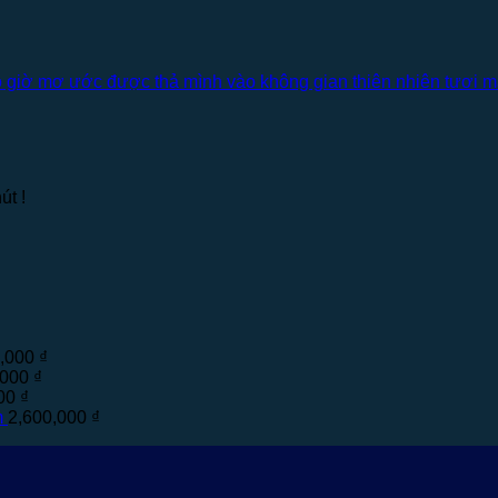
iờ mơ ước được thả mình vào không gian thiên nhiên tươi mát
út !
0,000
₫
,000
₫
000
₫
m
2,600,000
₫