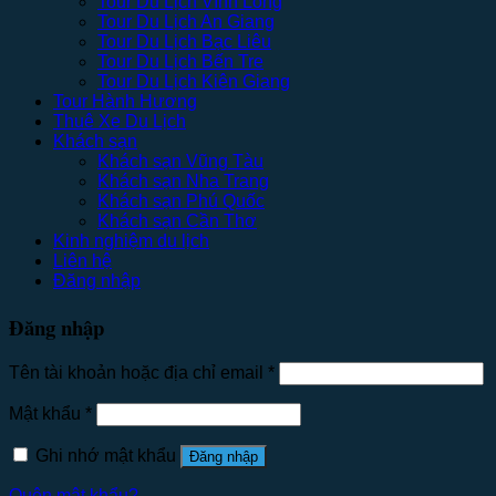
Tour Du Lịch Vĩnh Long
Tour Du Lịch An Giang
Tour Du Lịch Bạc Liêu
Tour Du Lịch Bến Tre
Tour Du Lịch Kiên Giang
Tour Hành Hương
Thuê Xe Du Lịch
Khách sạn
Khách sạn Vũng Tàu
Khách sạn Nha Trang
Khách sạn Phú Quốc
Khách sạn Cần Thơ
Kinh nghiệm du lịch
Liên hệ
Đăng nhập
Đăng nhập
Tên tài khoản hoặc địa chỉ email
*
Mật khẩu
*
Ghi nhớ mật khẩu
Đăng nhập
Quên mật khẩu?