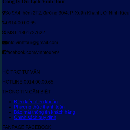
Công ty Du Lịch Vinh Tour
Số 9A4, hẻm 2T2, đường 30/4, P. Xuân Khánh, Q. Ninh Kiề
0914.00.00.65
MST: 1801737622
info.vinhtour@gmail.com
facebook.com/vinhtourvn/
HỖ TRỢ TƯ VẤN
HOTLINE 0914.00.00.65
THÔNG TIN CẦN BIẾT
Điều kiện điều khoản
Phương thức thanh toán
Bảo mật thông tin khách hàng
Chính sách quy định
FANPAGE FACEBOOK