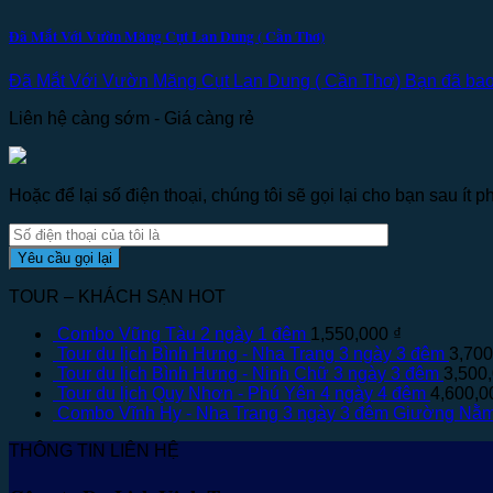
Đã Mắt Với Vườn Măng Cụt Lan Dung ( Cần Thơ)
Đã Mắt Với Vườn Măng Cụt Lan Dung ( Cần Thơ) Bạn đã bao g
Liên hệ càng sớm - Giá càng rẻ
Hoặc để lại số điện thoại, chúng tôi sẽ gọi lại cho bạn sau ít ph
TOUR – KHÁCH SẠN HOT
Combo Vũng Tàu 2 ngày 1 đêm
1,550,000
₫
Tour du lịch Bình Hưng - Nha Trang 3 ngày 3 đêm
3,70
Tour du lịch Bình Hưng - Ninh Chữ 3 ngày 3 đêm
3,500
Tour du lịch Quy Nhơn - Phú Yên 4 ngày 4 đêm
4,600,
Combo Vĩnh Hy - Nha Trang 3 ngày 3 đêm Giường Nằ
THÔNG TIN LIÊN HỆ