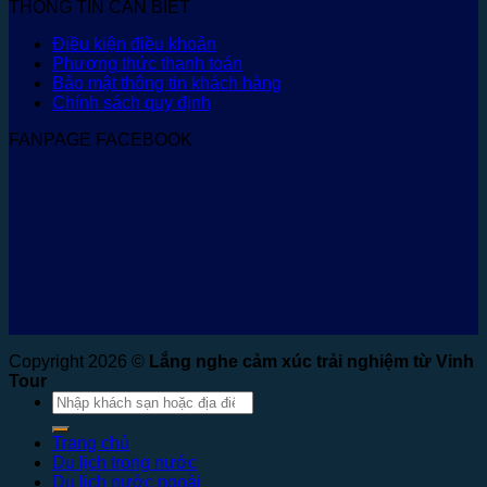
THÔNG TIN CẦN BIẾT
Điều kiện điều khoản
Phương thức thanh toán
Bảo mật thông tin khách hàng
Chính sách quy định
FANPAGE FACEBOOK
Copyright 2026 ©
Lắng nghe cảm xúc trải nghiệm từ Vinh
Tour
Tìm
kiếm:
Trang chủ
Du lịch trong nước
Du lịch nước ngoài