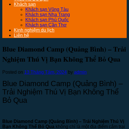
Khách sạn
Khách sạn Vũng Tàu
Khách sạn Nha Trang
Khách sạn Phú Quốc
Khách sạn Cần Thơ
Kinh nghiệm du lịch
Liên hệ
Blue Diamond Camp (Quảng Bình) – Trải
Nghiệm Thú Vị Bạn Không Thể Bỏ Qua
Posted on
13 Tháng Tám, 2024
by
admin
Blue Diamond Camp (Quảng Bình) –
Trải Nghiệm Thú Vị Bạn Không Thể
Bỏ Qua
Blue Diamond Camp (Quảng Bình) – Trải Nghiệm Thú Vị
Bạn Không Thể Bỏ Qua
không chỉ là một địa điểm cắm trại