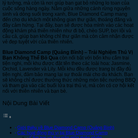
lý tưởng, mà còn là nơi giúp bạn gạt bỏ những lo toan của
cuộc sống hàng ngày. Nằm giữa những cánh rừng nguyên
sinh và dòng suối trong xanh, Blue Diamond Camp mang
đến cho du khách một không gian thư giãn, thoáng đãng và
đầy cảm hứng. Tại đây, bạn sẽ được hòa mình vào các hoạt
động khám phá thiên nhiên như đi bộ, chèo SUP, bơi lội và
câu cá, giúp bạn không chỉ thư giãn mà còn cảm nhận được
vẻ đẹp tuyệt vời của thiên nhiên.
Blue Diamond Camp (Quảng Bình) – Trải Nghiệm Thú Vị
Bạn Không Thể Bỏ Qua
còn nổi bật với bốn khu cắm trại
tiện nghi, mỗi khu được đặt tên theo các loài hoa: Jasmine,
Orchid, Lavender và Lily. Mỗi khu đều được trang bị đầy đủ
tiện nghi, đảm bảo mang lại sự thoải mái cho du khách. Bạn
sẽ không chỉ được thưởng thức những món tiệc nướng BBQ
và tham gia vào các buổi lửa trại thú vị, mà còn có cơ hội kết
nối với thiên nhiên và bạn bè.
Nội Dung Bài Viết
Giới thiệu về Blue Diamond Camp (Quảng Bình)
Các hoạt động thú vị tại Blue Diamond Camp
Cắm trại và thư giãn giữa thiên nhiên