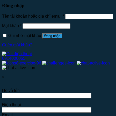
Đăng nhập
Tên tài khoản hoặc địa chỉ email
*
Mật khẩu
*
Ghi nhớ mật khẩu
Đăng nhập
Quên mật khẩu?
0914000065
×
Họ và tên
Điện thoại
Email