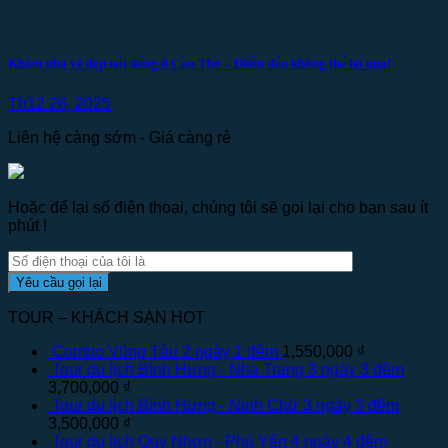
Khám phá vẻ đẹp nổi tiếng ở Cần Thơ – Điểm đến không thể bỏ qua!
Th12 26, 2025
Liên hệ càng sớm - Giá càng rẻ
Hoặc để lại số điện thoại, chúng tôi sẽ gọi lại cho bạn sau ít
phút !
TOUR – KHÁCH SẠN HOT
Combo Vũng Tàu 2 ngày 1 đêm
1,550,000
₫
Tour du lịch Bình Hưng - Nha Trang 3 ngày 3 đêm
3,700,000
₫
Tour du lịch Bình Hưng - Ninh Chữ 3 ngày 3 đêm
3,500,000
₫
Tour du lịch Quy Nhơn - Phú Yên 4 ngày 4 đêm