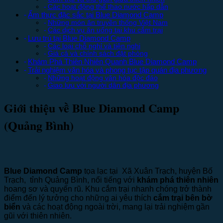
Các hoạt động thể thao nước hấp dẫn
Ẩm thực đặc sắc tại Blue Diamond Camp
Những món ăn truyền thống Việt Nam
Các dịch vụ ăn uống tại khu cắm trại
Lưu trú tại Blue Diamond Camp
Các loại chỗ nghỉ và tiện nghi
Giá cả và chính sách đặt phòng
Khám Phá Thiên Nhiên Quanh Blue Diamond Camp
Trải nghiệm văn hóa và phong tục tập quán địa phương
Những hoạt động văn hóa độc đáo
Giao lưu với người dân địa phương
Giới thiệu về Blue Diamond Camp
(Quảng Bình)
Blue Diamond Camp
tọa lạc tại Xã Xuân Trạch, huyện Bố
Trạch, tỉnh Quảng Bình, nổi tiếng với
khám phá thiên nhiên
hoang sơ và quyến rũ. Khu cắm trại nhanh chóng trở thành
điểm đến lý tưởng cho những ai yêu thích
cắm trại bên bờ
biển
và các hoạt động ngoài trời, mang lại trải nghiệm gần
gũi với thiên nhiên.