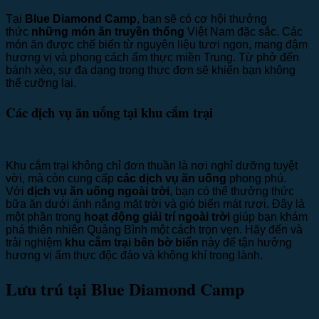
Tại
Blue Diamond Camp
, bạn sẽ có cơ hội thưởng
thức
những món ăn truyền thống
Việt Nam đặc sắc. Các
món ăn được chế biến từ nguyên liệu tươi ngon, mang đậm
hương vị và phong cách ẩm thực miền Trung. Từ phở đến
bánh xèo, sự đa dạng trong thực đơn sẽ khiến bạn không
thể cưỡng lại.
Các dịch vụ ăn uống tại khu cắm trại
Khu cắm trại không chỉ đơn thuần là nơi nghỉ dưỡng tuyệt
vời, mà còn cung cấp
các dịch vụ ăn uống
phong phú.
Với
dịch vụ ăn uống ngoài trời
, bạn có thể thưởng thức
bữa ăn dưới ánh nắng mặt trời và gió biển mát rượi. Đây là
một phần trong
hoạt động giải trí ngoài trời
giúp bạn khám
phá thiên nhiên Quảng Bình một cách trọn vẹn. Hãy đến và
trải nghiệm
khu cắm trại bên bờ biển
này để tận hưởng
hương vị ẩm thực độc đáo và không khí trong lành.
Lưu trú tại Blue Diamond Camp