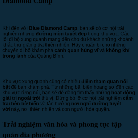
Diamond Camp
Khi đến với
Blue Diamond Camp
, bạn sẽ có cơ hội trải
nghiệm những
đường mòn tuyệt đẹp
trong khu vực. Các
lối đi bộ xung quanh mang đến cho du khách những khoảnh
khắc thư giãn giữa thiên nhiên. Hãy chuẩn bị cho những
chuyến đi bộ khám phá
cảnh quan hùng vĩ
và
không khí
trong lành
của Quảng Bình.
Khu vực xung quanh cũng có nhiều
điểm tham quan nổi
bật
để bạn khám phá. Từ những bãi biển hoang sơ đến các
khu vực rừng núi, bạn sẽ dễ dàng tìm thấy những
hoạt động
giải trí ngoài trời
thú vị. Đừng bỏ lỡ cơ hội trải nghiệm
cắm
trại bên bờ biển
và tận hưởng
nơi nghỉ dưỡng tuyệt
vời
này, nơi thiên nhiên và con người hòa quyện.
Trải nghiệm văn hóa và phong tục tập
quán địa phương