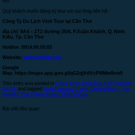
vời.
Quý khách muốn đăng ký tour xin vui lòng liên hệ:
Công Ty Du Lịch Vinh Tour tại Cần Thơ
địa chỉ: 9A4 – 2T2 đường 30/4, P.Xuân Khánh, Q. Ninh
Kiều, Tp. Cần Thơ
Hotline: 0914.00.00.65
Website:
www.vinhtour.vn
Google
Map:
https://maps.app.goo.gl/qG2qjVdVcPNMm9vw5
This entry was posted in
Chưa được phân loại
,
Kinh nghiệm
du lịch
and tagged
Blue Diamond Camp (Quảng Bình) - Trải
Nghiệm Thú Vị Bạn Không Thể Bỏ Qua
.
Bài viết liên quan