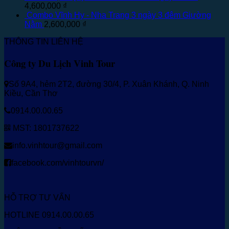
4,600,000
₫
Combo Vĩnh Hy - Nha Trang 3 ngày 3 đêm Giường
Nằm
2,600,000
₫
THÔNG TIN LIÊN HỆ
Công ty Du Lịch Vinh Tour
Số 9A4, hẻm 2T2, đường 30/4, P. Xuân Khánh, Q. Ninh
Kiều, Cần Thơ
0914.00.00.65
MST: 1801737622
info.vinhtour@gmail.com
facebook.com/vinhtourvn/
HỖ TRỢ TƯ VẤN
HOTLINE 0914.00.00.65