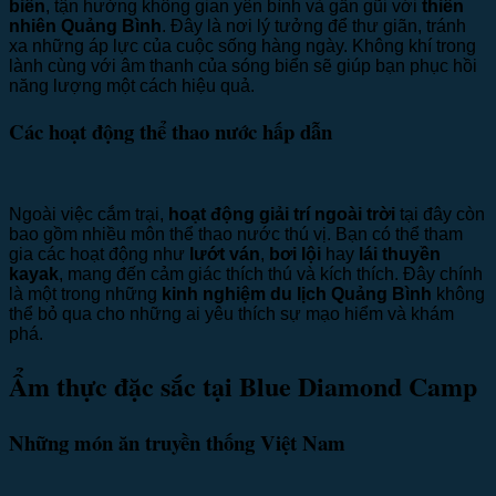
biển
, tận hưởng không gian yên bình và gần gũi với
thiên
nhiên Quảng Bình
. Đây là nơi lý tưởng để thư giãn, tránh
xa những áp lực của cuộc sống hàng ngày. Không khí trong
lành cùng với âm thanh của sóng biển sẽ giúp bạn phục hồi
năng lượng một cách hiệu quả.
Các hoạt động thể thao nước hấp dẫn
Ngoài việc cắm trại,
hoạt động giải trí ngoài trời
tại đây còn
bao gồm nhiều môn thể thao nước thú vị. Bạn có thể tham
gia các hoạt động như
lướt ván
,
bơi lội
hay
lái thuyền
kayak
, mang đến cảm giác thích thú và kích thích. Đây chính
là một trong những
kinh nghiệm du lịch Quảng Bình
không
thể bỏ qua cho những ai yêu thích sự mạo hiểm và khám
phá.
Ẩm thực đặc sắc tại Blue Diamond Camp
Những món ăn truyền thống Việt Nam