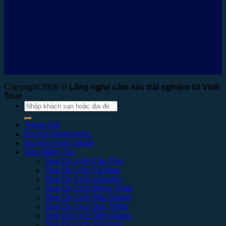
Copyright 2026 ©
Lắng nghe cảm xúc trải nghiệm từ Vinh
Tour
Tìm
kiếm:
Trang chủ
Du lịch trong nước
Du lịch nước ngoài
Tour Miền Tây
Tour Du Lịch Cần Thơ
Tour Du Lịch Cà Mau
Tour Du Lịch Long An
Tour Du Lịch Đồng Tháp
Tour Du Lịch Hậu Giang
Tour Du Lịch Sóc Trăng
Tour Du Lịch Tiền Giang
Tour Du Lịch Trà Vinh