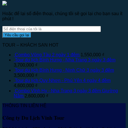
Hoặc để lại số điện thoại, chúng tôi sẽ gọi lại cho bạn sau ít
phút !
TOUR – KHÁCH SẠN HOT
Combo Vũng Tàu 2 ngày 1 đêm
1,550,000
₫
Tour du lịch Bình Hưng - Nha Trang 3 ngày 3 đêm
3,700,000
₫
Tour du lịch Bình Hưng - Ninh Chữ 3 ngày 3 đêm
3,500,000
₫
Tour du lịch Quy Nhơn - Phú Yên 4 ngày 4 đêm
4,600,000
₫
Combo Vĩnh Hy - Nha Trang 3 ngày 3 đêm Giường
Nằm
2,600,000
₫
THÔNG TIN LIÊN HỆ
Công ty Du Lịch Vinh Tour