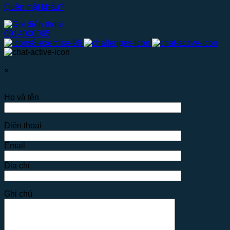
Quên mật khẩu?
0914000065
×
Họ và tên
Điện thoại
Email
Địa chỉ
Ghi chú