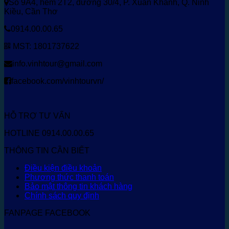
Số 9A4, hẻm 2T2, đường 30/4, P. Xuân Khánh, Q. Ninh
Kiều, Cần Thơ
0914.00.00.65
MST: 1801737622
info.vinhtour@gmail.com
facebook.com/vinhtourvn/
HỖ TRỢ TƯ VẤN
HOTLINE 0914.00.00.65
THÔNG TIN CẦN BIẾT
Điều kiện điều khoản
Phương thức thanh toán
Bảo mật thông tin khách hàng
Chính sách quy định
FANPAGE FACEBOOK