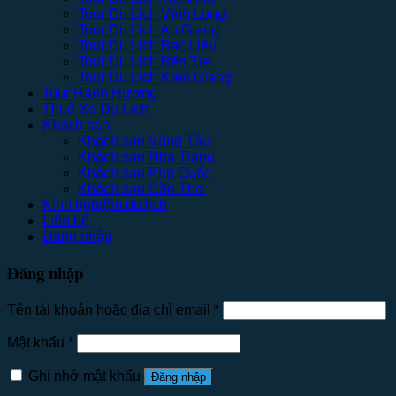
Tour Du Lịch Vĩnh Long
Tour Du Lịch An Giang
Tour Du Lịch Bạc Liêu
Tour Du Lịch Bến Tre
Tour Du Lịch Kiên Giang
Tour Hành Hương
Thuê Xe Du Lịch
Khách sạn
Khách sạn Vũng Tàu
Khách sạn Nha Trang
Khách sạn Phú Quốc
Khách sạn Cần Thơ
Kinh nghiệm du lịch
Liên hệ
Đăng nhập
Đăng nhập
Tên tài khoản hoặc địa chỉ email
*
Mật khẩu
*
Ghi nhớ mật khẩu
Đăng nhập