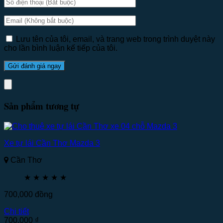
Lưu tên của tôi, email, và trang web trong trình duyệt này
cho lần bình luận kế tiếp của tôi.
Sản phẩm tương tự
Xe tự lái Cần Thơ Mazda 3
Cần Thơ
★
★
★
★
★
700,000
đồng
Chi tiết
700,000
₫