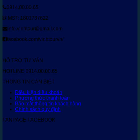
0914.00.00.65
MST: 1801737622
info.vinhtour@gmail.com
facebook.com/vinhtourvn/
HỖ TRỢ TƯ VẤN
HOTLINE 0914.00.00.65
THÔNG TIN CẦN BIẾT
Điều kiện điều khoản
Phương thức thanh toán
Bảo mật thông tin khách hàng
Chính sách quy định
FANPAGE FACEBOOK