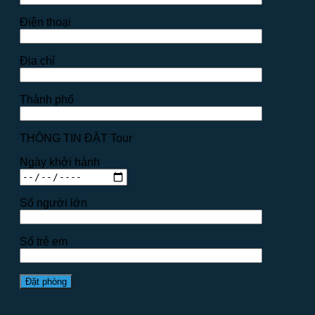
Điện thoại
Địa chỉ
Thành phố
THÔNG TIN ĐẶT Tour
Ngày khởi hành
Số người lớn
Số trẻ em