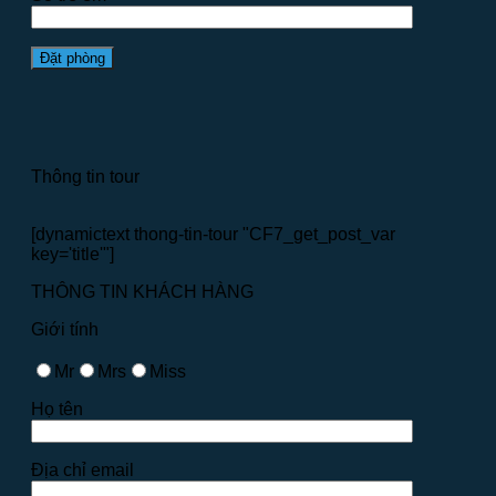
Thông tin tour
[dynamictext thong-tin-tour "CF7_get_post_var
key='title'"]
THÔNG TIN KHÁCH HÀNG
Giới tính
Mr
Mrs
Miss
Họ tên
Địa chỉ email