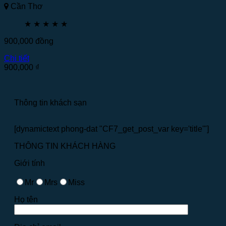
Cần Thơ
★
★
★
★
★
900,000
đồng
Chi tiết
900,000
₫
Thông tin khách sạn
[dynamictext phong-dat "CF7_get_post_var key='title'"]
THÔNG TIN KHÁCH HÀNG
Giới tính
Mr
Mrs
Miss
Họ tên