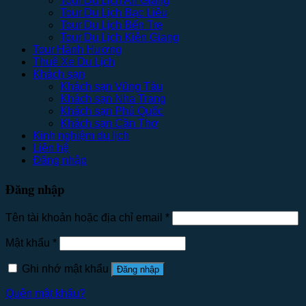
Tour Du Lịch An Giang
Tour Du Lịch Bạc Liêu
Tour Du Lịch Bến Tre
Tour Du Lịch Kiên Giang
Tour Hành Hương
Thuê Xe Du Lịch
Khách sạn
Khách sạn Vũng Tàu
Khách sạn Nha Trang
Khách sạn Phú Quốc
Khách sạn Cần Thơ
Kinh nghiệm du lịch
Liên hệ
Đăng nhập
Đăng nhập
Tên tài khoản hoặc địa chỉ email
*
Mật khẩu
*
Ghi nhớ mật khẩu
Đăng nhập
Quên mật khẩu?