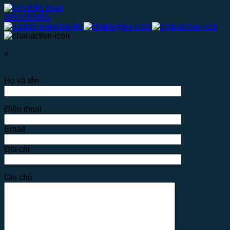
0914000065
×
Họ và tên
Điện thoại
Email
Địa chỉ
Ghi chú