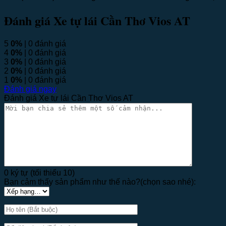
Đánh giá Xe tự lái Cần Thơ Vios AT
5
0%
| 0 đánh giá
4
0%
| 0 đánh giá
3
0%
| 0 đánh giá
2
0%
| 0 đánh giá
1
0%
| 0 đánh giá
Đánh giá ngay
Đánh giá Xe tự lái Cần Thơ Vios AT
0 ký tự (tối thiểu 10)
Bạn cảm thấy sản phẩm như thế nào?(chọn sao nhé):