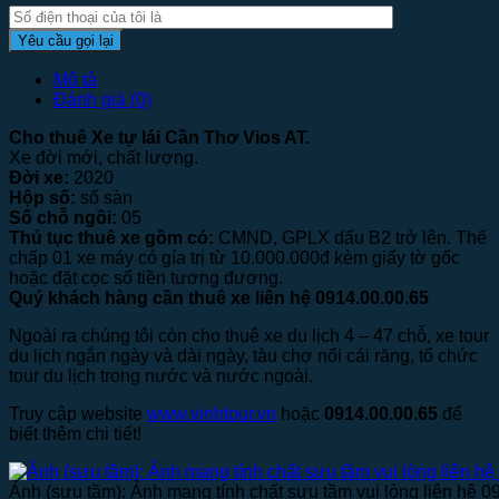
Mô tả
Đánh giá (0)
Cho thuê Xe tự lái Cần Thơ Vios AT.
Xe đời mới, chất lượng.
Đời xe:
2020
Hộp số:
số sàn
Số chỗ ngồi:
05
Thủ tục thuê xe gồm có:
CMND, GPLX dấu B2 trở lên. Thế
chấp 01 xe máy có gía trị từ 10.000.000đ kèm giấy tờ gốc
hoặc đặt cọc số tiền tương đương.
Quý khách hàng cần thuê xe liên hệ 0914.00.00.65
Ngoài ra chúng tôi còn cho thuê xe du lịch 4 – 47 chỗ, xe tour
du lịch ngắn ngày và dài ngày, tàu chợ nổi cái răng, tổ chức
tour du lịch trong nước và nước ngoài.
Truy cập website
www.vinhtour.vn
hoặc
0914.00.00.65
để
biết thêm chi tiết!
Ảnh (sưu tầm): Ảnh mang tính chất sưu tầm vui lòng liên hệ 0