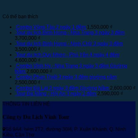
Có thể bạn thích
Combo Vũng Tàu 2 ngày 1 đêm
1,550,000
₫
Tour du lịch Bình Hưng - Nha Trang 3 ngày 3 đêm
3,700,000
₫
Tour du lịch Bình Hưng - Ninh Chữ 3 ngày 3 đêm
3,500,000
₫
Tour du lịch Quy Nhơn - Phú Yên 4 ngày 4 đêm
4,600,000
₫
Combo Vĩnh Hy - Nha Trang 3 ngày 3 đêm Giường
Nằm
2,600,000
₫
Combo Phan Thiết 3 ngày 3 đêm giường nằm
2,500,000
₫
Combo Đà Lạt 3 ngày 3 đêm Giường Nằm
2,600,000
₫
Tour Đà Nẵng - Hội An 3 ngày 2 đêm
2,590,000
₫
THÔNG TIN LIÊN HỆ
Công ty Du Lịch Vinh Tour
Số 9A4, hẻm 2T2, đường 30/4, P. Xuân Khánh, Q. Ninh
Kiều, Cần Thơ