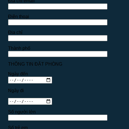
Địa chỉ email
Điện thoại
Địa chỉ
Thành phố
THÔNG TIN ĐẶT PHÒNG
Ngày đến
Ngày đi
Số người lớn
Số trẻ em