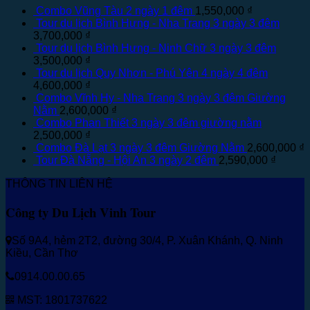
Combo Vũng Tàu 2 ngày 1 đêm
1,550,000
₫
Tour du lịch Bình Hưng - Nha Trang 3 ngày 3 đêm
3,700,000
₫
Tour du lịch Bình Hưng - Ninh Chữ 3 ngày 3 đêm
3,500,000
₫
Tour du lịch Quy Nhơn - Phú Yên 4 ngày 4 đêm
4,600,000
₫
Combo Vĩnh Hy - Nha Trang 3 ngày 3 đêm Giường
Nằm
2,600,000
₫
Combo Phan Thiết 3 ngày 3 đêm giường nằm
2,500,000
₫
Combo Đà Lạt 3 ngày 3 đêm Giường Nằm
2,600,000
₫
Tour Đà Nẵng - Hội An 3 ngày 2 đêm
2,590,000
₫
THÔNG TIN LIÊN HỆ
Công ty Du Lịch Vinh Tour
Số 9A4, hẻm 2T2, đường 30/4, P. Xuân Khánh, Q. Ninh
Kiều, Cần Thơ
0914.00.00.65
MST: 1801737622