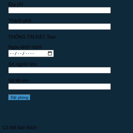
Địa chỉ
Thành phố
THÔNG TIN ĐẶT Tour
Ngày khởi hành
Số người lớn
Số trẻ em
Có thể bạn thích