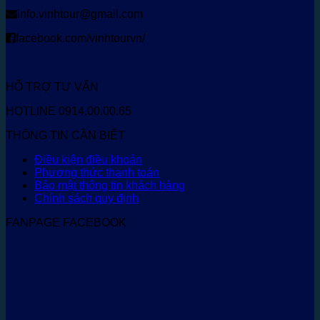
info.vinhtour@gmail.com
facebook.com/vinhtourvn/
HỖ TRỢ TƯ VẤN
HOTLINE 0914.00.00.65
THÔNG TIN CẦN BIẾT
Điều kiện điều khoản
Phương thức thanh toán
Bảo mật thông tin khách hàng
Chính sách quy định
FANPAGE FACEBOOK