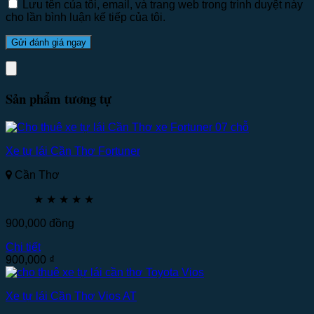
Lưu tên của tôi, email, và trang web trong trình duyệt này
cho lần bình luận kế tiếp của tôi.
Sản phẩm tương tự
Xe tự lái Cần Thơ Fortuner
Cần Thơ
★
★
★
★
★
900,000
đồng
Chi tiết
900,000
₫
Xe tự lái Cần Thơ Vios AT