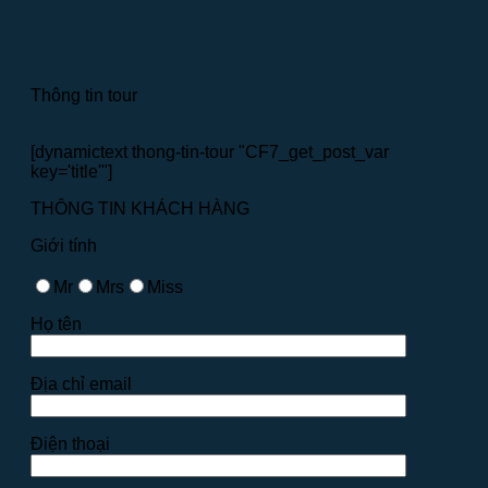
Thông tin tour
[dynamictext thong-tin-tour "CF7_get_post_var
key='title'"]
THÔNG TIN KHÁCH HÀNG
Giới tính
Mr
Mrs
Miss
Họ tên
Địa chỉ email
Điện thoại