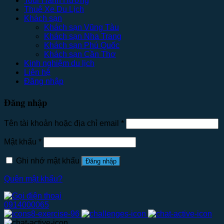
Tour Hành Hương
Thuê Xe Du Lịch
Khách sạn
Khách sạn Vũng Tàu
Khách sạn Nha Trang
Khách sạn Phú Quốc
Khách sạn Cần Thơ
Kinh nghiệm du lịch
Liên hệ
Đăng nhập
Đăng nhập
Tên tài khoản hoặc địa chỉ email
*
Mật khẩu
*
Ghi nhớ mật khẩu
Đăng nhập
Quên mật khẩu?
0914000065