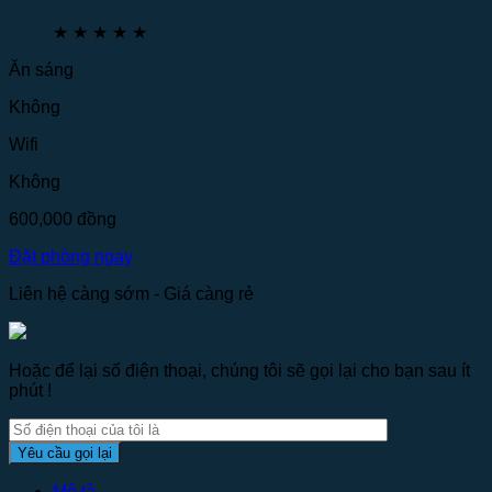
★
★
★
★
★
Ăn sáng
Không
Wifi
Không
600,000
đồng
Đặt phòng ngay
Liên hệ càng sớm - Giá càng rẻ
Hoặc để lại số điện thoại, chúng tôi sẽ gọi lại cho bạn sau ít
phút !
Mô tả