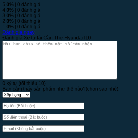
5
0%
| 0 đánh giá
4
0%
| 0 đánh giá
3
0%
| 0 đánh giá
2
0%
| 0 đánh giá
1
0%
| 0 đánh giá
Đánh giá ngay
Đánh giá Xe tự lái Cần Thơ Hyundai I10
0 ký tự (tối thiểu 10)
Bạn cảm thấy sản phẩm như thế nào?(chọn sao nhé):