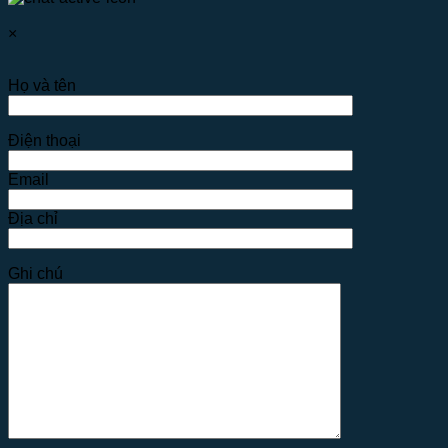
×
Họ và tên
Điện thoại
Email
Địa chỉ
Ghi chú