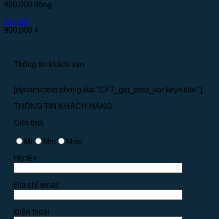
900,000
đồng
Chi tiết
900,000
₫
Thông tin khách sạn
[dynamictext phong-dat "CF7_get_post_var key='title'"]
THÔNG TIN KHÁCH HÀNG
Giới tính
Mr
Mrs
Miss
Họ tên
Địa chỉ email
Điện thoại