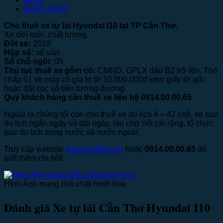
Đánh giá (0)
Cho thuê xe tự lái Hyundai I10 tại TP Cần Thơ.
Xe đời mới, chất lượng.
Đời xe:
2018
Hộp số:
số sàn
Số chỗ ngồi:
05
Thủ tục thuê xe gồm có:
CMND, GPLX dấu B2 trở lên. Thế
chấp 01 xe máy có gía trị từ 10.000.000đ kèm giấy tờ gốc
hoặc đặt cọc số tiền tương đương.
Quý khách hàng cần thuê xe liên hệ 0914.00.00.65
Ngoài ra chúng tôi còn cho thuê xe du lịch 4 – 47 chỗ, xe tour
du lịch ngắn ngày và dài ngày, tàu chợ nổi cái răng, tổ chức
tour du lịch trong nước và nước ngoài.
Truy cập website
www.vinhtour.vn
hoặc
0914.00.00.65
để
biết thêm chi tiết!
Hình Ảnh mang tính chất minh họa
Đánh giá Xe tự lái Cần Thơ Hyundai I10