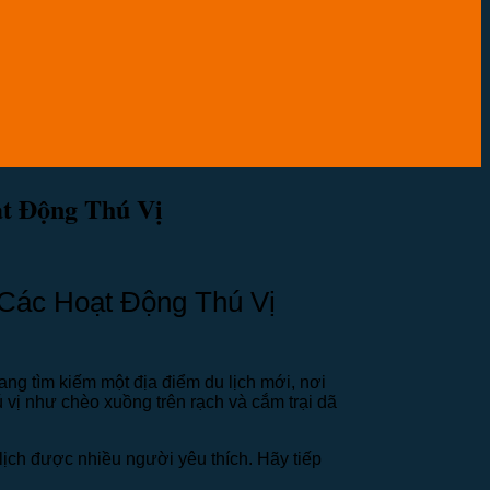
t Động Thú Vị
Các Hoạt Động Thú Vị
g tìm kiếm một địa điểm du lịch mới, nơi
ú vị như chèo xuồng trên rạch và cắm trại dã
lịch được nhiều người yêu thích. Hãy tiếp