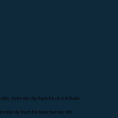
dẫn. Vườn trái cây Rạch Kè có vị trí thuận
Vườn trái cây Rạch Kè được bao bọc bởi