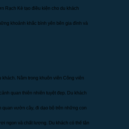
vườn Rạch Kè tạo điều kiện cho du khách
những khoảnh khắc bình yên bên gia đình và
u khách. Nằm trong khuôn viên Công viên
 cảnh quan thiên nhiên tuyệt đẹp. Du khách
ham quan vườn cây, đi dạo bộ trên những con
tươi ngon và chất lượng. Du khách có thể tận