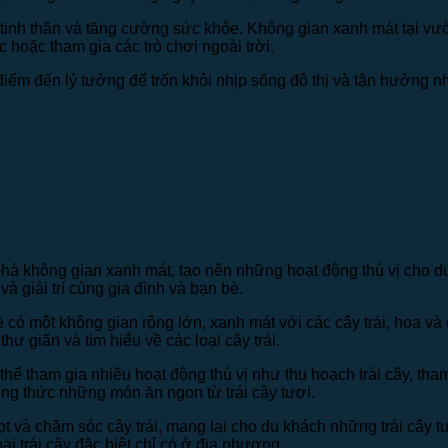
iện tinh thần và tăng cường sức khỏe. Không gian xanh mát tại 
 hoặc tham gia các trò chơi ngoài trời.
 điểm đến lý tưởng để trốn khỏi nhịp sống đô thị và tận hưởng 
á không gian xanh mát, tạo nên những hoạt động thú vị cho d
à giải trí cùng gia đình và bạn bè.
có một không gian rộng lớn, xanh mát với các cây trái, hoa và
ư giãn và tìm hiểu về các loại cây trái.
 thể tham gia nhiều hoạt động thú vị như thu hoạch trái cây, t
ng thức những món ăn ngon từ trái cây tươi.
ọt và chăm sóc cây trái, mang lại cho du khách những trái cây 
i trái cây đặc biệt chỉ có ở địa phương.