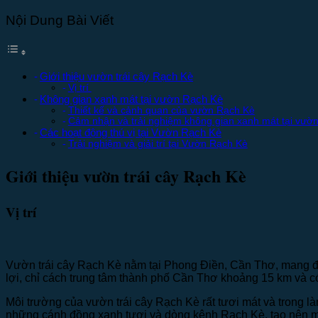
Nội Dung Bài Viết
Giới thiệu vườn trái cây Rạch Kè
Vị trí
Không gian xanh mát tại vườn Rạch Kè
Thiết kế và cảnh quan của vườn Rạch Kè
Cảm nhận và trải nghiệm không gian xanh mát tại vườ
Các hoạt động thú vị tại Vườn Rạch Kè
Trải nghiệm và giải trí tại Vườn Rạch Kè
Giới thiệu vườn trái cây Rạch Kè
Vị trí
Vườn trái cây Rạch Kè nằm tại Phong Điền, Cần Thơ, mang đến 
lợi, chỉ cách trung tâm thành phố Cần Thơ khoảng 15 km và có
Môi trường của vườn trái cây Rạch Kè rất tươi mát và trong l
những cánh đồng xanh tươi và dòng kênh Rạch Kè, tạo nên mộ