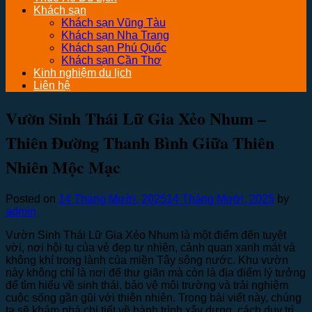
Khách sạn
Khách sạn Vũng Tàu
Khách sạn Nha Trang
Khách sạn Phú Quốc
Khách sạn Cần Thơ
Kinh nghiệm du lịch
Liên hệ
Vườn Sinh Thái Lữ Gia Xẻo Nhum –
Thiên Đường Thanh Bình Giữa Thiên
Nhiên Mộc Mạc
Posted on
14 Tháng Mười, 2025
14 Tháng Mười, 2025
by
admin
Vườn Sinh Thái Lữ Gia Xẻo Nhum là một điểm đến tuyệt
vời, nơi hội tụ của vẻ đẹp tự nhiên, cảnh quan xanh mát và
không khí trong lành của miền Tây sông nước. Khu vườn
này không chỉ là nơi để thư giãn mà còn là địa điểm lý tưởng
để tìm hiểu về sinh thái, bảo vệ môi trường và trải nghiệm
cuộc sống gần gũi với thiên nhiên. Trong bài viết này, chúng
ta sẽ khám phá chi tiết về hành trình xây dựng, cách duy trì