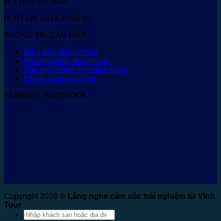
HỖ TRỢ TƯ VẤN
HOTLINE 0914.00.00.65
THÔNG TIN CẦN BIẾT
Điều kiện điều khoản
Phương thức thanh toán
Bảo mật thông tin khách hàng
Chính sách quy định
FANPAGE FACEBOOK
Copyright 2026 ©
Lắng nghe cảm xúc trải nghiệm từ Vinh
Tour
Tìm