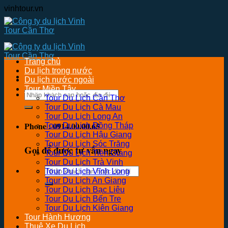
Skip
vinhtour.vn
to
content
Trang chủ
Du lịch trong nước
Du lịch nước ngoài
Tour Miền Tây
Tìm
Tour Du Lịch Cần Thơ
kiếm:
Tour Du Lịch Cà Mau
Tour Du Lịch Long An
Phone : 0914.00.00.65
Tour Du Lịch Đồng Tháp
Tour Du Lịch Hậu Giang
Tour Du Lịch Sóc Trăng
Gọi để được tư vấn ngay
Tour Du Lịch Tiền Giang
Tour Du Lịch Trà Vinh
Tìm
Tour Du Lịch Vĩnh Long
kiếm:
Tour Du Lịch An Giang
Tour Du Lịch Bạc Liêu
Tour Du Lịch Bến Tre
Tour Du Lịch Kiên Giang
Tour Hành Hương
Thuê Xe Du Lịch