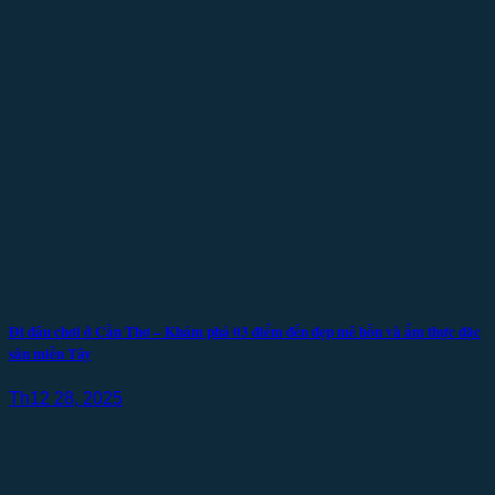
Đi đâu chơi ở Cần Thơ – Khám phá 03 điểm đến đẹp mê hồn và ẩm thực đặc
sản miền Tây
Th12 28, 2025