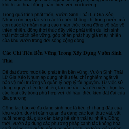
khích các hoạt động thân thiện với môi trường.
Trong quá trình phát triển, Vườn Sinh Thái Lữ Gia Xẻo
Nhum còn hợp tác với các tổ chức không chỉ trong nước mà
còn quốc tế nhằm nâng cao nhận thức cộng đồng về bảo vệ
thiên nhiên, đồng thời thúc đẩy việc phát triển du lịch sinh
thái một cách bền vững, góp phần phát huy giá trị tự nhiên
của khu vườn trong đời sống cộng đồng.
Các Chỉ Tiêu Bền Vững Trong Xây Dựng Vườn Sinh
Thái
Để đạt được mục tiêu phát triển bền vững, Vườn Sinh Thái
Lữ Gia Xẻo Nhum áp dụng nhiều tiêu chí nghiêm ngặt về
bảo vệ môi trường và quản lý hợp lý tài nguyên. Từ việc sử
dụng nguyên liệu tự nhiên, tái chế rác thải đến việc chọn lựa
các loại cây trồng phù hợp với khí hậu, điều kiện đất đai của
địa phương.
Công tác bảo vệ đa dạng sinh học là tiêu chí hàng đầu của
khu vườn, duy trì cảnh quan đa dạng các loài thực vật, vật
nuôi hoang dã, giúp cân bằng hệ sinh thái tự nhiên. Đồng
thời, vườn áp dụng các phương pháp canh tác không hóa
chất, nâng cao giá trị nông nghiệp sạch, an toàn, góp phần