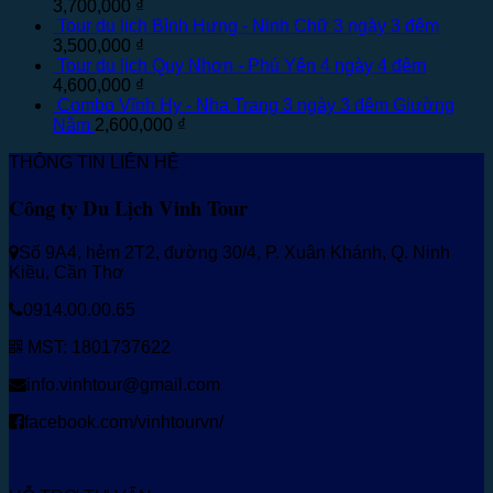
3,700,000
₫
Tour du lịch Bình Hưng - Ninh Chữ 3 ngày 3 đêm
3,500,000
₫
Tour du lịch Quy Nhơn - Phú Yên 4 ngày 4 đêm
4,600,000
₫
Combo Vĩnh Hy - Nha Trang 3 ngày 3 đêm Giường
Nằm
2,600,000
₫
THÔNG TIN LIÊN HỆ
Công ty Du Lịch Vinh Tour
Số 9A4, hẻm 2T2, đường 30/4, P. Xuân Khánh, Q. Ninh
Kiều, Cần Thơ
0914.00.00.65
MST: 1801737622
info.vinhtour@gmail.com
facebook.com/vinhtourvn/