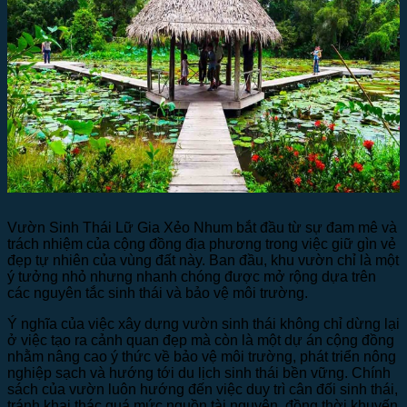
Vườn Sinh Thái Lữ Gia Xẻo Nhum bắt đầu từ sự đam mê và
trách nhiệm của cộng đồng địa phương trong việc giữ gìn vẻ
đẹp tự nhiên của vùng đất này. Ban đầu, khu vườn chỉ là một
ý tưởng nhỏ nhưng nhanh chóng được mở rộng dựa trên
các nguyên tắc sinh thái và bảo vệ môi trường.
Ý nghĩa của việc xây dựng vườn sinh thái không chỉ dừng lại
ở việc tạo ra cảnh quan đẹp mà còn là một dự án cộng đồng
nhằm nâng cao ý thức về bảo vệ môi trường, phát triển nông
nghiệp sạch và hướng tới du lịch sinh thái bền vững. Chính
sách của vườn luôn hướng đến việc duy trì cân đối sinh thái,
tránh khai thác quá mức nguồn tài nguyên, đồng thời khuyến