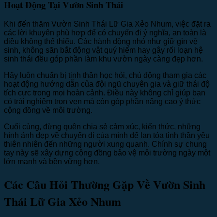
Hoạt Động Tại Vườn Sinh Thái
Khi đến thăm Vườn Sinh Thái Lữ Gia Xẻo Nhum, việc đặt ra
các lời khuyên phù hợp để có chuyến đi ý nghĩa, an toàn là
điều không thể thiếu. Các hành động nhỏ như giữ gìn vệ
sinh, không săn bắt động vật quý hiếm hay gây rối loạn hệ
sinh thái đều góp phần làm khu vườn ngày càng đẹp hơn.
Hãy luôn chuẩn bị tinh thần học hỏi, chủ động tham gia các
hoạt động hướng dẫn của đội ngũ chuyên gia và giữ thái độ
tích cực trong mọi hoàn cảnh. Điều này không chỉ giúp bạn
có trải nghiệm trọn vẹn mà còn góp phần nâng cao ý thức
cộng đồng về môi trường.
Cuối cùng, đừng quên chia sẻ cảm xúc, kiến thức, những
hình ảnh đẹp về chuyến đi của mình để lan tỏa tinh thần yêu
thiên nhiên đến những người xung quanh. Chính sự chung
tay này sẽ xây dựng cộng đồng bảo vệ môi trường ngày một
lớn mạnh và bền vững hơn.
Các Câu Hỏi Thường Gặp Về Vườn Sinh
Thái Lữ Gia Xẻo Nhum