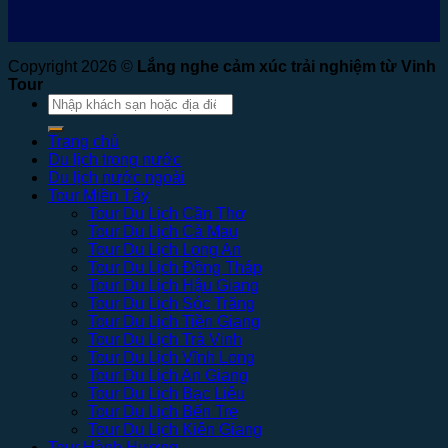
Copyright 2026 ©
Lắng nghe cảm xúc trải nghiệm từ Vinh
Tour
Tìm
kiếm:
Trang chủ
Du lịch trong nước
Du lịch nước ngoài
Tour Miền Tây
Tour Du Lịch Cần Thơ
Tour Du Lịch Cà Mau
Tour Du Lịch Long An
Tour Du Lịch Đồng Tháp
Tour Du Lịch Hậu Giang
Tour Du Lịch Sóc Trăng
Tour Du Lịch Tiền Giang
Tour Du Lịch Trà Vinh
Tour Du Lịch Vĩnh Long
Tour Du Lịch An Giang
Tour Du Lịch Bạc Liêu
Tour Du Lịch Bến Tre
Tour Du Lịch Kiên Giang
Tour Hành Hương