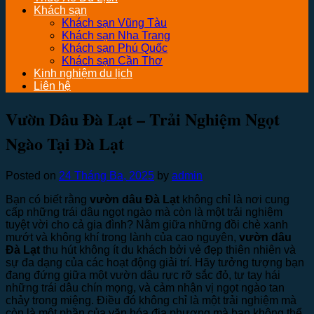
Khách sạn
Khách sạn Vũng Tàu
Khách sạn Nha Trang
Khách sạn Phú Quốc
Khách sạn Cần Thơ
Kinh nghiệm du lịch
Liên hệ
Vườn Dâu Đà Lạt – Trải Nghiệm Ngọt
Ngào Tại Đà Lạt
Posted on
24 Tháng Ba, 2025
by
admin
Bạn có biết rằng
vườn dâu Đà Lạt
không chỉ là nơi cung
cấp những trái dâu ngọt ngào mà còn là một trải nghiệm
tuyệt vời cho cả gia đình? Nằm giữa những đồi chè xanh
mướt và không khí trong lành của cao nguyên,
vườn dâu
Đà Lạt
thu hút không ít du khách bởi vẻ đẹp thiên nhiên và
sự đa dạng của các hoạt động giải trí. Hãy tưởng tượng bạn
đang đứng giữa một vườn dâu rực rỡ sắc đỏ, tự tay hái
những trái dâu chín mọng, và cảm nhận vị ngọt ngào tan
chảy trong miệng. Điều đó không chỉ là một trải nghiệm mà
còn là một phần của văn hóa địa phương mà bạn không thể