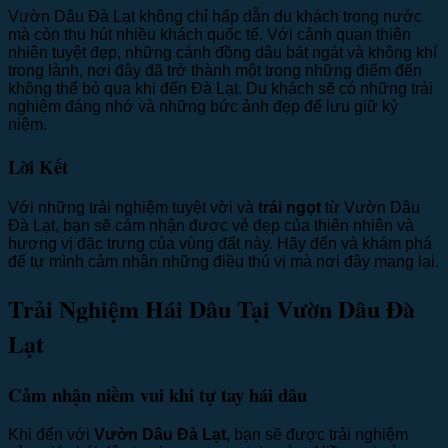
Vườn Dâu Đà Lạt không chỉ hấp dẫn du khách trong nước
mà còn thu hút nhiều khách quốc tế. Với cảnh quan thiên
nhiên tuyệt đẹp, những cánh đồng dâu bát ngát và không khí
trong lành, nơi đây đã trở thành một trong những điểm đến
không thể bỏ qua khi đến Đà Lạt. Du khách sẽ có những trải
nghiệm đáng nhớ và những bức ảnh đẹp để lưu giữ kỷ
niệm.
Lời Kết
Với những trải nghiệm tuyệt vời và
trái ngọt
từ Vườn Dâu
Đà Lạt, bạn sẽ cảm nhận được vẻ đẹp của thiên nhiên và
hương vị đặc trưng của vùng đất này. Hãy đến và khám phá
để tự mình cảm nhận những điều thú vị mà nơi đây mang lại.
Trải Nghiệm Hái Dâu Tại Vườn Dâu Đà
Lạt
Cảm nhận niềm vui khi tự tay hái dâu
Khi đến với
Vườn Dâu Đà Lạt
, bạn sẽ được trải nghiệm