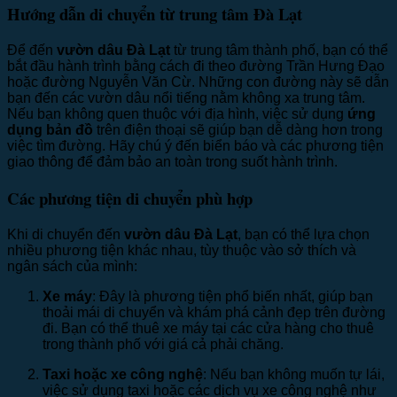
Hướng dẫn di chuyển từ trung tâm Đà Lạt
Để đến
vườn dâu Đà Lạt
từ trung tâm thành phố, bạn có thể
bắt đầu hành trình bằng cách đi theo đường Trần Hưng Đạo
hoặc đường Nguyễn Văn Cừ. Những con đường này sẽ dẫn
bạn đến các vườn dâu nổi tiếng nằm không xa trung tâm.
Nếu bạn không quen thuộc với địa hình, việc sử dụng
ứng
dụng bản đồ
trên điện thoại sẽ giúp bạn dễ dàng hơn trong
việc tìm đường. Hãy chú ý đến biển báo và các phương tiện
giao thông để đảm bảo an toàn trong suốt hành trình.
Các phương tiện di chuyển phù hợp
Khi di chuyển đến
vườn dâu Đà Lạt
, bạn có thể lựa chọn
nhiều phương tiện khác nhau, tùy thuộc vào sở thích và
ngân sách của mình:
Xe máy
: Đây là phương tiện phổ biến nhất, giúp bạn
thoải mái di chuyển và khám phá cảnh đẹp trên đường
đi. Bạn có thể thuê xe máy tại các cửa hàng cho thuê
trong thành phố với giá cả phải chăng.
Taxi hoặc xe công nghệ
: Nếu bạn không muốn tự lái,
việc sử dụng taxi hoặc các dịch vụ xe công nghệ như