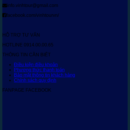
info.vinhtour@gmail.com
facebook.com/vinhtourvn/
HỖ TRỢ TƯ VẤN
HOTLINE 0914.00.00.65
THÔNG TIN CẦN BIẾT
Điều kiện điều khoản
Phương thức thanh toán
Bảo mật thông tin khách hàng
Chính sách quy định
FANPAGE FACEBOOK