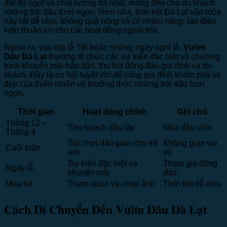
đạt độ ngọt và chất lượng tốt nhất, mang đến cho du khách
những trái dâu tươi ngon. Hơn nữa, thời tiết Đà Lạt vào mùa
này rất dễ chịu, không quá nóng và có nhiều nắng, tạo điều
kiện thuận lợi cho các hoạt động ngoài trời.
Ngoài ra, vào dịp lễ Tết hoặc những ngày nghỉ lễ,
Vườn
Dâu Đà Lạt
thường tổ chức các sự kiện đặc biệt và chương
trình khuyến mãi hấp dẫn, thu hút đông đảo gia đình và du
khách. Đây là cơ hội tuyệt vời để cùng gia đình khám phá vẻ
đẹp của thiên nhiên và thưởng thức những trái dâu tươi
ngon.
Thời gian
Hoạt động chính
Ghi chú
Tháng 12 –
Thu hoạch dâu tây
Mùa dâu chín
Tháng 4
Trò chơi dân gian cho trẻ
Không gian vui
Cuối tuần
em
vẻ
Sự kiện đặc biệt và
Tham gia đông
Ngày lễ
khuyến mãi
đảo
Mùa hè
Tham quan và chụp ảnh
Thời tiết dễ chịu
Cách Di Chuyển Đến Vườn Dâu Đà Lạt