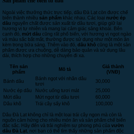
Sản phẩm chế biến từ dâu
Ngoài việc thưởng thức trực tiếp, dâu Đà Lạt còn được chế
biến thành nhiều
sản phẩm
khác nhau. Các loại
nước ép
dâu
nguyên chất được sản xuất từ dâu tươi, giúp giữ lại
hương vị tự nhiên và mang lại cảm giác sảng khoái. Bên
cạnh đó,
mứt dâu
cũng rất phổ biến, với hương vị ngọt ngào
và màu sắc bắt mắt, thường được sử dụng như một món ăn
kèm trong bữa sáng. Thêm vào đó,
dâu khô
cũng là một sản
phẩm được ưa chuộng, dễ dàng bảo quản và sử dụng lâu
dài, thích hợp cho những chuyến đi xa.
Tên sản
Giá thành
Mô tả
phẩm
(VNĐ)
Bánh ngọt với nhân dâu
Bánh dâu
30,000
tươi
Nước ép dâu
Nước uống tươi mát
25,000
Mứt dâu
Mứt ngọt từ dâu tươi
60,000
Dâu khô
Trái cây sấy khô
100,000
Dâu Đà Lạt không chỉ là một loại trái cây ngon mà còn là
nguồn cảm hứng cho nhiều món ăn và sản phẩm chế biến
đặc sắc. Hãy đến và trải nghiệm sự phong phú của
vườn
dâu Đà Lạt
, nơi bạn có thể tìm thấy những sản phẩm độc