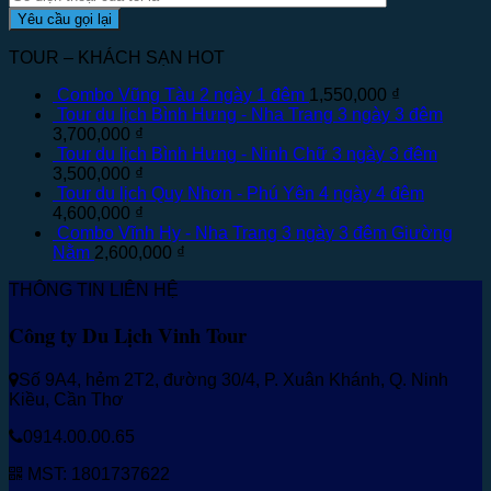
TOUR – KHÁCH SẠN HOT
Combo Vũng Tàu 2 ngày 1 đêm
1,550,000
₫
Tour du lịch Bình Hưng - Nha Trang 3 ngày 3 đêm
3,700,000
₫
Tour du lịch Bình Hưng - Ninh Chữ 3 ngày 3 đêm
3,500,000
₫
Tour du lịch Quy Nhơn - Phú Yên 4 ngày 4 đêm
4,600,000
₫
Combo Vĩnh Hy - Nha Trang 3 ngày 3 đêm Giường
Nằm
2,600,000
₫
THÔNG TIN LIÊN HỆ
Công ty Du Lịch Vinh Tour
Số 9A4, hẻm 2T2, đường 30/4, P. Xuân Khánh, Q. Ninh
Kiều, Cần Thơ
0914.00.00.65
MST: 1801737622