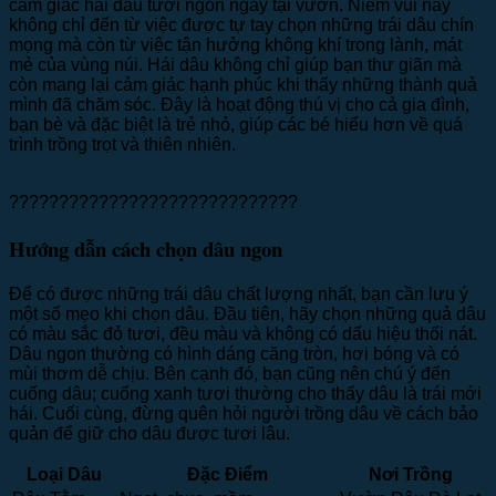
cảm giác hái dâu tươi ngon ngay tại vườn. Niềm vui này
không chỉ đến từ việc được tự tay chọn những trái dâu chín
mọng mà còn từ việc tận hưởng không khí trong lành, mát
mẻ của vùng núi. Hái dâu không chỉ giúp bạn thư giãn mà
còn mang lại cảm giác hạnh phúc khi thấy những thành quả
mình đã chăm sóc. Đây là hoạt động thú vị cho cả gia đình,
bạn bè và đặc biệt là trẻ nhỏ, giúp các bé hiểu hơn về quá
trình trồng trọt và thiên nhiên.
?????????????????????????????
Hướng dẫn cách chọn dâu ngon
Để có được những trái dâu chất lượng nhất, bạn cần lưu ý
một số mẹo khi chọn dâu. Đầu tiên, hãy chọn những quả dâu
có màu sắc đỏ tươi, đều màu và không có dấu hiệu thối nát.
Dâu ngon thường có hình dáng căng tròn, hơi bóng và có
mùi thơm dễ chịu. Bên cạnh đó, bạn cũng nên chú ý đến
cuống dâu; cuống xanh tươi thường cho thấy dâu là trái mới
hái. Cuối cùng, đừng quên hỏi người trồng dâu về cách bảo
quản để giữ cho dâu được tươi lâu.
Loại Dâu
Đặc Điểm
Nơi Trồng