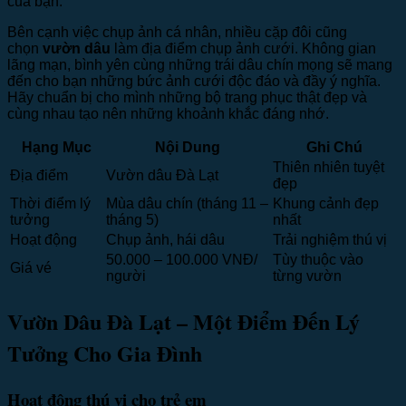
của bạn.
Bên cạnh việc chụp ảnh cá nhân, nhiều cặp đôi cũng
chọn
vườn dâu
làm địa điểm chụp ảnh cưới. Không gian
lãng mạn, bình yên cùng những trái dâu chín mọng sẽ mang
đến cho bạn những bức ảnh cưới độc đáo và đầy ý nghĩa.
Hãy chuẩn bị cho mình những bộ trang phục thật đẹp và
cùng nhau tạo nên những khoảnh khắc đáng nhớ.
Hạng Mục
Nội Dung
Ghi Chú
Thiên nhiên tuyệt
Địa điểm
Vườn dâu Đà Lạt
đẹp
Thời điểm lý
Mùa dâu chín (tháng 11 –
Khung cảnh đẹp
tưởng
tháng 5)
nhất
Hoạt động
Chụp ảnh, hái dâu
Trải nghiệm thú vị
50.000 – 100.000 VNĐ/
Tùy thuộc vào
Giá vé
người
từng vườn
Vườn Dâu Đà Lạt – Một Điểm Đến Lý
Tưởng Cho Gia Đình
Hoạt động thú vị cho trẻ em