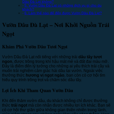
Dâu Đà Lạt không?
5. Vườn Dâu Đà Lạt có những dịch vụ gì cho du
khách?
6. Làm thế nào để đến được Vườn Dâu Đà Lạt?
Vườn Dâu Đà Lạt – Nơi Khởi Nguồn Trái
Ngọt
Khám Phá Vườn Dâu Tươi Ngọt
Vườn Dâu Đà Lạt nổi tiếng với những trái
dâu tây tươi
ngon
, được trồng trong khí hậu mát mẻ và đất đai màu mỡ.
Đây là điểm đến lý tưởng cho những ai yêu thích trái cây và
muốn trải nghiệm cảm giác hái dâu tại vườn. Ngoài việc
thưởng thức
hương vị ngọt ngào
, bạn còn có cơ hội tìm
hiểu quy trình trồng trọt và chăm sóc dâu tây.
Lợi Ích Khi Tham Quan Vườn Dâu
Khi đến thăm vườn dâu, du khách không chỉ được thưởng
thức
trái ngọt
mà còn nhận được nhiều lợi ích khác. Bạn sẽ
có cơ hội thư giãn giữa không gian thiên nhiên trong lành,