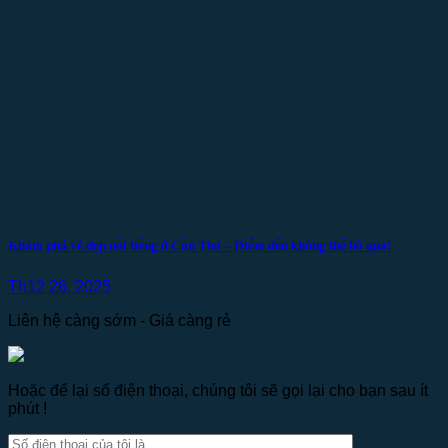
Khám phá vẻ đẹp nổi tiếng ở Cần Thơ – Điểm đến không thể bỏ qua!
Th12 26, 2025
Liên hệ càng sớm - Giá càng rẻ
Hoặc để lại số điện thoại, chúng tôi sẽ gọi lại cho bạn sau ít
phút !