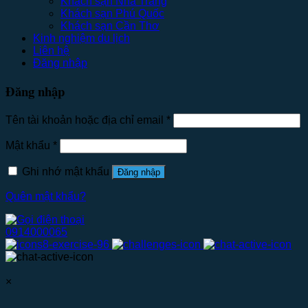
Khách sạn Nha Trang
Khách sạn Phú Quốc
Khách sạn Cần Thơ
Kinh nghiệm du lịch
Liên hệ
Đăng nhập
Đăng nhập
Tên tài khoản hoặc địa chỉ email
*
Mật khẩu
*
Ghi nhớ mật khẩu
Đăng nhập
Quên mật khẩu?
0914000065
×