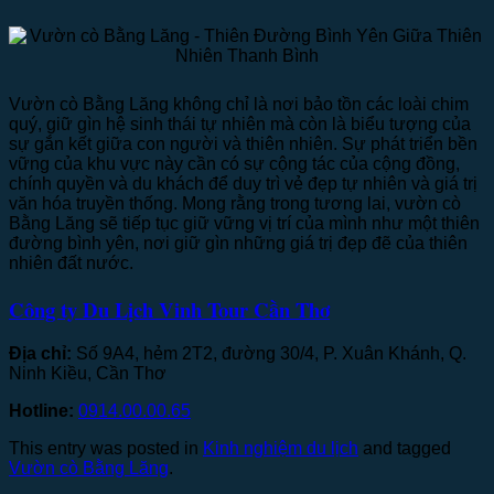
Vườn cò Bằng Lăng không chỉ là nơi bảo tồn các loài chim
quý, giữ gìn hệ sinh thái tự nhiên mà còn là biểu tượng của
sự gắn kết giữa con người và thiên nhiên. Sự phát triển bền
vững của khu vực này cần có sự cộng tác của cộng đồng,
chính quyền và du khách để duy trì vẻ đẹp tự nhiên và giá trị
văn hóa truyền thống. Mong rằng trong tương lai, vườn cò
Bằng Lăng sẽ tiếp tục giữ vững vị trí của mình như một thiên
đường bình yên, nơi giữ gìn những giá trị đẹp đẽ của thiên
nhiên đất nước.
Công ty Du Lịch Vinh Tour Cần Thơ
Địa chỉ:
Số 9A4, hẻm 2T2, đường 30/4, P. Xuân Khánh, Q.
Ninh Kiều, Cần Thơ
Hotline:
0914.00.00.65
This entry was posted in
Kinh nghiệm du lịch
and tagged
Vườn cò Bằng Lăng
.