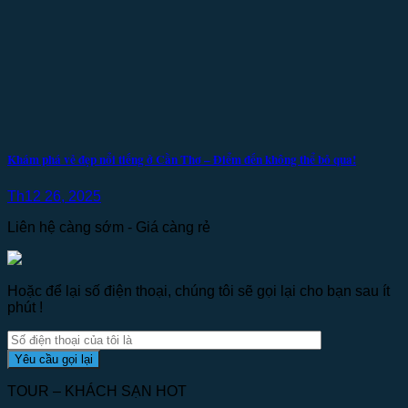
Khám phá vẻ đẹp nổi tiếng ở Cần Thơ – Điểm đến không thể bỏ qua!
Th12 26, 2025
Liên hệ càng sớm - Giá càng rẻ
Hoặc để lại số điện thoại, chúng tôi sẽ gọi lại cho bạn sau ít
phút !
TOUR – KHÁCH SẠN HOT