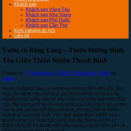
Khách sạn
Khách sạn Vũng Tàu
Khách sạn Nha Trang
Khách sạn Phú Quốc
Khách sạn Cần Thơ
Kinh nghiệm du lịch
Liên hệ
Vườn cò Bằng Lăng – Thiên Đường Bình
Yên Giữa Thiên Nhiên Thanh Bình
Posted on
9 Tháng Mười, 2025
8 Tháng Mười, 2025
by
admin
Vườn cò Bằng Lăng là một trong những điểm đến độc đáo,
hấp dẫn dành cho những ai yêu thiên nhiên và muốn trải
nghiệm cuộc sống bình dị, yên bình của vùng quê miền Bắc.
Nơi đây không chỉ là nơi sinh sống của các loài chim cò mà
còn là nơi giữ gìn nét đẹp văn hóa, phong cảnh tự nhiên
hoang sơ và trong lành. Với cảnh quan thiên nhiên hòa
quyện cùng các hoạt động sinh thái đặc trưng, vườn cò
Bằng Lăng đã trở thành một biểu tượng của sự bình yên và
bền vững trong lòng du khách.