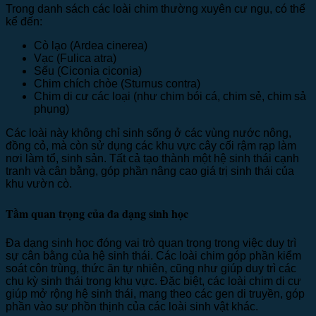
Trong danh sách các loài chim thường xuyên cư ngụ, có thể
kể đến:
Cò lạo (Ardea cinerea)
Vạc (Fulica atra)
Sếu (Ciconia ciconia)
Chim chích chòe (Sturnus contra)
Chim di cư các loại (như chim bói cá, chim sẻ, chim sả
phụng)
Các loài này không chỉ sinh sống ở các vùng nước nông,
đồng cỏ, mà còn sử dụng các khu vực cây cối rậm rạp làm
nơi làm tổ, sinh sản. Tất cả tạo thành một hệ sinh thái cạnh
tranh và cân bằng, góp phần nâng cao giá trị sinh thái của
khu vườn cò.
Tầm quan trọng của đa dạng sinh học
Đa dạng sinh học đóng vai trò quan trọng trong việc duy trì
sự cân bằng của hệ sinh thái. Các loài chim góp phần kiểm
soát côn trùng, thức ăn tự nhiên, cũng như giúp duy trì các
chu kỳ sinh thái trong khu vực. Đặc biệt, các loài chim di cư
giúp mở rộng hệ sinh thái, mang theo các gen di truyền, góp
phần vào sự phồn thịnh của các loài sinh vật khác.