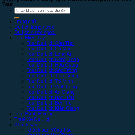
Tour
Tìm
kiếm:
Trang chủ
Du lịch trong nước
Du lịch nước ngoài
Tour Miền Tây
Tour Du Lịch Cần Thơ
Tour Du Lịch Cà Mau
Tour Du Lịch Long An
Tour Du Lịch Đồng Tháp
Tour Du Lịch Hậu Giang
Tour Du Lịch Sóc Trăng
Tour Du Lịch Tiền Giang
Tour Du Lịch Trà Vinh
Tour Du Lịch Vĩnh Long
Tour Du Lịch An Giang
Tour Du Lịch Bạc Liêu
Tour Du Lịch Bến Tre
Tour Du Lịch Kiên Giang
Tour Hành Hương
Thuê Xe Du Lịch
Khách sạn
Khách sạn Vũng Tàu