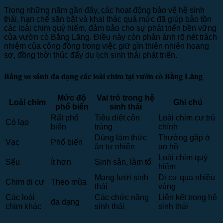
Trong những năm gần đây, các hoạt động bảo vệ hệ sinh
thái, hạn chế săn bắt và khai thác quá mức đã giúp bảo tồn
các loài chim quý hiếm, đảm bảo cho sự phát triển bền vững
của vườn cò Bằng Lăng. Điều này còn phản ánh rõ nét trách
nhiệm của cộng đồng trong việc giữ gìn thiên nhiên hoang
sơ, đồng thời thúc đẩy du lịch sinh thái phát triển.
Bảng so sánh đa dạng các loài chim tại vườn cò Bằng Lăng
Mức độ
Vai trò trong hệ
Loài chim
Ghi chú
phổ biến
sinh thái
Rất phổ
Tiêu diệt côn
Loài chim cư trú
Cò lạo
biến
trùng
chính
Dùng làm thức
Thường gặp ở
Vạc
Phổ biến
ăn tự nhiên
ao hồ
Loài chim quý
Sếu
Ít hơn
Sinh sản, làm tổ
hiếm
Mạng lưới sinh
Di cư qua nhiều
Chim di cư
Theo mùa
thái
vùng
Các loài
Các chức năng
Liên kết trong hệ
đa dạng
chim khác
sinh thái
sinh thái