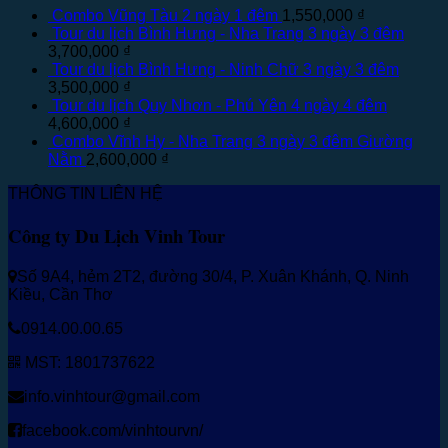
Combo Vũng Tàu 2 ngày 1 đêm
1,550,000
₫
Tour du lịch Bình Hưng - Nha Trang 3 ngày 3 đêm
3,700,000
₫
Tour du lịch Bình Hưng - Ninh Chữ 3 ngày 3 đêm
3,500,000
₫
Tour du lịch Quy Nhơn - Phú Yên 4 ngày 4 đêm
4,600,000
₫
Combo Vĩnh Hy - Nha Trang 3 ngày 3 đêm Giường
Nằm
2,600,000
₫
THÔNG TIN LIÊN HỆ
Công ty Du Lịch Vinh Tour
Số 9A4, hẻm 2T2, đường 30/4, P. Xuân Khánh, Q. Ninh
Kiều, Cần Thơ
0914.00.00.65
MST: 1801737622
info.vinhtour@gmail.com
facebook.com/vinhtourvn/