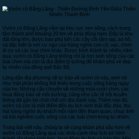
Vườn cò Bằng Lăng nằm tại khu vực ven sông, cách trung
tâm thành phố khoảng 20 km về phía đông nam. Đây là khu
đất rộng lớn, được bao phủ bởi các cây cối rậm rạp, ao hồ,
và đặc biệt là nơi cư ngụ của hàng nghìn con cò, vạc, chim
di cư và các loại chim khác. Được hình thành từ nhiều năm
qua, vườn cò Bằng Lăng không chỉ là nơi sinh sống của các
loài chim mà còn là địa điểm lý tưởng để khám phá vẻ đẹp
tự nhiên của đồng quê Bắc Bộ.
Lòng dân địa phương rất tự hào về vườn cò này, xem nó
như một phần không thể thiếu trong cuộc sống hàng ngày
của họ. Những câu chuyện về những mùa cưới chim, các
hoạt động bảo vệ môi trường, cũng như các lễ hội truyền
thống đã gắn bó chặt chẽ với địa danh này. Thêm vào đó,
vườn cò còn là một điểm đến du lịch sinh thái độc đáo, thu
hút hàng nghìn du khách mỗi năm đến tham quan, chụp ảnh
và trải nghiệm cuộc sống của các loài chim trong tự nhiên.
Trong bài viết này, chúng ta sẽ cùng khám phá sâu hơn về
vườn cò Bằng Lăng qua các khía cạnh như lịch sử hình
thành, đa dạng sinh học, hoạt động du lịch và bảo tồn. Mời