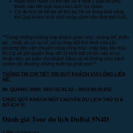
Ngày khởi hành có thể dời lại ít nhất 1 tuần do phụ
thuộc vào kết quả visa của Lãnh Sự Quán.
Cty du lịch sẽ hỗ trợ về thủ tục hồ sơ trong khả năng
khi Quý khách bị từ chối nhập cảnh vào lãnh thổ UAE.
**Trong những trường hợp khách quan như : khủng bố, thiên
tai…hoặc do có sự cố, có sự thay đổi lịch trình của các
phương tiện vận chuyển công cộng như : máy bay, tàu hỏa…
thì Cty sẽ giữ quyền thay đổi lộ trình bất cứ lúc nào vì sự
thuận tiện, an toàn cho khách hàng và sẽ không chịu trách
nhiệm bồi thường những thiệt hại phát sinh**.
THÔNG TIN CHI TIẾT XIN QUÝ KHÁCH VUI LÒNG LIÊN
HỆ:
Mr. QUANG VINH: 0937.02.91.02 – 0914.00.00.65
2
CHÚC QUÝ KHÁCH MỘT CHUYẾN DU LỊCH THÚ VỊ &
BỔ ÍCH !!!
Đánh giá Tour du lịch DuBai 5N4D
5
0%
| 0 đánh giá