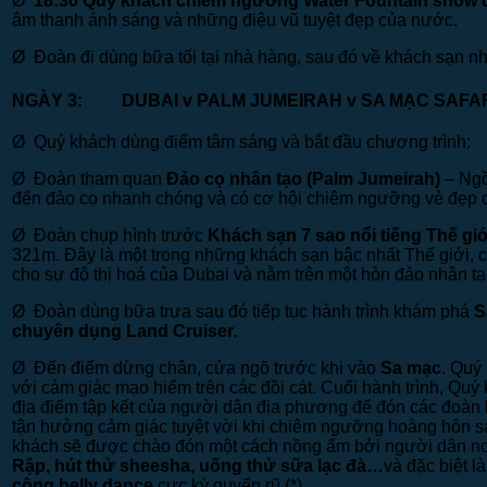
Ø
18:30
Quý khách chiêm ngưỡng Water Fountain show 
âm thanh ánh sáng và những điệu vũ tuyệt đẹp của nước.
Ø Đoàn đi dùng bữa tối tại nhà hàng, sau đó về khách sạn n
NGÀY 3:
DUBAI
v
PALM JUMEIRAH
v
SA MẠC 
Ø Quý khách dùng điểm tâm sáng và bắt đầu chương trình:
Ø Đoàn tham quan
Đảo cọ nhân tạo (Palm Jumeirah)
– Ngồ
đến đảo cọ nhanh chóng và có cơ hội chiêm ngưỡng vẻ đẹp củ
Ø Đoàn chụp hình trước
Khách sạn 7 sao nổi tiếng Thế giớ
321m. Đây là một trong những khách sạn bậc nhất Thế giới, 
cho sự đô thị hoá của Dubai và nằm trên một hòn đảo nhân tạ
Ø Đoàn dùng bữa trưa sau đó tiếp tục hành trình khám phá
S
chuyên dụng Land Cruiser
.
Ø Đến điểm dừng chân, cửa ngõ trước khi vào
Sa mạc
. Quý
với cảm giác mạo hiểm trên các đồi cát. Cuối hành trình, Qu
địa điểm tập kết của người dân địa phương để đón các đoàn 
tận hưởng cảm giác tuyệt vời khi chiêm ngưỡng hoàng hôn s
khách sẽ được chào đón một cách nồng ấm bởi người dân nơ
Rập, hút thử sheesha, uống thử sữa lạc đà…
và đặc biệt l
công belly dance
cực kỳ quyến rũ (*).