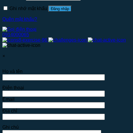
Ghi nhớ mật khẩu
Đăng nhập
Quên mật khẩu?
0914000065
×
Họ và tên
Điện thoại
Email
Địa chỉ
Ghi chú