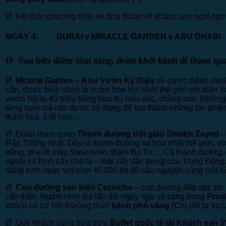
Ø Kết thúc chương trình xe đưa Đoàn về khách sạn nghỉ ngơ
NGÀY 4:
DUBAI
v
MIRACLE GARDEN
v
ABU D
Ø Sau bữa điểm tâm sáng, đoàn khởi hành đi tham qu
Ø
Miracle Garden – Khu Vườn Kỳ Diệu
và được mệnh danh
cằn, được bình chọn là vườn hoa lớn nhất thế giới với diện 
vườn hội tụ 45 triệu bông hoa đủ màu sắc, chủng loại. Nhữn
từng cụm mà còn được sử dụng để tạo thành những tác phẩm 
thảm hoa, ô tô hoa…
Ø Đoàn tham quan
Thánh đường Hồi giáo Sheikh Zayed
–
Rập Thống nhất. Đây là thánh đường xa hoa nhất thế giới, vớ
trắng, pha lê màu Swarovski, thảm Ba Tư… Cả thánh đường c
ngoài có hình cây chà là – loài cây đặc trưng của Trung Đôn
đáng kinh ngạc với hơn 40.000 tín đồ cầu nguyện cùng một lú
Ø
Con đường ven biển Corniche –
con đường đắp dọc bờ bi
cẩn thận, Ngắm nhìn tòa lâu đài nguy nga và sang trọng
Pres
khách có cơ hội thưởng thức
bánh phủ vàng
(Chi phí tự túc)
Ø Quý khách dùng bữa trưa
Buffet quốc tế tại Khách sạn 5