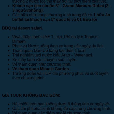
trường 2 nước (có thể thay đổi tại thời điểm xuất vé).
Khách sạn tiêu chuẩn 5* :
Grand Mercure Dubai
(2 –
3 người/phòng).
Các bữa như trong chương trình trong đó có
1 bữa ăn
buffet tại khách sạn 5* quốc tế và 01 Bữa tối
BBQ tại desert safari.
Visa nhập cảnh UAE 1 lượt, Phí du lịch Tourism
Dirham.
Phục vụ Nước uống theo xe trong các ngày du lịch.
Tham quan Đảo Cọ bằng tàu điện 1 lượt
Trải nghiệm taxi nước kiểu Arab – Water taxi.
Xe máy lạnh vận chuyển suốt tuyến.
Vé tham quan như chương trình.
Vé tham quan Miracle Garden.
Trưởng đoàn và HDV địa phương phục vụ suốt tuyến
theo chương trình.
GIÁ TOUR KHÔNG BAO GỒM
:
Hộ chiếu thời hạn không dưới 6 tháng tính từ ngày về.
Các chi phí phát sinh không đề cập trong chương trình.
Vé tham quan các điểm ngoài chương trình.