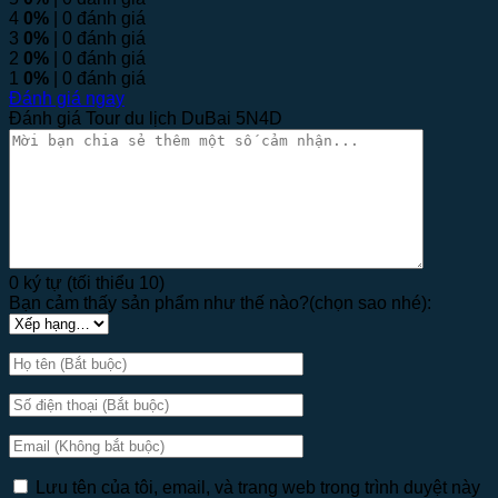
4
0%
| 0 đánh giá
3
0%
| 0 đánh giá
2
0%
| 0 đánh giá
1
0%
| 0 đánh giá
Đánh giá ngay
Đánh giá Tour du lịch DuBai 5N4D
0 ký tự (tối thiểu 10)
Bạn cảm thấy sản phẩm như thế nào?(chọn sao nhé):
Lưu tên của tôi, email, và trang web trong trình duyệt này