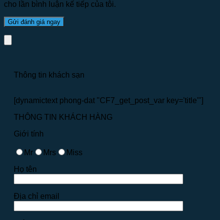
cho lần bình luận kế tiếp của tôi.
Thông tin khách sạn
[dynamictext phong-dat "CF7_get_post_var key='title'"]
THÔNG TIN KHÁCH HÀNG
Giới tính
Mr
Mrs
Miss
Họ tên
Địa chỉ email