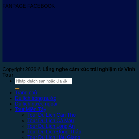
FANPAGE FACEBOOK
Copyright 2026 ©
Lắng nghe cảm xúc trải nghiệm từ Vinh
Tour
Tìm
kiếm:
Trang chủ
Du lịch trong nước
Du lịch nước ngoài
Tour Miền Tây
Tour Du Lịch Cần Thơ
Tour Du Lịch Cà Mau
Tour Du Lịch Long An
Tour Du Lịch Đồng Tháp
Tour Du Lịch Hậu Giang