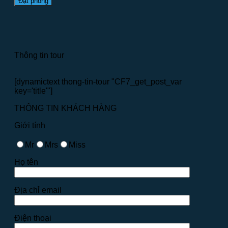
Thông tin tour
[dynamictext thong-tin-tour "CF7_get_post_var
key='title'"]
THÔNG TIN KHÁCH HÀNG
Giới tính
Mr
Mrs
Miss
Họ tên
Địa chỉ email
Điện thoại