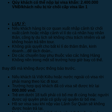
Qúy khách có thể nộp lại visa khẩn: 2.400.000
VNĐ/khách nếu bị từ chối cấp visa lần 1
LƯU Ý:
Nếu khách hàng bị cơ quan xuất nhập cảnh từ chối
xuất cảnh hoặc nhập cảnh vì lí do cá nhân hay nhân
thân, công ty du lịch sẽ không chịu trách nhiệm và sẽ
không hoàn trả tiền tour.
Không giải quyết cho bất kì lí do thăm thân, kinh
doanh…để tách đoàn.
.
Do các chuyến bay phụ thuộc vào các hãng Hàng
Không nên trong một số trường hợp giờ bay có thể.
thay đổi mà không được thông báo trước.
Nếu khách là Việt Kiều hoặc nước ngoài có visa rời
phải mang theo lúc đi tour.
Trường hợp quý khách đã có visa sẽ được trừ lại
0
00.000 vnđ.
Trẻ em dưới 18 tuổi phải có bố mẹ đi cùng hoặc người
được uỷ quyền phải có giấy uỷ quyền từ bố mẹ.
Hồ sơ visa sau khi nộp vào Lãnh Sự Quán sẽ không
được hoàn trả lại.