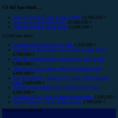
Có thể bạn thích…
Tour Du lịch Đài Loan 5 ngày 4 đêm
13,590,000
₫
Tour du lịch Nhật Bản 5N5D
32,890,000
₫
Tour du lịch Hàn Quốc 4N3D
13,990,000
₫
Có thể bạn thích
Combo Vũng Tàu 2 ngày 1 đêm
1,550,000
₫
Tour du lịch Bình Hưng - Nha Trang 3 ngày 3 đêm
3,700,000
₫
Tour du lịch Bình Hưng - Ninh Chữ 3 ngày 3 đêm
3,500,000
₫
Tour du lịch Quy Nhơn - Phú Yên 4 ngày 4 đêm
4,600,000
₫
Combo Vĩnh Hy - Nha Trang 3 ngày 3 đêm Giường
Nằm
2,600,000
₫
Combo Phan Thiết 3 ngày 3 đêm giường nằm
2,500,000
₫
Combo Đà Lạt 3 ngày 3 đêm Giường Nằm
2,600,000
₫
Tour Đà Nẵng - Hội An 3 ngày 2 đêm
2,590,000
₫
THÔNG TIN LIÊN HỆ