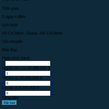
Thời gian
5 ngày 4 đêm
Lịch trình
Hồ Chí Minh - Dubai - Hồ Chí Minh
Vận chuyển
Máy Bay
Ngày khởi hành
Người lớn
30,990,000 đ
(11)
Trẻ em
26,990,000 đ
(6)
Em bé
9,290,000 đ
(2)
Tổng tiền
Đặt tour