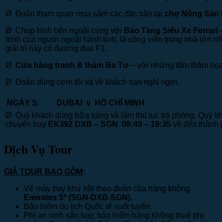
Ø Đoàn tham quan mua sắm các đặc sản tại
chợ Nông Sản 
Ø Chụp hình bên ngoài cùng với
Bảo Tàng Siêu Xe Ferrari
trình của người ngoài hành tinh, là công viên trong nhà lớn nh
giải trí này có đường đua F1.
Ø
Cửa hàng tranh & thảm Ba Tư
– với những tấm thảm họa
Ø Đoàn dùng cơm tối và về khách sạn nghỉ ngơi.
NGÀY 5:
DUBAI
v
HỒ CHÍ 
Ø Quý khách dùng bữa sáng và làm thủ tục trả phòng. Quý khá
chuyến bay
EK392 DXB – SGN 09:40 – 19:35
về đến thành 
Dịch Vụ Tour
GIÁ TOUR BAO GỒM
:
Vé máy bay khứ hồi theo đoàn của hàng không
Emirates 5*
(SGN-
DXB
-SGN).
Bảo hiểm du lịch Quốc tế suốt tuyến.
Phí an ninh sân bay, bảo hiểm hàng không thuế phi