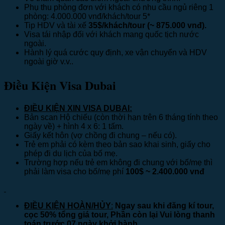
Phụ thu phòng đơn với khách có nhu cầu ngủ riêng 1
phòng: 4.000.000 vnđ/khách/tour 5*
Tip HDV và tài xế
35$/khách/tour (~ 875.000 vnđ).
Visa tái nhập đối với khách mang quốc tịch nước
ngoài.
Hành lý quá cước quy định, xe vận chuyển và HDV
ngoài giờ v.v..
Điều Kiện Visa Dubai
ĐIỀU KIỆN XIN VISA DUBAI:
Bản scan Hộ chiếu (còn thời hạn trên 6 tháng tính theo
ngày về) + hình 4 x 6: 1 tấm.
Giấy kết hôn (vợ chồng đi chung – nếu có).
Trẻ em phải có kèm theo bản sao khai sinh, giấy cho
phép đi du lịch của bố mẹ.
Trường hợp nếu trẻ em không đi chung với bố/mẹ thì
phải làm visa cho bố/mẹ phí
100$ ~ 2.400.000 vnđ
ĐIỀU KIỆN HOÀN/HỦY
:
Ngay sau khi đăng kí tour,
cọc 50% tổng giá tour, Phần còn lại Vui lòng thanh
toán trước 07 ngày khởi hành.