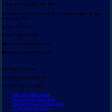
Công ty Du Lịch Vinh Tour
Số 9A4, hẻm 2T2, đường 30/4, P. Xuân Khánh, Q. Ninh
Kiều, Cần Thơ
0914.00.00.65
MST: 1801737622
info.vinhtour@gmail.com
facebook.com/vinhtourvn/
HỖ TRỢ TƯ VẤN
HOTLINE 0914.00.00.65
THÔNG TIN CẦN BIẾT
Điều kiện điều khoản
Phương thức thanh toán
Bảo mật thông tin khách hàng
Chính sách quy định