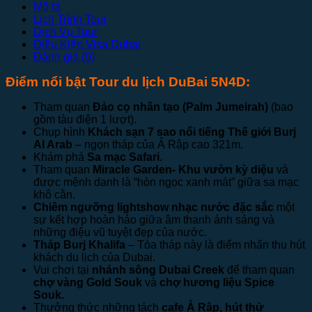
Mô tả
Lịch Trình Tour
Dịch Vụ Tour
Điều Kiện Visa Dubai
Đánh giá (0)
Điểm nổi bật Tour du lịch DuBai 5N4D:
Tham quan
Đảo cọ nhân tạo (Palm Jumeirah)
(bao
gồm tàu điện 1 lượt).
Chụp hình
Khách sạn 7 sao nổi tiếng Thế giới Burj
Al Arab
– ngọn tháp của Ả Rập cao 321m.
Khám phá
Sa mạc Safari
.
Tham quan
Miracle Garden- Khu vườn kỳ diệu
và
được mệnh danh là “hòn ngọc xanh mát” giữa sa mạc
khô cằn.
Chiêm ngưỡng lightshow
nhạc nước
đặc sắc
một
sự kết hợp hoàn hảo giữa âm thanh ánh sáng và
những điệu vũ tuyệt đẹp của nước.
Tháp Burj Khalifa
– Tòa tháp này là điểm nhấn thu hút
khách du lịch của Dubai.
Vui chơi tại
nhánh sông Dubai Creek
để tham quan
chợ vàng Gold Souk
và
chợ hương liệu Spice
Souk.
Thưởng thức những tách
cafe Ả Rập, hút thử