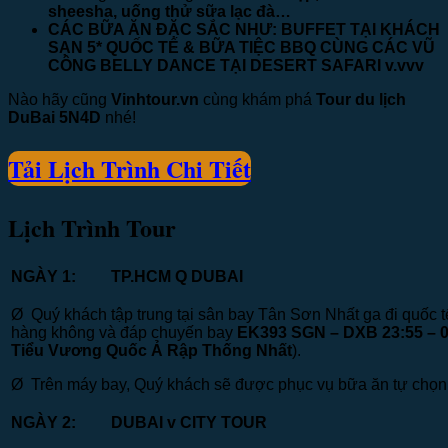
sheesha, uống thử sữa lạc đà…
CÁC BỮA ĂN ĐẶC SẮC NHƯ: BUFFET TẠI KHÁCH
SẠN 5* QUỐC TẾ & BỮA TIỆC BBQ CÙNG CÁC VŨ
CÔNG BELLY DANCE TẠI DESERT SAFARI v.vvv
Nào hãy cũng
Vinhtour.vn
cùng khám phá
Tour du lịch
DuBai 5N4D
nhé!
Tải Lịch Trình Chi Tiết
Lịch Trình Tour
NGÀY 1:
TP.HCM
Q
DUBAI
(Ăn nhẹ t
Ø Quý khách tập trung tại sân bay Tân Sơn Nhất ga đi quốc t
hàng không và đáp chuyến bay
EK393 SGN – DXB 23:55 – 
Tiểu Vương Quốc Ả Rập Thống Nhất
).
Ø Trên máy bay, Quý khách sẽ được phục vụ bữa ăn tự chọn 
NGÀY 2:
DUBAI
v
CITY TO