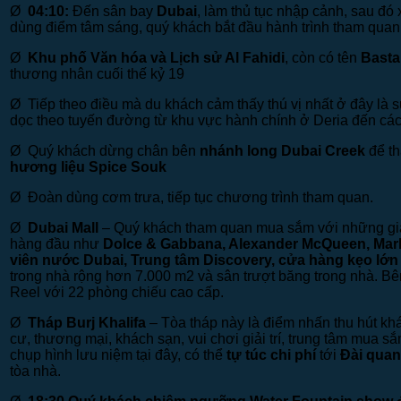
Ø
04:10:
Đến sân bay
Dubai
, làm thủ tục nhập cảnh, sau đ
dùng điểm tâm sáng, quý khách bắt đầu hành trình tham quan
Ø
Khu phố Văn hóa và Lịch sử Al Fahidi
, còn có tên
Basta
thương nhân cuối thế kỷ 19
Ø Tiếp theo điều mà du khách cảm thấy thú vị nhất ở đây là
dọc theo tuyến đường từ khu vực hành chính ở Deria đến cá
Ø Quý khách dừng chân bên
nhánh long
Dubai Creek
để t
hương liệu Spice Souk
Ø Đoàn dùng cơm trưa, tiếp tục chương trình tham quan.
Ø
Dubai Mall
– Quý khách tham quan mua sắm với những gia
hàng đầu như
Dolce & Gabbana, Alexander McQueen, Mar
viên nước Dubai, Trung tâm Discovery, cửa hàng kẹo lớn 
trong nhà rộng hơn 7.000 m2 và sân trượt băng trong nhà. Bê
Reel với 22 phòng chiếu cao cấp.
Ø
Tháp Burj Khalifa
– Tòa tháp này là điểm nhấn thu hút kh
cư, thương mại, khách sạn, vui chơi giải trí, trung tâm mua 
chụp hình lưu niệm tại đây, có thể
tự túc chi phí
tới
Đài quan 
tòa nhà.