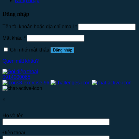
Đăng nhập
Đăng nhập
Tên tài khoản hoặc địa chỉ email
*
Mật khẩu
*
Ghi nhớ mật khẩu
Đăng nhập
Quên mật khẩu?
0914000065
×
Họ và tên
Điện thoại