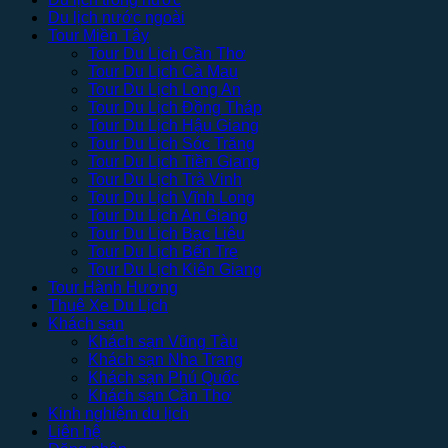
Du lịch nước ngoài
Tour Miền Tây
Tour Du Lịch Cần Thơ
Tour Du Lịch Cà Mau
Tour Du Lịch Long An
Tour Du Lịch Đồng Tháp
Tour Du Lịch Hậu Giang
Tour Du Lịch Sóc Trăng
Tour Du Lịch Tiền Giang
Tour Du Lịch Trà Vinh
Tour Du Lịch Vĩnh Long
Tour Du Lịch An Giang
Tour Du Lịch Bạc Liêu
Tour Du Lịch Bến Tre
Tour Du Lịch Kiên Giang
Tour Hành Hương
Thuê Xe Du Lịch
Khách sạn
Khách sạn Vũng Tàu
Khách sạn Nha Trang
Khách sạn Phú Quốc
Khách sạn Cần Thơ
Kinh nghiệm du lịch
Liên hệ