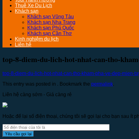
Thuê Xe Du Lịch
Khách sạn
Khách sạn Vũng Tàu
Khách sạn Nha Trang
Khách sạn Phú Quốc
Khách sạn Cần Thơ
Kinh nghiệm du lịch
Liên hệ
top-8-diem-du-lich-hot-nhat-can-tho-kham
top-8-diem-du-lich-hot-nhat-can-tho-kham-pha-ve-dep-mien-t
This entry was posted in . Bookmark the
permalink
.
Liên hệ càng sớm - Giá càng rẻ
Hoặc để lại số điện thoại, chúng tôi sẽ gọi lại cho bạn sau ít ph