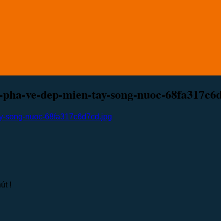
-pha-ve-dep-mien-tay-song-nuoc-68fa317c6
ay-song-nuoc-68fa317c6d7cd.jpg
út !