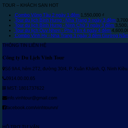
TOUR – KHÁCH SẠN HOT
Combo Vũng Tàu 2 ngày 1 đêm
1,550,000
₫
Tour du lịch Bình Hưng - Nha Trang 3 ngày 3 đêm
3,70
Tour du lịch Bình Hưng - Ninh Chữ 3 ngày 3 đêm
3,500
Tour du lịch Quy Nhơn - Phú Yên 4 ngày 4 đêm
4,600,
Combo Vĩnh Hy - Nha Trang 3 ngày 3 đêm Giường Nằ
THÔNG TIN LIÊN HỆ
Công ty Du Lịch Vinh Tour
Số 9A4, hẻm 2T2, đường 30/4, P. Xuân Khánh, Q. Ninh Kiề
0914.00.00.65
MST: 1801737622
info.vinhtour@gmail.com
facebook.com/vinhtourvn/
HỖ TRỢ TƯ VẤN