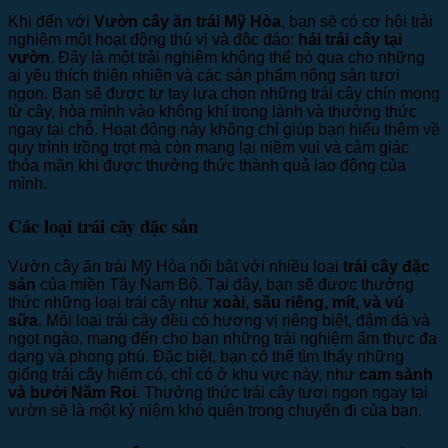
Khi đến với
Vườn cây ăn trái Mỹ Hòa
, bạn sẽ có cơ hội trải
nghiệm một hoạt động thú vị và độc đáo:
hái trái cây tại
vườn
. Đây là một trải nghiệm không thể bỏ qua cho những
ai yêu thích thiên nhiên và các sản phẩm nông sản tươi
ngon. Bạn sẽ được tự tay lựa chọn những trái cây chín mọng
từ cây, hòa mình vào không khí trong lành và thưởng thức
ngay tại chỗ. Hoạt động này không chỉ giúp bạn hiểu thêm về
quy trình trồng trọt mà còn mang lại niềm vui và cảm giác
thỏa mãn khi được thưởng thức thành quả lao động của
mình.
Các loại trái cây đặc sản
Vườn cây ăn trái Mỹ Hòa nổi bật với nhiều loại
trái cây đặc
sản
của miền Tây Nam Bộ. Tại đây, bạn sẽ được thưởng
thức những loại trái cây như
xoài, sầu riêng, mít, và vú
sữa
. Mỗi loại trái cây đều có hương vị riêng biệt, đậm đà và
ngọt ngào, mang đến cho bạn những trải nghiệm ẩm thực đa
dạng và phong phú. Đặc biệt, bạn có thể tìm thấy những
giống trái cây hiếm có, chỉ có ở khu vực này, như
cam sành
và bưởi Năm Roi
. Thưởng thức trái cây tươi ngon ngay tại
vườn sẽ là một kỷ niệm khó quên trong chuyến đi của bạn.