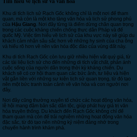
Tìm hiểu về lịch sử và văn hóa
Khu di tích lịch sử Rạch Gốc không chỉ là một nơi để tham
quan, mà còn là một kho tàng văn hóa và lịch sử phong phú
của
Hậu Giang
. Nơi đây từng là điểm dừng chân quan trọng
trong các cuộc kháng chiến chống thực dân Pháp và đế
quốc Mỹ. Việc tìm hiểu về lịch sử của khu vực này sẽ giúp du
khách cảm nhận sâu sắc hơn về những hy sinh của cha ông
và hiểu rõ hơn về nền văn hóa độc đáo của vùng đất này.
Khu di tích Rạch Gốc còn lưu giữ nhiều hiện vật quý giá, từ
các tài liệu lịch sử cho đến những di tích vật chất, phản ánh
cuộc sống của người dân trong thời kỳ kháng chiến. Du
khách sẽ có cơ hội tham quan các bức ảnh, tư liệu và hiện
vật gắn liền với những sự kiện lịch sử quan trọng, từ đó tạo
nên một bức tranh toàn cảnh về văn hóa và con người nơi
đây.
Nơi đây cũng thường xuyên tổ chức các hoạt động văn hóa,
lễ hội mang đậm bản sắc dân tộc, giúp phát huy giá trị văn
hóa truyền thống. Du khách đến Rạch Gốc không chỉ để
tham quan mà còn để trải nghiệm những hoạt động văn hóa
đặc sắc, từ đó tạo nên những kỷ niệm đáng nhớ trong
chuyến hành trình khám phá.