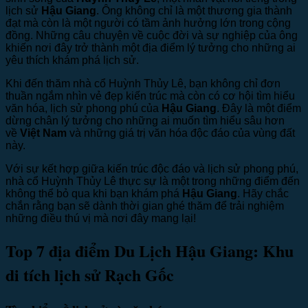
lịch sử
Hậu Giang
. Ông không chỉ là một thương gia thành
đạt mà còn là một người có tầm ảnh hưởng lớn trong cộng
đồng. Những câu chuyện về cuộc đời và sự nghiệp của ông
khiến nơi đây trở thành một địa điểm lý tưởng cho những ai
yêu thích khám phá lịch sử.
Khi đến thăm nhà cổ Huỳnh Thủy Lê, bạn không chỉ đơn
thuần ngắm nhìn vẻ đẹp kiến trúc mà còn có cơ hội tìm hiểu
văn hóa, lịch sử phong phú của
Hậu Giang
. Đây là một điểm
dừng chân lý tưởng cho những ai muốn tìm hiểu sâu hơn
về
Việt Nam
và những giá trị văn hóa độc đáo của vùng đất
này.
Với sự kết hợp giữa kiến trúc độc đáo và lịch sử phong phú,
nhà cổ Huỳnh Thủy Lê thực sự là một trong những điểm đến
không thể bỏ qua khi bạn khám phá
Hậu Giang
. Hãy chắc
chắn rằng bạn sẽ dành thời gian ghé thăm để trải nghiệm
những điều thú vị mà nơi đây mang lại!
Top 7 địa điểm Du Lịch Hậu Giang: Khu
di tích lịch sử Rạch Gốc