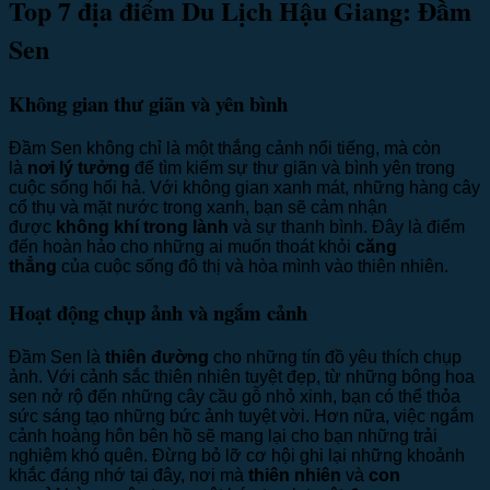
Top 7 địa điểm Du Lịch Hậu Giang: Đầm
Sen
Không gian thư giãn và yên bình
Đầm Sen không chỉ là một thắng cảnh nổi tiếng, mà còn
là
nơi lý tưởng
để tìm kiếm sự thư giãn và bình yên trong
cuộc sống hối hả. Với không gian xanh mát, những hàng cây
cổ thụ và mặt nước trong xanh, bạn sẽ cảm nhận
được
không khí trong lành
và sự thanh bình. Đây là điểm
đến hoàn hảo cho những ai muốn thoát khỏi
căng
thẳng
của cuộc sống đô thị và hòa mình vào thiên nhiên.
Hoạt động chụp ảnh và ngắm cảnh
Đầm Sen là
thiên đường
cho những tín đồ yêu thích chụp
ảnh. Với cảnh sắc thiên nhiên tuyệt đẹp, từ những bông hoa
sen nở rộ đến những cây cầu gỗ nhỏ xinh, bạn có thể thỏa
sức sáng tạo những bức ảnh tuyệt vời. Hơn nữa, việc ngắm
cảnh hoàng hôn bên hồ sẽ mang lại cho bạn những trải
nghiệm khó quên. Đừng bỏ lỡ cơ hội ghi lại những khoảnh
khắc đáng nhớ tại đây, nơi mà
thiên nhiên
và
con