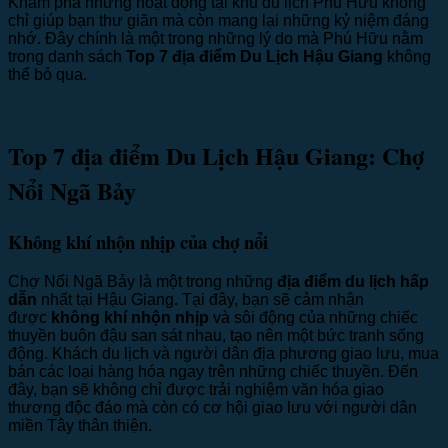
Khám phá những hoạt động tại khu du lịch Phú Hữu không
chỉ giúp bạn thư giãn mà còn mang lại những kỷ niệm đáng
nhớ. Đây chính là một trong những lý do mà Phú Hữu nằm
trong danh sách
Top 7 địa điểm Du Lịch Hậu Giang
không
thể bỏ qua.
Top 7 địa điểm Du Lịch Hậu Giang: Chợ
Nổi Ngã Bảy
Không khí nhộn nhịp của chợ nổi
Chợ Nổi Ngã Bảy là một trong những
địa điểm du lịch hấp
dẫn
nhất tại Hậu Giang. Tại đây, bạn sẽ cảm nhận
được
không khí nhộn nhịp
và sôi động của những chiếc
thuyền buôn đậu san sát nhau, tạo nên một bức tranh sống
động. Khách du lịch và người dân địa phương giao lưu, mua
bán các loại hàng hóa ngay trên những chiếc thuyền. Đến
đây, bạn sẽ không chỉ được trải nghiệm văn hóa giao
thương độc đáo mà còn có cơ hội giao lưu với người dân
miền Tây thân thiện.