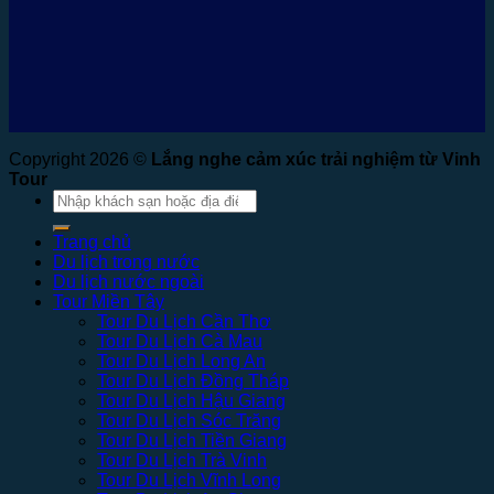
Copyright 2026 ©
Lắng nghe cảm xúc trải nghiệm từ Vinh
Tour
Tìm
kiếm:
Trang chủ
Du lịch trong nước
Du lịch nước ngoài
Tour Miền Tây
Tour Du Lịch Cần Thơ
Tour Du Lịch Cà Mau
Tour Du Lịch Long An
Tour Du Lịch Đồng Tháp
Tour Du Lịch Hậu Giang
Tour Du Lịch Sóc Trăng
Tour Du Lịch Tiền Giang
Tour Du Lịch Trà Vinh
Tour Du Lịch Vĩnh Long