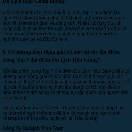
Du Lịch Hậu Giang không?
Việc đặt tour trước cho chuyến đi đến Top 7 địa điểm Du
Lịch Hậu Giang không phải là bắt buộc, nhưng có thể giúp
bạn tiết kiệm thời gian và công sức. Nhiều công ty du lịch
cung cấp dịch vụ tour trọn gói, bao gồm hướng dẫn viên, vé
vào cửa và phương tiện di chuyển, giúp bạn có một trải
nghiệm suôn sẻ và đầy đủ hơn.
6. Có những hoạt động giải trí nào tại các địa điểm
trong Top 7 địa điểm Du Lịch Hậu Giang?
Mỗi địa điểm trong Top 7 địa điểm Du Lịch Hậu Giang đều có
những hoạt động giải trí hấp dẫn. Bạn có thể tham gia các
chuyến đi thuyền trên sông, câu cá, hoặc tham gia vào các lễ
hội văn hóa địa phương. Hãy tận dụng cơ hội này để tìm
hiểu thêm về đời sống và phong tục tập quán của người dân
Hậu Giang!
Hy vọng rằng phần Câu Hỏi Thường Gặp này sẽ giúp bạn
có thêm thông tin hữu ích để lên kế hoạch cho hành trình
khám phá những điều tuyệt vời tại Hậu Giang!
Công Ty Du Lịch Vinh Tour