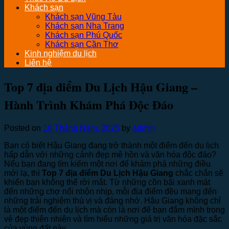
Khách sạn
Khách sạn Vũng Tàu
Khách sạn Nha Trang
Khách sạn Phú Quốc
Khách sạn Cần Thơ
Kinh nghiệm du lịch
Liên hệ
Top 7 địa điểm Du Lịch Hậu Giang –
Hành Trình Khám Phá Độc Đáo
Posted on
16 Tháng Năm, 2025
by
admin
Bạn có biết Hậu Giang đang trở thành một điểm đến du lịch
hấp dẫn với những cảnh đẹp mê hồn và văn hóa độc đáo?
Nếu bạn đang tìm kiếm một nơi để khám phá những điều
mới lạ, thì
Top 7 địa điểm Du Lịch Hậu Giang
chắc chắn sẽ
khiến bạn không thể rời mắt. Từ những cồn bãi xanh mát
đến những chợ nổi nhộn nhịp, mỗi địa điểm đều mang đến
những trải nghiệm thú vị và đáng nhớ. Hậu Giang không chỉ
là một điểm đến du lịch mà còn là nơi để bạn đắm mình trong
vẻ đẹp thiên nhiên và tìm hiểu những giá trị văn hóa đặc sắc
của vùng đất này.