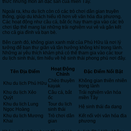
thức những món ăn đặc sản của miền Tây.
Ngoài ra, khu du lịch còn có các trò chơi dân gian truyền
thống, giúp du khách hiểu rõ hơn về văn hóa địa phương.
Các hoạt động như câu cá, bắt ốc hay tham gia vào các trò
chơi tập thể mang lại những trải nghiệm vui vẻ và gắn kết
cho cả gia đình và bạn bè.
Bên cạnh đó, không gian xanh mát của Phú Hữu là nơi lý
tưởng để bạn thư giãn và tận hưởng không khí trong lành.
Những ai yêu thích khám phá có thể tham gia vào các tour
du lịch sinh thái, tìm hiểu về hệ sinh thái phong phú nơi đây.
Hoạt Động
Tên Địa Điểm
Đặc Điểm Nổi Bật
Chính
Chèo thuyền
Không gian thiên nhiên
Khu du lịch Phú Hữu
kayak
trong lành
Khu du lịch Xẻo
Câu cá, bắt
Trải nghiệm văn hóa
Quýt
ốc
miền Tây
Khu du lịch Lung
Tour du lịch
Hệ sinh thái đa dạng
Ngọc Hoàng
sinh thái
Khu du lịch Mương
Trò chơi dân
Kết nối với văn hóa địa
Khai
gian
phương