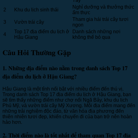
Tây
Nghỉ dưỡng và thưởng thức
2
Khu du lịch sinh thái
ẩm thực
Tham gia hái trái cây tươi
3
Vườn trái cây
ngon
Top 17 địa điểm du lịch ở
Danh sách những nơi
4
Hậu Giang
không thể bỏ qua
Câu Hỏi Thường Gặp
1. Những địa điểm nào nằm trong danh sách Top 17
địa điểm du lịch ở Hậu Giang?
Hậu Giang là một tỉnh nổi bật với nhiều điểm đến thú vị.
Trong danh sách Top 17 địa điểm du lịch ở Hậu Giang, bạn
sẽ tìm thấy những điểm như chợ nổi Ngã Bảy, khu du lịch
Phú Mỹ, và vườn trái cây Mỹ Xương. Mỗi địa điểm mang đến
những trải nghiệm độc đáo, từ văn hóa địa phương đến
thiên nhiên tươi đẹp, khiến chuyến đi của bạn trở nên hoàn
hảo hơn.
2. Thời điểm nào là tốt nhất để tham quan Top 17 địa