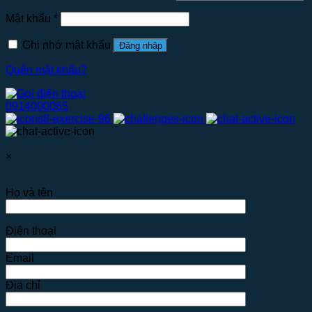
Mật khẩu
*
Ghi nhớ mật khẩu
Đăng nhập
Quên mật khẩu?
0914000065
×
Họ và tên
Điện thoại
Email
Địa chỉ