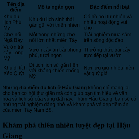
Tên địa
Mô tả ngắn gọn
Đặc điểm nổi bật
điểm
Khu du
Có hồ bơi tự nhiên và
Khu du lịch sinh thái
lịch Phú
nhiều hoạt động vui
gần gũi với thiên nhiên
Mỹ
chơi
Chợ nổi
Một trong những chợ
Trải nghiệm mua sắm
Ngã Bảy
nổi lớn nhất miền Tây
trên sông độc đáo
Vườn trái
Vườn cây ăn trái phong
Thưởng thức trái cây
cây Long
phú, tươi ngon
trực tiếp tại vườn
Mỹ
Di tích lịch sử gắn liền
Khu di tích
Nơi lưu giữ nhiều hiện
với kháng chiến chống
Xẻo Quýt
vật quý giá
Mỹ
Những
địa điểm du lịch ở Hậu Giang
không chỉ mang lại
cho bạn cơ hội thư giãn mà còn giúp bạn tìm hiểu về văn
hóa và lịch sử của vùng đất này. Thăm Hậu Giang, bạn sẽ có
những trải nghiệm đáng nhớ và khám phá vẻ đẹp tiềm ẩn
của miền Tây Nam Bộ.
Khám phá thiên nhiên tuyệt đẹp tại Hậu
Giang