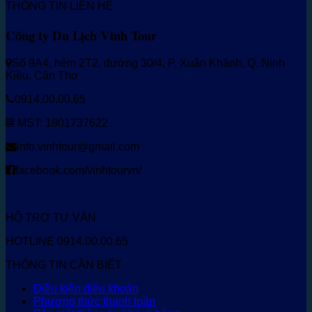
THÔNG TIN LIÊN HỆ
Công ty Du Lịch Vinh Tour
Số 9A4, hẻm 2T2, đường 30/4, P. Xuân Khánh, Q. Ninh
Kiều, Cần Thơ
0914.00.00.65
MST: 1801737622
info.vinhtour@gmail.com
facebook.com/vinhtourvn/
HỖ TRỢ TƯ VẤN
HOTLINE 0914.00.00.65
THÔNG TIN CẦN BIẾT
Điều kiện điều khoản
Phương thức thanh toán