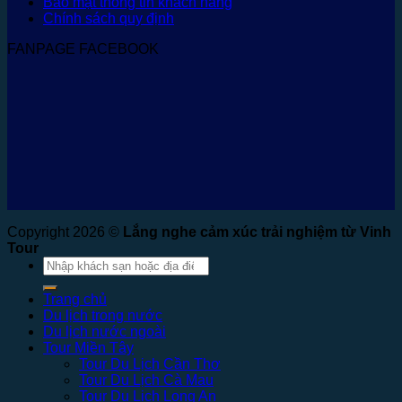
Bảo mật thông tin khách hàng
Chính sách quy định
FANPAGE FACEBOOK
Copyright 2026 ©
Lắng nghe cảm xúc trải nghiệm từ Vinh
Tour
Tìm
kiếm:
Trang chủ
Du lịch trong nước
Du lịch nước ngoài
Tour Miền Tây
Tour Du Lịch Cần Thơ
Tour Du Lịch Cà Mau
Tour Du Lịch Long An