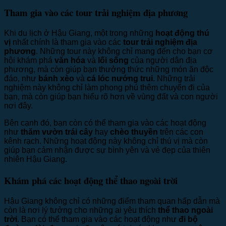
Tham gia vào các tour trải nghiệm địa phương
Khi du lịch ở Hậu Giang, một trong những
hoạt động thú
vị
nhất chính là tham gia vào các
tour trải nghiệm địa
phương
. Những tour này không chỉ mang đến cho bạn cơ
hội khám phá
văn hóa
và
lối sống
của người dân địa
phương, mà còn giúp bạn thưởng thức những món ăn độc
đáo, như
bánh xèo
và
cá lóc nướng trui
. Những trải
nghiệm này không chỉ làm phong phú thêm chuyến đi của
bạn, mà còn giúp bạn hiểu rõ hơn về vùng đất và con người
nơi đây.
Bên cạnh đó, bạn còn có thể tham gia vào các hoạt động
như
thăm vườn trái cây
hay
chèo thuyền
trên các con
kênh rạch. Những hoạt động này không chỉ thú vị mà còn
giúp bạn cảm nhận được sự bình yên và vẻ đẹp của thiên
nhiên Hậu Giang.
Khám phá các hoạt động thể thao ngoài trời
Hậu Giang không chỉ có những điểm tham quan hấp dẫn mà
còn là nơi lý tưởng cho những ai yêu thích
thể thao ngoài
trời
. Bạn có thể tham gia vào các hoạt động như
đi bộ