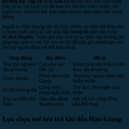
đường dài
,
đạp xe
hoặc
câu cá
tại các khu vực ven sông.
Đây là cơ hội tuyệt vời để bạn kết nối với thiên nhiên, rèn
luyện sức khỏe và thư giãn sau những ngày làm việc căng
thẳng.
Ngoài ra, Hậu Giang còn tổ chức nhiều sự kiện thể thao thú
vị trong suốt năm, từ các giải đấu
bóng đá
đến các cuộc
thi
đua thuyền
. Tham gia vào những sự kiện này không chỉ
giúp bạn giải trí mà còn tạo cơ hội để gặp gỡ và kết bạn với
những người đam mê thể thao khác.
Hoạt động
Địa điểm
Mô tả
Tour trải nghiệm
Các khu vực
Khám phá văn hóa và ẩm
địa phương
dân cư
thực địa phương
Kênh rạch Hậu
Thưởng ngoạn cảnh đẹp
Chèo thuyền
Giang
thiên nhiên
Công viên,
Thể dục, rèn luyện sức
Đi bộ đường dài
rừng ngập mặn
khỏe
Các sự kiện thể
Sân vận động
Kết nối với cộng đồng
thao
địa phương
yêu thể thao
Lựa chọn nơi lưu trú khi đến Hậu Giang