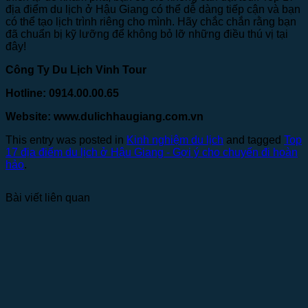
địa điểm du lịch ở Hậu Giang có thể dễ dàng tiếp cận và bạn
có thể tạo lịch trình riêng cho mình. Hãy chắc chắn rằng bạn
đã chuẩn bị kỹ lưỡng để không bỏ lỡ những điều thú vị tại
đây!
Công Ty Du Lịch Vinh Tour
Hotline: 0914.00.00.65
Website: www.dulichhaugiang.com.vn
This entry was posted in
Kinh nghiệm du lịch
and tagged
Top
17 địa điểm du lịch ở Hậu Giang - Gợi ý cho chuyến đi hoàn
hảo
.
Bài viết liên quan