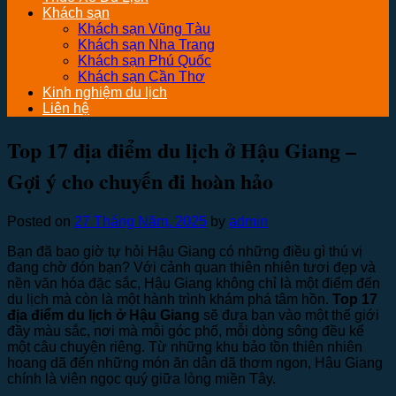
Khách sạn
Khách sạn Vũng Tàu
Khách sạn Nha Trang
Khách sạn Phú Quốc
Khách sạn Cần Thơ
Kinh nghiệm du lịch
Liên hệ
Top 17 địa điểm du lịch ở Hậu Giang –
Gợi ý cho chuyến đi hoàn hảo
Posted on
27 Tháng Năm, 2025
by
admin
Bạn đã bao giờ tự hỏi Hậu Giang có những điều gì thú vị
đang chờ đón bạn? Với cảnh quan thiên nhiên tươi đẹp và
nền văn hóa đặc sắc, Hậu Giang không chỉ là một điểm đến
du lịch mà còn là một hành trình khám phá tâm hồn.
Top 17
địa điểm du lịch ở Hậu Giang
sẽ đưa bạn vào một thế giới
đầy màu sắc, nơi mà mỗi góc phố, mỗi dòng sông đều kể
một câu chuyện riêng. Từ những khu bảo tồn thiên nhiên
hoang dã đến những món ăn dân dã thơm ngon, Hậu Giang
chính là viên ngọc quý giữa lòng miền Tây.