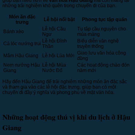
giúp bạn hiểu hơn về
văn hóa Hậu Giang
mà còn mang lại
những trải nghiệm khó quên trong chuyến đi của bạn.
Món ăn đặc
Lễ hội nổi bật
Phong tục tập quán
trưng
Lễ hội Cầu
Tụ tập cầu nguyện cho
Bánh xèo
Ngư
mùa màng
Lễ hội Đình
Biểu diễn văn nghệ
Cá lóc nướng trui
Thần
truyền thống
Giao lưu văn hóa cộng
Mắm Hậu Giang
Lễ hội Lúa Mới
đồng
Nem nướng Hậu
Lễ hội Mùa
Các hoạt động chào đón
Giang
Nước Đổ
năm mới
Hãy đến Hậu Giang để trải nghiệm những món ăn đặc sắc
và tham gia vào các lễ hội đặc trưng, giúp bạn có một
chuyến đi đầy ý nghĩa và phong phú về mặt văn hóa.
Những hoạt động thú vị khi du lịch ở Hậu
Giang