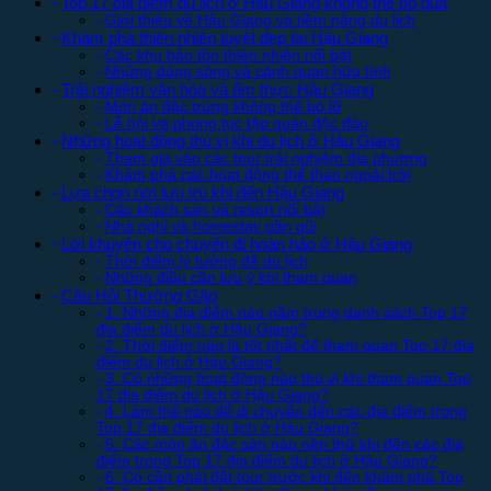
Top 17 địa điểm du lịch ở Hậu Giang không thể bỏ qua
Giới thiệu về Hậu Giang và tiềm năng du lịch
Khám phá thiên nhiên tuyệt đẹp tại Hậu Giang
Các khu bảo tồn thiên nhiên nổi bật
Những dòng sông và cảnh quan hữu tình
Trải nghiệm văn hóa và ẩm thực Hậu Giang
Món ăn đặc trưng không thể bỏ lỡ
Lễ hội và phong tục tập quán độc đáo
Những hoạt động thú vị khi du lịch ở Hậu Giang
Tham gia vào các tour trải nghiệm địa phương
Khám phá các hoạt động thể thao ngoài trời
Lựa chọn nơi lưu trú khi đến Hậu Giang
Các khách sạn và resort nổi bật
Nhà nghỉ và homestay gần gũi
Lời khuyên cho chuyến đi hoàn hảo ở Hậu Giang
Thời điểm lý tưởng để du lịch
Những điều cần lưu ý khi tham quan
Câu Hỏi Thường Gặp
1. Những địa điểm nào nằm trong danh sách Top 17
địa điểm du lịch ở Hậu Giang?
2. Thời điểm nào là tốt nhất để tham quan Top 17 địa
điểm du lịch ở Hậu Giang?
3. Có những hoạt động nào thú vị khi tham quan Top
17 địa điểm du lịch ở Hậu Giang?
4. Làm thế nào để di chuyển đến các địa điểm trong
Top 17 địa điểm du lịch ở Hậu Giang?
5. Các món ăn đặc sản nào nên thử khi đến các địa
điểm trong Top 17 địa điểm du lịch ở Hậu Giang?
6. Có cần phải đặt tour trước khi đến khám phá Top