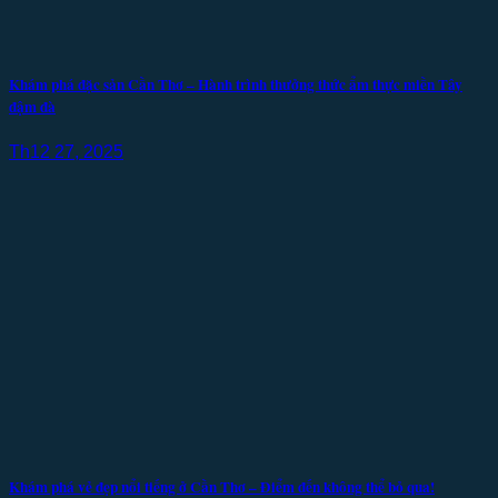
Khám phá đặc sản Cần Thơ – Hành trình thưởng thức ẩm thực miền Tây
đậm đà
Th12 27, 2025
Khám phá vẻ đẹp nổi tiếng ở Cần Thơ – Điểm đến không thể bỏ qua!