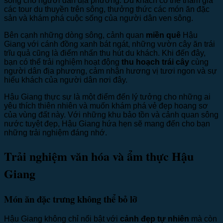
sống cho người dân địa phương. Du khách có thể tham gia
các tour du thuyền trên sông, thưởng thức các món ăn đặc
sản và khám phá cuộc sống của người dân ven sông.
Bên cạnh những dòng sông, cảnh quan
miền quê
Hậu
Giang với cánh đồng xanh bát ngát, những vườn cây ăn trái
trĩu quả cũng là điểm nhấn thu hút du khách. Khi đến đây,
bạn có thể trải nghiệm hoạt động
thu hoạch trái cây
cùng
người dân địa phương, cảm nhận hương vị tươi ngon và sự
hiếu khách của người dân nơi đây.
Hậu Giang thực sự là một điểm đến lý tưởng cho những ai
yêu thích thiên nhiên và muốn khám phá vẻ đẹp hoang sơ
của vùng đất này. Với những khu bảo tồn và cảnh quan sông
nước tuyệt đẹp, Hậu Giang hứa hẹn sẽ mang đến cho bạn
những trải nghiệm đáng nhớ.
Trải nghiệm văn hóa và ẩm thực Hậu
Giang
Món ăn đặc trưng không thể bỏ lỡ
Hậu Giang không chỉ nổi bật với
cảnh đẹp tự nhiên
mà còn