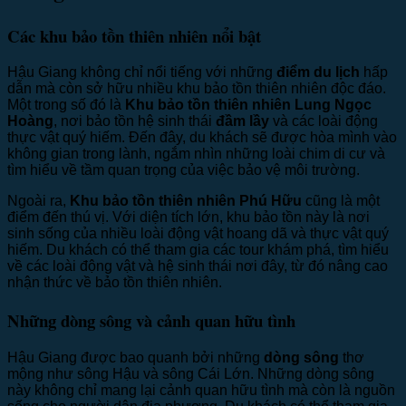
Các khu bảo tồn thiên nhiên nổi bật
Hậu Giang không chỉ nổi tiếng với những
điểm du lịch
hấp
dẫn mà còn sở hữu nhiều khu bảo tồn thiên nhiên độc đáo.
Một trong số đó là
Khu bảo tồn thiên nhiên Lung Ngọc
Hoàng
, nơi bảo tồn hệ sinh thái
đầm lầy
và các loài động
thực vật quý hiếm. Đến đây, du khách sẽ được hòa mình vào
không gian trong lành, ngắm nhìn những loài chim di cư và
tìm hiểu về tầm quan trọng của việc bảo vệ môi trường.
Ngoài ra,
Khu bảo tồn thiên nhiên Phú Hữu
cũng là một
điểm đến thú vị. Với diện tích lớn, khu bảo tồn này là nơi
sinh sống của nhiều loài động vật hoang dã và thực vật quý
hiếm. Du khách có thể tham gia các tour khám phá, tìm hiểu
về các loài động vật và hệ sinh thái nơi đây, từ đó nâng cao
nhận thức về bảo tồn thiên nhiên.
Những dòng sông và cảnh quan hữu tình
Hậu Giang được bao quanh bởi những
dòng sông
thơ
mộng như sông Hậu và sông Cái Lớn. Những dòng sông
này không chỉ mang lại cảnh quan hữu tình mà còn là nguồn