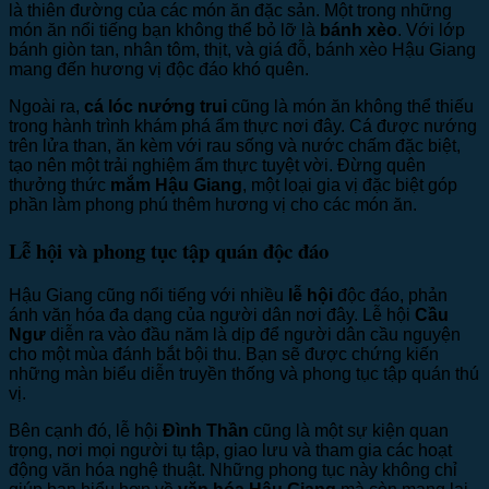
là thiên đường của các món ăn đặc sản. Một trong những
món ăn nổi tiếng bạn không thể bỏ lỡ là
bánh xèo
. Với lớp
bánh giòn tan, nhân tôm, thịt, và giá đỗ, bánh xèo Hậu Giang
mang đến hương vị độc đáo khó quên.
Ngoài ra,
cá lóc nướng trui
cũng là món ăn không thể thiếu
trong hành trình khám phá ẩm thực nơi đây. Cá được nướng
trên lửa than, ăn kèm với rau sống và nước chấm đặc biệt,
tạo nên một trải nghiệm ẩm thực tuyệt vời. Đừng quên
thưởng thức
mắm Hậu Giang
, một loại gia vị đặc biệt góp
phần làm phong phú thêm hương vị cho các món ăn.
Lễ hội và phong tục tập quán độc đáo
Hậu Giang cũng nổi tiếng với nhiều
lễ hội
độc đáo, phản
ánh văn hóa đa dạng của người dân nơi đây. Lễ hội
Cầu
Ngư
diễn ra vào đầu năm là dịp để người dân cầu nguyện
cho một mùa đánh bắt bội thu. Bạn sẽ được chứng kiến
những màn biểu diễn truyền thống và phong tục tập quán thú
vị.
Bên cạnh đó, lễ hội
Đình Thần
cũng là một sự kiện quan
trọng, nơi mọi người tụ tập, giao lưu và tham gia các hoạt
động văn hóa nghệ thuật. Những phong tục này không chỉ