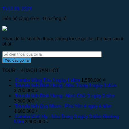
Th12 26, 2025
Liên hệ càng sớm - Giá càng rẻ
Hoặc để lại số điện thoại, chúng tôi sẽ gọi lại cho bạn sau ít
phút !
TOUR – KHÁCH SẠN HOT
Combo Vũng Tàu 2 ngày 1 đêm
1,550,000
₫
Tour du lịch Bình Hưng - Nha Trang 3 ngày 3 đêm
3,700,000
₫
Tour du lịch Bình Hưng - Ninh Chữ 3 ngày 3 đêm
3,500,000
₫
Tour du lịch Quy Nhơn - Phú Yên 4 ngày 4 đêm
4,600,000
₫
Combo Vĩnh Hy - Nha Trang 3 ngày 3 đêm Giường
Nằm
2,600,000
₫