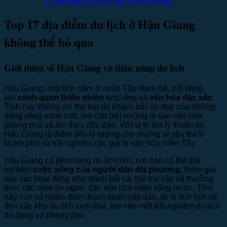
17 địa điểm du lịch ở Hậu Giang không?
Top 17 địa điểm du lịch ở Hậu Giang
không thể bỏ qua
Giới thiệu về Hậu Giang và tiềm năng du lịch
Hậu Giang, một tỉnh nằm ở miền Tây Nam Bộ, nổi tiếng
với
cảnh quan thiên nhiên
tươi đẹp và
văn hóa đặc sắc
.
Tỉnh này không chỉ thu hút du khách bởi vẻ đẹp của những
dòng sông xanh mát, mà còn bởi những di sản văn hóa
phong phú và ẩm thực độc đáo. Với vị trí địa lý thuận lợi,
Hậu Giang là điểm đến lý tưởng cho những ai yêu thích
khám phá và trải nghiệm các giá trị văn hóa miền Tây.
Hậu Giang có tiềm năng du lịch lớn, nơi bạn có thể trải
nghiệm
cuộc sống của người dân địa phương
, tham gia
vào các hoạt động như đánh bắt cá, hái trái cây và thưởng
thức các món ăn ngon, đặc sản của miền sông nước. Tỉnh
này còn có nhiều điểm tham quan hấp dẫn, từ di tích lịch sử
đến các khu du lịch sinh thái, tạo nên một trải nghiệm du lịch
đa dạng và phong phú.