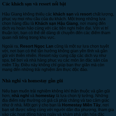
Các khách sạn và resort nổi bật
Hậu Giang không thiếu các
khách sạn
và
resort
chất lượng,
phục vụ mọi nhu cầu của du khách. Một trong những lựa
chọn hàng đầu là
Khách sạn Hậu Giang
, nơi mang đến
dịch vụ hoàn hảo cùng với các tiện nghi hiện đại. Với vị trí
thuận lợi, bạn có thể dễ dàng di chuyển đến các điểm tham
quan nổi tiếng trong khu vực.
Ngoài ra,
Resort Ngọc Lan
cũng là một sự lựa chọn tuyệt
vời, nơi bạn có thể tận hưởng không gian yên tĩnh và gần
gũi với thiên nhiên. Resort này cung cấp các dịch vụ như
spa, bể bơi và nhà hàng phục vụ các món ăn đặc sản của
miền Tây. Điều này không chỉ giúp bạn thư giãn mà còn
mang đến những trải nghiệm ẩm thực độc đáo.
Nhà nghỉ và homestay gần gũi
Nếu bạn muốn trải nghiệm không khí thân thuộc và gần gũi
hơn,
nhà nghỉ
và
homestay
là lựa chọn lý tưởng. Những
địa điểm này thường có giá cả phải chăng và tạo cảm giác
như ở nhà. Một gợi ý cho bạn là
Homestay Miền Tây
, nơi
bạn sẽ được sống cùng với người dân địa phương, tham gia
vào các hoạt động hàng ngày và khám phá văn hóa đặc