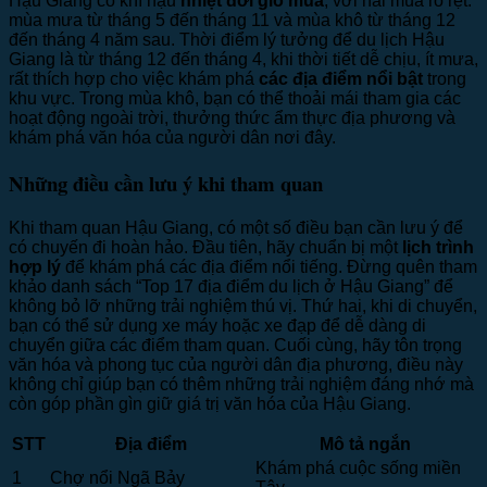
Hậu Giang có khí hậu
nhiệt đới gió mùa
, với hai mùa rõ rệt:
mùa mưa từ tháng 5 đến tháng 11 và mùa khô từ tháng 12
đến tháng 4 năm sau. Thời điểm lý tưởng để du lịch Hậu
Giang là từ tháng 12 đến tháng 4, khi thời tiết dễ chịu, ít mưa,
rất thích hợp cho việc khám phá
các địa điểm nổi bật
trong
khu vực. Trong mùa khô, bạn có thể thoải mái tham gia các
hoạt động ngoài trời, thưởng thức ẩm thực địa phương và
khám phá văn hóa của người dân nơi đây.
Những điều cần lưu ý khi tham quan
Khi tham quan Hậu Giang, có một số điều bạn cần lưu ý để
có chuyến đi hoàn hảo. Đầu tiên, hãy chuẩn bị một
lịch trình
hợp lý
để khám phá các địa điểm nổi tiếng. Đừng quên tham
khảo danh sách “Top 17 địa điểm du lịch ở Hậu Giang” để
không bỏ lỡ những trải nghiệm thú vị. Thứ hai, khi di chuyển,
bạn có thể sử dụng xe máy hoặc xe đạp để dễ dàng di
chuyển giữa các điểm tham quan. Cuối cùng, hãy tôn trọng
văn hóa và phong tục của người dân địa phương, điều này
không chỉ giúp bạn có thêm những trải nghiệm đáng nhớ mà
còn góp phần gìn giữ giá trị văn hóa của Hậu Giang.
STT
Địa điểm
Mô tả ngắn
Khám phá cuộc sống miền
1
Chợ nổi Ngã Bảy