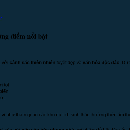
?
ững điểm nổi bật
, với
cảnh sắc thiên nhiên
tuyệt đẹp và
văn hóa độc đáo
. Dư
i tốt
biển
ước
g
 vị
như tham quan các khu du lịch sinh thái, thưởng thức ẩm th
mà còn bởi
nền văn hóa phong phú
với những lễ hội đặc sắc.