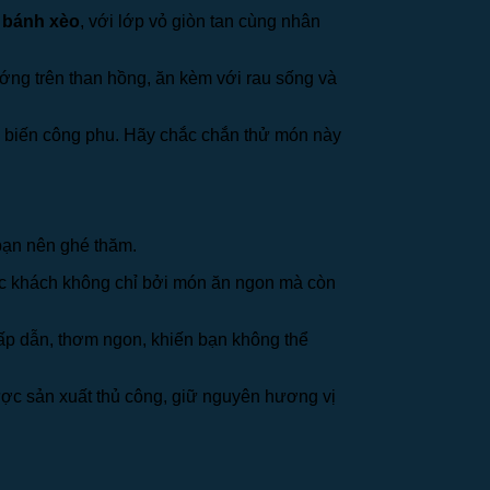
à
bánh xèo
, với lớp vỏ giòn tan cùng nhân
ng trên than hồng, ăn kèm với rau sống và
ế biến công phu. Hãy chắc chắn thử món này
 bạn nên ghé thăm.
hực khách không chỉ bởi món ăn ngon mà còn
ấp dẫn, thơm ngon, khiến bạn không thể
c sản xuất thủ công, giữ nguyên hương vị