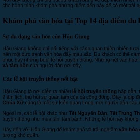
cho hành trình khám phá những điểm đến này để có một trải n
Khám phá văn hóa tại Top 14 địa điểm du 
Sự đa dạng văn hóa của Hậu Giang
Hậu Giang không chỉ nổi tiếng với cảnh quan thiên nhiên tươi
nên một bức tranh văn hóa đầy màu sắc. Du khách có thể c
phục hay những buổi lễ hội truyền thống. Những nét văn hóa 
và tâm hồn
của người dân nơi đây.
Các lễ hội truyền thống nổi bật
Hậu Giang là nơi diễn ra nhiều
lễ hội truyền thống
hấp dẫn, t
9 âm lịch, thu hút sự quan tâm của cả cộng đồng. Đây là dịp đ
Chúa Xứ
cũng là một sự kiện quan trọng, nơi người dân cầu
Ngoài ra, các lễ hội khác như
Tết Nguyên Đán
,
Tết Trung T
truyền thống như múa lân, làm bánh. Những lễ hội này không 
Hãy đến với Hậu Giang để khám phá và trải nghiệm
văn hóa 
tượng khó quên.