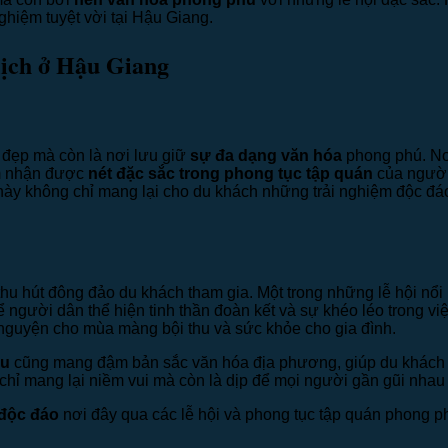
ghiệm tuyệt vời tại Hậu Giang.
lịch ở Hậu Giang
 đẹp mà còn là nơi lưu giữ
sự đa dạng văn hóa
phong phú. Nơi
ảm nhận được
nét đặc sắc trong phong tục tập quán
của người
này không chỉ mang lại cho du khách những trải nghiệm độc đá
hu hút đông đảo du khách tham gia. Một trong những lễ hội nổi b
ể người dân thể hiện tinh thần đoàn kết và sự khéo léo trong vi
 nguyện cho mùa màng bội thu và sức khỏe cho gia đình.
hu
cũng mang đậm bản sắc văn hóa địa phương, giúp du khách c
chỉ mang lại niềm vui mà còn là dịp để mọi người gần gũi nhau 
độc đáo
nơi đây qua các lễ hội và phong tục tập quán phong p