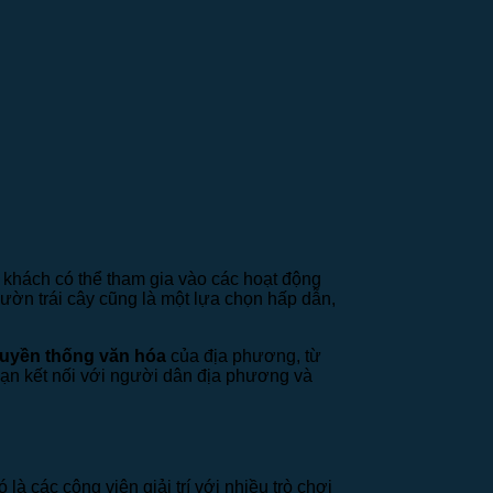
 khách có thể tham gia vào các hoạt động
ườn trái cây cũng là một lựa chọn hấp dẫn,
ruyền thống văn hóa
của địa phương, từ
ạn kết nối với người dân địa phương và
 là các công viên giải trí với nhiều trò chơi