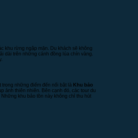
ác khu rừng ngập mặn. Du khách sẽ không
ải dài trên những cánh đồng lúa chín vàng.
y.
t trong những điểm đến nổi bật là
Khu bảo
ụp ảnh thiên nhiên. Bên cạnh đó, các tour du
. Những khu bảo tồn này không chỉ thu hút