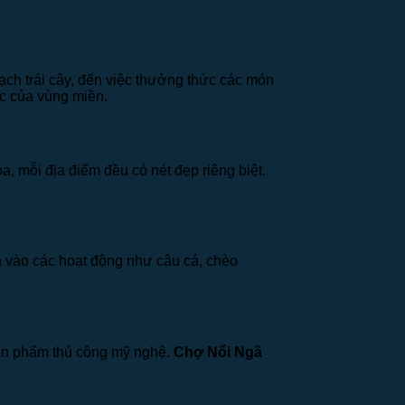
ch trái cây, đến việc thưởng thức các món
c của vùng miền.
, mỗi địa điểm đều có nét đẹp riêng biệt.
ia vào các hoạt động như câu cá, chèo
sản phẩm thủ công mỹ nghệ.
Chợ Nổi Ngã