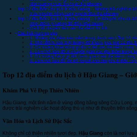
Nơi thưởng thức ẩm thực địa phương
Top 12 địa điểm du lịch ở Hậu Giang – Những trải nghiệm k
Trải nghiệm sống cùng người dân địa phương
Top 12 địa điểm du lịch ở Hậu Giang – Lời khuyên cho du k
Thời điểm lý tưởng để đến Hậu Giang
Cách di chuyển đến các địa điểm du lịch
Câu hỏi thường gặp
1. Những địa điểm nào nằm trong danh sách Top 12 địa
2. Thời điểm nào là lý tưởng để khám phá Top 12 địa đ
3. Có những hoạt động gì thú vị tại các địa điểm trong
4. Làm thế nào để di chuyển giữa các địa điểm trong T
5. Có những lưu ý gì khi tham quan các địa điểm trong
6. Làm thế nào để lên kế hoạch cho chuyến đi đến Top 
Top 12 địa điểm du lịch ở Hậu Giang – Giớ
Khám Phá Vẻ Đẹp Thiên Nhiên
Hậu Giang, một tỉnh nằm ở vùng đồng bằng sông Cửu Long, nổ
được trải nghiệm các hoạt động thú vị như đi thuyền trên sôn
Văn Hóa và Lịch Sử Đặc Sắc
Không chỉ có thiên nhiên tươi đẹp,
Hậu Giang
còn là nơi lưu g