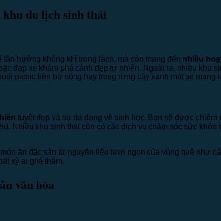
khu du lịch sinh thái
 để tận hưởng không khí trong lành, mà còn mang đến
nhiều hoạt
ặc đạp xe khám phá cảnh đẹp tự nhiên. Ngoài ra, nhiều khu sinh
buổi picnic bên bờ sông hay trong rừng cây xanh mát sẽ mang l
hiên
tuyệt đẹp và sự đa dạng về sinh học. Bạn sẽ được chiê
hú. Nhiều khu sinh thái còn có các dịch vụ chăm sóc sức khỏe 
ón ăn đặc sản từ nguyên liệu tươi ngon của vùng quê như cá ló
ất kỳ ai ghé thăm.
sản văn hóa