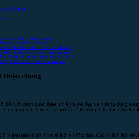
hông thể quên
hách
 điểm du lịch ở Hậu Giang?
iểm du lịch ở Hậu Giang?
 Top 12 địa điểm du lịch ở Hậu Giang?
op 12 địa điểm du lịch ở Hậu Giang?
 Top 12 địa điểm du lịch ở Hậu Giang?
12 địa điểm du lịch ở Hậu Giang?
i thiệu chung
i bật với cảnh quan thiên nhiên tuyệt đẹp và những dòng sôn
g, tham quan các vườn cây ăn trái và thưởng thức đặc sản địa 
iữ nhiều giá trị văn hóa và lịch sử độc đáo. Các di tích lịch sử,