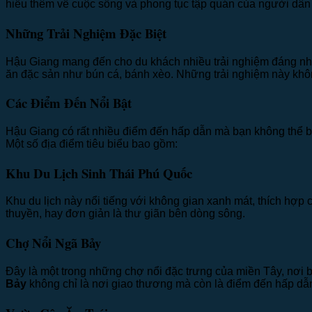
hiểu thêm về cuộc sống và phong tục tập quán của người dân 
Những Trải Nghiệm Đặc Biệt
Hậu Giang mang đến cho du khách nhiều trải nghiệm đáng nhớ
ăn đặc sản như bún cá, bánh xèo. Những trải nghiệm này khô
Các Điểm Đến Nổi Bật
Hậu Giang có rất nhiều điểm đến hấp dẫn mà bạn không thể bỏ l
Một số địa điểm tiêu biểu bao gồm:
Khu Du Lịch Sinh Thái Phú Quốc
Khu du lịch này nổi tiếng với không gian xanh mát, thích hợp
thuyền, hay đơn giản là thư giãn bên dòng sông.
Chợ Nổi Ngã Bảy
Đây là một trong những chợ nổi đặc trưng của miền Tây, nơ
Bảy
không chỉ là nơi giao thương mà còn là điểm đến hấp dẫ