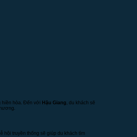
g hiền hòa. Đến với
Hậu Giang
, du khách sẽ
phương.
 lễ hội truyền thống sẽ giúp du khách tìm