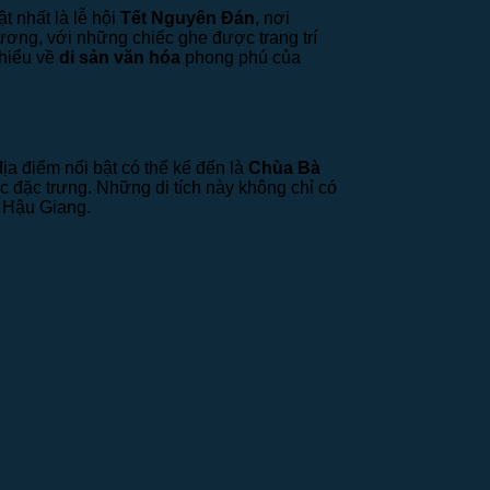
t nhất là lễ hội
Tết Nguyên Đán
, nơi
ương, với những chiếc ghe được trang trí
 hiểu về
di sản văn hóa
phong phú của
địa điểm nổi bật có thể kể đến là
Chùa Bà
ic đặc trưng. Những di tích này không chỉ có
 Hậu Giang.