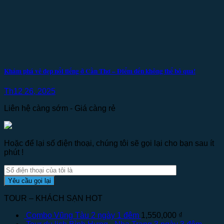
Khám phá vẻ đẹp nổi tiếng ở Cần Thơ – Điểm đến không thể bỏ qua!
Th12 26, 2025
Liên hệ càng sớm - Giá càng rẻ
Hoặc để lại số điện thoại, chúng tôi sẽ gọi lại cho bạn sau ít
phút !
TOUR – KHÁCH SẠN HOT
Combo Vũng Tàu 2 ngày 1 đêm
1,550,000
₫