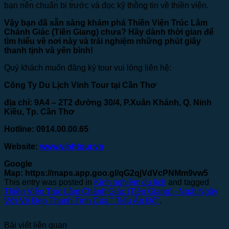
bạn nên chuẩn bị trước và đọc kỹ thông tin về thiền viện.
Vậy bạn đã sẵn sàng khám phá Thiền Viện Trúc Lâm
Chánh Giác (Tiền Giang) chưa? Hãy dành thời gian để
tìm hiểu về nơi này và trải nghiệm những phút giây
thanh tịnh và yên bình!
Quý khách muốn đăng ký tour vui lòng liên hệ:
Công Ty Du Lịch Vinh Tour tại Cần Thơ
địa chỉ: 9A4 – 2T2 đường 30/4, P.Xuân Khánh, Q. Ninh
Kiều, Tp. Cần Thơ
Hotline: 0914.00.00.65
Website:
www.vinhtour.vn
Google
Map:
https://maps.app.goo.gl/qG2qjVdVcPNMm9vw5
This entry was posted in
Kinh nghiệm du lịch
and tagged
Thiền Viện Trúc Lâm Chánh Giác (Tiền Giang) - Ngất Ngây
Với Vẻ Đẹp Thanh Tịnh Của " Tiểu Ấn Độ"
.
Bài viết liên quan