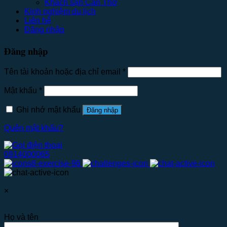
Khách sạn Cần Thơ
Kinh nghiệm du lịch
Liên hệ
Đăng nhập
Đăng nhập
Tên tài khoản hoặc địa chỉ email
*
Mật khẩu
*
Ghi nhớ mật khẩu
Đăng nhập
Quên mật khẩu?
0914000065
×
Họ và tên