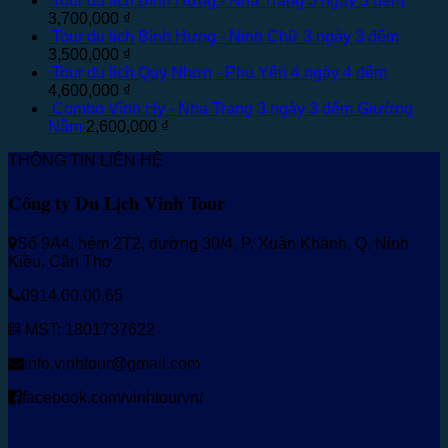
Tour du lịch Bình Hưng - Nha Trang 3 ngày 3 đêm
3,700,000
₫
Tour du lịch Bình Hưng - Ninh Chữ 3 ngày 3 đêm
3,500,000
₫
Tour du lịch Quy Nhơn - Phú Yên 4 ngày 4 đêm
4,600,000
₫
Combo Vĩnh Hy - Nha Trang 3 ngày 3 đêm Giường
Nằm
2,600,000
₫
THÔNG TIN LIÊN HỆ
Công ty Du Lịch Vinh Tour
Số 9A4, hẻm 2T2, đường 30/4, P. Xuân Khánh, Q. Ninh
Kiều, Cần Thơ
0914.00.00.65
MST: 1801737622
info.vinhtour@gmail.com
facebook.com/vinhtourvn/