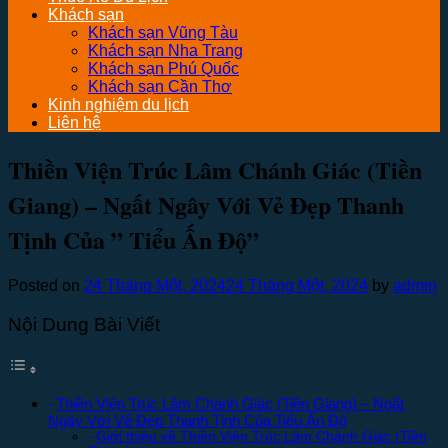
Khách sạn
Khách sạn Vũng Tàu
Khách sạn Nha Trang
Khách sạn Phú Quốc
Khách sạn Cần Thơ
Kinh nghiệm du lịch
Liên hệ
Thiền Viện Trúc Lâm Chánh Giác (Tiền
Giang) – Ngất Ngây Với Vẻ Đẹp Thanh
Tịnh Của ” Tiểu Ấn Độ”
Posted on
24 Tháng Một, 2024
24 Tháng Một, 2024
by
admin
Nội Dung Bài Viết
Thiền Viện Trúc Lâm Chánh Giác (Tiền Giang) – Ngất
Ngây Với Vẻ Đẹp Thanh Tịnh Của Tiểu Ấn Độ
Giới thiệu về Thiền Viện Trúc Lâm Chánh Giác (Tiền