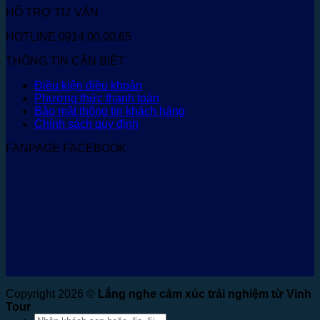
HỖ TRỢ TƯ VẤN
HOTLINE 0914.00.00.65
THÔNG TIN CẦN BIẾT
Điều kiện điều khoản
Phương thức thanh toán
Bảo mật thông tin khách hàng
Chính sách quy định
FANPAGE FACEBOOK
Copyright 2026 ©
Lắng nghe cảm xúc trải nghiệm từ Vinh
Tour
Tìm