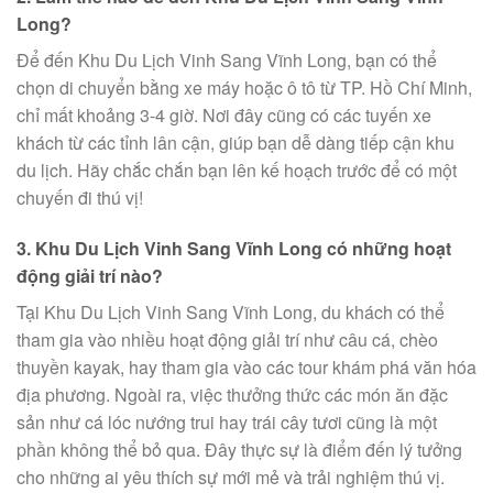
Long?
Để đến Khu Du Lịch Vinh Sang Vĩnh Long, bạn có thể
chọn di chuyển bằng xe máy hoặc ô tô từ TP. Hồ Chí Minh,
chỉ mất khoảng 3-4 giờ. Nơi đây cũng có các tuyến xe
khách từ các tỉnh lân cận, giúp bạn dễ dàng tiếp cận khu
du lịch. Hãy chắc chắn bạn lên kế hoạch trước để có một
chuyến đi thú vị!
3. Khu Du Lịch Vinh Sang Vĩnh Long có những hoạt
động giải trí nào?
Tại Khu Du Lịch Vinh Sang Vĩnh Long, du khách có thể
tham gia vào nhiều hoạt động giải trí như câu cá, chèo
thuyền kayak, hay tham gia vào các tour khám phá văn hóa
địa phương. Ngoài ra, việc thưởng thức các món ăn đặc
sản như cá lóc nướng trui hay trái cây tươi cũng là một
phần không thể bỏ qua. Đây thực sự là điểm đến lý tưởng
cho những ai yêu thích sự mới mẻ và trải nghiệm thú vị.