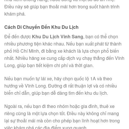
Điều này sẽ giúp bạn thoải mái hơn trong suốt hành trình
khám phá.
Cách Di Chuyển Đến Khu Du Lịch
Để đến được
Khu Du Lịch Vinh Sang
, bạn có thể chọn
nhiều phương tiện khác nhau. Nếu bạn xuất phát từ thành
phố Hồ Chí Minh, đi bằng xe khách là lựa chọn phổ biến
nhất. Nhiều hãng xe cung cấp dịch vụ chạy thẳng đến Vĩnh
Long, giúp bạn tiết kiệm chi phí và thời gian.
Nếu bạn muốn tự lái xe, hãy chọn quốc lộ 1A và theo
hướng về Vĩnh Long. Đường đi rất thuận lợi và có nhiều
biển chỉ dẫn, giúp bạn dễ dàng tìm đến khu du lịch.
Ngoài ra, nếu bạn đi theo nhóm hoặc gia đình, thuê xe
riêng cũng là một lựa chọn tốt. Điều này không chỉ mang
lại sự thoải mái mà còn cho phép bạn linh hoạt hơn trong
việc khám phá các địa điểm xung quanh.