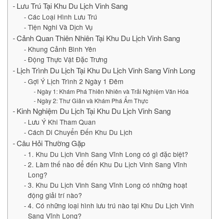
Lưu Trú Tại Khu Du Lịch Vinh Sang
Các Loại Hình Lưu Trú
Tiện Nghi Và Dịch Vụ
Cảnh Quan Thiên Nhiên Tại Khu Du Lịch Vinh Sang
Khung Cảnh Bình Yên
Động Thực Vật Đặc Trưng
Lịch Trình Du Lịch Tại Khu Du Lịch Vinh Sang Vĩnh Long
Gợi Ý Lịch Trình 2 Ngày 1 Đêm
Ngày 1: Khám Phá Thiên Nhiên và Trải Nghiệm Văn Hóa
Ngày 2: Thư Giãn và Khám Phá Ẩm Thực
Kinh Nghiệm Du Lịch Tại Khu Du Lịch Vinh Sang
Lưu Ý Khi Tham Quan
Cách Di Chuyển Đến Khu Du Lịch
Câu Hỏi Thường Gặp
1. Khu Du Lịch Vinh Sang Vĩnh Long có gì đặc biệt?
2. Làm thế nào để đến Khu Du Lịch Vinh Sang Vĩnh
Long?
3. Khu Du Lịch Vinh Sang Vĩnh Long có những hoạt
động giải trí nào?
4. Có những loại hình lưu trú nào tại Khu Du Lịch Vinh
Sang Vĩnh Long?