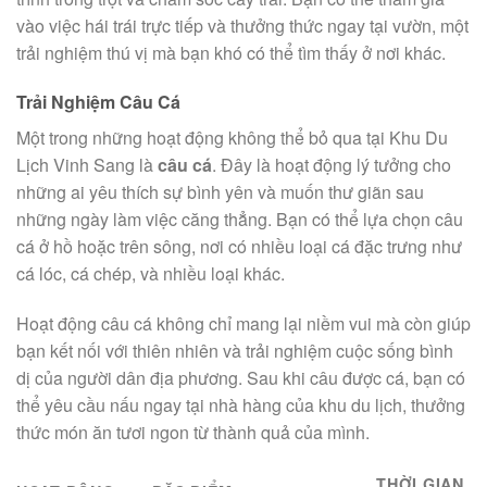
vào việc hái trái trực tiếp và thưởng thức ngay tại vườn, một
trải nghiệm thú vị mà bạn khó có thể tìm thấy ở nơi khác.
Trải Nghiệm Câu Cá
Một trong những hoạt động không thể bỏ qua tại Khu Du
Lịch Vinh Sang là
câu cá
. Đây là hoạt động lý tưởng cho
những ai yêu thích sự bình yên và muốn thư giãn sau
những ngày làm việc căng thẳng. Bạn có thể lựa chọn câu
cá ở hồ hoặc trên sông, nơi có nhiều loại cá đặc trưng như
cá lóc, cá chép, và nhiều loại khác.
Hoạt động câu cá không chỉ mang lại niềm vui mà còn giúp
bạn kết nối với thiên nhiên và trải nghiệm cuộc sống bình
dị của người dân địa phương. Sau khi câu được cá, bạn có
thể yêu cầu nấu ngay tại nhà hàng của khu du lịch, thưởng
thức món ăn tươi ngon từ thành quả của mình.
THỜI GIAN