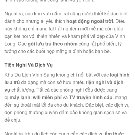
Ngoài ra, các khu vực cắm trại cũng được thiết kế đặc biệt
dành cho những ai yêu thích
hoạt động ngoài trời
. Điều
này không chỉ mang lại trải nghiệm mới mẻ mà còn giúp
bạn kết nối với thiên nhiên và khám phá vẻ đẹp của Vĩnh
Long. Các
gói lưu trú theo nhóm
cũng rất phổ biến, lý
tưởng cho các buổi họp mặt gia đình hoặc bạn bè.
Tiện Nghi Và Dịch Vụ
Khu Du Lịch Vinh Sang không chỉ nổi bật với các
loại hình
lưu trú
đa dạng mà còn sở hữu nhiều
tiện nghi và dịch
vụ
chất lượng. Tất cả các phòng nghỉ đều được trang
bị
máy lạnh
,
wifi miễn phí
và
TV truyền hình cáp
, mang
đến sự thoải mái tối đa cho du khách. Đặc biệt, các dịch vụ
dọn phòng thường xuyên đảm bảo không gian sạch sẽ và
dễ chịu.
Ngoài ra, khu du lịch còn cung cấp các dịch vụ
ẩm thực