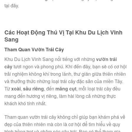
tại đây.
Các Hoạt Động Thú Vị Tại Khu Du Lịch Vinh
Sang
Tham Quan Vườn Trái Cây
Khu Du Lịch Vinh Sang nổi tiếng với những
vườn trái
cây
tươi ngon và phong phú. Khi đến đây, bạn sẽ có cơ hội
trải nghiệm không khí trong lành, thư giãn giữa thiên nhiên
và thưởng thức những loại trái cây đặc sản của miền Tây.
Từ
xoài
,
sầu riêng
, đến
măng cụt
, mỗi loại trái cây đều
mang đến hương vị riêng, làm hài lòng cả những thực
khách khó tính nhất.
Tham quan vườn trái cây không chỉ giúp bạn khám phá vẻ
đẹp của thiên nhiên mà còn là cơ hội để tìm hiểu về quy
trình trồng trọt và chăm sóc cây trái. Bạn có thể tham gia