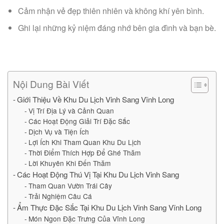
Cảm nhận vẻ đẹp thiên nhiên và không khí yên bình.
Ghi lại những kỷ niệm đáng nhớ bên gia đình và bạn bè.
Nội Dung Bài Viết
Giới Thiệu Về Khu Du Lịch Vinh Sang Vĩnh Long
Vị Trí Địa Lý và Cảnh Quan
Các Hoạt Động Giải Trí Đặc Sắc
Dịch Vụ và Tiện Ích
Lợi Ích Khi Tham Quan Khu Du Lịch
Thời Điểm Thích Hợp Để Ghé Thăm
Lời Khuyên Khi Đến Thăm
Các Hoạt Động Thú Vị Tại Khu Du Lịch Vinh Sang
Tham Quan Vườn Trái Cây
Trải Nghiệm Câu Cá
Ẩm Thực Đặc Sắc Tại Khu Du Lịch Vinh Sang Vĩnh Long
Món Ngon Đặc Trưng Của Vĩnh Long