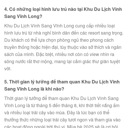
4. Có những loại hình lưu trú nào tại Khu Du Lịch Vinh
Sang Vĩnh Long?
Khu Du Lịch Vinh Sang Vĩnh Long cung cấp nhiều loại
hình lưu trú từ nhà nghỉ bình dân đến các resort sang trọng.
Du khách có thể lựa chọn phòng ngủ theo phong cách
truyền thống hoặc hiện đại, tùy thuộc vào sở thích và ngân
sách của mình. Đặc biệt, nhiều nơi còn có view nhìn ra
sông nước rất thơ mộng, mang lại cảm giác thư giãn tuyệt
vời.
5. Thời gian lý tưởng để tham quan Khu Du Lịch Vinh
Sang Vĩnh Long là khi nào?
Thời gian lý tưởng để tham quan Khu Du Lịch Vinh Sang
Vĩnh Long là từ tháng 5 đến tháng 8, khi thời tiết nắng ấm
và nhiều loại trái cây vào mùa. Đây là lúc bạn có thể
thưởng thức những loại trái cây tươi ngon và tham gia vào
các hoạt động ngoài trời thú vị. Mùa hè 2025 sẽ là cơ hội