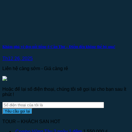
Khám phá vẻ đẹp nổi tiếng ở Cần Thơ – Điểm đến không thể bỏ qua!
Th12 26, 2025
Liên hệ càng sớm - Giá càng rẻ
Hoặc để lại số điện thoại, chúng tôi sẽ gọi lại cho bạn sau ít
phút !
TOUR – KHÁCH SẠN HOT
Combo Vũng Tàu 2 ngày 1 đêm
1,550,000
₫