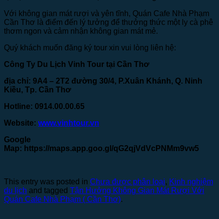
Với không gian mát rượi và yên tĩnh, Quán Cafe Nhà Phạm
Cần Thơ là điểm đến lý tưởng để thưởng thức một ly cà phê
thơm ngon và cảm nhận không gian mát mẻ.
Quý khách muốn đăng ký tour xin vui lòng liên hệ:
Công Ty Du Lịch Vinh Tour tại Cần Thơ
địa chỉ: 9A4 – 2T2 đường 30/4, P.Xuân Khánh, Q. Ninh
Kiều, Tp. Cần Thơ
Hotline: 0914.00.00.65
Website:
www.vinhtour.vn
Google
Map:
https://maps.app.goo.gl/qG2qjVdVcPNMm9vw5
This entry was posted in
Chưa được phân loại
,
Kinh nghiệm
du lịch
and tagged
Tận Hưởng Không Gian Mát Rượi Với
Quán Cafe Nhà Phạm ( Cần Thơ)
.