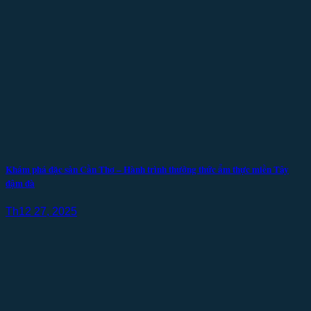
Khám phá đặc sản Cần Thơ – Hành trình thưởng thức ẩm thực miền Tây
đậm đà
Th12 27, 2025