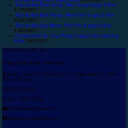
Tour du lịch Bình Hưng - Nha Trang 3 ngày 3 đêm
3,700,000
₫
Tour du lịch Bình Hưng - Ninh Chữ 3 ngày 3 đêm
3,500,000
₫
Tour du lịch Quy Nhơn - Phú Yên 4 ngày 4 đêm
4,600,000
₫
Combo Vĩnh Hy - Nha Trang 3 ngày 3 đêm Giường
Nằm
2,600,000
₫
THÔNG TIN LIÊN HỆ
Công ty Du Lịch Vinh Tour
Số 9A4, hẻm 2T2, đường 30/4, P. Xuân Khánh, Q. Ninh
Kiều, Cần Thơ
0914.00.00.65
MST: 1801737622
info.vinhtour@gmail.com
facebook.com/vinhtourvn/