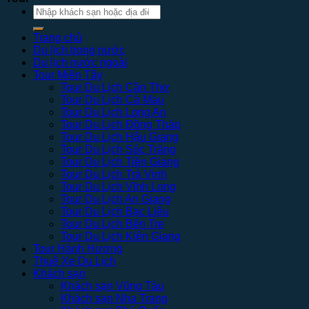
Tìm
kiếm:
Trang chủ
Du lịch trong nước
Du lịch nước ngoài
Tour Miền Tây
Tour Du Lịch Cần Thơ
Tour Du Lịch Cà Mau
Tour Du Lịch Long An
Tour Du Lịch Đồng Tháp
Tour Du Lịch Hậu Giang
Tour Du Lịch Sóc Trăng
Tour Du Lịch Tiền Giang
Tour Du Lịch Trà Vinh
Tour Du Lịch Vĩnh Long
Tour Du Lịch An Giang
Tour Du Lịch Bạc Liêu
Tour Du Lịch Bến Tre
Tour Du Lịch Kiên Giang
Tour Hành Hương
Thuê Xe Du Lịch
Khách sạn
Khách sạn Vũng Tàu
Khách sạn Nha Trang