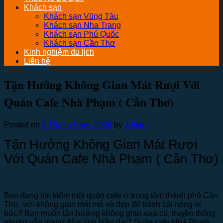
Khách sạn
Khách sạn Vũng Tàu
Khách sạn Nha Trang
Khách sạn Phú Quốc
Khách sạn Cần Thơ
Kinh nghiệm du lịch
Liên hệ
Tận Hưởng Không Gian Mát Rượi Với
Quán Cafe Nhà Phạm ( Cần Thơ)
Posted on
3 Tháng Năm, 2024
by
admin
Tận Hưởng Không Gian Mát Rượi
Với Quán Cafe Nhà Phạm ( Cần Thơ)
Bạn đang tìm kiếm một quán cafe ở trung tâm thành phố Cần
Thơ, với không gian mát mẻ và đẹp để tránh cái nóng oi
bức? Bạn muốn tận hưởng không gian xưa cũ, truyền thống
nhưng vẫn mang đậm tính hiện đại? Quán cafe Nhà Phạm