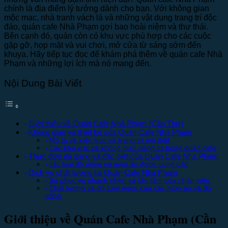
chính là địa điểm lý tưởng dành cho bạn. Với không gian
mộc mạc, nhà tranh vách lá và những vật dụng trang trí độc
đáo, quán cafe Nhà Phạm gợi bao hoài niệm và thư thái.
Bên cạnh đó, quán còn có khu vực phù hợp cho các cuộc
gặp gỡ, họp mặt và vui chơi, mở cửa từ sáng sớm đến
khuya. Hãy tiếp tục đọc để khám phá thêm về quán cafe Nhà
Phạm và những lợi ích mà nó mang đến.
Nội Dung Bài Viết
Giới thiệu về Quán Cafe Nhà Phạm (Cần Thơ)
Không gian và thiết kế của Quán Cafe Nhà Phạm
Mô tả về kiến trúc và trang trí nội thất
Các khu vực và không gian riêng tư trong quán cafe
Thực đơn đa dạng và đặc biệt của Quán Cafe Nhà Phạm
các loại đồ uống và món ăn được cung cấp
Dịch vụ chất lượng tại Quán Cafe Nhà Phạm
Sự phục vụ nhanh nhẹn và tận tâm của nhân viên
Chất lượng và độ tươi ngon của các món ăn và đồ
uống
Giới thiệu về Quán Cafe Nhà Phạm (Cần