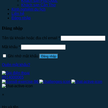
Khách sạn Phú Quốc
Khách sạn Cần Thơ
Kinh nghiệm du lịch
Liên hệ
Đăng nhập
Đăng nhập
Tên tài khoản hoặc địa chỉ email
*
Mật khẩu
*
Ghi nhớ mật khẩu
Đăng nhập
Quên mật khẩu?
0914000065
×
Họ và tên