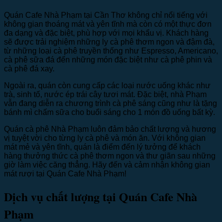
Quán Cafe Nhà Phạm tại Cần Thơ không chỉ nổi tiếng với
không gian thoáng mát và yên tĩnh mà còn có một thực đơn
đa dạng và đặc biệt, phù hợp với mọi khẩu vị. Khách hàng
sẽ được trải nghiệm những ly cà phê thơm ngon và đậm đà,
từ những loại cà phê truyền thống như Espresso, Americano,
cà phê sữa đá đến những món đặc biệt như cà phê phin và
cà phê đá xay.
Ngoài ra, quán còn cung cấp các loại nước uống khác như
trà, sinh tố, nước ép trái cây tươi mát. Đặc biệt, nhà Phạm
vẫn đang diễn ra chương trình cà phê sáng cũng như là tặng
bánh mì chấm sữa cho buổi sáng cho 1 món đồ uống bất kỳ.
Quán cà phê Nhà Phạm luôn đảm bảo chất lượng và hương
vị tuyệt vời cho từng ly cà phê và món ăn. Với không gian
mát mẻ và yên tĩnh, quán là điểm đến lý tưởng để khách
hàng thưởng thức cà phê thơm ngon và thư giãn sau những
giờ làm việc căng thẳng. Hãy đến và cảm nhận không gian
mát rượi tại Quán Cafe Nhà Phạm!
Dịch vụ chất lượng tại Quán Cafe Nhà
Phạm