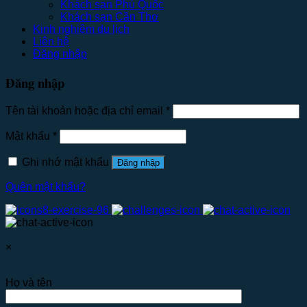
Khách sạn Phú Quốc
Khách sạn Cần Thơ
Kinh nghiệm du lịch
Liên hệ
Đăng nhập
Đăng nhập
Tên tài khoản hoặc địa chỉ email
*
Mật khẩu
*
Ghi nhớ mật khẩu
Đăng nhập
Quên mật khẩu?
×
Họ và tên