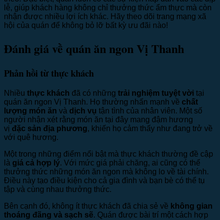
lễ, giúp khách hàng không chỉ thưởng thức ẩm thực mà còn
nhận được nhiều lợi ích khác. Hãy theo dõi trang mạng xã
hội của quán để không bỏ lỡ bất kỳ ưu đãi nào!
Đánh giá về quán ăn ngon Vị Thanh
Phản hồi từ thực khách
Nhiều
thực khách
đã có những
trải nghiệm tuyệt vời
tại
quán ăn ngon Vị Thanh. Họ thường nhấn mạnh về
chất
lượng món ăn
và
dịch vụ
tận tình của nhân viên. Một số
người nhận xét rằng món ăn tại đây mang đậm hương
vị
đặc sản địa phương
, khiến họ cảm thấy như đang trở về
với quê hương.
Một trong những điểm nổi bật mà thực khách thường đề cập
là
giá cả hợp lý
. Với mức giá phải chăng, ai cũng có thể
thưởng thức những món ăn ngon mà không lo về tài chính.
Điều này tạo điều kiện cho cả gia đình và bạn bè có thể tụ
tập và cùng nhau thưởng thức.
Bên cạnh đó, không ít thực khách đã chia sẻ về
không gian
thoáng đãng và sạch sẽ
. Quán được bài trí một cách hợp