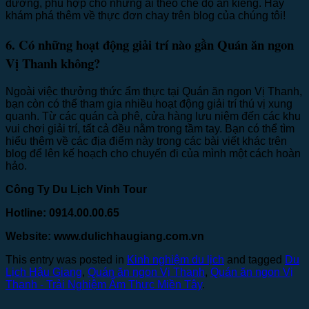
dưỡng, phù hợp cho những ai theo chế độ ăn kiêng. Hãy
khám phá thêm về thực đơn chay trên blog của chúng tôi!
6. Có những hoạt động giải trí nào gần Quán ăn ngon
Vị Thanh không?
Ngoài việc thưởng thức ẩm thực tại Quán ăn ngon Vị Thanh,
bạn còn có thể tham gia nhiều hoạt động giải trí thú vị xung
quanh. Từ các quán cà phê, cửa hàng lưu niệm đến các khu
vui chơi giải trí, tất cả đều nằm trong tầm tay. Bạn có thể tìm
hiểu thêm về các địa điểm này trong các bài viết khác trên
blog để lên kế hoạch cho chuyến đi của mình một cách hoàn
hảo.
Công Ty Du Lịch Vinh Tour
Hotline: 0914.00.00.65
Website: www.dulichhaugiang.com.vn
This entry was posted in
Kinh nghiệm du lịch
and tagged
Du
Lịch Hậu Giang
,
Quán ăn ngon Vị Thanh
,
Quán ăn ngon Vị
Thanh - Trải Nghiệm Ẩm Thực Miền Tây
.