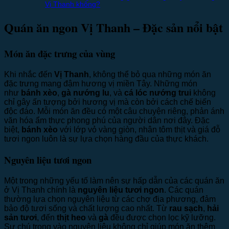
Vị Thanh không?
Quán ăn ngon Vị Thanh – Đặc sản nổi bật
Món ăn đặc trưng của vùng
Khi nhắc đến
Vị Thanh
, không thể bỏ qua những món ăn
đặc trưng mang đậm hương vị miền Tây. Những món
như
bánh xèo
,
gà nướng lu
, và
cá lóc nướng trui
không
chỉ gây ấn tượng bởi hương vị mà còn bởi cách chế biến
độc đáo. Mỗi món ăn đều có một câu chuyện riêng, phản ánh
văn hóa ẩm thực phong phú của người dân nơi đây. Đặc
biệt,
bánh xèo
với lớp vỏ vàng giòn, nhân tôm thịt và giá đỗ
tươi ngon luôn là sự lựa chọn hàng đầu của thực khách.
Nguyên liệu tươi ngon
Một trong những yếu tố làm nên sự hấp dẫn của các quán ăn
ở Vị Thanh chính là
nguyên liệu tươi ngon
. Các quán
thường lựa chọn nguyên liệu từ các chợ địa phương, đảm
bảo độ tươi sống và chất lượng cao nhất. Từ
rau sạch
,
hải
sản tươi
, đến
thịt heo
và
gà
đều được chọn lọc kỹ lưỡng.
Sự chú trọng vào nguyên liệu không chỉ giúp món ăn thêm