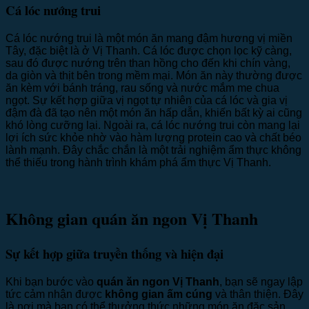
Cá lóc nướng trui
Cá lóc nướng trui là một món ăn mang đậm hương vị miền
Tây, đặc biệt là ở Vị Thanh. Cá lóc được chọn lọc kỹ càng,
sau đó được nướng trên than hồng cho đến khi chín vàng,
da giòn và thịt bên trong mềm mại. Món ăn này thường được
ăn kèm với bánh tráng, rau sống và nước mắm me chua
ngọt. Sự kết hợp giữa vị ngọt tự nhiên của cá lóc và gia vị
đậm đà đã tạo nên một món ăn hấp dẫn, khiến bất kỳ ai cũng
khó lòng cưỡng lại. Ngoài ra, cá lóc nướng trui còn mang lại
lợi ích sức khỏe nhờ vào hàm lượng protein cao và chất béo
lành mạnh. Đây chắc chắn là một trải nghiệm ẩm thực không
thể thiếu trong hành trình khám phá ẩm thực Vị Thanh.
Không gian quán ăn ngon Vị Thanh
Sự kết hợp giữa truyền thống và hiện đại
Khi bạn bước vào
quán ăn ngon Vị Thanh
, bạn sẽ ngay lập
tức cảm nhận được
không gian ấm cúng
và thân thiện. Đây
là nơi mà bạn có thể thưởng thức những món ăn đặc sản