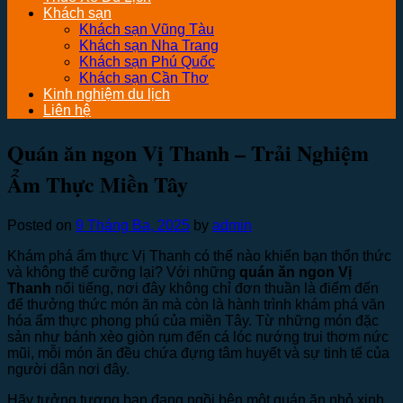
Khách sạn
Khách sạn Vũng Tàu
Khách sạn Nha Trang
Khách sạn Phú Quốc
Khách sạn Cần Thơ
Kinh nghiệm du lịch
Liên hệ
Quán ăn ngon Vị Thanh – Trải Nghiệm
Ẩm Thực Miền Tây
Posted on
9 Tháng Ba, 2025
by
admin
Khám phá ẩm thực Vị Thanh có thể nào khiến bạn thổn thức
và không thể cưỡng lại? Với những
quán ăn ngon Vị
Thanh
nổi tiếng, nơi đây không chỉ đơn thuần là điểm đến
để thưởng thức món ăn mà còn là hành trình khám phá văn
hóa ẩm thực phong phú của miền Tây. Từ những món đặc
sản như bánh xèo giòn rụm đến cá lóc nướng trui thơm nức
mũi, mỗi món ăn đều chứa đựng tâm huyết và sự tinh tế của
người dân nơi đây.
Hãy tưởng tượng bạn đang ngồi bên một quán ăn nhỏ xinh,