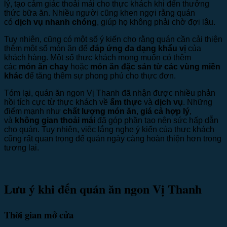
lý, tạo cảm giác thoải mái cho thực khách khi đến thưởng
thức bữa ăn. Nhiều người cũng khen ngợi rằng quán
có
dịch vụ nhanh chóng
, giúp họ không phải chờ đợi lâu.
Tuy nhiên, cũng có một số ý kiến cho rằng quán cần cải thiện
thêm một số món ăn để
đáp ứng đa dạng khẩu vị
của
khách hàng. Một số thực khách mong muốn có thêm
các
món ăn chay
hoặc
món ăn đặc sản từ các vùng miền
khác
để tăng thêm sự phong phú cho thực đơn.
Tóm lại, quán ăn ngon Vị Thanh đã nhận được nhiều phản
hồi tích cực từ thực khách về
ẩm thực
và
dịch vụ
. Những
điểm mạnh như
chất lượng món ăn
,
giá cả hợp lý
,
và
không gian thoải mái
đã góp phần tạo nên sức hấp dẫn
cho quán. Tuy nhiên, việc lắng nghe ý kiến của thực khách
cũng rất quan trọng để quán ngày càng hoàn thiện hơn trong
tương lai.
Lưu ý khi đến quán ăn ngon Vị Thanh
Thời gian mở cửa