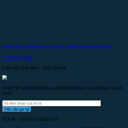
Khám phá vẻ đẹp nổi tiếng ở Cần Thơ – Điểm đến không thể bỏ qua!
Th12 26, 2025
Liên hệ càng sớm - Giá càng rẻ
Hoặc để lại số điện thoại, chúng tôi sẽ gọi lại cho bạn sau ít
phút !
TOUR – KHÁCH SẠN HOT