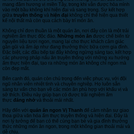
mang đậm hương vị miền Tây, trong khi vẫn được hòa mình
vào một bầu không khí hiện đại và sang trọng. Sự kết hợp
giữa
truyền thống
và
hiện đại
không chỉ thể hiện qua thiết
kế nội thất mà còn qua cách bày trí món ăn.
Không chỉ đơn thuần là một quán ăn, nơi đây còn là một trải
nghiệm ẩm thực độc đáo.
Những món ăn
được chế biến từ
nguyên liệu tươi ngon, mang lại cho thực khách cảm giác
gần gũi và ấm áp như đang thưởng thức bữa cơm gia đình.
Đặc biệt, các đầu bếp tại đây không ngừng sáng tạo, kết hợp
các phương pháp nấu ăn truyền thống với những xu hướng
ẩm thực hiện đại, tạo ra những món ăn không chỉ ngon mà
còn đẹp mắt.
Bên cạnh đó, quán còn chú trọng đến việc phục vụ, với đội
ngũ nhân viên nhiệt tình và chuyên nghiệp. Họ luôn sẵn
sàng tư vấn cho bạn về các món ăn phù hợp với khẩu vị và
sở thích. Điều này giúp bạn có được trải nghiệm ẩm
thực
đáng nhớ
và thoải mái nhất.
Hãy đến với
quán ăn ngon Vị Thanh
để cảm nhận sự giao
thoa giữa văn hóa ẩm thực truyền thống và hiện đại. Đây là
nơi lý tưởng để bạn có thể cùng bạn bè và gia đình thưởng
thức những món ăn ngon, trong một không gian thoải mái và
dễ chịu.