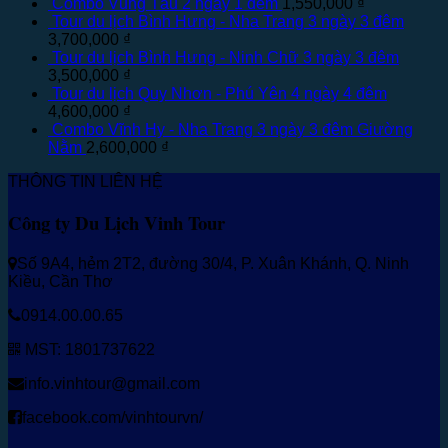
Combo Vũng Tàu 2 ngày 1 đêm
1,550,000
₫
Tour du lịch Bình Hưng - Nha Trang 3 ngày 3 đêm
3,700,000
₫
Tour du lịch Bình Hưng - Ninh Chữ 3 ngày 3 đêm
3,500,000
₫
Tour du lịch Quy Nhơn - Phú Yên 4 ngày 4 đêm
4,600,000
₫
Combo Vĩnh Hy - Nha Trang 3 ngày 3 đêm Giường
Nằm
2,600,000
₫
THÔNG TIN LIÊN HỆ
Công ty Du Lịch Vinh Tour
Số 9A4, hẻm 2T2, đường 30/4, P. Xuân Khánh, Q. Ninh
Kiều, Cần Thơ
0914.00.00.65
MST: 1801737622
info.vinhtour@gmail.com
facebook.com/vinhtourvn/