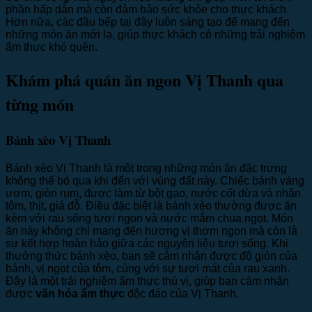
phần hấp dẫn mà còn đảm bảo sức khỏe cho thực khách.
Hơn nữa, các đầu bếp tại đây luôn sáng tạo để mang đến
những món ăn mới lạ, giúp thực khách có những trải nghiệm
ẩm thực khó quên.
Khám phá quán ăn ngon Vị Thanh qua
từng món
Bánh xèo Vị Thanh
Bánh xèo Vị Thanh là một trong những món ăn đặc trưng
không thể bỏ qua khi đến với vùng đất này. Chiếc bánh vàng
ươm, giòn rụm, được làm từ bột gạo, nước cốt dừa và nhân
tôm, thịt, giá đỗ. Điều đặc biệt là bánh xèo thường được ăn
kèm với rau sống tươi ngon và nước mắm chua ngọt. Món
ăn này không chỉ mang đến hương vị thơm ngon mà còn là
sự kết hợp hoàn hảo giữa các nguyên liệu tươi sống. Khi
thưởng thức bánh xèo, bạn sẽ cảm nhận được độ giòn của
bánh, vị ngọt của tôm, cùng với sự tươi mát của rau xanh.
Đây là một trải nghiệm ẩm thực thú vị, giúp bạn cảm nhận
được
văn hóa ẩm thực
độc đáo của Vị Thanh.