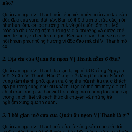
nào?
Quán ăn ngon Vị Thanh nổi tiếng với nhiều món ăn đặc sản
độc đáo của vùng đất này. Bạn có thể thưởng thức các món
như bún tôm, cá lóc nướng trui, và gỏi cuốn tôm thịt. Mỗi
món ăn đều mang đậm hương vị địa phương và được chế
biến từ nguyên liệu tươi ngon. Đến với quán, bạn sẽ có cơ
hội khám phá những hương vị độc đáo mà chỉ Vị Thanh mới
có.
2. Địa chỉ của Quán ăn ngon Vị Thanh nằm ở đâu?
Quán ăn ngon Vị Thanh tọa lạc tại vị trí 68 Đường Nguyễn
Viết Xuân, Vị Thanh, Hậu Giang, dễ dàng tìm kiếm. Nằm ở
trung tâm thành phố, quán thường thu hút nhiều thực khách
địa phương cũng như du khách. Bạn có thể tìm thấy địa chỉ
chính xác trong các bài viết trên blog, nơi chúng tôi cung cấp
thông tin chi tiết về cách thức di chuyển và những trải
nghiệm xung quanh quán.
3. Thời gian mở cửa của Quán ăn ngon Vị Thanh là gì?
Quán ăn ngon Vị Thanh mở cửa từ sáng sớm cho đến tối
muộn, giúp bạn có thể thưởng thức bữa sáng, bữa trưa hoặc