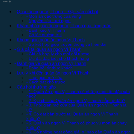
Quán ăn ngon Vị Thanh – Đặc sản nổi bật
Món ăn đặc trưng của vùng
Nguyên liệu tươi ngon
Khám phá quán ăn ngon Vị Thanh qua từng món
Bánh xèo Vị Thanh
Cá lóc nướng trui
Không gian quán ăn ngon Vị Thanh
Sự kết hợp giữa truyền thống và hiện đại
Giá cả tại quán ăn ngon Vị Thanh
Giá cả hợp lý cho mọi đối tượng
Ưu đãi đặc biệt cho khách hàng
Đánh giá về quán ăn ngon Vị Thanh
Phản hồi từ thực khách
Lưu ý khi đến quán ăn ngon Vị Thanh
Thời gian mở cửa
Cách đặt chỗ trước
Câu hỏi thường gặp
1. Quán ăn ngon Vị Thanh có những món ăn đặc sản
nào?
2. Địa chỉ của Quán ăn ngon Vị Thanh nằm ở đâu?
3. Thời gian mở cửa của Quán ăn ngon Vị Thanh là
gì?
4. Có đặt bàn trước tại Quán ăn ngon Vị Thanh
không?
5. Quán ăn ngon Vị Thanh có phục vụ món ăn chay
không?
6. Có những hoạt động giải trí nào gần Quán ăn ngon